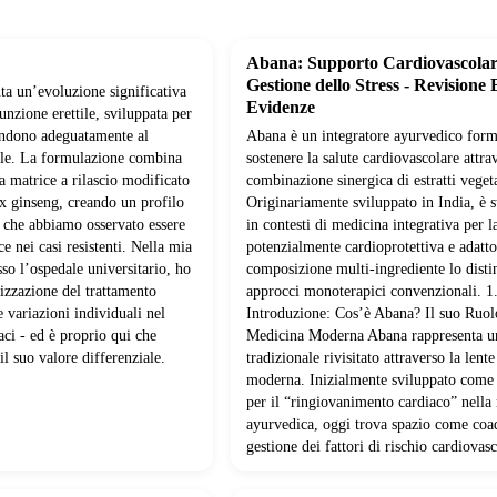
Abana: Supporto Cardiovascolar
Gestione dello Stress - Revisione 
ta un’evoluzione significativa
Evidenze
funzione erettile, sviluppata per
ondono adeguatamente al
Abana è un integratore ayurvedico form
ale. La formulazione combina
sostenere la salute cardiovascolare attra
na matrice a rilascio modificato
combinazione sinergica di estratti vegeta
x ginseng, creando un profilo
Originariamente sviluppato in India, è s
 che abbiamo osservato essere
in contesti di medicina integrativa per l
e nei casi resistenti. Nella mia
potenzialmente cardioprotettiva e adatt
sso l’ospedale universitario, ho
composizione multi-ingrediente lo disti
izzazione del trattamento
approcci monoterapici convenzionali. 1
e variazioni individuali nel
Introduzione: Cos’è Abana? Il suo Ruol
ci - ed è proprio qui che
Medicina Moderna Abana rappresenta u
l suo valore differenziale.
tradizionale rivisitato attraverso la lente
moderna. Inizialmente sviluppato come
per il “ringiovanimento cardiaco” nella
ayurvedica, oggi trova spazio come coa
gestione dei fattori di rischio cardiovasc