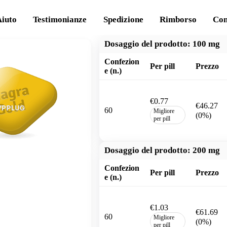
Aiuto
Testimonianze
Spedizione
Rimborso
Con
Dosaggio del prodotto:
100 mg
Confezion
Per pill
Prezzo
e (n.)
€0.77
€46.27
60
Migliore
(0%)
per pill
Dosaggio del prodotto:
200 mg
Confezion
Per pill
Prezzo
e (n.)
€1.03
€61.69
60
Migliore
(0%)
per pill