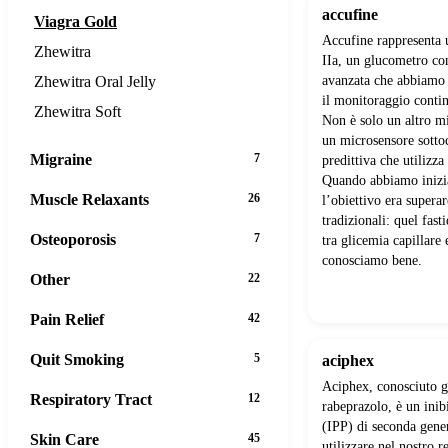
accufine
Viagra Gold
Accufine rappresenta 
Zhewitra
IIa, un glucometro con
Zhewitra Oral Jelly
avanzata che abbiamo 
il monitoraggio contin
Zhewitra Soft
Non è solo un altro mi
un microsensore sotto
Migraine
7
predittiva che utilizz
Quando abbiamo inizia
Muscle Relaxants
26
l’obiettivo era superar
tradizionali: quel fast
Osteoporosis
7
tra glicemia capillare e
conosciamo bene.
Other
22
Pain Relief
42
Quit Smoking
5
aciphex
Aciphex, conosciuto 
Respiratory Tract
12
rabeprazolo, è un inib
(IPP) di seconda gene
Skin Care
45
utilizzare nel nostro r