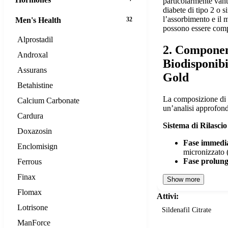
particolarmente vant
diabete di tipo 2 o 
l’assorbimento e il
Men's Health
32
possono essere com
Alprostadil
2. Componen
Androxal
Biodisponibi
Assurans
Gold
Betahistine
La composizione di 
Calcium Carbonate
un’analisi approfond
Cardura
Sistema di Rilascio
Doxazosin
Fase immedi
Enclomisign
micronizzato
Fase prolung
Ferrous
Finax
Show more
Flomax
Attivi:
Lotrisone
Sildenafil Citrate
ManForce