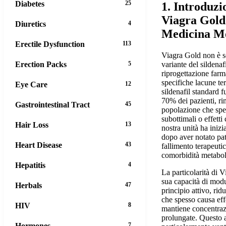
Diabetes
25
1. Introduzi
Viagra Gold?
Diuretics
4
Medicina M
Erectile Dysfunction
113
Viagra Gold non è s
Erection Packs
5
variante del sildenaf
riprogettazione farm
specifiche lacune te
Eye Care
12
sildenafil standard f
70% dei pazienti, ri
Gastrointestinal Tract
45
popolazione che spe
subottimali o effetti
Hair Loss
13
nostra unità ha iniz
dopo aver notato patt
Heart Disease
43
fallimento terapeuti
comorbidità metabol
Hepatitis
4
La particolarità di V
sua capacità di modul
Herbals
47
principio attivo, ri
che spesso causa eff
HIV
8
mantiene concentraz
prolungate. Questo 
Hormones
7