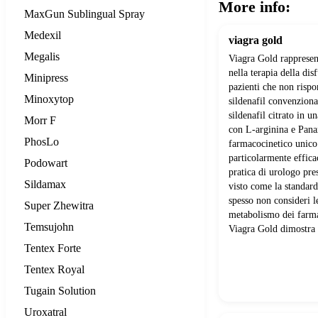
More info:
MaxGun Sublingual Spray
Medexil
viagra gold
Megalis
Viagra Gold rappresen
nella terapia della dis
Minipress
pazienti che non risp
Minoxytop
sildenafil convenzion
sildenafil citrato in u
Morr F
con L-arginina e Pana
PhosLo
farmacocinetico unico
particolarmente efficac
Podowart
pratica di urologo pre
Sildamax
visto come la standard
spesso non consideri l
Super Zhewitra
metabolismo dei farma
Temsujohn
Viagra Gold dimostra i
Tentex Forte
Tentex Royal
Tugain Solution
Uroxatral