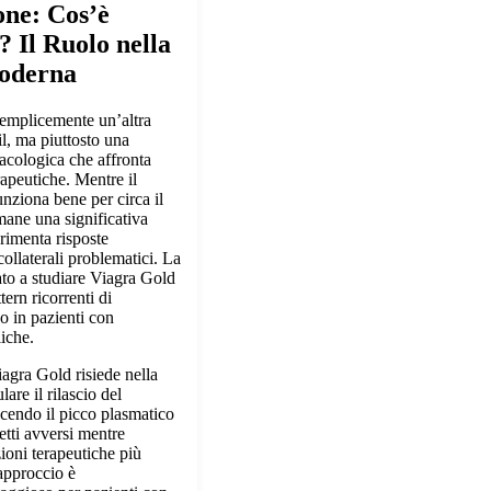
one: Cos’è
 Il Ruolo nella
oderna
emplicemente un’altra
il, ma piuttosto una
acologica che affronta
rapeutiche. Mentre il
unziona bene per circa il
mane una significativa
rimenta risposte
 collaterali problematici. La
iato a studiare Viagra Gold
ern ricorrenti di
co in pazienti con
iche.
iagra Gold risiede nella
are il rilascio del
ducendo il picco plasmatico
etti avversi mentre
ioni terapeutiche più
approccio è