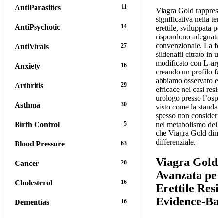
AntiParasitics
11
Viagra Gold rappres
significativa nella t
AntiPsychotic
14
erettile, sviluppata 
rispondono adeguata
convenzionale. La 
AntiVirals
27
sildenafil citrato in 
modificato con L-ar
Anxiety
16
creando un profilo 
abbiamo osservato e
Arthritis
29
efficace nei casi resi
urologo presso l’osp
Asthma
30
visto come la standa
spesso non consideri
nel metabolismo dei 
Birth Control
5
che Viagra Gold dimo
differenziale.
Blood Pressure
63
Viagra Gold
Cancer
20
Avanzata pe
Cholesterol
16
Erettile Resi
Evidence-B
Dementias
16