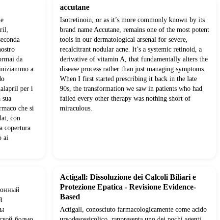
accutane
me
Isotretinoin, or as it’s more commonly known by its
ril,
brand name Accutane, remains one of the most potent
seconda
tools in our dermatological arsenal for severe,
nostro
recalcitrant nodular acne. It’s a systemic retinoid, a
ormai da
derivative of vitamin A, that fundamentally alters the
 iniziammo a
disease process rather than just managing symptoms.
do
When I first started prescribing it back in the late
alapril per i
90s, the transformation we saw in patients who had
a sua
failed every other therapy was nothing short of
armaco che si
miraculous.
lat, con
a copertura
o ai
Actigall: Dissoluzione dei Calcoli Biliari e
Protezione Epatica - Revisione Evidence-
ционный
Based
й
мы
Actigall, conosciuto farmacologicamente come acido
еской болью
ursodesossicolico, rappresenta uno dei pochi agenti