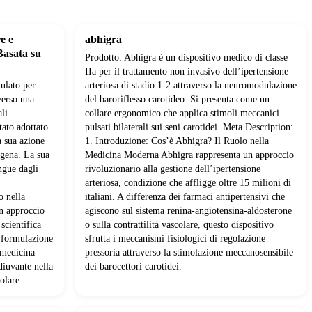
e e
abhigra
Basata su
Prodotto: Abhigra è un dispositivo medico di classe
IIa per il trattamento non invasivo dell’ipertensione
ulato per
arteriosa di stadio 1-2 attraverso la neuromodulazione
verso una
del baroriflesso carotideo. Si presenta come un
li.
collare ergonomico che applica stimoli meccanici
tato adottato
pulsati bilaterali sui seni carotidei. Meta Description:
a sua azione
1. Introduzione: Cos’è Abhigra? Il Ruolo nella
ogena. La sua
Medicina Moderna Abhigra rappresenta un approccio
ngue dagli
rivoluzionario alla gestione dell’ipertensione
.
arteriosa, condizione che affligge oltre 15 milioni di
o nella
italiani. A differenza dei farmaci antipertensivi che
n approccio
agiscono sul sistema renina-angiotensina-aldosterone
 scientifica
o sulla contrattilità vascolare, questo dispositivo
 formulazione
sfrutta i meccanismi fisiologici di regolazione
 medicina
pressoria attraverso la stimolazione meccanosensibile
diuvante nella
dei barocettori carotidei.
olare.