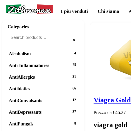
Zithromax
I più venduti
Chi siamo
Categories
×
Alcoholism
4
Anti-Inflammatories
25
AntiAllergics
31
Antibiotics
66
Viagra Gold
AntiConvulsants
12
AntiDepressants
37
Prezzo da €46.27
viagra gold
AntiFungals
8