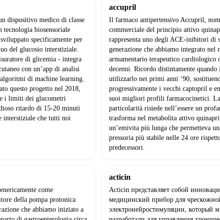
accupril
un dispositivo medico di classe
Il farmaco antipertensivo Accupril, no
 tecnologia biosensoriale
commerciale del principio attivo quinap
sviluppato specificamente per
rappresenta uno degli ACE-inibitori di 
uo del glucosio interstiziale.
generazione che abbiamo integrato nel 
suratore di glicemia - integra
armamentario terapeutico cardiologico 
cutaneo con un’app di analisi
decenni. Ricordo distintamente quando
a algoritmi di machine learning.
utilizzarlo nei primi anni ‘90, sostituen
to questo progetto nel 2018,
progressivamente i vecchi captopril e en
e i limiti dei glucometri
suoi migliori profili farmacocinetici. L
idioso ritardo di 15-20 minuti
particolarità risiede nell’essere un prof
 interstiziale che tutti noi
trasforma nel metabolita attivo quinapri
un’emivita più lunga che permetteva un
pressoria più stabile nelle 24 ore rispett
predecessori.
acticin
genericamente come
Acticin представляет собой иннова
itore della pompa protonica
медицинский прибор для чрескожно
razione che abbiamo iniziato a
электронейростимуляции, который 
eparto di gastroenterologia circa
разработали для управления хронич