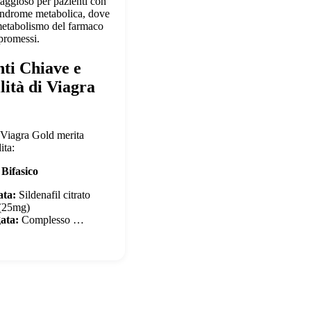
aggioso per pazienti con
sindrome metabolica, dove
 metabolismo del farmaco
promessi.
ti Chiave e
lità di Viagra
Viagra Gold merita
ita:
 Bifasico
ata:
Sildenafil citrato
 (25mg)
ata:
Complesso …