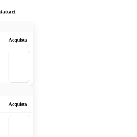
tattaci
Acquista
🛒
Aggiu
ngi al
carrell
o
Acquista
🛒
Aggiu
ngi al
carrell