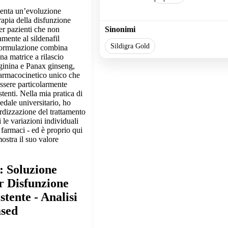
enta un’evoluzione
erapia della disfunzione
per pazienti che non
Sinonimi
mente al sildenafil
Sildigra Gold
formulazione combina
una matrice a rilascio
ginina e Panax ginseng,
farmacocinetico unico che
ssere particolarmente
stenti. Nella mia pratica di
edale universitario, ho
rdizzazione del trattamento
 le variazioni individuali
farmaci - ed è proprio qui
stra il suo valore
: Soluzione
r Disfunzione
stente - Analisi
ased