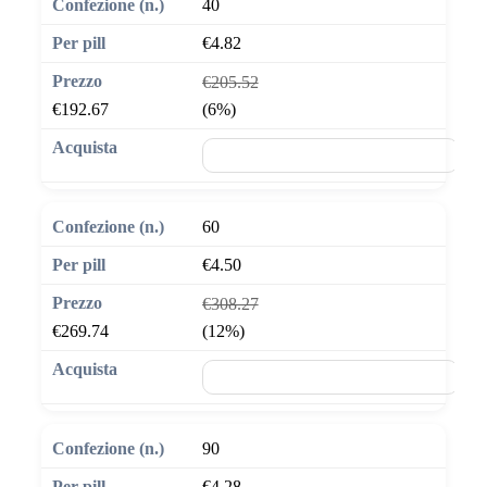
40
€4.82
€205.52
€192.67
(6%)
🛒 Aggiungi al carrello
60
€4.50
€308.27
€269.74
(12%)
🛒 Aggiungi al carrello
90
€4.28