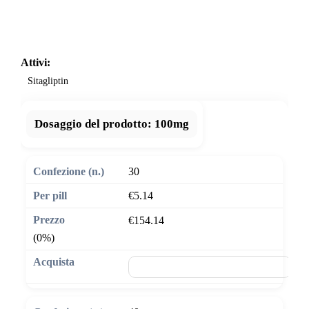
Attivi:
Sitagliptin
Dosaggio del prodotto:
100mg
30
€5.14
€154.14
(0%)
🛒 Aggiungi al carrello