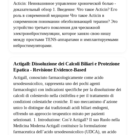
Acticin: Неинвазивное управление хронической болью -
доказательный обзор 1. Введение: Что такое Acticin? Его
роль в современной медицине Что такое Acticin в
современном понимании обезболивающей терапии? Это
устройство третьего поколения для чрескожной
электронейростимуляции, которое заняло свою нишу
между простыми TENS-аппаратами и имплантируемыми
нейростимуляторами.
Actigall: Dissoluzione dei Calcoli Biliari e Protezione
Epatica - Revisione Evidence-Based
Actigall, conosciuto farmacologicamente come acido
ursodesossicolico, rappresenta uno dei pochi agenti
farmacologici con indicazioni specifiche per la dissoluzione dei
calcoli di colesterolo nella cistifellea e per il trattamento di
condizioni colestatiche croniche. Il suo meccanismo d’azione
unico lo distingue dai tradizionali acidi biliari endogeni,
offrendo un approccio terapeutico mirato per pazienti
selezionati. 1. Introduzione: Cos’è Actigall? Il suo Ruolo nella
Medicina Moderna Actigall costituisce la formulazione
farmaceutica dell’acido ursodesossicolico (UDCA), un acido