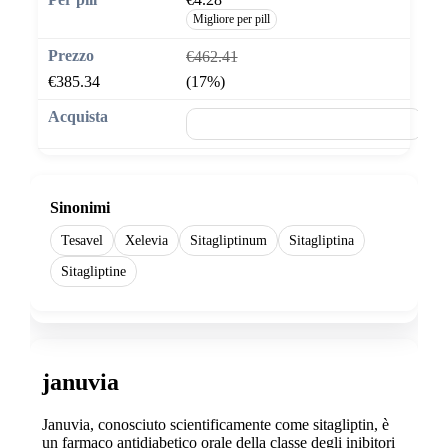
Migliore per pill
€462.41
€385.34
(17%)
🛒 Aggiungi al carrello
Sinonimi
Tesavel
Xelevia
Sitagliptinum
Sitagliptina
Sitagliptine
januvia
Januvia, conosciuto scientificamente come sitagliptin, è
un farmaco antidiabetico orale della classe degli inibitori