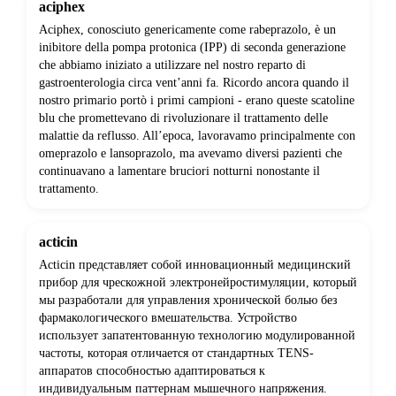
aciphex
Aciphex, conosciuto genericamente come rabeprazolo, è un
inibitore della pompa protonica (IPP) di seconda generazione
che abbiamo iniziato a utilizzare nel nostro reparto di
gastroenterologia circa vent’anni fa. Ricordo ancora quando il
nostro primario portò i primi campioni - erano queste scatoline
blu che promettevano di rivoluzionare il trattamento delle
malattie da reflusso. All’epoca, lavoravamo principalmente con
omeprazolo e lansoprazolo, ma avevamo diversi pazienti che
continuavano a lamentare bruciori notturni nonostante il
trattamento.
acticin
Acticin представляет собой инновационный медицинский
прибор для чрескожной электронейростимуляции, который
мы разработали для управления хронической болью без
фармакологического вмешательства. Устройство
использует запатентованную технологию модулированной
частоты, которая отличается от стандартных TENS-
аппаратов способностью адаптироваться к
индивидуальным паттернам мышечного напряжения.