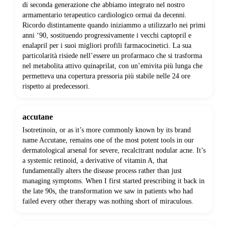
di seconda generazione che abbiamo integrato nel nostro
armamentario terapeutico cardiologico ormai da decenni.
Ricordo distintamente quando iniziammo a utilizzarlo nei primi
anni ‘90, sostituendo progressivamente i vecchi captopril e
enalapril per i suoi migliori profili farmacocinetici. La sua
particolarità risiede nell’essere un profarmaco che si trasforma
nel metabolita attivo quinaprilat, con un’emivita più lunga che
permetteva una copertura pressoria più stabile nelle 24 ore
rispetto ai predecessori.
accutane
Isotretinoin, or as it’s more commonly known by its brand
name Accutane, remains one of the most potent tools in our
dermatological arsenal for severe, recalcitrant nodular acne. It’s
a systemic retinoid, a derivative of vitamin A, that
fundamentally alters the disease process rather than just
managing symptoms. When I first started prescribing it back in
the late 90s, the transformation we saw in patients who had
failed every other therapy was nothing short of miraculous.