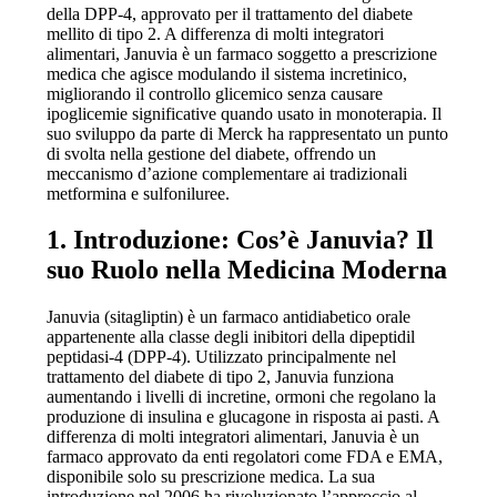
della DPP-4, approvato per il trattamento del diabete
mellito di tipo 2. A differenza di molti integratori
alimentari, Januvia è un farmaco soggetto a prescrizione
medica che agisce modulando il sistema incretinico,
migliorando il controllo glicemico senza causare
ipoglicemie significative quando usato in monoterapia. Il
suo sviluppo da parte di Merck ha rappresentato un punto
di svolta nella gestione del diabete, offrendo un
meccanismo d’azione complementare ai tradizionali
metformina e sulfoniluree.
1. Introduzione: Cos’è Januvia? Il
suo Ruolo nella Medicina Moderna
Januvia (sitagliptin) è un farmaco antidiabetico orale
appartenente alla classe degli inibitori della dipeptidil
peptidasi-4 (DPP-4). Utilizzato principalmente nel
trattamento del diabete di tipo 2, Januvia funziona
aumentando i livelli di incretine, ormoni che regolano la
produzione di insulina e glucagone in risposta ai pasti. A
differenza di molti integratori alimentari, Januvia è un
farmaco approvato da enti regolatori come FDA e EMA,
disponibile solo su prescrizione medica. La sua
introduzione nel 2006 ha rivoluzionato l’approccio al