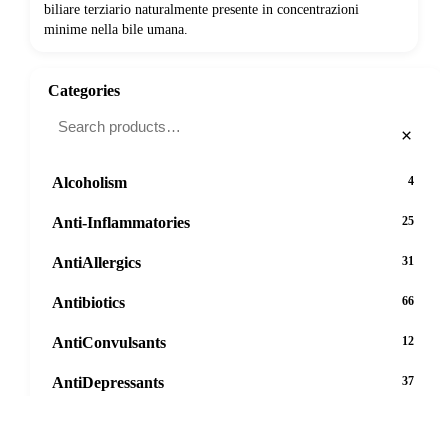
biliare terziario naturalmente presente in concentrazioni
minime nella bile umana.
Categories
×
Alcoholism
4
Anti-Inflammatories
25
AntiAllergics
31
Antibiotics
66
AntiConvulsants
12
AntiDepressants
37
AntiFungals
8