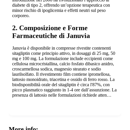
diabete di tipo 2, offrendo un’opzione terapeutica con
minor rischio di ipoglicemia e effetti neutri sul peso
corporeo.
2. Composizione e Forme
Farmaceutiche di Januvia
Januvia è disponibile in compresse rivestite contenenti
sitagliptin come principio attivo, in dosaggi di 25 mg, 50
mg e 100 mg. La formulazione include eccipienti come
cellulosa microcristallina, calcio fosfato dibasico anidro,
croscarmellosa sodica, magnesio stearato e sodio
laurilsolfato. Il rivestimento film contiene ipromellosa,
lattosio monoidrato, triacetina e ossido di ferro rosso. La
biodisponibilità orale del sitagliptin è circa l'87%, con
picco plasmatico raggiunto in 1-4 ore dall’assunzione. La
presenza di lattosio nelle formulazioni richiede atten…
Show more
More info: