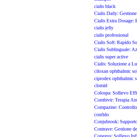
cialis black
Cialis Daily: Gestion
Cialis Extra Dosage:
cialis jelly
cialis professional
Cialis Soft: Rapido S
Cialis Sublinguale: A
cialis super active
Cialis: Soluzione a L
ciloxan ophthalmic so
ciprodex ophthalmic s
clomid
Colospa: Sollievo Effi
Combivir: Terapia Ant
Compazine: Controllo 
confido
Conjubrook: Supporto
Contrave: Gestione del
Copegus: Sollievo Inf