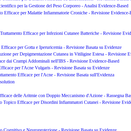
ientifico per la Gestione del Peso Corporeo - Analisi Evidence-Based
to Efficace per Malattie Infiammatorie Croniche - Revisione Evidence
rattamento Efficace per Infezioni Cutanee Batteriche - Revisione Ev
Efficace per Gotta e Iperuricemia - Revisione Basata su Evidenze
zione per Depigmentazione Cutanea in Vitiligine Estesa - Revisione 
cace dai Crampi Addominali nell'IBS - Revisione Evidence-Based
fficace per l'Acne Vulgaris - Revisione Basata su Evidenze
ttamento Efficace per l'Acne - Revisione Basata sull'Evidenza
solution
fficace delle Aritmie con Doppio Meccanismo d'Azione - Rassegna Bas
o Topico Efficace per Disordini Infiammatori Cutanei - Revisione Evi
o Cognitivo e Neuroprotezione - Revisione Basata su Evidenze