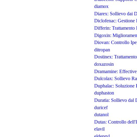
diamox
Diarex: Sollievo dai D
Diclofenac: Gestione 
Differin: Trattamento
Digoxin: Migliorament
Diovan: Controllo Ipe
ditropan
Dostinex: Trattamento
doxazosin
Dramamine: Effective
Dulcolax: Sollievo Ra
Duphalac: Soluzione E
duphaston
Duratia: Sollievo dal
duricef
dutanol
Dutas: Controllo dell'
elavil
eldepryl