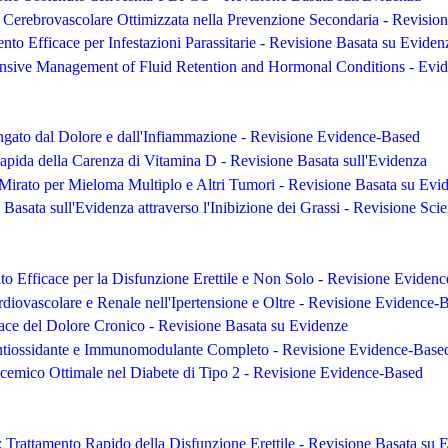
 Cerebrovascolare Ottimizzata nella Prevenzione Secondaria - Revisi
nto Efficace per Infestazioni Parassitarie - Revisione Basata su Eviden
sive Management of Fluid Retention and Hormonal Conditions - Evi
ngato dal Dolore e dall'Infiammazione - Revisione Evidence-Based
apida della Carenza di Vitamina D - Revisione Basata sull'Evidenza
Mirato per Mieloma Multiplo e Altri Tumori - Revisione Basata su Evi
 Basata sull'Evidenza attraverso l'Inibizione dei Grassi - Revisione Scie
nto Efficace per la Disfunzione Erettile e Non Solo - Revisione Eviden
rdiovascolare e Renale nell'Ipertensione e Oltre - Revisione Evidence-
cace del Dolore Cronico - Revisione Basata su Evidenze
tiossidante e Immunomodulante Completo - Revisione Evidence-Base
cemico Ottimale nel Diabete di Tipo 2 - Revisione Evidence-Based
: Trattamento Rapido della Disfunzione Erettile - Revisione Basata su 