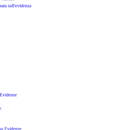
sata sull'evidenza
u Evidenze
e
 su Evidenze