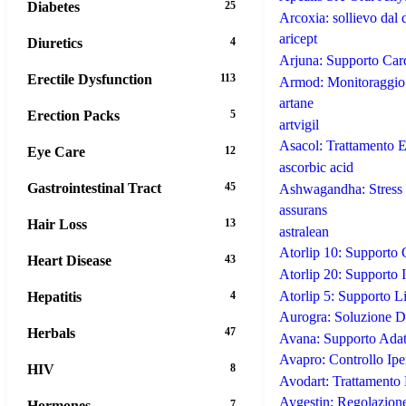
Diabetes
25
Arcoxia: sollievo dal 
aricept
Diuretics
4
Arjuna: Supporto Card
Erectile Dysfunction
113
Armod: Monitoraggio C
artane
Erection Packs
5
artvigil
Asacol: Trattamento E
Eye Care
12
ascorbic acid
Gastrointestinal Tract
45
Ashwagandha: Stress 
assurans
Hair Loss
13
astralean
Atorlip 10: Supporto 
Heart Disease
43
Atorlip 20: Supporto 
Atorlip 5: Supporto Li
Hepatitis
4
Aurogra: Soluzione Du
Herbals
47
Avana: Supporto Adatt
Avapro: Controllo Ipe
HIV
8
Avodart: Trattamento 
Aygestin: Regolazione
Hormones
7