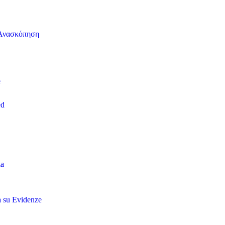
ή Ανασκόπηση
e
ed
za
a su Evidenze