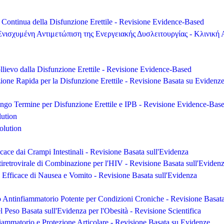
e Continua della Disfunzione Erettile - Revisione Evidence-Based
 Ενισχυμένη Αντιμετώπιση της Ενεργειακής Δυσλειτουργίας - Κλινικ
ollievo dalla Disfunzione Erettile - Revisione Evidence-Based
zione Rapida per la Disfunzione Erettile - Revisione Basata su Evidenz
ungo Termine per Disfunzione Erettile e IPB - Revisione Evidence-Bas
lution
olution
cace dai Crampi Intestinali - Revisione Basata sull'Evidenza
iretrovirale di Combinazione per l'HIV - Revisione Basata sull'Eviden
Efficace di Nausea e Vomito - Revisione Basata sull'Evidenza
 Antinfiammatorio Potente per Condizioni Croniche - Revisione Basat
 Peso Basata sull'Evidenza per l'Obesità - Revisione Scientifica
iammatorio e Protezione Articolare - Revisione Basata su Evidenze