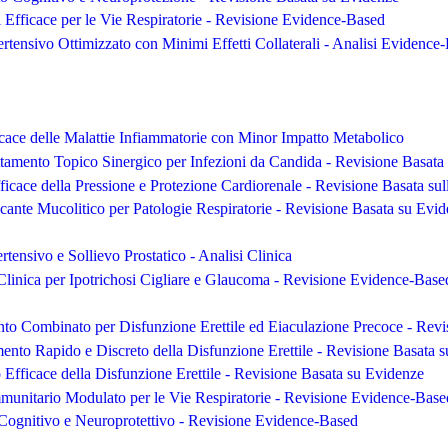
Efficace per le Vie Respiratorie - Revisione Evidence-Based
ertensivo Ottimizzato con Minimi Effetti Collaterali - Analisi Evidence
icace delle Malattie Infiammatorie con Minor Impatto Metabolico
tamento Topico Sinergico per Infezioni da Candida - Revisione Basata
ficace della Pressione e Protezione Cardiorenale - Revisione Basata su
icante Mucolitico per Patologie Respiratorie - Revisione Basata su Evi
rtensivo e Sollievo Prostatico - Analisi Clinica
Clinica per Ipotrichosi Cigliare e Glaucoma - Revisione Evidence-Base
to Combinato per Disfunzione Erettile ed Eiaculazione Precoce - Rev
mento Rapido e Discreto della Disfunzione Erettile - Revisione Basata 
 Efficace della Disfunzione Erettile - Revisione Basata su Evidenze
unitario Modulato per le Vie Respiratorie - Revisione Evidence-Base
Cognitivo e Neuroprotettivo - Revisione Evidence-Based