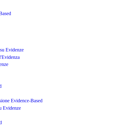
-Based
 su Evidenze
ll'Evidenza
denze
d
isione Evidence-Based
su Evidenze
d