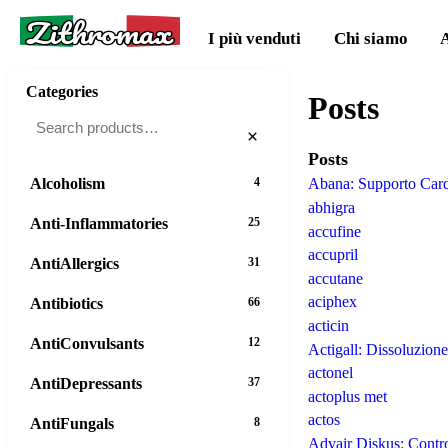
Zithromax
I più venduti
Chi siamo
Categories
Posts
×
Posts
Alcoholism
4
Abana: Supporto Cardi
abhigra
Anti-Inflammatories
25
accufine
accupril
AntiAllergics
31
accutane
aciphex
Antibiotics
66
acticin
AntiConvulsants
12
Actigall: Dissoluzione
actonel
AntiDepressants
37
actoplus met
actos
AntiFungals
8
Advair Diskus: Contr