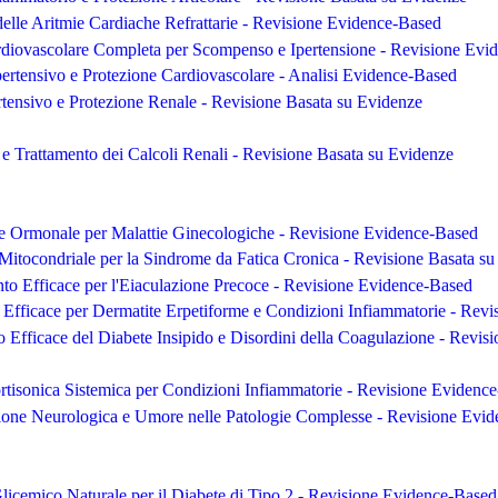
elle Aritmie Cardiache Refrattarie - Revisione Evidence-Based
rdiovascolare Completa per Scompenso e Ipertensione - Revisione Evi
pertensivo e Protezione Cardiovascolare - Analisi Evidence-Based
rtensivo e Protezione Renale - Revisione Basata su Evidenze
e Trattamento dei Calcoli Renali - Revisione Basata su Evidenze
e Ormonale per Malattie Ginecologiche - Revisione Evidence-Based
itocondriale per la Sindrome da Fatica Cronica - Revisione Basata s
to Efficace per l'Eiaculazione Precoce - Revisione Evidence-Based
Efficace per Dermatite Erpetiforme e Condizioni Infiammatorie - Revi
o Efficace del Diabete Insipido e Disordini della Coagulazione - Revi
rtisonica Sistemica per Condizioni Infiammatorie - Revisione Evidenc
zione Neurologica e Umore nelle Patologie Complesse - Revisione Evi
icemico Naturale per il Diabete di Tipo 2 - Revisione Evidence-Based