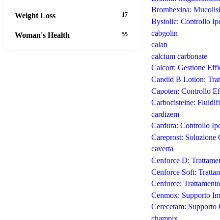
Bromhexina: Mucolisi 
Weight Loss
17
Bystolic: Controllo Ip
cabgolin
Woman's Health
55
calan
calcium carbonate
Calcort: Gestione Eff
Candid B Lotion: Trat
Capoten: Controllo Ef
Carbocisteine: Fluidif
cardizem
Cardura: Controllo Ipe
Careprost: Soluzione 
caverta
Cenforce D: Trattamen
Cenforce Soft: Tratta
Cenforce: Trattamento
Cenmox: Supporto Imm
Cerecetam: Supporto 
champix