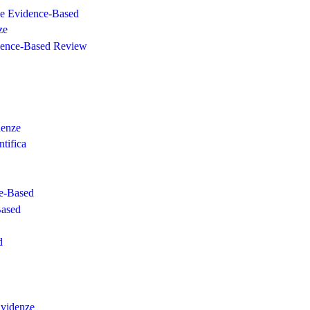
one Evidence-Based
ze
dence-Based Review
denze
ntifica
ce-Based
Based
d
Evidenze