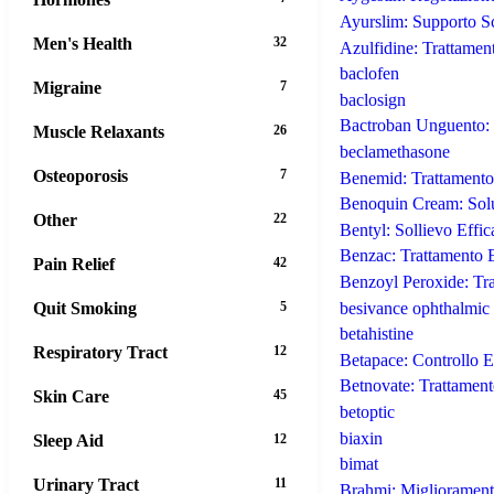
Ayurslim: Supporto Sc
Men's Health
32
Azulfidine: Trattamen
baclofen
Migraine
7
baclosign
Bactroban Unguento: T
Muscle Relaxants
26
beclamethasone
Osteoporosis
7
Benemid: Trattamento 
Benoquin Cream: Solu
Other
22
Bentyl: Sollievo Effi
Benzac: Trattamento E
Pain Relief
42
Benzoyl Peroxide: Tra
besivance ophthalmic 
Quit Smoking
5
betahistine
Respiratory Tract
12
Betapace: Controllo E
Betnovate: Trattament
Skin Care
45
betoptic
biaxin
Sleep Aid
12
bimat
Urinary Tract
11
Brahmi: Migliorament