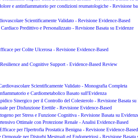
dolore e antinfiammatorio per condizioni reumatologiche - Revisione ba
iovascolare Scientificamente Validato - Revisione Evidence-Based
ardiaco Predittivo e Personalizzato - Revisione Basata su Evidenze
fficace per Colite Ulcerosa - Revisione Evidence-Based
Resilience and Cognitive Support - Evidence-Based Review
Cardiovascolare Scientificamente Validato - Monografia Completa
Infiammatorio e Cardiometabolico Basato sull'Evidenza
pidico Sinergico per il Controllo del Colesterolo - Revisione Basata s
ale per Disfunzione Erettile - Revisione Evidence-Based
ogeno per Stress e Funzione Cognitiva - Revisione Basata su Evidenz
rtensivo Ottimale con Protezione Renale - Analisi Evidence-Based
Efficace per l'Ipertrofia Prostatica Benigna - Revisione Evidence-Based
 Ormonale per Disturbi Mestruali ed Endometriosi - Revisione Basata