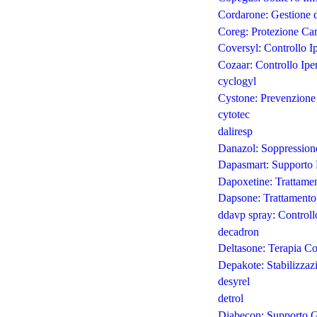
Cordarone: Gestione d
Coreg: Protezione Ca
Coversyl: Controllo I
Cozaar: Controllo Ipe
cyclogyl
Cystone: Prevenzione 
cytotec
daliresp
Danazol: Soppression
Dapasmart: Supporto M
Dapoxetine: Trattamen
Dapsone: Trattamento 
ddavp spray: Controll
decadron
Deltasone: Terapia Co
Depakote: Stabilizza
desyrel
detrol
Diabecon: Supporto Gl