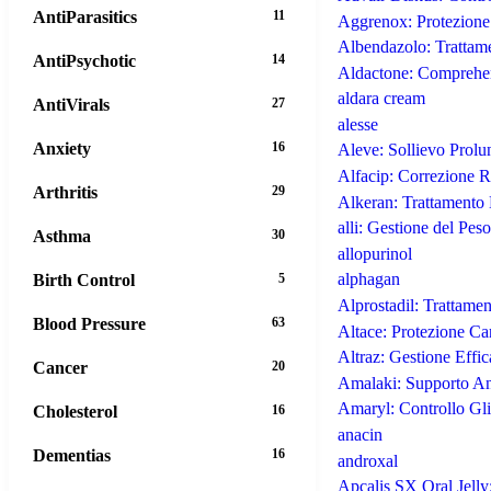
AntiParasitics
11
Aggrenox: Protezione
Albendazolo: Trattame
AntiPsychotic
14
Aldactone: Comprehen
aldara cream
AntiVirals
27
alesse
Anxiety
16
Aleve: Sollievo Prolu
Alfacip: Correzione R
Arthritis
29
Alkeran: Trattamento 
alli: Gestione del Peso
Asthma
30
allopurinol
alphagan
Birth Control
5
Alprostadil: Trattame
Blood Pressure
63
Altace: Protezione Ca
Altraz: Gestione Effi
Cancer
20
Amalaki: Supporto An
Amaryl: Controllo Gli
Cholesterol
16
anacin
Dementias
16
androxal
Apcalis SX Oral Jelly