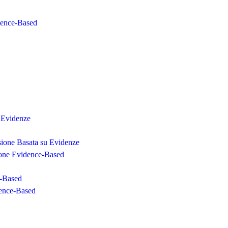
dence-Based
u Evidenze
sione Basata su Evidenze
sione Evidence-Based
e-Based
dence-Based