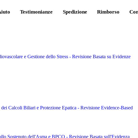
Aiuto
Testimonianze
Spedizione
Rimborso
Con
ovascolare e Gestione dello Stress - Revisione Basata su Evidenze
 dei Calcoli Biliari e Protezione Epatica - Revisione Evidence-Based
ollo Sostenuto dell'Asma e BPCO - Revisione Basata sull'Evidenza