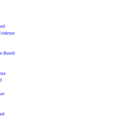
sed
Evidenze
ce-Based
nza
d
nze
sed