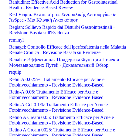
Ranitidine: Effective Acid Reduction for Gastrointestinal
Health - Evidence-Based Review
Red Viagra: Βελτίωση της Σεξουαλικής Λειτουργίας σε
Άνδρες - Μια Κλινική Ανασκόπηση
Reglan: Sollievo Rapido dai Disturbi Gastrointestinali -
Revisione Basata sull'Evidenza
reminyl
Renagel: Controllo Efficace dell'Iperfosfatemia nella Malattia
Renale Cronica - Revisione Basata su Evidenze
Renalka: Эффективная Поддержка Функции Почек и
Мочевыводящих Путей - Доказательный Обзор
requip
Retin-A 0.025%: Trattamento Efficace per Acne e
Fotoinvecchiamento - Revisione Evidence-Based
Retin-A 0.05: Trattamento Efficace per Acne e
Fotoinvecchiamento - Revisione Evidence-Based
Retin-A Gel 0.1%: Trattamento Efficace per Acne e
Fotoinvecchiamento - Revisione Evidence-Based
Retino A Cream 0.05: Trattamento Efficace per Acne e
Fotoinvecchiamento - Revisione Evidence-Based
Retino A Cream 0025: Trattamento Efficace per Acne e
Fotoinvecchiamento - Revisione Evidence-Based