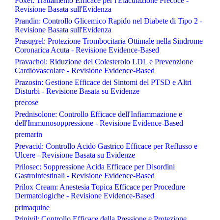
Poxet: Trattamento Efficace per l'Eiaculazione Precoce -
Revisione Basata sull'Evidenza
Prandin: Controllo Glicemico Rapido nel Diabete di Tipo 2 -
Revisione Basata sull'Evidenza
Prasugrel: Protezione Trombocitaria Ottimale nella Sindrome
Coronarica Acuta - Revisione Evidence-Based
Pravachol: Riduzione del Colesterolo LDL e Prevenzione
Cardiovascolare - Revisione Evidence-Based
Prazosin: Gestione Efficace dei Sintomi del PTSD e Altri
Disturbi - Revisione Basata su Evidenze
precose
Prednisolone: Controllo Efficace dell'Infiammazione e
dell'Immunosoppressione - Revisione Evidence-Based
premarin
Prevacid: Controllo Acido Gastrico Efficace per Reflusso e
Ulcere - Revisione Basata su Evidenze
Prilosec: Soppressione Acida Efficace per Disordini
Gastrointestinali - Revisione Evidence-Based
Prilox Cream: Anestesia Topica Efficace per Procedure
Dermatologiche - Revisione Evidence-Based
primaquine
Prinivil: Controllo Efficace della Pressione e Protezione