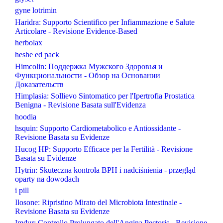
gyne lotrimin
Haridra: Supporto Scientifico per Infiammazione e Salute
Articolare - Revisione Evidence-Based
herbolax
heshe ed pack
Himcolin: Поддержка Мужского Здоровья и
Функциональности - Обзор на Основании
Доказательств
Himplasia: Sollievo Sintomatico per l'Ipertrofia Prostatica
Benigna - Revisione Basata sull'Evidenza
hoodia
hsquin: Supporto Cardiometabolico e Antiossidante -
Revisione Basata su Evidenze
Hucog HP: Supporto Efficace per la Fertilità - Revisione
Basata su Evidenze
Hytrin: Skuteczna kontrola BPH i nadciśnienia - przegląd
oparty na dowodach
i pill
Ilosone: Ripristino Mirato del Microbiota Intestinale -
Revisione Basata su Evidenze
Imdur: Controllo Prolungato dell'Angina Pectoris - Revisione