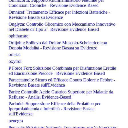
Omnacortil: Supporto Antinfiammatorio Naturale per
Condizioni Croniche - Revisione Evidence-Based
Omnicef: Trattamento Efficace per Infezioni Batteriche -
Revisione Basata su Evidenze
Onglyza: Controllo Glicemico con Meccanismo Innovativo
nel Diabete di Tipo 2 - Revisione Evidence-Based
ophthacare
Orlijohn: Sollievo dal Dolore Muscolo-Scheletrico con
Doppia Modalità - Revisione Basata su Evidenze
orlistat
oxytrol
P Force Fort: Soluzione Combinata per Disfunzione Erettile
ed Eiaculazione Precoce - Revisione Evidence-Based
Paracetamolo: Sicuro ed Efficace Contro Dolore e Febbre -
Revisione Basata sull'Evidenza
Pariet: Controllo Acido Gastrico Superiore per Malattie da
Reflusso - Analisi Evidence-Based
Parlodel: Soppressione Efficace della Prolattina per
Iperprolattinemia e Infertilità - Revisione Basata
sull'Evidenza
penegra
Penisole: Βελτίωση Ανδρικής Γονιμότητας και Σεξουαλικής