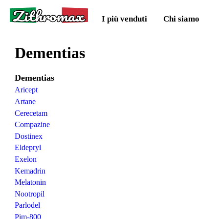
Zithromax
I più venduti
Chi siamo
Dementias
Dementias
Aricept
Artane
Cerecetam
Compazine
Dostinex
Eldepryl
Exelon
Kemadrin
Melatonin
Nootropil
Parlodel
Pim-800