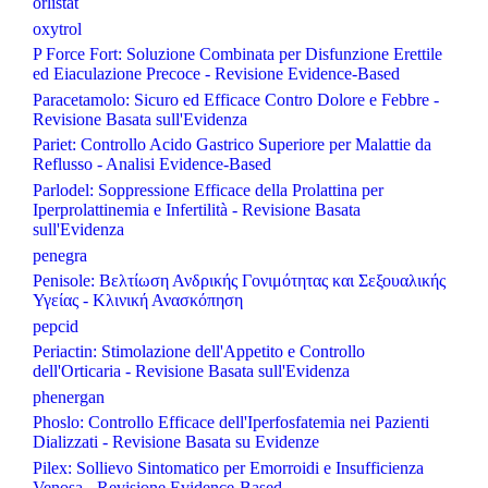
orlistat
oxytrol
P Force Fort: Soluzione Combinata per Disfunzione Erettile
ed Eiaculazione Precoce - Revisione Evidence-Based
Paracetamolo: Sicuro ed Efficace Contro Dolore e Febbre -
Revisione Basata sull'Evidenza
Pariet: Controllo Acido Gastrico Superiore per Malattie da
Reflusso - Analisi Evidence-Based
Parlodel: Soppressione Efficace della Prolattina per
Iperprolattinemia e Infertilità - Revisione Basata
sull'Evidenza
penegra
Penisole: Βελτίωση Ανδρικής Γονιμότητας και Σεξουαλικής
Υγείας - Κλινική Ανασκόπηση
pepcid
Periactin: Stimolazione dell'Appetito e Controllo
dell'Orticaria - Revisione Basata sull'Evidenza
phenergan
Phoslo: Controllo Efficace dell'Iperfosfatemia nei Pazienti
Dializzati - Revisione Basata su Evidenze
Pilex: Sollievo Sintomatico per Emorroidi e Insufficienza
Venosa - Revisione Evidence-Based