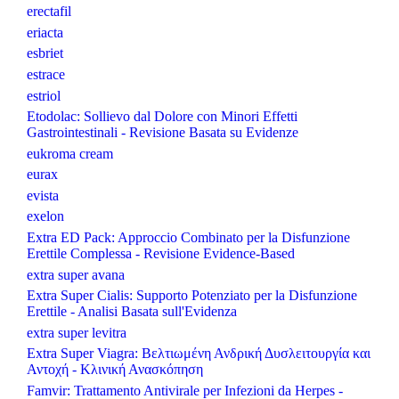
erectafil
eriacta
esbriet
estrace
estriol
Etodolac: Sollievo dal Dolore con Minori Effetti
Gastrointestinali - Revisione Basata su Evidenze
eukroma cream
eurax
evista
exelon
Extra ED Pack: Approccio Combinato per la Disfunzione
Erettile Complessa - Revisione Evidence-Based
extra super avana
Extra Super Cialis: Supporto Potenziato per la Disfunzione
Erettile - Analisi Basata sull'Evidenza
extra super levitra
Extra Super Viagra: Βελτιωμένη Ανδρική Δυσλειτουργία και
Αντοχή - Κλινική Ανασκόπηση
Famvir: Trattamento Antivirale per Infezioni da Herpes -