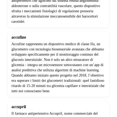
antipertensivi che agiscono sul sistema renina-angiotensina-
aldosterone o sulla contrattilità vascolare, questo dispositivo
sfrutta i meccanismi fisiologici di regolazione pressoria
attraverso la stimolazione meccanosensibile dei barocettori
carotidei.
accufine
Accufine rappresenta un dispositivo medico di classe IIa, un
glucometro con tecnologia biosensoriale avanzata che abbiamo
sviluppato specificamente per il monitoraggio continuo del
glucosio interstiziale. Non è solo un altro misuratore di
glicemia - integra un microsensore sottocutaneo con un’app di
analisi predittiva che utilizza algoritmi di machine learning.
Quando abbiamo iniziato questo progetto nel 2018, l’obiettivo
era superare i limiti dei glucometri tradizionali: quel fastidioso
ritardo di 15-20 minuti tra glicemia capillare e interstiziale che
tutti noi conosciamo bene.
accupril
Il farmaco antipertensivo Accupril, nome commerciale del