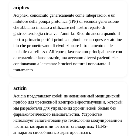
aciphex
Aciphex, conosciuto genericamente come rabeprazolo, è un
inibitore della pompa protonica (IPP) di seconda generazione
che abbiamo iniziato a utilizzare nel nostro reparto di
gastroenterologia circa vent’anni fa. Ricordo ancora quando il
nostro primario portò i primi campioni - erano queste scatoline
blu che promettevano di rivoluzionare il trattamento delle
malattie da reflusso. All’epoca, lavoravamo principalmente con
omeprazolo e lansoprazolo, ma avevamo diversi pazienti che
continuavano a lamentare bruciori notturni nonostante il
trattamento.
acticin
Acticin представляет собой инновационный медицинский
прибор для чрескожной электронейростимуляции, который
мы разработали для управления хронической болью без
фармакологического вмешательства. Устройство
использует запатентованную технологию модулированной
частоты, которая отличается от стандартных TENS-
аппаратов способностью адаптироваться к