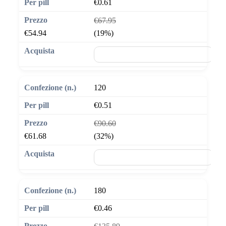
€0.61
€67.95
€54.94
(19%)
🛒 Aggiungi al carrello
120
€0.51
€90.60
€61.68
(32%)
🛒 Aggiungi al carrello
180
€0.46