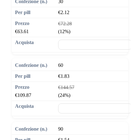
30
€2.12
€72.28
€63.61
(12%)
🛒 Aggiungi al carrello
60
€1.83
€144.57
€109.87
(24%)
🛒 Aggiungi al carrello
90
€1.54