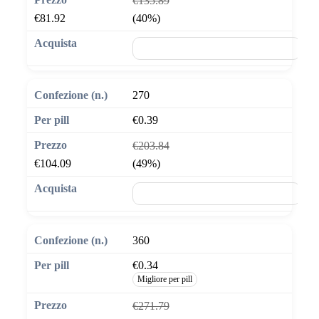
€135.89
€81.92
(40%)
🛒 Aggiungi al carrello
270
€0.39
€203.84
€104.09
(49%)
🛒 Aggiungi al carrello
360
€0.34
Migliore per pill
€271.79