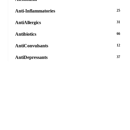
Anti-Inflammatories
25
AntiAllergics
31
Antibiotics
66
AntiConvulsants
12
AntiDepressants
37
AntiFungals
8
AntiParasitics
11
AntiPsychotic
14
AntiVirals
27
Anxiety
16
Arthritis
29