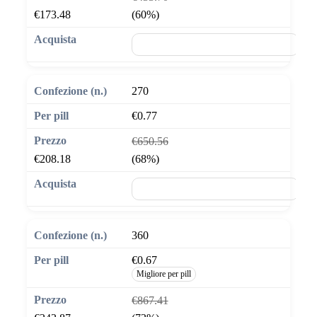
€173.48
(60%)
🛒 Aggiungi al carrello
270
€0.77
€650.56
€208.18
(68%)
🛒 Aggiungi al carrello
360
€0.67
Migliore per pill
€867.41