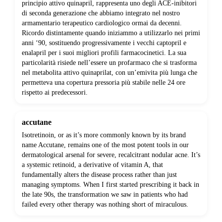
principio attivo quinapril, rappresenta uno degli ACE-inibitori
di seconda generazione che abbiamo integrato nel nostro
armamentario terapeutico cardiologico ormai da decenni.
Ricordo distintamente quando iniziammo a utilizzarlo nei primi
anni ‘90, sostituendo progressivamente i vecchi captopril e
enalapril per i suoi migliori profili farmacocinetici. La sua
particolarità risiede nell’essere un profarmaco che si trasforma
nel metabolita attivo quinaprilat, con un’emivita più lunga che
permetteva una copertura pressoria più stabile nelle 24 ore
rispetto ai predecessori.
accutane
Isotretinoin, or as it’s more commonly known by its brand
name Accutane, remains one of the most potent tools in our
dermatological arsenal for severe, recalcitrant nodular acne. It’s
a systemic retinoid, a derivative of vitamin A, that
fundamentally alters the disease process rather than just
managing symptoms. When I first started prescribing it back in
the late 90s, the transformation we saw in patients who had
failed every other therapy was nothing short of miraculous.