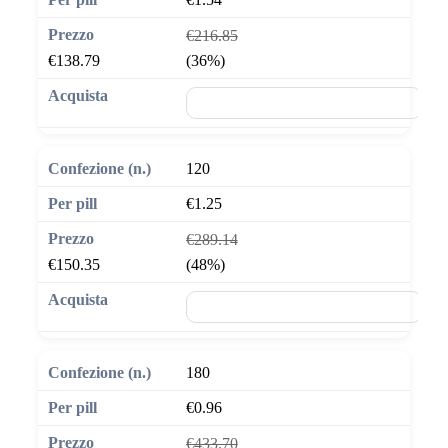
€216.85
€138.79
(36%)
🛒 Aggiungi al carrello
120
€1.25
€289.14
€150.35
(48%)
🛒 Aggiungi al carrello
180
€0.96
€433.70