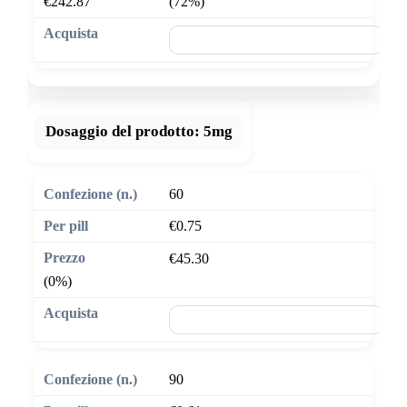
€242.87
(72%)
🛒 Aggiungi al carrello
Dosaggio del prodotto:
5mg
60
€0.75
€45.30
(0%)
🛒 Aggiungi al carrello
90