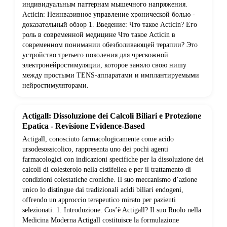
индивидуальным паттернам мышечного напряжения.
Acticin: Неинвазивное управление хронической болью -
доказательный обзор 1. Введение: Что такое Acticin? Его
роль в современной медицине Что такое Acticin в
современном понимании обезболивающей терапии? Это
устройство третьего поколения для чрескожной
электронейростимуляции, которое заняло свою нишу
между простыми TENS-аппаратами и имплантируемыми
нейростимуляторами.
Actigall: Dissoluzione dei Calcoli Biliari e Protezione
Epatica - Revisione Evidence-Based
Actigall, conosciuto farmacologicamente come acido
ursodesossicolico, rappresenta uno dei pochi agenti
farmacologici con indicazioni specifiche per la dissoluzione dei
calcoli di colesterolo nella cistifellea e per il trattamento di
condizioni colestatiche croniche. Il suo meccanismo d’azione
unico lo distingue dai tradizionali acidi biliari endogeni,
offrendo un approccio terapeutico mirato per pazienti
selezionati. 1. Introduzione: Cos’è Actigall? Il suo Ruolo nella
Medicina Moderna Actigall costituisce la formulazione