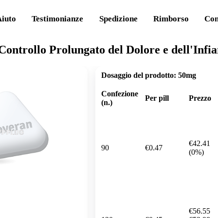
Aiuto
Testimonianze
Spedizione
Rimborso
Con
ontrollo Prolungato del Dolore e dell'Inf
Dosaggio del prodotto:
50mg
Confezione
Per pill
Prezzo
(n.)
€42.41
90
€0.47
(0%)
€56.55