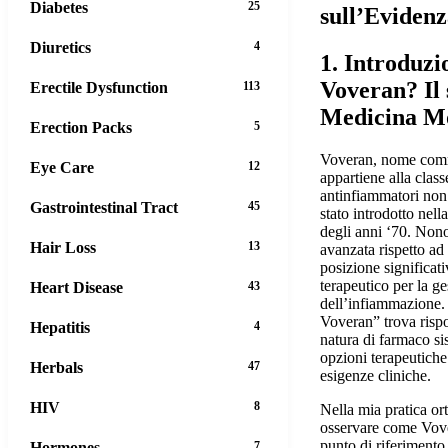
Diabetes
25
sull’Eviden
Diuretics
4
1. Introduzi
Voveran? Il 
Erectile Dysfunction
113
Medicina M
Erection Packs
5
Voveran, nome comme
Eye Care
12
appartiene alla class
antinfiammatori non
Gastrointestinal Tract
45
stato introdotto nella
degli anni ‘70. Nono
Hair Loss
13
avanzata rispetto a
posizione significat
terapeutico per la ge
Heart Disease
43
dell’infiammazione
Voveran” trova rispo
Hepatitis
4
natura di farmaco si
opzioni terapeutiche 
Herbals
47
esigenze cliniche.
HIV
8
Nella mia pratica or
osservare come Vove
punto di riferimento 
Hormones
7