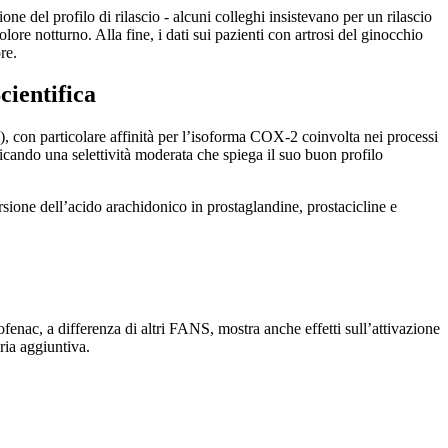
e del profilo di rilascio - alcuni colleghi insistevano per un rilascio
lore notturno. Alla fine, i dati sui pazienti con artrosi del ginocchio
re.
ientifica
), con particolare affinità per l’isoforma COX-2 coinvolta nei processi
cando una selettività moderata che spiega il suo buon profilo
sione dell’acido arachidonico in prostaglandine, prostacicline e
fenac, a differenza di altri FANS, mostra anche effetti sull’attivazione
ria aggiuntiva.