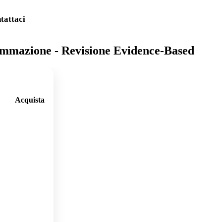
tattaci
iammazione - Revisione Evidence-Based
Acquista
🛒
Aggi
ungi
al
carre
llo
🛒
Aggi
ungi