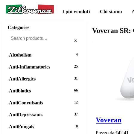
Zithromax
I più venduti
Chi siamo
Categories
Voveran SR: C
×
Alcoholism
4
Anti-Inflammatories
25
AntiAllergics
31
Antibiotics
66
AntiConvulsants
12
AntiDepressants
37
Voveran
AntiFungals
8
Prezzo da €42.41