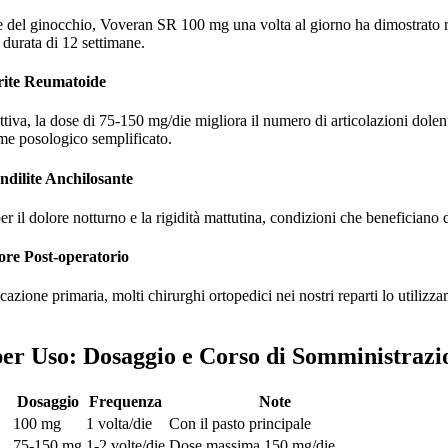
a e del ginocchio, Voveran SR 100 mg una volta al giorno ha dimostrato
 durata di 12 settimane.
rite Reumatoide
tiva, la dose di 75-150 mg/die migliora il numero di articolazioni dolen
ime posologico semplificato.
dilite Anchilosante
per il dolore notturno e la rigidità mattutina, condizioni che beneficiano
re Post-operatorio
cazione primaria, molti chirurghi ortopedici nei nostri reparti lo utilizz
 per Uso: Dosaggio e Corso di Somministrazi
Dosaggio
Frequenza
Note
100 mg
1 volta/die
Con il pasto principale
75-150 mg
1-2 volte/die
Dose massima 150 mg/die