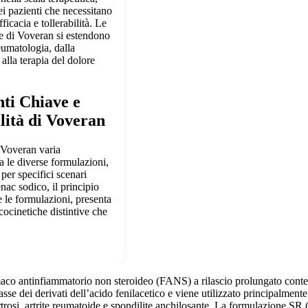
i pazienti che necessitano
fficacia e tollerabilità. Le
e di Voveran si estendono
eumatologia, dalla
alla terapia del dolore
ti Chiave e
lità di Voveran
 Voveran varia
a le diverse formulazioni,
per specifici scenari
enac sodico, il principio
e le formulazioni, presenta
cocinetiche distintive che
…
co antinfiammatorio non steroideo (FANS) a rilascio prolungato conte
sse dei derivati dell’acido fenilacetico e viene utilizzato principalment
trosi, artrite reumatoide e spondilite anchilosante. La formulazione 