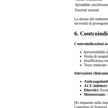
Spondilite anchilosan
Pazienti anziani
La durata del trattame
necessità di proseguire
6. Controindi
Controindicazioni as
Ipersensibilità 
Storia di sangu
Insufficienza r
Terzo trimestre
Interazioni clinicame
Anticoagulanti
ACE-inibitori
Diuretici
: Poss
Metotressato
: 
Ho imparato sulla mia 
l’aggiunta di Voveran S