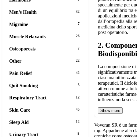
specialmente per que
di un equilibrio tra e
Men's Health
32
applicazioni medich
dall’ortopedia alla r
Migraine
7
medicina dello sport 
post-operatorio.
Muscle Relaxants
26
2. Componen
Osteoporosis
7
Biodisponibi
Other
22
La composizione di
significativamente tr
Pain Relief
42
ciascuna ottimizzata 
terapeutici. Il diclof
Quit Smoking
5
attivo comune a tutt
caratteristiche farma
Respiratory Tract
12
influenzano la sce
Skin Care
45
Show more
Sleep Aid
12
Voveran SR è un farma
mg. Appartiene alla cla
Urinary Tract
11
croniche come osteoar