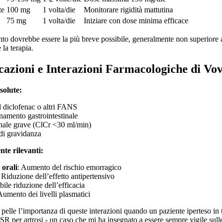
te
100 mg
1 volta/die
Monitorare rigidità mattutina
75 mg
1 volta/die
Iniziare con dose minima efficace
nto dovrebbe essere la più breve possibile, generalmente non superiore a
 la terapia.
cazioni e Interazioni Farmacologiche di Vo
solute:
al diclofenac o altri FANS
inamento gastrointestinale
enale grave (ClCr <30 ml/min)
 di gravidanza
nte rilevanti:
 orali
: Aumento del rischio emorragico
: Riduzione dell’effetto antipertensivo
ibile riduzione dell’efficacia
Aumento dei livelli plasmatici
pelle l’importanza di queste interazioni quando un paziente iperteso in
R per artrosi - un caso che mi ha insegnato a essere sempre vigile sulle p