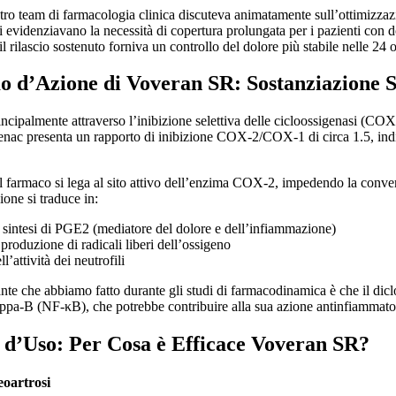
ro team di farmacologia clinica discuteva animatamente sull’ottimizzazion
i evidenziavano la necessità di copertura prolungata per i pazienti con do
 rilascio sostenuto forniva un controllo del dolore più stabile nelle 24 o
 d’Azione di Voveran SR: Sostanziazione Sc
cipalmente attraverso l’inibizione selettiva delle cicloossigenasi (COX
fenac presenta un rapporto di inibizione COX-2/COX-1 di circa 1.5, indi
il farmaco si lega al sito attivo dell’enzima COX-2, impedendo la conver
one si traduce in:
 sintesi di PGE2 (mediatore del dolore e dell’infiammazione)
 produzione di radicali liberi dell’ossigeno
’attività dei neutrofili
nte che abbiamo fatto durante gli studi di farmacodinamica è che il diclo
appa-B (NF-κB), che potrebbe contribuire alla sua azione antinfiammato
i d’Uso: Per Cosa è Efficace Voveran SR?
oartrosi