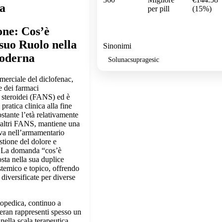
za
per pill
(15%)
one: Cos’è
suo Ruolo nella
Sinonimi
oderna
Solunacsupragesic
rciale del diclofenac,
e dei farmaci
 steroidei (FANS) ed è
 pratica clinica alla fine
stante l’età relativamente
d altri FANS, mantiene una
iva nell’armamentario
stione del dolore e
. La domanda “cos’è
sta nella sua duplice
stemico e topico, offrendo
diversificate per diverse
topedica, continuo a
ran rappresenti spesso un
nella scala terapeutica,