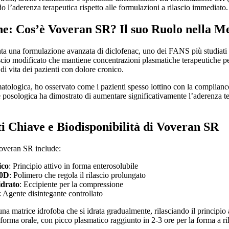
do l’aderenza terapeutica rispetto alle formulazioni a rilascio immediato.
one: Cos’è Voveran SR? Il suo Ruolo nella 
 una formulazione avanzata di diclofenac, uno dei FANS più studiati e ut
ascio modificato che mantiene concentrazioni plasmatiche terapeutiche p
di vita dei pazienti con dolore cronico.
matologica, ho osservato come i pazienti spesso lottino con la complia
 posologica ha dimostrato di aumentare significativamente l’aderenza te
 Chiave e Biodisponibilità di Voveran SR
overan SR include:
ico
: Principio attivo in forma enterosolubile
30D
: Polimero che regola il rilascio prolungato
idrato
: Eccipiente per la compressione
: Agente disintegante controllato
una matrice idrofoba che si idrata gradualmente, rilasciando il principio 
 forma orale, con picco plasmatico raggiunto in 2-3 ore per la forma a r