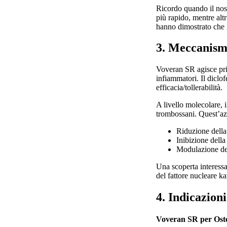
Ricordo quando il nost
più rapido, mentre altr
hanno dimostrato che il
3. Meccanismo
Voveran SR agisce prin
infiammatori. Il diclo
efficacia/tollerabilità.
A livello molecolare, 
trombossani. Quest’azi
Riduzione della
Inibizione della
Modulazione dell
Una scoperta interessa
del fattore nucleare k
4. Indicazion
Voveran SR per Oste