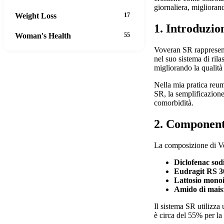
giornaliera, miglioran
Weight Loss
17
1. Introduzi
Woman's Health
55
Voveran SR rappresenta
nel suo sistema di ril
migliorando la qualità 
Nella mia pratica reu
SR, la semplificazione
comorbidità.
2. Componenti
La composizione di V
Diclofenac sod
Eudragit RS 
Lattosio mono
Amido di mais
Il sistema SR utilizza 
è circa del 55% per la