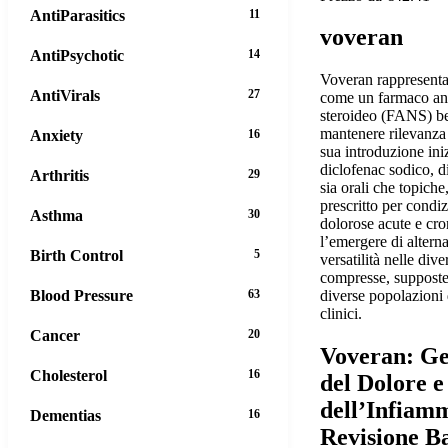
AntiParasitics
11
voveran
AntiPsychotic
14
Voveran rappresenta
AntiVirals
27
come un farmaco an
steroideo (FANS) be
mantenere rilevanza 
Anxiety
16
sua introduzione iniz
diclofenac sodico, d
Arthritis
29
sia orali che topiche
prescritto per condi
Asthma
30
dolorose acute e cro
l’emergere di alterna
Birth Control
5
versatilità nelle div
compresse, supposte,
Blood Pressure
63
diverse popolazioni 
clinici.
Cancer
20
Voveran: Ge
Cholesterol
16
del Dolore e
dell’Infiam
Dementias
16
Revisione B