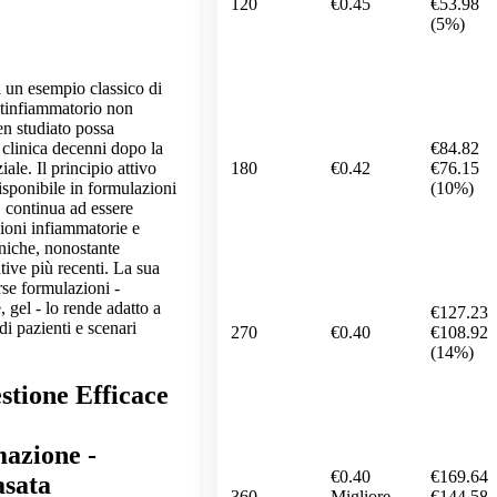
120
€0.45
€53.98
(5%)
 un esempio classico di
tinfiammatorio non
n studiato possa
€84.82
clinica decenni dopo la
180
€0.42
€76.15
iale. Il principio attivo
(10%)
isponibile in formulazioni
, continua ad essere
zioni infiammatorie e
niche, nonostante
tive più recenti. La sua
erse formulazioni -
 gel - lo rende adatto a
€127.23
di pazienti e scenari
270
€0.40
€108.92
(14%)
stione Efficace
mazione -
€0.40
€169.64
asata
360
Migliore
€144.58