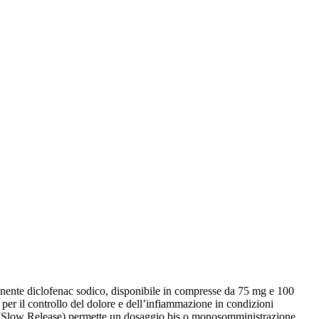
nente diclofenac sodico, disponibile in compresse da 75 mg e 100
e per il controllo del dolore e dell’infiammazione in condizioni
SR (Slow Release) permette un dosaggio bis o monosomministrazione