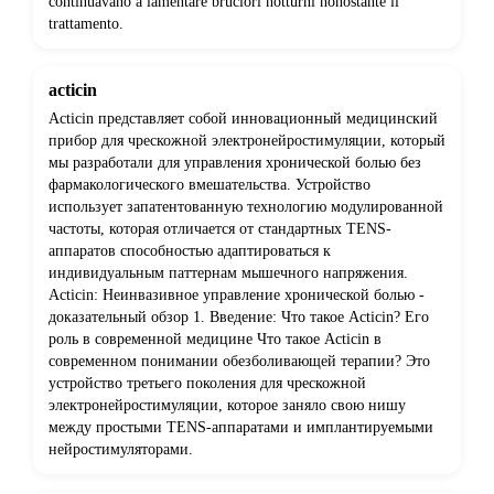
continuavano a lamentare bruciori notturni nonostante il
trattamento.
acticin
Acticin представляет собой инновационный медицинский
прибор для чрескожной электронейростимуляции, который
мы разработали для управления хронической болью без
фармакологического вмешательства. Устройство
использует запатентованную технологию модулированной
частоты, которая отличается от стандартных TENS-
аппаратов способностью адаптироваться к
индивидуальным паттернам мышечного напряжения.
Acticin: Неинвазивное управление хронической болью -
доказательный обзор 1. Введение: Что такое Acticin? Его
роль в современной медицине Что такое Acticin в
современном понимании обезболивающей терапии? Это
устройство третьего поколения для чрескожной
электронейростимуляции, которое заняло свою нишу
между простыми TENS-аппаратами и имплантируемыми
нейростимуляторами.