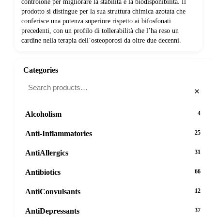
controione per migliorare la stabilità e la biodisponibilità. Il
prodotto si distingue per la sua struttura chimica azotata che
conferisce una potenza superiore rispetto ai bifosfonati
precedenti, con un profilo di tollerabilità che l’ha reso un
cardine nella terapia dell’osteoporosi da oltre due decenni.
Categories
×
Alcoholism
4
Anti-Inflammatories
25
AntiAllergics
31
Antibiotics
66
AntiConvulsants
12
AntiDepressants
37