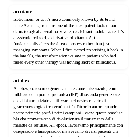
accutane
Isotretinoin, or as it’s more commonly known by its brand
name Accutane, remains one of the most potent tools in our
dermatological arsenal for severe, recalcitrant nodular acne. It’s
a systemic retinoid, a derivative of vitamin A, that
fundamentally alters the disease process rather than just
managing symptoms. When I first started prescribing it back in
the late 90s, the transformation we saw in patients who had
failed every other therapy was nothing short of miraculous.
aciphex
Aciphex, conosciuto genericamente come rabeprazolo, è un
inibitore della pompa protonica (IPP) di seconda generazione
che abbiamo iniziato a utilizzare nel nostro reparto di
gastroenterologia circa vent’anni fa. Ricordo ancora quando il
nostro primario portò i primi campioni - erano queste scatoline
blu che promettevano di rivoluzionare il trattamento delle
malattie da reflusso. All’epoca, lavoravamo principalmente con
omeprazolo e lansoprazolo, ma avevamo diversi pazienti che