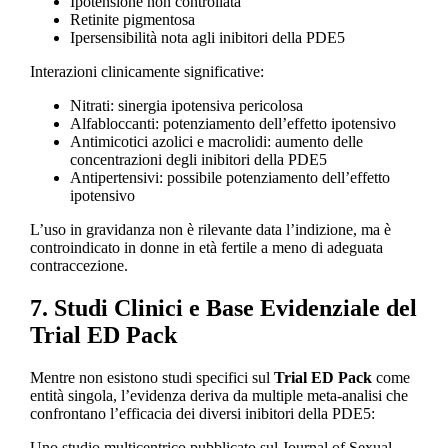
Ipotensione non controllata
Retinite pigmentosa
Ipersensibilità nota agli inibitori della PDE5
Interazioni clinicamente significative:
Nitrati: sinergia ipotensiva pericolosa
Alfabloccanti: potenziamento dell’effetto ipotensivo
Antimicotici azolici e macrolidi: aumento delle
concentrazioni degli inibitori della PDE5
Antipertensivi: possibile potenziamento dell’effetto
ipotensivo
L’uso in gravidanza non è rilevante data l’indizione, ma è
controindicato in donne in età fertile a meno di adeguata
contraccezione.
7. Studi Clinici e Base Evidenziale del
Trial ED Pack
Mentre non esistono studi specifici sul
Trial ED Pack
come
entità singola, l’evidenza deriva da multiple meta-analisi che
confrontano l’efficacia dei diversi inibitori della PDE5:
Uno studio multicentrico pubblicato sul Journal of Sexual