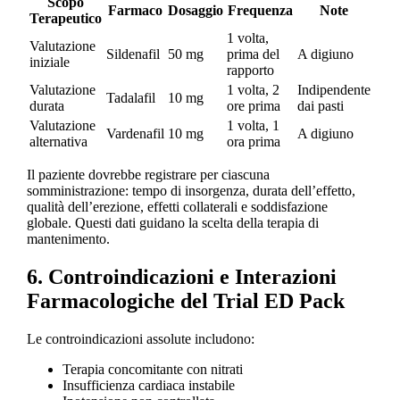
Scopo
Farmaco
Dosaggio
Frequenza
Note
Terapeutico
1 volta,
Valutazione
Sildenafil
50 mg
prima del
A digiuno
iniziale
rapporto
Valutazione
1 volta, 2
Indipendente
Tadalafil
10 mg
durata
ore prima
dai pasti
Valutazione
1 volta, 1
Vardenafil
10 mg
A digiuno
alternativa
ora prima
Il paziente dovrebbe registrare per ciascuna
somministrazione: tempo di insorgenza, durata dell’effetto,
qualità dell’erezione, effetti collaterali e soddisfazione
globale. Questi dati guidano la scelta della terapia di
mantenimento.
6. Controindicazioni e Interazioni
Farmacologiche del Trial ED Pack
Le controindicazioni assolute includono:
Terapia concomitante con nitrati
Insufficienza cardiaca instabile