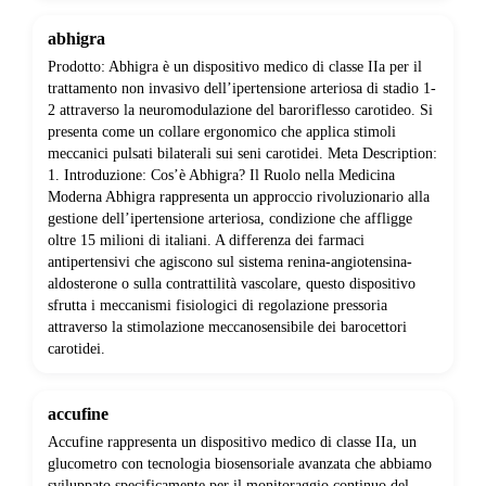
abhigra
Prodotto: Abhigra è un dispositivo medico di classe IIa per il
trattamento non invasivo dell’ipertensione arteriosa di stadio 1-
2 attraverso la neuromodulazione del baroriflesso carotideo. Si
presenta come un collare ergonomico che applica stimoli
meccanici pulsati bilaterali sui seni carotidei. Meta Description:
1. Introduzione: Cos’è Abhigra? Il Ruolo nella Medicina
Moderna Abhigra rappresenta un approccio rivoluzionario alla
gestione dell’ipertensione arteriosa, condizione che affligge
oltre 15 milioni di italiani. A differenza dei farmaci
antipertensivi che agiscono sul sistema renina-angiotensina-
aldosterone o sulla contrattilità vascolare, questo dispositivo
sfrutta i meccanismi fisiologici di regolazione pressoria
attraverso la stimolazione meccanosensibile dei barocettori
carotidei.
accufine
Accufine rappresenta un dispositivo medico di classe IIa, un
glucometro con tecnologia biosensoriale avanzata che abbiamo
sviluppato specificamente per il monitoraggio continuo del