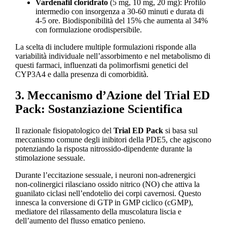
Vardenafil cloridrato
(5 mg, 10 mg, 20 mg): Profilo
intermedio con insorgenza a 30-60 minuti e durata di
4-5 ore. Biodisponibilità del 15% che aumenta al 34%
con formulazione orodispersibile.
La scelta di includere multiple formulazioni risponde alla
variabilità individuale nell’assorbimento e nel metabolismo di
questi farmaci, influenzati da polimorfismi genetici del
CYP3A4 e dalla presenza di comorbidità.
3. Meccanismo d’Azione del Trial ED
Pack: Sostanziazione Scientifica
Il razionale fisiopatologico del
Trial ED Pack
si basa sul
meccanismo comune degli inibitori della PDE5, che agiscono
potenziando la risposta nitrossido-dipendente durante la
stimolazione sessuale.
Durante l’eccitazione sessuale, i neuroni non-adrenergici
non-colinergici rilasciano ossido nitrico (NO) che attiva la
guanilato ciclasi nell’endotelio dei corpi cavernosi. Questo
innesca la conversione di GTP in GMP ciclico (cGMP),
mediatore del rilassamento della muscolatura liscia e
dell’aumento del flusso ematico penieno.