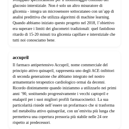
glucosio interstiziale. Non è solo un altro misuratore di
glicemia - integra un microsensore sottocutaneo con un’app di
analisi predittiva che utilizza algoritmi di machine learning.
Quando abbiamo iniziato questo progetto nel 2018, l’obiettivo
era superare i limiti dei glucometri tradizionali: quel fastidioso
ritardo di 15-20 minuti tra glicemia capillare e interstiziale che
tutti noi conosciamo bene.
accupril
Il farmaco antipertensivo Accupril, nome commerciale del
principio attivo quinapril, rappresenta uno degli ACE-inibitori
di seconda generazione che abbiamo integrato nel nostro
armamentario terapeutico cardiologico ormai da decenni.
Ricordo distintamente quando iniziammo a utilizzarlo nei primi
anni ‘90, sostituendo progressivamente i vecchi captopril e
enalapril per i suoi migliori profili farmacocinetici. La sua
particolarità risiede nell’essere un profarmaco che si trasforma
nel metabolita attivo quinaprilat, con un’emivita più lunga che
permetteva una copertura pressoria più stabile nelle 24 ore
rispetto ai predecessori.