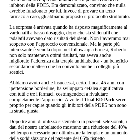
inibitori della PDE5. Era demoralizzato, convinto che nulla
avrebbe funzionato per lui. Invece di provare un terzo
farmaco a caso, gli abbiamo proposto il protocollo strutturato.
La sorpresa è arrivata quando ha risposto magnificamente al
vardenafil a basso dosaggio, dopo che sia sildenafil che
tadalafil avevano dato risultati deludenti. Non l’avremmo mai
scoperto con l’approccio convenzionale. Ma la parte più
interessante è venuta dopo: nel follow-up a 6 mesi, Roberto
non solo manteneva ottimi risultati, ma aveva anche
migliorato l’aderenza alla terapia antidiabetica - un beneficio
secondario inatteso che ha convinto anche i colleghi più
scettici.
Abbiamo avuto anche insuccessi, certo. Luca, 45 anni con
ipertensione borderline, ha sviluppato cefalea significativa
con tutti e tre i farmaci, costringendoci a rivalutare
completamente l’approccio. A volte il
Trial ED Pack
serve
proprio per capire quando gli inibitori della PDE5 non sono
la strada giusta.
Dopo tre anni di utilizzo sistematico in pazienti selezionati, i
dati del nostro ambulatorio mostrano una riduzione del 40%
nel tempo necessario per ottimizzare la terapia e un aumento
della soddisfazione del paziente del 65% rispetto