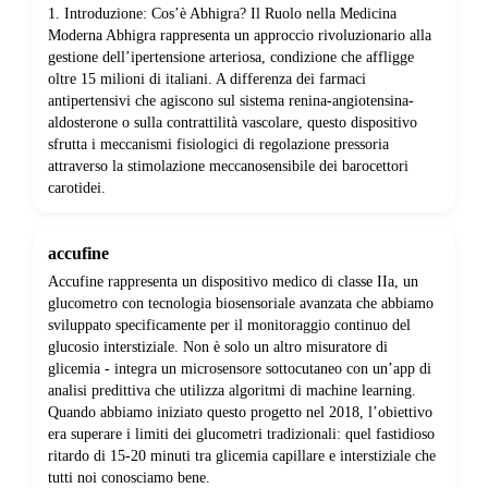
1. Introduzione: Cos’è Abhigra? Il Ruolo nella Medicina
Moderna Abhigra rappresenta un approccio rivoluzionario alla
gestione dell’ipertensione arteriosa, condizione che affligge
oltre 15 milioni di italiani. A differenza dei farmaci
antipertensivi che agiscono sul sistema renina-angiotensina-
aldosterone o sulla contrattilità vascolare, questo dispositivo
sfrutta i meccanismi fisiologici di regolazione pressoria
attraverso la stimolazione meccanosensibile dei barocettori
carotidei.
accufine
Accufine rappresenta un dispositivo medico di classe IIa, un
glucometro con tecnologia biosensoriale avanzata che abbiamo
sviluppato specificamente per il monitoraggio continuo del
glucosio interstiziale. Non è solo un altro misuratore di
glicemia - integra un microsensore sottocutaneo con un’app di
analisi predittiva che utilizza algoritmi di machine learning.
Quando abbiamo iniziato questo progetto nel 2018, l’obiettivo
era superare i limiti dei glucometri tradizionali: quel fastidioso
ritardo di 15-20 minuti tra glicemia capillare e interstiziale che
tutti noi conosciamo bene.