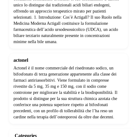
unico lo distingue dai tradizionali acidi biliari endogeni,
offrendo un approccio terapeutico mirato per pazienti
selezionati. 1. Introduzione: Cos’è Actigall? Il suo Ruolo nella
Medicina Moderna Actigall costituisce la formulazione
farmaceutica dell’acido ursodesossicolico (UDCA), un acido
biliare terziario naturalmente presente in concentrazioni
minime nella bile umana.
actonel
Actonel è il nome commerciale del risedronato sodico, un
bifosfonato di terza generazione appartenente alla classe dei
farmaci antiriassorbitivi. Viene formulato in compresse
rivestite da 5 mg, 35 mg e 150 mg, con il sodio come
controione per migliorare la stabilità e la biodisponibilità. Il
prodotto si distingue per la sua struttura chimica azotata che
conferisce una potenza superiore rispetto ai bifosfonati
precedenti, con un profilo di tollerabilità che l’ha reso un
cardine nella terapia dell’osteoporosi da oltre due decenni.
Categories