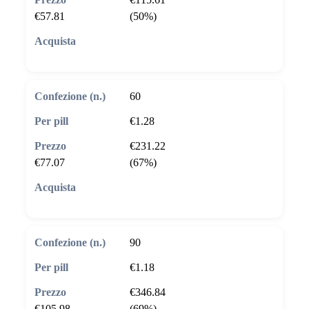
€57.81
(50%)
🛒 Aggiungi al carrello
60
€1.28
€231.22
€77.07
(67%)
🛒 Aggiungi al carrello
90
€1.18
€346.84
€105.98
(69%)