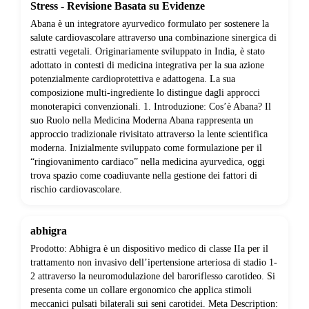
Stress - Revisione Basata su Evidenze
Abana è un integratore ayurvedico formulato per sostenere la
salute cardiovascolare attraverso una combinazione sinergica di
estratti vegetali. Originariamente sviluppato in India, è stato
adottato in contesti di medicina integrativa per la sua azione
potenzialmente cardioprotettiva e adattogena. La sua
composizione multi-ingrediente lo distingue dagli approcci
monoterapici convenzionali. 1. Introduzione: Cos’è Abana? Il
suo Ruolo nella Medicina Moderna Abana rappresenta un
approccio tradizionale rivisitato attraverso la lente scientifica
moderna. Inizialmente sviluppato come formulazione per il
“ringiovanimento cardiaco” nella medicina ayurvedica, oggi
trova spazio come coadiuvante nella gestione dei fattori di
rischio cardiovascolare.
abhigra
Prodotto: Abhigra è un dispositivo medico di classe IIa per il
trattamento non invasivo dell’ipertensione arteriosa di stadio 1-
2 attraverso la neuromodulazione del baroriflesso carotideo. Si
presenta come un collare ergonomico che applica stimoli
meccanici pulsati bilaterali sui seni carotidei. Meta Description: