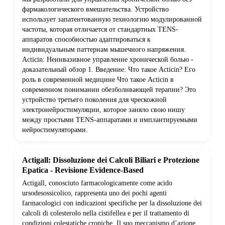
фармакологического вмешательства. Устройство
использует запатентованную технологию модулированной
частоты, которая отличается от стандартных TENS-
аппаратов способностью адаптироваться к
индивидуальным паттернам мышечного напряжения.
Acticin: Неинвазивное управление хронической болью -
доказательный обзор 1. Введение: Что такое Acticin? Его
роль в современной медицине Что такое Acticin в
современном понимании обезболивающей терапии? Это
устройство третьего поколения для чрескожной
электронейростимуляции, которое заняло свою нишу
между простыми TENS-аппаратами и имплантируемыми
нейростимуляторами.
Actigall: Dissoluzione dei Calcoli Biliari e Protezione
Epatica - Revisione Evidence-Based
Actigall, conosciuto farmacologicamente come acido
ursodesossicolico, rappresenta uno dei pochi agenti
farmacologici con indicazioni specifiche per la dissoluzione dei
calcoli di colesterolo nella cistifellea e per il trattamento di
condizioni colestatiche croniche. Il suo meccanismo d’azione