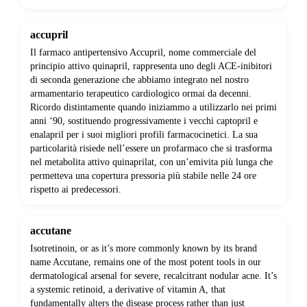
accupril
Il farmaco antipertensivo Accupril, nome commerciale del
principio attivo quinapril, rappresenta uno degli ACE-inibitori
di seconda generazione che abbiamo integrato nel nostro
armamentario terapeutico cardiologico ormai da decenni.
Ricordo distintamente quando iniziammo a utilizzarlo nei primi
anni ‘90, sostituendo progressivamente i vecchi captopril e
enalapril per i suoi migliori profili farmacocinetici. La sua
particolarità risiede nell’essere un profarmaco che si trasforma
nel metabolita attivo quinaprilat, con un’emivita più lunga che
permetteva una copertura pressoria più stabile nelle 24 ore
rispetto ai predecessori.
accutane
Isotretinoin, or as it’s more commonly known by its brand
name Accutane, remains one of the most potent tools in our
dermatological arsenal for severe, recalcitrant nodular acne. It’s
a systemic retinoid, a derivative of vitamin A, that
fundamentally alters the disease process rather than just