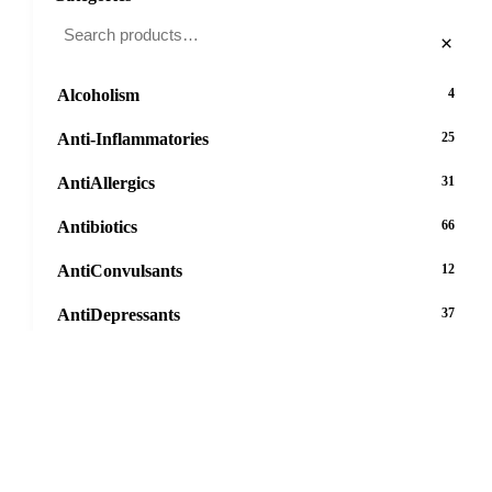
×
Alcoholism
4
Anti-Inflammatories
25
AntiAllergics
31
Antibiotics
66
AntiConvulsants
12
AntiDepressants
37
AntiFungals
8
AntiParasitics
11
AntiPsychotic
14
AntiVirals
27