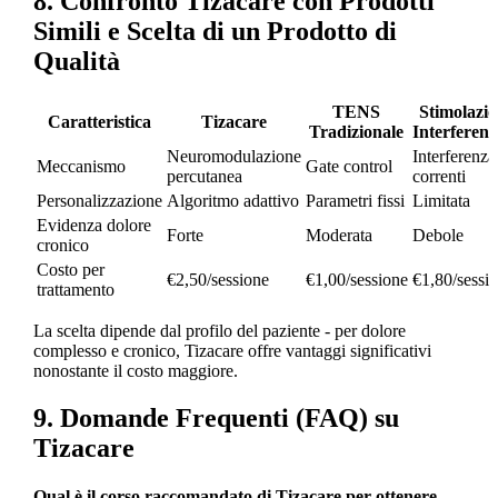
8. Confronto Tizacare con Prodotti
Simili e Scelta di un Prodotto di
Qualità
TENS
Stimolazi
Caratteristica
Tizacare
Tradizionale
Interferenz
Neuromodulazione
Interferenza
Meccanismo
Gate control
percutanea
correnti
Personalizzazione
Algoritmo adattivo
Parametri fissi
Limitata
Evidenza dolore
Forte
Moderata
Debole
cronico
Costo per
€2,50/sessione
€1,00/sessione
€1,80/sessi
trattamento
La scelta dipende dal profilo del paziente - per dolore
complesso e cronico, Tizacare offre vantaggi significativi
nonostante il costo maggiore.
9. Domande Frequenti (FAQ) su
Tizacare
Qual è il corso raccomandato di Tizacare per ottenere