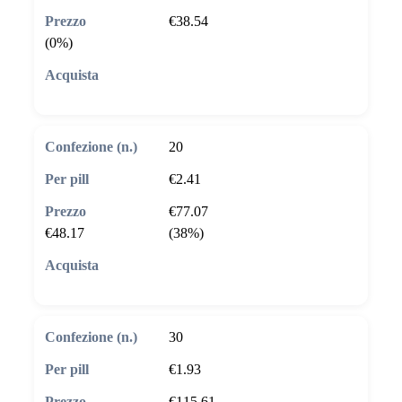
€38.54
(0%)
🛒 Aggiungi al carrello
20
€2.41
€77.07
€48.17
(38%)
🛒 Aggiungi al carrello
30
€1.93
€115.61