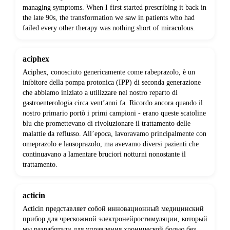
managing symptoms. When I first started prescribing it back in
the late 90s, the transformation we saw in patients who had
failed every other therapy was nothing short of miraculous.
aciphex
Aciphex, conosciuto genericamente come rabeprazolo, è un
inibitore della pompa protonica (IPP) di seconda generazione
che abbiamo iniziato a utilizzare nel nostro reparto di
gastroenterologia circa vent’anni fa. Ricordo ancora quando il
nostro primario portò i primi campioni - erano queste scatoline
blu che promettevano di rivoluzionare il trattamento delle
malattie da reflusso. All’epoca, lavoravamo principalmente con
omeprazolo e lansoprazolo, ma avevamo diversi pazienti che
continuavano a lamentare bruciori notturni nonostante il
trattamento.
acticin
Acticin представляет собой инновационный медицинский
прибор для чрескожной электронейростимуляции, который
мы разработали для управления хронической болью без