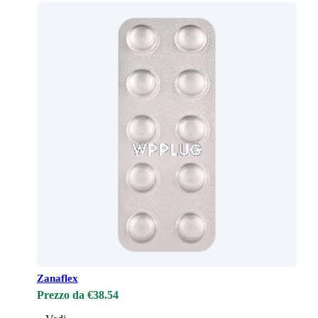
Zanaflex
Prezzo da €38.54