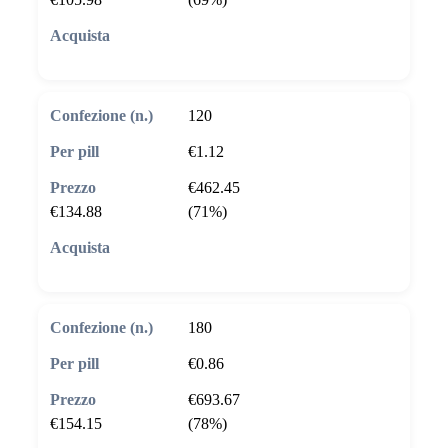
🛒 Aggiungi al carrello
120
€1.12
€462.45
€134.88
(71%)
🛒 Aggiungi al carrello
180
€0.86
€693.67
€154.15
(78%)