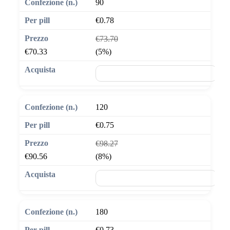
90
€0.78
€73.70
€70.33
(5%)
🛒 Aggiungi al carrello
120
€0.75
€98.27
€90.56
(8%)
🛒 Aggiungi al carrello
180
€0.73