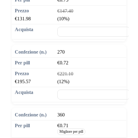
€147.40
€131.98
(10%)
🛒 Aggiungi al carrello
270
€0.72
€221.10
€195.57
(12%)
🛒 Aggiungi al carrello
360
€0.71
Migliore per pill