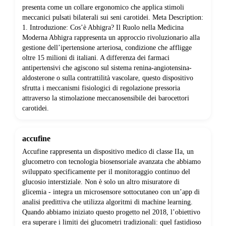
presenta come un collare ergonomico che applica stimoli
meccanici pulsati bilaterali sui seni carotidei. Meta Description:
1. Introduzione: Cos’è Abhigra? Il Ruolo nella Medicina
Moderna Abhigra rappresenta un approccio rivoluzionario alla
gestione dell’ipertensione arteriosa, condizione che affligge
oltre 15 milioni di italiani. A differenza dei farmaci
antipertensivi che agiscono sul sistema renina-angiotensina-
aldosterone o sulla contrattilità vascolare, questo dispositivo
sfrutta i meccanismi fisiologici di regolazione pressoria
attraverso la stimolazione meccanosensibile dei barocettori
carotidei.
accufine
Accufine rappresenta un dispositivo medico di classe IIa, un
glucometro con tecnologia biosensoriale avanzata che abbiamo
sviluppato specificamente per il monitoraggio continuo del
glucosio interstiziale. Non è solo un altro misuratore di
glicemia - integra un microsensore sottocutaneo con un’app di
analisi predittiva che utilizza algoritmi di machine learning.
Quando abbiamo iniziato questo progetto nel 2018, l’obiettivo
era superare i limiti dei glucometri tradizionali: quel fastidioso