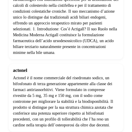
calcoli di colesterolo nella cistifellea e per il trattamento di
condizioni colestatiche croniche. Il suo meccanismo d’azione
unico lo distingue dai tradizionali acidi biliari endogeni,
offrendo un approccio terapeutico mirato per pazienti
selezionati. 1. Introduzione: Cos’è Actigall? Il suo Ruolo nella
Medicina Moderna Actigall costituisce la formulazione
farmaceutica dell’acido ursodesossicolico (UDCA), un acido
biliare terziario naturalmente presente in concentrazioni
minime nella bile umana.
actonel
Actonel è il nome commerciale del risedronato sodico, un
bifosfonato di terza generazione appartenente alla classe dei
farmaci antiriassorbitivi. Viene formulato in compresse
rivestite da 5 mg, 35 mg e 150 mg, con il sodio come
controione per migliorare la stabilità e la biodisponibilità. Il
prodotto si distingue per la sua struttura chimica azotata che
conferisce una potenza superiore rispetto ai bifosfonati
precedenti, con un profilo di tollerabilità che l’ha reso un
cardine nella terapia dell’osteoporosi da oltre due decenni.