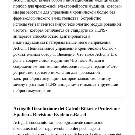
Acticin представляет собой инновационный медицинский
прибор для чрескожной электронейростимуляции, который
мы разработали для управления хронической болью без
фармакологического вмешательства. Устройство
использует запатентованную технологию модулированной
частоты, которая отличается от стандартных TENS-
аппаратов способностью адаптироваться к
индивидуальным паттернам мышечного напряжения.
Acticin: Неинвазивное управление хронической болью -
доказательный обзор 1. Введение: Что такое Acticin? Его
роль в современной медицине Что такое Acticin в
современном понимании обезболивающей терапии? Это
устройство третьего поколения для чрескожной
электронейростимуляции, которое заняло свою нишу
между простыми TENS-аппаратами и имплантируемыми
нейростимуляторами.
Actigall: Dissoluzione dei Calcoli Biliari e Protezione
Epatica - Revisione Evidence-Based
Actigall, conosciuto farmacologicamente come acido
ursodesossicolico, rappresenta uno dei pochi agenti
farmacologici con indicazioni specifiche per la dissoluzione dei