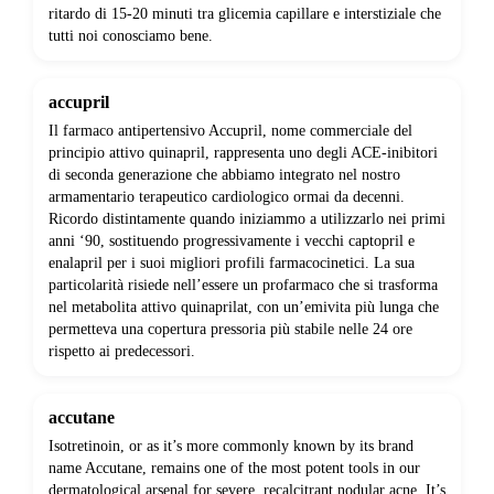
ritardo di 15-20 minuti tra glicemia capillare e interstiziale che
tutti noi conosciamo bene.
accupril
Il farmaco antipertensivo Accupril, nome commerciale del
principio attivo quinapril, rappresenta uno degli ACE-inibitori
di seconda generazione che abbiamo integrato nel nostro
armamentario terapeutico cardiologico ormai da decenni.
Ricordo distintamente quando iniziammo a utilizzarlo nei primi
anni ‘90, sostituendo progressivamente i vecchi captopril e
enalapril per i suoi migliori profili farmacocinetici. La sua
particolarità risiede nell’essere un profarmaco che si trasforma
nel metabolita attivo quinaprilat, con un’emivita più lunga che
permetteva una copertura pressoria più stabile nelle 24 ore
rispetto ai predecessori.
accutane
Isotretinoin, or as it’s more commonly known by its brand
name Accutane, remains one of the most potent tools in our
dermatological arsenal for severe, recalcitrant nodular acne. It’s