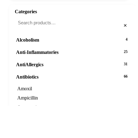
Categories
×
Alcoholism
4
Anti-Inflammatories
25
AntiAllergics
31
Antibiotics
66
Amoxil
Ampicillin
Augmentin
Azeetop
Azipro
Azithromycin DT