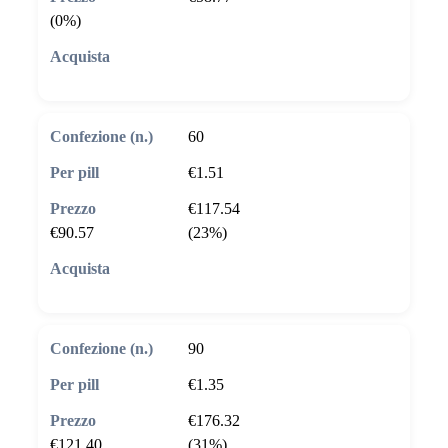
(0%)
🛒 Aggiungi al carrello
60
€1.51
€117.54
€90.57
(23%)
🛒 Aggiungi al carrello
90
€1.35
€176.32
€121.40
(31%)