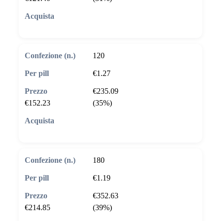
🛒 Aggiungi al carrello
120
€1.27
€235.09
€152.23
(35%)
🛒 Aggiungi al carrello
180
€1.19
€352.63
€214.85
(39%)