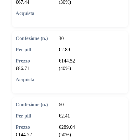
€67.44
(30%)
🛒 Aggiungi al carrello
30
€2.89
€144.52
€86.71
(40%)
🛒 Aggiungi al carrello
60
€2.41
€289.04
€144.52
(50%)