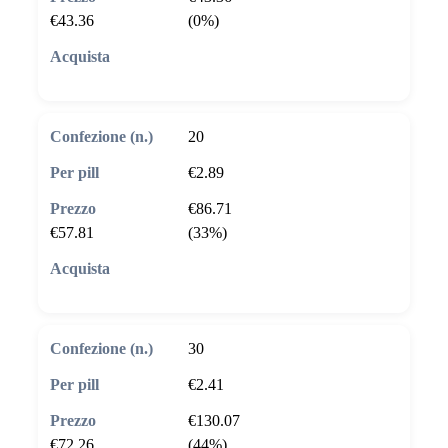
€43.36
(0%)
🛒 Aggiungi al carrello
20
€2.89
€86.71
€57.81
(33%)
🛒 Aggiungi al carrello
30
€2.41
€130.07
€72.26
(44%)