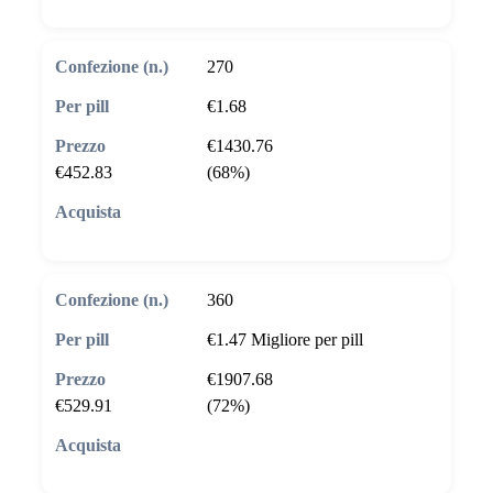
270
€1.68
€1430.76
€452.83
(68%)
🛒 Aggiungi al carrello
360
€1.47
Migliore per pill
€1907.68
€529.91
(72%)
🛒 Aggiungi al carrello