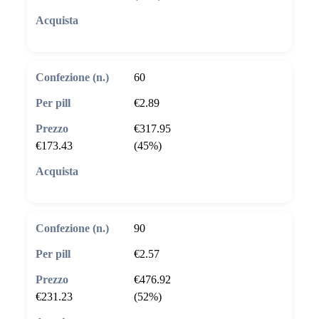
🛒 Aggiungi al carrello
60
€2.89
€317.95
€173.43
(45%)
🛒 Aggiungi al carrello
90
€2.57
€476.92
€231.23
(52%)