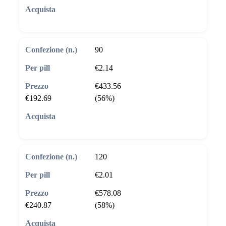
🛒 Aggiungi al carrello
90
€2.14
€433.56
€192.69
(56%)
🛒 Aggiungi al carrello
120
€2.01
€578.08
€240.87
(58%)