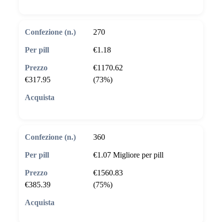
270
€1.18
€1170.62
€317.95
(73%)
🛒 Aggiungi al carrello
360
€1.07
Migliore per pill
€1560.83
€385.39
(75%)
🛒 Aggiungi al carrello