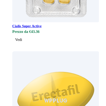
Cialis Super Active
Prezzo da €43.36
Vedi