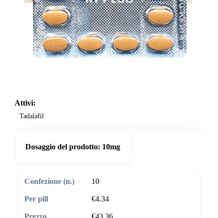
Attivi:
Tadalafil
Dosaggio del prodotto:
10mg
10
€4.34
€43.36