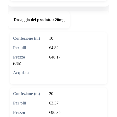
Dosaggio del prodotto:
20mg
10
€4.82
€48.17
(0%)
🛒 Aggiungi al carrello
20
€3.37
€96.35