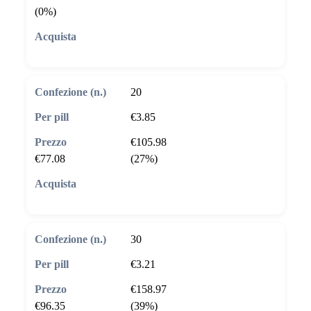
(0%)
🛒 Aggiungi al carrello
20
€3.85
€105.98
€77.08
(27%)
🛒 Aggiungi al carrello
30
€3.21
€158.97
€96.35
(39%)