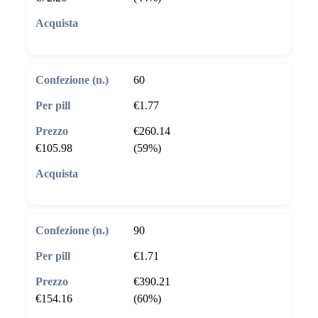
🛒 Aggiungi al carrello
60
€1.77
€260.14
€105.98
(59%)
🛒 Aggiungi al carrello
90
€1.71
€390.21
€154.16
(60%)