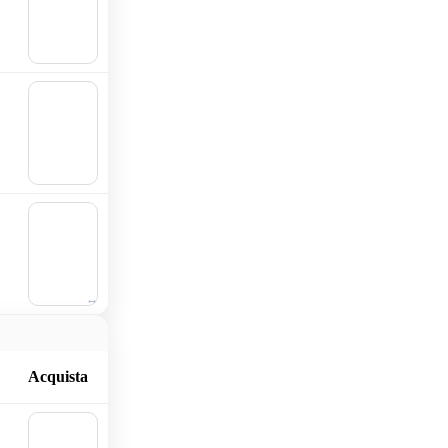
ngi al
carrell
o
🛒
Aggiu
ngi al
carrell
o
🛒
Aggiu
ngi al
carrell
o
Acquista
🛒
Aggiu