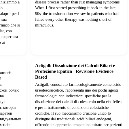
 iniziammo a
disease process rather than just managing symptoms.
do
When I first started prescribing it back in the late
alapril per i
90s, the transformation we saw in patients who had
a sua
failed every other therapy was nothing short of
armaco che si
miraculous.
lat, con
a copertura
o ai
Actigall: Dissoluzione dei Calcoli Biliari e
Protezione Epatica - Revisione Evidence-
ционный
Based
й
мы
Actigall, conosciuto farmacologicamente come acido
еской болью
ursodesossicolico, rappresenta uno dei pochi agenti
ва.
farmacologici con indicazioni specifiche per la
нную
dissoluzione dei calcoli di colesterolo nella cistifellea
, которая
e per il trattamento di condizioni colestatiche
паратов
croniche. Il suo meccanismo d’azione unico lo
ивидуальным
distingue dai tradizionali acidi biliari endogeni,
cticin:
offrendo un approccio terapeutico mirato per pazienti