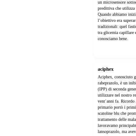
un microsensore sotto
predittiva che utilizz
Quando abbiamo inizia
l’obiettivo era superar
tradizionali: quel fast
tra glicemia capillare e
conosciamo bene.
aciphex
Aciphex, conosciuto 
rabeprazolo, è un inib
(IPP) di seconda gene
utilizzare nel nostro r
vent’anni fa. Ricordo
primario portò i prim
scatoline blu che prom
trattamento delle mala
lavoravamo principal
lansoprazolo, ma avev