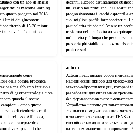
cutaneo con un’app di analisi
decenni. Ricordo distintamente quando
a algoritmi di machine learning.
utilizzarlo nei primi anni ‘90, sostituen
to questo progetto nel 2018,
progressivamente i vecchi captopril e en
e i limiti dei glucometri
suoi migliori profili farmacocinetici. L
idioso ritardo di 15-20 minuti
particolarità risiede nell’essere un prof
 interstiziale che tutti noi
trasforma nel metabolita attivo quinapri
un’emivita più lunga che permetteva un
pressoria più stabile nelle 24 ore rispett
predecessori.
acticin
genericamente come
Acticin представляет собой иннова
itore della pompa protonica
медицинский прибор для чрескожно
razione che abbiamo iniziato a
электронейростимуляции, который 
eparto di gastroenterologia circa
разработали для управления хронич
 ancora quando il nostro
без фармакологического вмешательст
i campioni - erano queste
Устройство использует запатентова
ettevano di rivoluzionare il
технологию модулированной частоты
ttie da reflusso. All’epoca,
отличается от стандартных TENS-ап
mente con omeprazolo e
способностью адаптироваться к инд
amo diversi pazienti che
паттернам мышечного напряжения. A