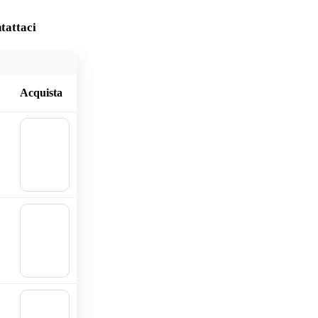
tattaci
Acquista
🛒
Aggiu
ngi al
carrell
o
🛒
Aggiu
ngi al
carrell
o
🛒
Aggiu