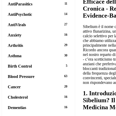
Efficace del
AntiParasitics
11
Cronica - Re
Evidence-B
AntiPsychotic
14
AntiVirals
27
Sibelium è il nome 
attivo flunarizina, u
Anxiety
16
calcio selettivo per 
che abbiamo utilizz
principalmente nella 
Arthritis
29
Ricordo ancora quan
nel nostro reparto d
Asthma
30
- c’era scetticismo t
anziani che preferiv
Birth Control
5
bloccanti tradizional
della frequenza degl
Blood Pressure
63
convincenti, special
non rispondevano ad 
Cancer
20
1. Introduzi
Cholesterol
16
Sibelium? Il
Medicina M
Dementias
16