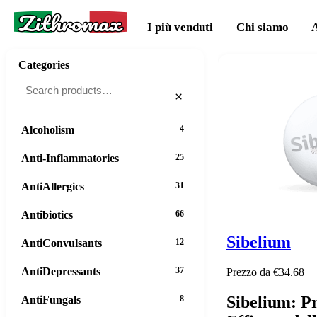
Zithromax
I più venduti
Chi siamo
Categories
×
Alcoholism
4
Anti-Inflammatories
25
AntiAllergics
31
Antibiotics
66
Sibelium
AntiConvulsants
12
AntiDepressants
37
Prezzo da €34.68
Sibelium: P
AntiFungals
8