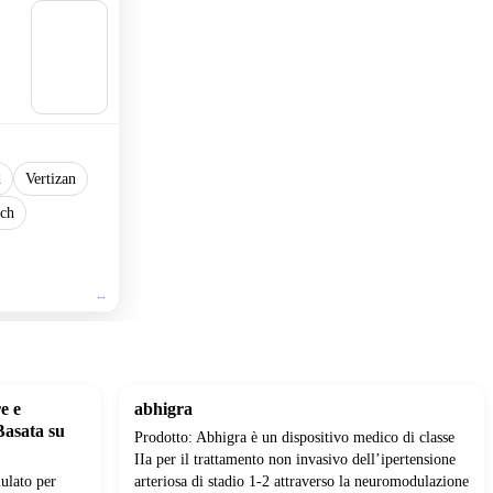
🛒
Aggiu
ngi al
carrell
o
d
Vertizan
ch
e e
abhigra
Basata su
Prodotto: Abhigra è un dispositivo medico di classe
IIa per il trattamento non invasivo dell’ipertensione
ulato per
arteriosa di stadio 1-2 attraverso la neuromodulazione