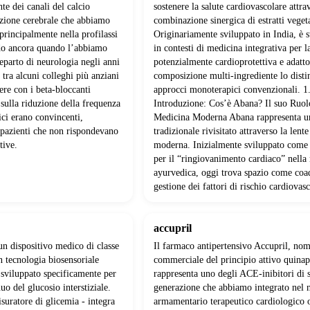
te dei canali del calcio
sostenere la salute cardiovascolare attra
lazione cerebrale che abbiamo
combinazione sinergica di estratti vegeta
 principalmente nella profilassi
Originariamente sviluppato in India, è s
do ancora quando l’abbiamo
in contesti di medicina integrativa per l
reparto di neurologia negli anni
potenzialmente cardioprotettiva e adatt
 tra alcuni colleghi più anziani
composizione multi-ingrediente lo disti
re con i beta-bloccanti
approcci monoterapici convenzionali. 1
 sulla riduzione della frequenza
Introduzione: Cos’è Abana? Il suo Ruol
ici erano convincenti,
Medicina Moderna Abana rappresenta u
 pazienti che non rispondevano
tradizionale rivisitato attraverso la lente
tive.
moderna. Inizialmente sviluppato come
per il “ringiovanimento cardiaco” nella
ayurvedica, oggi trova spazio come coa
gestione dei fattori di rischio cardiovasc
accupril
un dispositivo medico di classe
Il farmaco antipertensivo Accupril, no
 tecnologia biosensoriale
commerciale del principio attivo quinap
sviluppato specificamente per
rappresenta uno degli ACE-inibitori di 
uo del glucosio interstiziale.
generazione che abbiamo integrato nel 
suratore di glicemia - integra
armamentario terapeutico cardiologico 