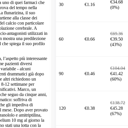
€34.68
a uno di quei farmaci che
30
€1.16
(0%)
 prova del tempo nella
a flunarizina, il suo
artiene alla classe dei
del calcio con particolare
rcolazione cerebrale. A
lcio-antagonisti utilizzati in
€69.36
m mostra una predilezione
60
€0.66
€39.50
il che spiega il suo profilo
(43%)
, l’aspetto più interessante
me pazienti diversi
€104.04
ariabile - alcuni
90
€0.46
€41.42
nti drammatici già dopo
(60%)
e altri richiedono un
 8-12 settimane per
nificativi. Marco, un
i che seguo da cinque anni,
atico: soffriva di
€138.72
he gli impediva di
120
€0.38
€45.28
 al mese. Dopo aver provato
(67%)
anololo e amitriptilina,
belium 10 mg al giorno la
no stati una lotta con la