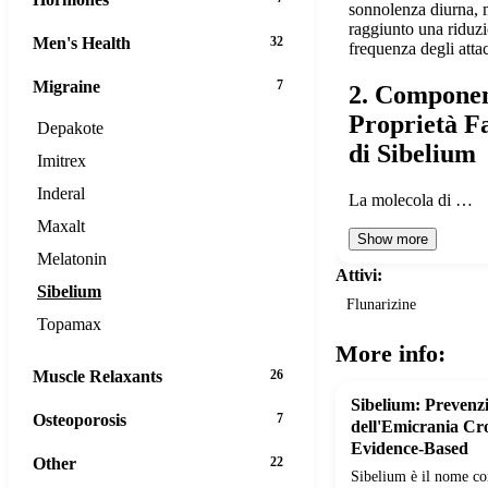
sonnolenza diurna, 
raggiunto una riduz
Men's Health
32
frequenza degli atta
Migraine
7
2. Componen
Proprietà F
Depakote
di Sibelium
Imitrex
Inderal
La molecola di …
Maxalt
Show more
Melatonin
Attivi:
Sibelium
Flunarizine
Topamax
More info:
Muscle Relaxants
26
Sibelium: Prevenzi
Osteoporosis
7
dell'Emicrania Cro
Evidence-Based
Other
22
Sibelium è il nome co