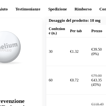
Aiuto
Testimonianze
Spedizione
Rimborso
Con
Dosaggio del prodotto:
10 mg
Confezion
Per tab
Prezzo
e (n.)
€39.50
30
€1.32
(0%)
€79.00
60
€0.72
€43.35
(45%)
revenzione
€118.49