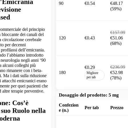
l'Emicrania
90
€0.54
€48.17
visione
(59%)
ased
commerciale del principio
€157.99
n bloccante dei canali del
120
€0.43
€51.06
la circolazione cerebrale
(68%)
ato per decenni
profilassi dell’emicrania.
do l’abbiamo introdotto
i neurologia negli anni ‘90
ra alcuni colleghi più
€236.99
€0.29
ano rimanere con i beta-
180
€52.98
Migliore
i. Ma i dati sulla riduzione
per tab
(78%)
i attacchi emicranici erano
mente per quei pazienti che
altre terapie preventive.
Dosaggio del prodotto:
5 mg
one: Cos’è
Confezion
Per tab
Prezzo
 suo Ruolo nella
e (n.)
oderna