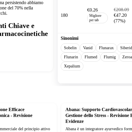
ma persistendo abbiamo
ione del 70% nella
€208.09
€0.26
cchi.
180
€47.20
Migliore
per tab
(77%)
ti Chiave e
armacocinetiche
Sinonimi
Sobelin
Vanid
Flunarax
Siberi
Flunarin
Flumed
Flumig
Zeroa
Xepalium
Show more
one Efficace
Abana: Supporto Cardiovascolar
nica - Revisione
Gestione dello Stress - Revisione 
Evidenze
mmerciale del principio attivo
Abana è un integratore ayurvedico form