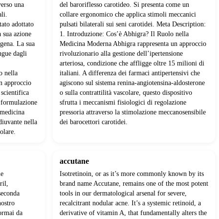
verso una
del baroriflesso carotideo. Si presenta come un
li.
collare ergonomico che applica stimoli meccanici
tato adottato
pulsati bilaterali sui seni carotidei. Meta Description:
a sua azione
1. Introduzione: Cos’è Abhigra? Il Ruolo nella
ogena. La sua
Medicina Moderna Abhigra rappresenta un approccio
ngue dagli
rivoluzionario alla gestione dell’ipertensione
.
arteriosa, condizione che affligge oltre 15 milioni di
o nella
italiani. A differenza dei farmaci antipertensivi che
n approccio
agiscono sul sistema renina-angiotensina-aldosterone
 scientifica
o sulla contrattilità vascolare, questo dispositivo
 formulazione
sfrutta i meccanismi fisiologici di regolazione
 medicina
pressoria attraverso la stimolazione meccanosensibile
diuvante nella
dei barocettori carotidei.
olare.
accutane
me
Isotretinoin, or as it’s more commonly known by its
ril,
brand name Accutane, remains one of the most potent
seconda
tools in our dermatological arsenal for severe,
nostro
recalcitrant nodular acne. It’s a systemic retinoid, a
ormai da
derivative of vitamin A, that fundamentally alters the