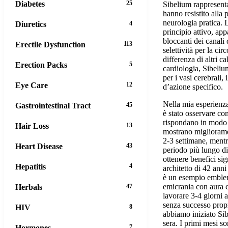
Diabetes
25
Sibelium rappresent
hanno resistito alla
neurologia pratica. L
Diuretics
4
principio attivo, app
bloccanti dei canali 
Erectile Dysfunction
113
selettività per la ci
differenza di altri ca
Erection Packs
5
cardiologia, Sibeliu
per i vasi cerebrali, 
Eye Care
12
d’azione specifico.
Nella mia esperienza
Gastrointestinal Tract
45
è stato osservare co
rispondano in modo v
Hair Loss
13
mostrano migliorame
2-3 settimane, mentr
Heart Disease
43
periodo più lungo di
ottenere benefici sig
Hepatitis
4
architetto di 42 ann
è un esempio emblem
emicrania con aura c
Herbals
47
lavorare 3-4 giorni
senza successo propr
HIV
8
abbiamo iniziato Si
sera. I primi mesi so
Hormones
7