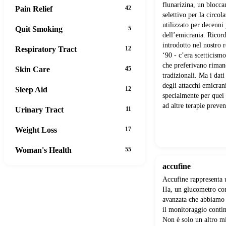
flunarizina, un bloccan
Pain Relief
42
selettivo per la circo
utilizzato per decenni
Quit Smoking
5
dell’emicrania. Ricor
introdotto nel nostro 
Respiratory Tract
12
‘90 - c’era scetticismo
che preferivano rimane
Skin Care
45
tradizionali. Ma i dati
degli attacchi emicran
Sleep Aid
12
specialmente per quei
ad altre terapie preven
Urinary Tract
11
Weight Loss
17
Woman's Health
55
accufine
Accufine rappresenta 
IIa, un glucometro con
avanzata che abbiamo 
il monitoraggio contin
Non è solo un altro mi