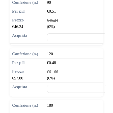
90
€0.51
€46.24
€46.24
(0%)
🛒 Aggiungi al carrello
120
€0.48
€61.66
€57.80
(6%)
🛒 Aggiungi al carrello
180