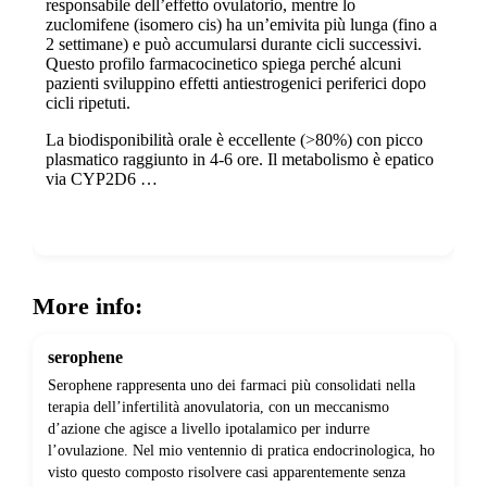
responsabile dell’effetto ovulatorio, mentre lo
zuclomifene (isomero cis) ha un’emivita più lunga (fino a
2 settimane) e può accumularsi durante cicli successivi.
Questo profilo farmacocinetico spiega perché alcuni
pazienti sviluppino effetti antiestrogenici periferici dopo
cicli ripetuti.
La biodisponibilità orale è eccellente (>80%) con picco
plasmatico raggiunto in 4-6 ore. Il metabolismo è epatico
via CYP2D6 …
Show more
More info:
serophene
Serophene rappresenta uno dei farmaci più consolidati nella
terapia dell’infertilità anovulatoria, con un meccanismo
d’azione che agisce a livello ipotalamico per indurre
l’ovulazione. Nel mio ventennio di pratica endocrinologica, ho
visto questo composto risolvere casi apparentemente senza