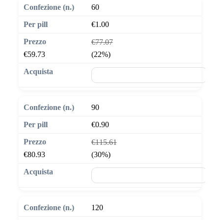
60
€1.00
€77.07
€59.73
(22%)
🛒 Aggiungi al carrello
90
€0.90
€115.61
€80.93
(30%)
🛒 Aggiungi al carrello
120