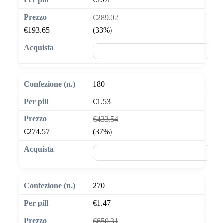
€289.02
€193.65
(33%)
🛒 Aggiungi al carrello
180
€1.53
€433.54
€274.57
(37%)
🛒 Aggiungi al carrello
270
€1.47
€650.31