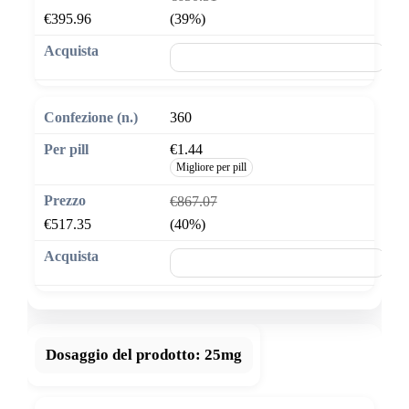
€395.96
(39%)
🛒 Aggiungi al carrello
360
€1.44
Migliore per pill
€867.07
€517.35
(40%)
🛒 Aggiungi al carrello
Dosaggio del prodotto:
25mg