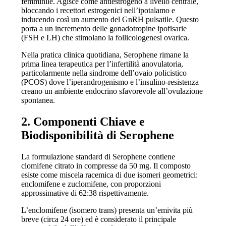
femminile. Agisce come antiestrogeno a livello centrale,
bloccando i recettori estrogenici nell’ipotalamo e
inducendo così un aumento del GnRH pulsatile. Questo
porta a un incremento delle gonadotropine ipofisarie
(FSH e LH) che stimolano la follicologenesi ovarica.
Nella pratica clinica quotidiana, Serophene rimane la
prima linea terapeutica per l’infertilità anovulatoria,
particolarmente nella sindrome dell’ovaio policistico
(PCOS) dove l’iperandrogenismo e l’insulino-resistenza
creano un ambiente endocrino sfavorevole all’ovulazione
spontanea.
2. Componenti Chiave e
Biodisponibilità di Serophene
La formulazione standard di Serophene contiene
clomifene citrato in compresse da 50 mg. Il composto
esiste come miscela racemica di due isomeri geometrici:
enclomifene e zuclomifene, con proporzioni
approssimative di 62:38 rispettivamente.
L’enclomifene (isomero trans) presenta un’emivita più
breve (circa 24 ore) ed è considerato il principale