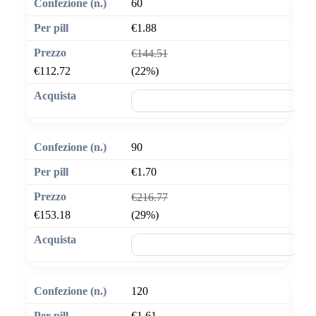
60
€1.88
€144.51
€112.72
(22%)
🛒 Aggiungi al carrello
90
€1.70
€216.77
€153.18
(29%)
🛒 Aggiungi al carrello
120
€1.61