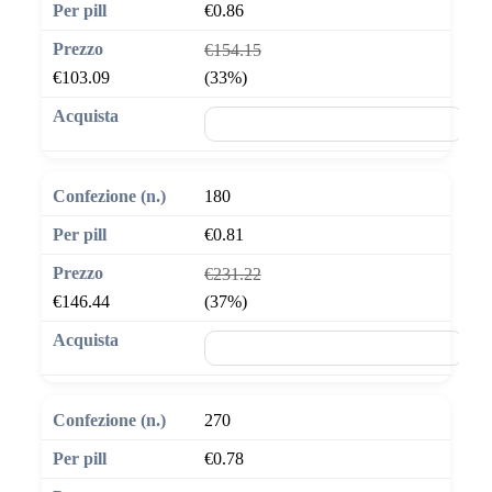
€0.86
€154.15
€103.09
(33%)
🛒 Aggiungi al carrello
180
€0.81
€231.22
€146.44
(37%)
🛒 Aggiungi al carrello
270
€0.78