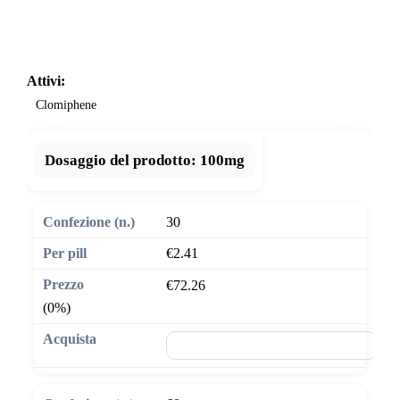
Attivi:
Clomiphene
Dosaggio del prodotto:
100mg
30
€2.41
€72.26
(0%)
🛒 Aggiungi al carrello