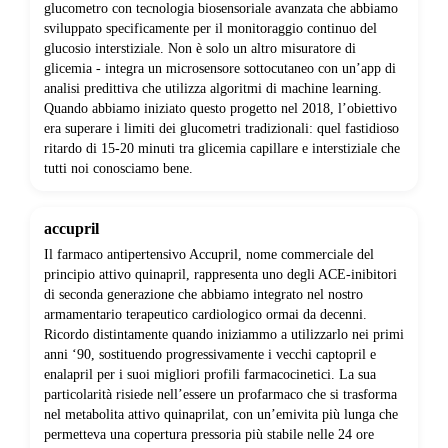
glucometro con tecnologia biosensoriale avanzata che abbiamo
sviluppato specificamente per il monitoraggio continuo del
glucosio interstiziale. Non è solo un altro misuratore di
glicemia - integra un microsensore sottocutaneo con un’app di
analisi predittiva che utilizza algoritmi di machine learning.
Quando abbiamo iniziato questo progetto nel 2018, l’obiettivo
era superare i limiti dei glucometri tradizionali: quel fastidioso
ritardo di 15-20 minuti tra glicemia capillare e interstiziale che
tutti noi conosciamo bene.
accupril
Il farmaco antipertensivo Accupril, nome commerciale del
principio attivo quinapril, rappresenta uno degli ACE-inibitori
di seconda generazione che abbiamo integrato nel nostro
armamentario terapeutico cardiologico ormai da decenni.
Ricordo distintamente quando iniziammo a utilizzarlo nei primi
anni ‘90, sostituendo progressivamente i vecchi captopril e
enalapril per i suoi migliori profili farmacocinetici. La sua
particolarità risiede nell’essere un profarmaco che si trasforma
nel metabolita attivo quinaprilat, con un’emivita più lunga che
permetteva una copertura pressoria più stabile nelle 24 ore