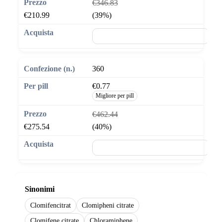
€346.83
€210.99
(39%)
🛒 Aggiungi al carrello
360
€0.77
Migliore per pill
€462.44
€275.54
(40%)
🛒 Aggiungi al carrello
Sinonimi
Clomifencitrat
Clomipheni citrate
Clomifene citrate
Chloramiphene