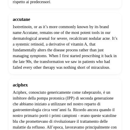
rispetto ai predecessori.
accutane
Isotretinoin, or as it’s more commonly known by its brand
name Accutane, remains one of the most potent tools in our
dermatological arsenal for severe, recalcitrant nodular acne. It’s
a systemic retinoid, a derivative of vitamin A, that
fundamentally alters the disease process rather than just
managing symptoms. When I first started prescribing it back in
the late 90s, the transformation we saw in patients who had
failed every other therapy was nothing short of miraculous.
aciphex
Aciphex, conosciuto genericamente come rabeprazolo, è un
inibitore della pompa protonica (IPP) di seconda generazione
che abbiamo iniziato a utilizzare nel nostro reparto di
gastroenterologia circa vent’anni fa. Ricordo ancora quando il
nostro primario portò i primi campioni - erano queste scatoline
blu che promettevano di rivoluzionare il trattamento delle
malattie da reflusso. All’epoca, lavoravamo principalmente con