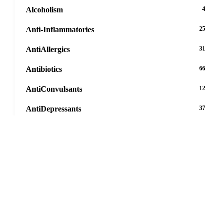
Alcoholism
4
Anti-Inflammatories
25
AntiAllergics
31
Antibiotics
66
AntiConvulsants
12
AntiDepressants
37
AntiFungals
8
AntiParasitics
11
AntiPsychotic
14
AntiVirals
27
Anxiety
16