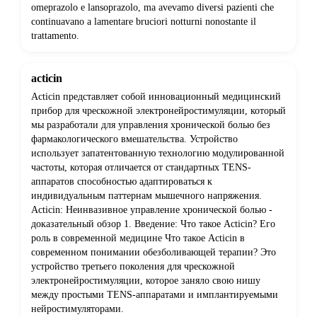
omeprazolo e lansoprazolo, ma avevamo diversi pazienti che
continuavano a lamentare bruciori notturni nonostante il
trattamento.
acticin
Acticin представляет собой инновационный медицинский
прибор для чрескожной электронейростимуляции, который
мы разработали для управления хронической болью без
фармакологического вмешательства. Устройство
использует запатентованную технологию модулированной
частоты, которая отличается от стандартных TENS-
аппаратов способностью адаптироваться к
индивидуальным паттернам мышечного напряжения.
Acticin: Неинвазивное управление хронической болью -
доказательный обзор 1. Введение: Что такое Acticin? Его
роль в современной медицине Что такое Acticin в
современном понимании обезболивающей терапии? Это
устройство третьего поколения для чрескожной
электронейростимуляции, которое заняло свою нишу
между простыми TENS-аппаратами и имплантируемыми
нейростимуляторами.