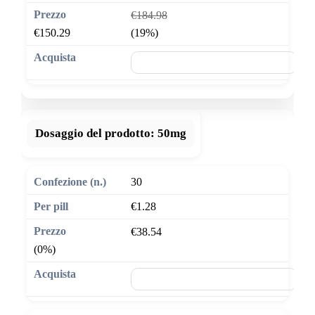
€184.98
€150.29
(19%)
🛒 Aggiungi al carrello
Dosaggio del prodotto:
50mg
30
€1.28
€38.54
(0%)
🛒 Aggiungi al carrello