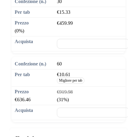
30
€15.33
€459.99
(0%)
🛒 Aggiungi al carrello
60
€10.61
Migliore per tab
€919.98
€636.46
(31%)
🛒 Aggiungi al carrello