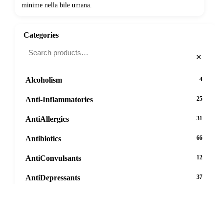
minime nella bile umana.
Categories
×
Alcoholism
4
Anti-Inflammatories
25
AntiAllergics
31
Antibiotics
66
AntiConvulsants
12
AntiDepressants
37
AntiFungals
8
AntiParasitics
11