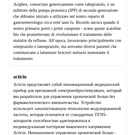
Aciphex, conosciuto genericamente come rabeprazolo, è un
inibitore della pompa protonica (IPP) di seconda generazione
che abbiamo iniziato a utilizzare nel nostro reparto di
gastroenterologia circa vent’anni fa. Ricordo ancora quando il
nostro primario portò i primi campioni - erano queste scatoline
blu che promettevano di rivoluzionare il trattamento delle
malattie da reflusso. All’epoca, lavoravamo principalmente con
omeprazolo e lansoprazolo, ma avevamo diversi pazienti che
continuavano a lamentare bruciori notturni nonostante il
trattamento.
acticin
Acticin представляет собой инновационный медицинский
прибор для чрескожной электронейростимуляции, который
мы разработали для управления хронической болью без
фармакологического вмешательства. Устройство
использует запатентованную технологию модулированной
частоты, которая отличается от стандартных TENS-
аппаратов способностью адаптироваться к
индивидуальным паттернам мышечного напряжения.
Acticin: Неинвазивное управление хронической болью -