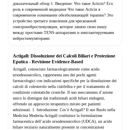
доказательный обзор 1. Введение: Что такое Acticin? Его
роль в современной медицине Что такое Acticin в
современном понимании обезболивающей терапии? Это
устройство третьего поколения для чрескожной
электронейростимуляции, которое заняло свою нишу
между простыми TENS-аппаратами и имплантируемыми
нейростимуляторами.
Actigall: Dissoluzione dei Calcoli Biliari e Protezione
Epatica - Revisione Evidence-Based
Actigall, conosciuto farmacologicamente come acido
ursodesossicolico, rappresenta uno dei pochi agenti
farmacologici con indicazioni specifiche per la dissoluzione dei
calcoli di colesterolo nella cistifellea e per il trattamento di
condizioni colestatiche croniche. Il suo meccanismo d’azione
unico lo distingue dai tradizionali acidi biliari endogeni,
offrendo un approccio terapeutico mirato per pazienti
selezionati. 1. Introduzione: Cos’è Actigall? Il suo Ruolo nella
Medicina Moderna Actigall costituisce la formulazione
farmaceutica dell’acido ursodesossicolico (UDCA), un acido
biliare terziario naturalmente presente in concentrazioni