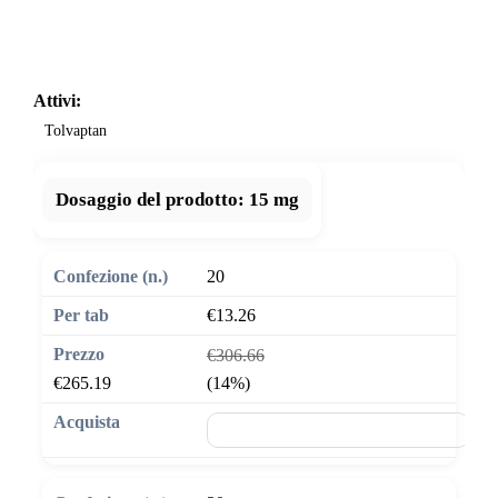
Attivi:
Tolvaptan
Dosaggio del prodotto:
15 mg
20
€13.26
€306.66
€265.19
(14%)
🛒 Aggiungi al carrello