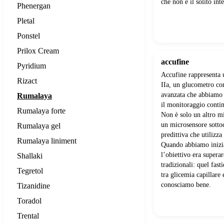
che non è il solito int
Phenergan
Pletal
Ponstel
Prilox Cream
accufine
Pyridium
Accufine rappresenta 
Rizact
IIa, un glucometro con
avanzata che abbiamo 
Rumalaya
il monitoraggio contin
Rumalaya forte
Non è solo un altro mi
un microsensore sotto
Rumalaya gel
predittiva che utilizz
Rumalaya liniment
Quando abbiamo inizia
l’obiettivo era superar
Shallaki
tradizionali: quel fast
Tegretol
tra glicemia capillare e
conosciamo bene.
Tizanidine
Toradol
Trental