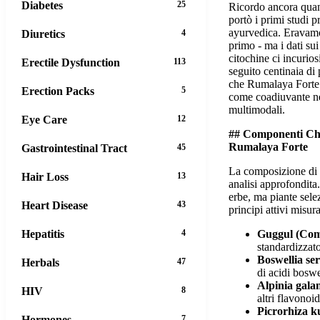
Diabetes
25
Ricordo ancora quan
portò i primi studi p
ayurvedica. Eravamo 
Diuretics
4
primo - ma i dati sui
citochine ci incurio
Erectile Dysfunction
113
seguito centinaia di
che Rumalaya Forte 
Erection Packs
5
come coadiuvante nel
multimodali.
Eye Care
12
## Componenti Chia
Rumalaya Forte
Gastrointestinal Tract
45
La composizione di
Hair Loss
13
analisi approfondita.
erbe, ma piante selez
Heart Disease
43
principi attivi misura
Guggul (Com
Hepatitis
4
standardizzat
Boswellia se
Herbals
47
di acidi boswe
Alpinia gala
HIV
8
altri flavonoid
Picrorhiza k
Hormones
7