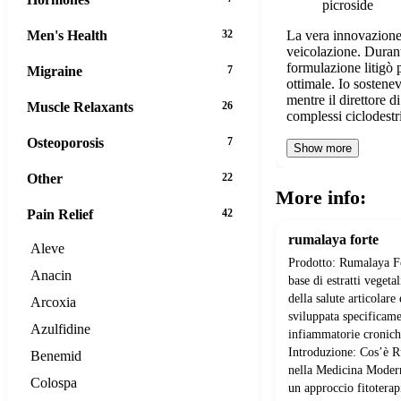
picroside
La vera innovazione 
Men's Health
32
veicolazione. Durant
formulazione litigò 
Migraine
7
ottimale. Io sostenev
mentre il direttore di
Muscle Relaxants
26
complessi ciclodest
Osteoporosis
7
Show more
Other
22
More info:
Pain Relief
42
rumalaya forte
Aleve
Prodotto: Rumalaya Fo
Anacin
base di estratti vegeta
della salute articolar
Arcoxia
sviluppata specificame
Azulfidine
infiammatorie cronich
Introduzione: Cos’è R
Benemid
nella Medicina Moder
Colospa
un approccio fitoterap