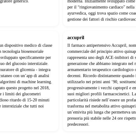
egratore generico.
moderna. Inizialmente sviluppato come
per il “ringiovanimento cardiaco” nella
ayurvedica, oggi trova spazio come coa
gestione dei fattori di rischio cardiovasc
accupril
un dispositivo medico di classe
Il farmaco antipertensivo Accupril, no
 tecnologia biosensoriale
commerciale del principio attivo quinap
sviluppato specificamente per
rappresenta uno degli ACE-inibitori di 
uo del glucosio interstiziale.
generazione che abbiamo integrato nel 
suratore di glicemia - integra
armamentario terapeutico cardiologico 
cutaneo con un’app di analisi
decenni. Ricordo distintamente quando
a algoritmi di machine learning.
utilizzarlo nei primi anni ‘90, sostituen
to questo progetto nel 2018,
progressivamente i vecchi captopril e en
e i limiti dei glucometri
suoi migliori profili farmacocinetici. L
idioso ritardo di 15-20 minuti
particolarità risiede nell’essere un prof
 interstiziale che tutti noi
trasforma nel metabolita attivo quinapri
un’emivita più lunga che permetteva un
pressoria più stabile nelle 24 ore rispett
predecessori.