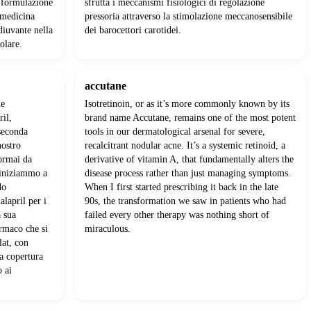
 formulazione
sfrutta i meccanismi fisiologici di regolazione
 medicina
pressoria attraverso la stimolazione meccanosensibile
diuvante nella
dei barocettori carotidei.
olare.
accutane
me
Isotretinoin, or as it’s more commonly known by its
ril,
brand name Accutane, remains one of the most potent
seconda
tools in our dermatological arsenal for severe,
nostro
recalcitrant nodular acne. It’s a systemic retinoid, a
ormai da
derivative of vitamin A, that fundamentally alters the
 iniziammo a
disease process rather than just managing symptoms.
do
When I first started prescribing it back in the late
alapril per i
90s, the transformation we saw in patients who had
a sua
failed every other therapy was nothing short of
armaco che si
miraculous.
lat, con
a copertura
o ai