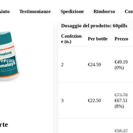
Aiuto
Testimonianze
Spedizione
Rimborso
Con
Dosaggio del prodotto:
60pills
Confezion
Per bottle
Prezzo
e (n.)
€49.19
2
€24.59
(0%)
€73.78
3
€22.50
€67.51
(8%)
rte
€98.37