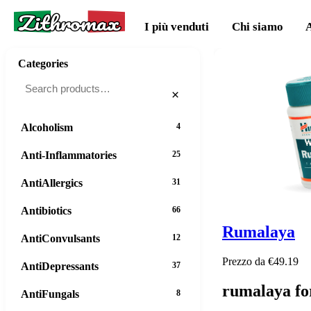
Zithromax
I più venduti
Chi siamo
Categories
×
Alcoholism
4
Anti-Inflammatories
25
AntiAllergics
31
Antibiotics
66
Rumalaya
AntiConvulsants
12
Prezzo da €49.19
AntiDepressants
37
rumalaya fo
AntiFungals
8