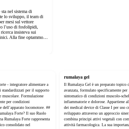
sta nel sistema di
e lo sviluppo, il team di
per mesi sul vettore
o l’uso di fosfolipidi,
 ricerca insisteva sui
rinici. Alla fine optammo…
rumalaya gel
rte - integratore alimentare a
Il Rumalaya Gel è un preparato topico d
li standardizzati per il supporto
avanzata, formulato specificamente per 
e e muscolare. Formulazione
sintomatico di condizioni muscolo-schel
nte per condizioni
infiammatorie e dolorose. Appartiene al
e dell’apparato locomotore. ##
dei medical device di Classe I per uso c
umalaya Forte? Il suo Ruolo
sviluppato attraverso un approccio sine
na Rumalaya Forte rappresenta
combina principi attivi vegetali con co
ico consolidato nel
attività farmacologica. La sua importan