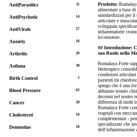
Prodotto:
Rumalaya 
AntiParasitics
11
alimentare a base di 
standardizzati per il
AntiPsychotic
14
articolare e muscol
sviluppata specifica
AntiVirals
27
infiammatorie croni
locomotore.
Anxiety
16
## Introduzione: 
suo Ruolo nella M
Arthritis
29
Rumalaya Forte rap
Asthma
30
fitoterapico consoli
condizioni articolar
Birth Control
5
pazienti mi chiedon
spiego che è una fo
Blood Pressure
63
abbiamo testato cli
decenni nel nostro r
differenza di molti i
Cancer
20
Rumalaya Forte comb
vegetali con meccan
Cholesterol
16
complementari - pe
specializzato che lav
Dementias
16
dell’infiammazione a