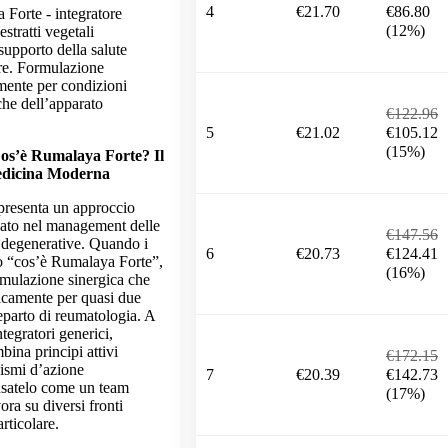
4
€21.70
€86.80
Forte - integratore
(12%)
estratti vegetali
 supporto della salute
are. Formulazione
mente per condizioni
che dell’apparato
€122.96
5
€21.02
€105.12
(15%)
Cos’è Rumalaya Forte? Il
edicina Moderna
presenta un approccio
dato nel management delle
€147.56
i degenerative. Quando i
6
€20.73
€124.41
o “cos’è Rumalaya Forte”,
(16%)
rmulazione sinergica che
nicamente per quasi due
eparto di reumatologia. A
ntegratori generici,
ina principi attivi
€172.15
ismi d’azione
7
€20.39
€142.73
nsatelo come un team
(17%)
ora su diversi fronti
rticolare.