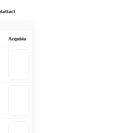
tattaci
Acquista
🛒
Aggiu
ngi al
carrell
o
🛒
Aggiu
ngi al
carrell
o
🛒
Aggiu