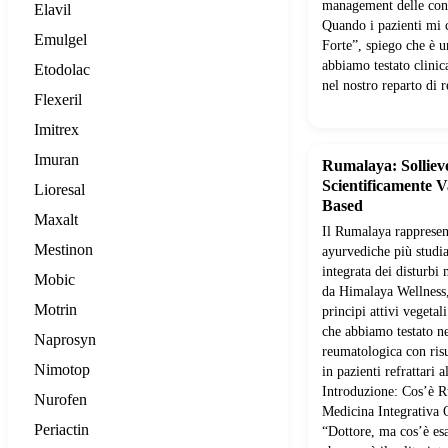
management delle cond
Elavil
Quando i pazienti mi
Emulgel
Forte”, spiego che è 
abbiamo testato clini
Etodolac
nel nostro reparto di 
Flexeril
Imitrex
Imuran
Rumalaya: Solliev
Scientificamente V
Lioresal
Based
Maxalt
Il Rumalaya rappresen
Mestinon
ayurvediche più studi
integrata dei disturbi
Mobic
da Himalaya Wellness
Motrin
principi attivi vegeta
che abbiamo testato ne
Naprosyn
reumatologica con risu
Nimotop
in pazienti refrattari 
Introduzione: Cos’è R
Nurofen
Medicina Integrativa 
Periactin
“Dottore, ma cos’è es