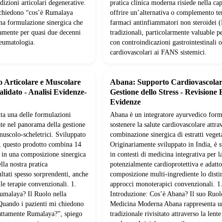
izioni articolari degenerative.
pratica clinica moderna risiede nella cap
 chiedono “cos’è Rumalaya
offrire un’alternativa o complemento te
una formulazione sinergica che
farmaci antinfiammatori non steroidei
camente per quasi due decenni
tradizionali, particolarmente valuable pe
reumatologia.
con controindicazioni gastrointestinali o
cardiovascolari ai FANS sistemici.
o Articolare e Muscolare
Abana: Supporto Cardiovascolar
alidato - Analisi Evidenze-
Gestione dello Stress - Revisione 
Evidenze
ta una delle formulazioni
Abana è un integratore ayurvedico form
ate nel panorama della gestione
sostenere la salute cardiovascolare attra
 muscolo-scheletrici. Sviluppato
combinazione sinergica di estratti vegeta
, questo prodotto combina 14
Originariamente sviluppato in India, è s
li in una composizione sinergica
in contesti di medicina integrativa per l
lla nostra pratica
potenzialmente cardioprotettiva e adatt
ltati spesso sorprendenti, anche
composizione multi-ingrediente lo disti
alle terapie convenzionali. 1.
approcci monoterapici convenzionali. 1
umalaya? Il Ruolo nella
Introduzione: Cos’è Abana? Il suo Ruol
Quando i pazienti mi chiedono
Medicina Moderna Abana rappresenta u
attamente Rumalaya?”, spiego
tradizionale rivisitato attraverso la lente