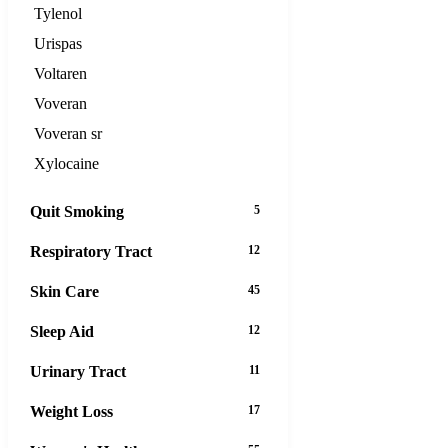
Tylenol
Urispas
Voltaren
Voveran
Voveran sr
Xylocaine
Quit Smoking
5
Respiratory Tract
12
Skin Care
45
Sleep Aid
12
Urinary Tract
11
Weight Loss
17