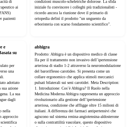
acità di
condizioni muscolo-scheletriche dolorose. La sfida
rapeutico ai
iniziale fu convincere i colleghi più tradizionalisti -
 (FANS)
ricordo ancora la riunione dove il primario di
r pazienti
ortopedia definì il prodotto “un unguento da
erboristeria con scarso fondamento scientifico”.
e e
abhigra
Basata su
Prodotto: Abhigra è un dispositivo medico di classe
IIa per il trattamento non invasivo dell’ipertensione
ulato per
arteriosa di stadio 1-2 attraverso la neuromodulazione
verso una
del baroriflesso carotideo. Si presenta come un
li.
collare ergonomico che applica stimoli meccanici
tato adottato
pulsati bilaterali sui seni carotidei. Meta Description:
a sua azione
1. Introduzione: Cos’è Abhigra? Il Ruolo nella
ogena. La sua
Medicina Moderna Abhigra rappresenta un approccio
ngue dagli
rivoluzionario alla gestione dell’ipertensione
.
arteriosa, condizione che affligge oltre 15 milioni di
o nella
italiani. A differenza dei farmaci antipertensivi che
n approccio
agiscono sul sistema renina-angiotensina-aldosterone
 scientifica
o sulla contrattilità vascolare, questo dispositivo