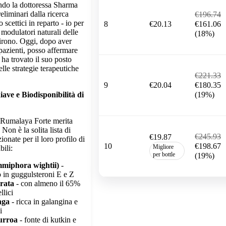
do la dottoressa Sharma
reliminari dalla ricerca
€196.74
scettici in reparto - io per
8
€20.13
€161.06
 modulatori naturali delle
(18%)
sirono. Oggi, dopo aver
 pazienti, posso affermare
ha trovato il suo posto
le strategie terapeutiche
€221.33
9
€20.04
€180.35
ve e Biodisponibilità di
(19%)
 Rumalaya Forte merita
 Non è la solita lista di
€245.93
€19.87
ionate per il loro profilo di
10
€198.67
Migliore
bili:
per bottle
(19%)
miphora wightii)
-
o in guggulsteroni E e Z
rrata
- con almeno il 65%
llici
nga
- ricca in galangina e
i
urroa
- fonte di kutkin e