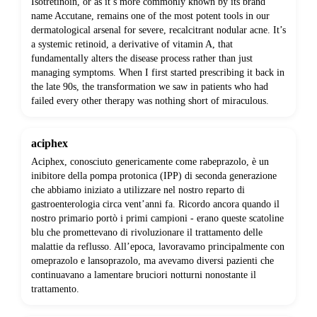
Isotretinoin, or as it’s more commonly known by its brand
name Accutane, remains one of the most potent tools in our
dermatological arsenal for severe, recalcitrant nodular acne. It’s
a systemic retinoid, a derivative of vitamin A, that
fundamentally alters the disease process rather than just
managing symptoms. When I first started prescribing it back in
the late 90s, the transformation we saw in patients who had
failed every other therapy was nothing short of miraculous.
aciphex
Aciphex, conosciuto genericamente come rabeprazolo, è un
inibitore della pompa protonica (IPP) di seconda generazione
che abbiamo iniziato a utilizzare nel nostro reparto di
gastroenterologia circa vent’anni fa. Ricordo ancora quando il
nostro primario portò i primi campioni - erano queste scatoline
blu che promettevano di rivoluzionare il trattamento delle
malattie da reflusso. All’epoca, lavoravamo principalmente con
omeprazolo e lansoprazolo, ma avevamo diversi pazienti che
continuavano a lamentare bruciori notturni nonostante il
trattamento.