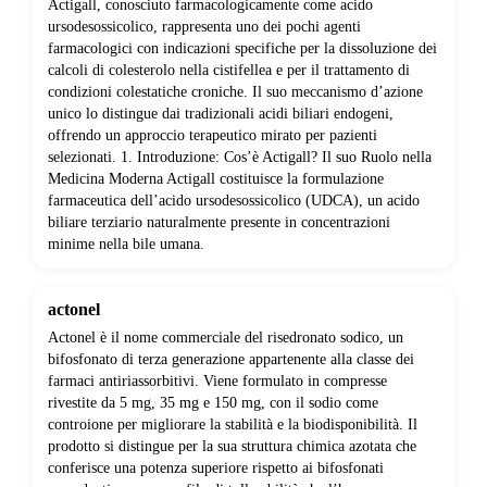
Actigall, conosciuto farmacologicamente come acido
ursodesossicolico, rappresenta uno dei pochi agenti
farmacologici con indicazioni specifiche per la dissoluzione dei
calcoli di colesterolo nella cistifellea e per il trattamento di
condizioni colestatiche croniche. Il suo meccanismo d’azione
unico lo distingue dai tradizionali acidi biliari endogeni,
offrendo un approccio terapeutico mirato per pazienti
selezionati. 1. Introduzione: Cos’è Actigall? Il suo Ruolo nella
Medicina Moderna Actigall costituisce la formulazione
farmaceutica dell’acido ursodesossicolico (UDCA), un acido
biliare terziario naturalmente presente in concentrazioni
minime nella bile umana.
actonel
Actonel è il nome commerciale del risedronato sodico, un
bifosfonato di terza generazione appartenente alla classe dei
farmaci antiriassorbitivi. Viene formulato in compresse
rivestite da 5 mg, 35 mg e 150 mg, con il sodio come
controione per migliorare la stabilità e la biodisponibilità. Il
prodotto si distingue per la sua struttura chimica azotata che
conferisce una potenza superiore rispetto ai bifosfonati