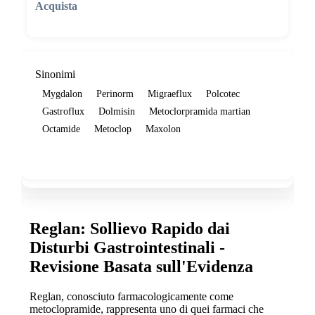
🛒 Aggiungi al carrello
Sinonimi
Mygdalon
Perinorm
Migraeflux
Polcotec
Gastroflux
Dolmisin
Metoclorpramida martian
Octamide
Metoclop
Maxolon
Show more
Reglan: Sollievo Rapido dai
Disturbi Gastrointestinali -
Revisione Basata sull'Evidenza
Reglan, conosciuto farmacologicamente come
metoclopramide, rappresenta uno di quei farmaci che