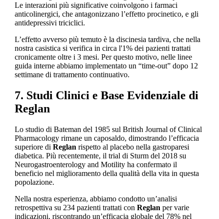
Le interazioni più significative coinvolgono i farmaci
anticolinergici, che antagonizzano l’effetto procinetico, e gli
antidepressivi triciclici.
L’effetto avverso più temuto è la discinesia tardiva, che nella
nostra casistica si verifica in circa l'1% dei pazienti trattati
cronicamente oltre i 3 mesi. Per questo motivo, nelle linee
guida interne abbiamo implementato un “time-out” dopo 12
settimane di trattamento continuativo.
7. Studi Clinici e Base Evidenziale di
Reglan
Lo studio di Bateman del 1985 sul British Journal of Clinical
Pharmacology rimane un caposaldo, dimostrando l’efficacia
superiore di
Reglan
rispetto al placebo nella gastroparesi
diabetica. Più recentemente, il trial di Sturm del 2018 su
Neurogastroenterology and Motility ha confermato il
beneficio nel miglioramento della qualità della vita in questa
popolazione.
Nella nostra esperienza, abbiamo condotto un’analisi
retrospettiva su 234 pazienti trattati con
Reglan
per varie
indicazioni, riscontrando un’efficacia globale del 78% nel