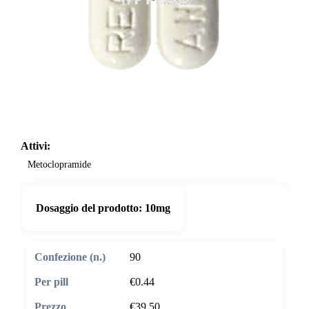
Attivi:
Metoclopramide
Dosaggio del prodotto:
10mg
90
€0.44
€39.50