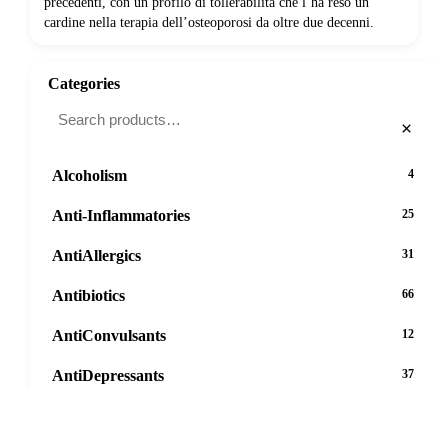
precedenti, con un profilo di tollerabilità che l’ha reso un
cardine nella terapia dell’osteoporosi da oltre due decenni.
Categories
×
Alcoholism
4
Anti-Inflammatories
25
AntiAllergics
31
Antibiotics
66
AntiConvulsants
12
AntiDepressants
37
AntiFungals
8