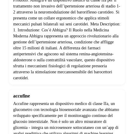
Prodotto: Abhigra è un dispositivo medico di classe IIa per il
trattamento non invasivo dell’ipertensione arteriosa di stadio 1-
2 attraverso la neuromodulazione del baroriflesso carotideo. Si
presenta come un collare ergonomico che applica stimoli
meccanici pulsati bilaterali sui seni carotidei. Meta Description:
1. Introduzione: Cos’è Abhigra? Il Ruolo nella Medicina
Moderna Abhigra rappresenta un approccio rivoluzionario alla
gestione dell’ipertensione arteriosa, condizione che affligge
oltre 15 milioni di italiani. A differenza dei farmaci
antipertensivi che agiscono sul sistema renina-angiotensina-
aldosterone o sulla contrattilità vascolare, questo dispositivo
sfrutta i meccanismi fisiologici di regolazione pressoria
attraverso la stimolazione meccanosensibile dei barocettori
carotidei.
accufine
Accufine rappresenta un dispositivo medico di classe IIa, un
glucometro con tecnologia biosensoriale avanzata che abbiamo
sviluppato specificamente per il monitoraggio continuo del
glucosio interstiziale. Non è solo un altro misuratore di
glicemia - integra un microsensore sottocutaneo con un’app di
analisi predittiva che utilizza algoritmi di machine learning.