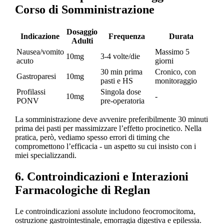
Corso di Somministrazione
Dosaggio
Indicazione
Frequenza
Durata
Adulti
Nausea/vomito
Massimo 5
10mg
3-4 volte/die
acuto
giorni
30 min prima
Cronico, con
Gastroparesi
10mg
pasti e HS
monitoraggio
Profilassi
Singola dose
10mg
-
PONV
pre-operatoria
La somministrazione deve avvenire preferibilmente 30 minuti
prima dei pasti per massimizzare l’effetto procinetico. Nella
pratica, però, vediamo spesso errori di timing che
compromettono l’efficacia - un aspetto su cui insisto con i
miei specializzandi.
6. Controindicazioni e Interazioni
Farmacologiche di Reglan
Le controindicazioni assolute includono feocromocitoma,
ostruzione gastrointestinale, emorragia digestiva e epilessia.