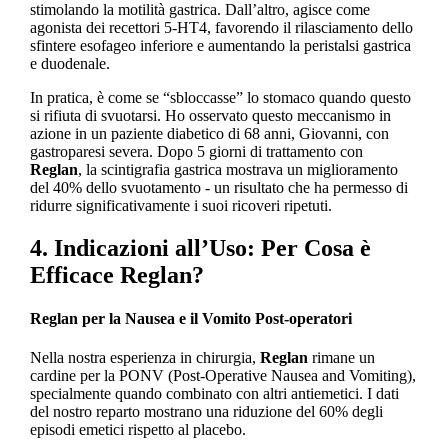
stimolando la motilità gastrica. Dall’altro, agisce come
agonista dei recettori 5-HT4, favorendo il rilasciamento dello
sfintere esofageo inferiore e aumentando la peristalsi gastrica
e duodenale.
In pratica, è come se “sbloccasse” lo stomaco quando questo
si rifiuta di svuotarsi. Ho osservato questo meccanismo in
azione in un paziente diabetico di 68 anni, Giovanni, con
gastroparesi severa. Dopo 5 giorni di trattamento con
Reglan
, la scintigrafia gastrica mostrava un miglioramento
del 40% dello svuotamento - un risultato che ha permesso di
ridurre significativamente i suoi ricoveri ripetuti.
4. Indicazioni all’Uso: Per Cosa è
Efficace Reglan?
Reglan per la Nausea e il Vomito Post-operatori
Nella nostra esperienza in chirurgia,
Reglan
rimane un
cardine per la PONV (Post-Operative Nausea and Vomiting),
specialmente quando combinato con altri antiemetici. I dati
del nostro reparto mostrano una riduzione del 60% degli
episodi emetici rispetto al placebo.