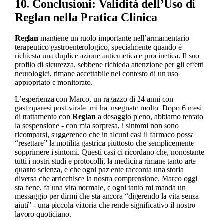
10. Conclusioni: Validità dell’Uso di
Reglan nella Pratica Clinica
Reglan
mantiene un ruolo importante nell’armamentario
terapeutico gastroenterologico, specialmente quando è
richiesta una duplice azione antiemetica e procinetica. Il suo
profilo di sicurezza, sebbene richieda attenzione per gli effetti
neurologici, rimane accettabile nel contesto di un uso
appropriato e monitorato.
L’esperienza con Marco, un ragazzo di 24 anni con
gastroparesi post-virale, mi ha insegnato molto. Dopo 6 mesi
di trattamento con
Reglan
a dosaggio pieno, abbiamo tentato
la sospensione - con mia sorpresa, i sintomi non sono
ricomparsi, suggerendo che in alcuni casi il farmaco possa
“resettare” la motilità gastrica piuttosto che semplicemente
sopprimere i sintomi. Questi casi ci ricordano che, nonostante
tutti i nostri studi e protocolli, la medicina rimane tanto arte
quanto scienza, e che ogni paziente racconta una storia
diversa che arricchisce la nostra comprensione. Marco oggi
sta bene, fa una vita normale, e ogni tanto mi manda un
messaggio per dirmi che sta ancora “digerendo la vita senza
aiuti” - una piccola vittoria che rende significativo il nostro
lavoro quotidiano.