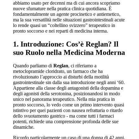
abbiamo usato per decenni ma di cui ancora scopriamo
nuove sfumature nella pratica clinica quotidiana. È
fondamentalmente un agente procinetico e antiemetico,
ma la sua versatilità nelle situazioni gastrointestinali acute
lo rende quasi un “coltellino svizzero” terapeutico in
pronto soccorso e nei reparti di medicina interna.
1. Introduzione: Cos’è Reglan? Il
suo Ruolo nella Medicina Moderna
Quando parliamo di
Reglan
, ci riferiamo a
metoclopramide cloridrato, un farmaco che ha
rivoluzionato l’approccio ai disturbi della motilità
gastrointestinale sin dalla sua introduzione negli anni ‘60.
Appartiene alla classe degli antagonisti della dopamina e
degli agonisti della serotonina, posizionandosi in modo
unico nel panorama terapeutico. Nella mia pratica in
pronto soccorso, lo vedo come un primo intervento quasi
istintivo per quei pazienti con nausea refrattaria o ritardo
dello svuotamento gastrico - ma come tutti i farmaci
potenti, richiede una comprensione profonda delle sue
dinamiche.
Ricordo particolarmente un caso di una donna di 42 anni,