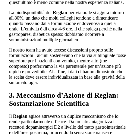
quest’ultimo è meno comune nella nostra esperienza italiana.
La biodisponibilità del
Reglan
per via orale si aggira intorno
all'80%, un dato che molti colleghi tendono a dimenticare
quando passano dalla formulazione endovenosa a quella
orale. L’emivita è di circa 4-6 ore, il che spiega perché nella
gastroparesi diabetica spesso dobbiamo ricorrere a
somministrazioni multiple giornaliere.
Il nostro team ha avuto accese discussioni proprio sulle
formulazioni - alcuni sostenevano che la via sublinguale fosse
superiore per i pazienti con vomito, mentre altri (me
compreso) preferivamo la via parenterale per un’azione più
rapida e prevedibile. Alla fine, i dati ci hanno dimostrato che
la scelta deve essere individualizzata in base alla gravità della
sintomatologia.
3. Meccanismo d’Azione di Reglan:
Sostanziazione Scientifica
Il
Reglan
agisce attraverso un duplice meccanismo che lo
rende particolarmente efficace. Da un lato antagonizza i
recettori dopaminergici D2 a livello del tratto gastrointestinale
e dell’area postrema, riducendo la sensazione nausea e