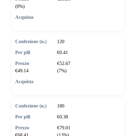
(0%)
🛒 Aggiungi al carrello
120
€0.41
€52.67
€49.14
(7%)
🛒 Aggiungi al carrello
180
€0.38
€79.01
€68.41
(13%)