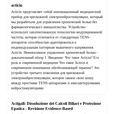
acticin
Acticin представляет собой инновационный медицинский
прибор для чрескожной электронейростимуляции, который
мы разработали для управления хронической болью без
фармакологического вмешательства. Устройство
использует запатентованную технологию модулированной
частоты, которая отличается от стандартных TENS-
аппаратов способностью адаптироваться к
индивидуальным паттернам мышечного напряжения.
Acticin: Неинвазивное управление хронической болью -
доказательный обзор 1. Введение: Что такое Acticin? Его
роль в современной медицине Что такое Acticin в
современном понимании обезболивающей терапии? Это
устройство третьего поколения для чрескожной
электронейростимуляции, которое заняло свою нишу
между простыми TENS-аппаратами и имплантируемыми
нейростимуляторами.
Actigall: Dissoluzione dei Calcoli Biliari e Protezione
Epatica - Revisione Evidence-Based