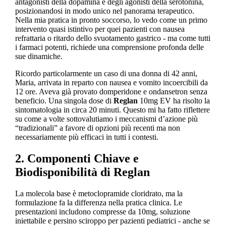
antagonisti della dopamina e degli agonisti della serotonina,
posizionandosi in modo unico nel panorama terapeutico.
Nella mia pratica in pronto soccorso, lo vedo come un primo
intervento quasi istintivo per quei pazienti con nausea
refrattaria o ritardo dello svuotamento gastrico - ma come tutti
i farmaci potenti, richiede una comprensione profonda delle
sue dinamiche.
Ricordo particolarmente un caso di una donna di 42 anni,
Maria, arrivata in reparto con nausea e vomito incoercibili da
12 ore. Aveva già provato domperidone e ondansetron senza
beneficio. Una singola dose di
Reglan
10mg EV ha risolto la
sintomatologia in circa 20 minuti. Questo mi ha fatto riflettere
su come a volte sottovalutiamo i meccanismi d’azione più
“tradizionali” a favore di opzioni più recenti ma non
necessariamente più efficaci in tutti i contesti.
2. Componenti Chiave e
Biodisponibilità di Reglan
La molecola base è metoclopramide cloridrato, ma la
formulazione fa la differenza nella pratica clinica. Le
presentazioni includono compresse da 10mg, soluzione
iniettabile e persino sciroppo per pazienti pediatrici - anche se