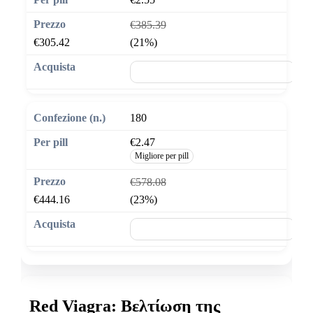
€385.39
€305.42
(21%)
🛒 Aggiungi al carrello
180
€2.47
Migliore per pill
€578.08
€444.16
(23%)
🛒 Aggiungi al carrello
Red Viagra: Βελτίωση της