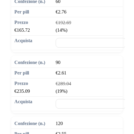
60
€2.76
€192.69
€165.72
(14%)
🛒 Aggiungi al carrello
90
€2.61
€289.04
€235.09
(19%)
🛒 Aggiungi al carrello
120
€2.55