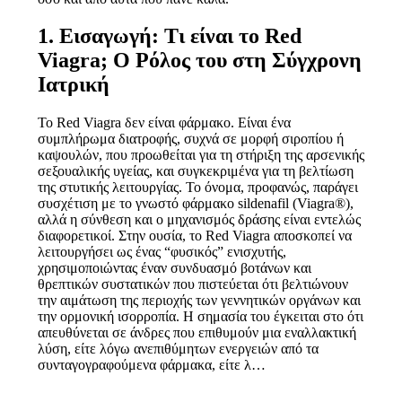
1. Εισαγωγή: Τι είναι το Red
Viagra; Ο Ρόλος του στη Σύγχρονη
Ιατρική
Το Red Viagra δεν είναι φάρμακο. Είναι ένα
συμπλήρωμα διατροφής, συχνά σε μορφή σιροπίου ή
καψουλών, που προωθείται για τη στήριξη της αρσενικής
σεξουαλικής υγείας, και συγκεκριμένα για τη βελτίωση
της στυτικής λειτουργίας. Το όνομα, προφανώς, παράγει
συσχέτιση με το γνωστό φάρμακο sildenafil (Viagra®),
αλλά η σύνθεση και ο μηχανισμός δράσης είναι εντελώς
διαφορετικοί. Στην ουσία, το Red Viagra αποσκοπεί να
λειτουργήσει ως ένας “φυσικός” ενισχυτής,
χρησιμοποιώντας έναν συνδυασμό βοτάνων και
θρεπτικών συστατικών που πιστεύεται ότι βελτιώνουν
την αιμάτωση της περιοχής των γεννητικών οργάνων και
την ορμονική ισορροπία. Η σημασία του έγκειται στο ότι
απευθύνεται σε άνδρες που επιθυμούν μια εναλλακτική
λύση, είτε λόγω ανεπιθύμητων ενεργειών από τα
συνταγογραφούμενα φάρμακα, είτε λ…