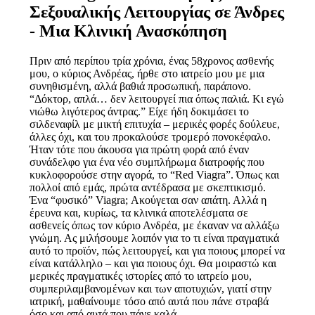
Σεξουαλικής Λειτουργίας σε Άνδρες
- Μια Κλινική Ανασκόπηση
Πριν από περίπου τρία χρόνια, ένας 58χρονος ασθενής
μου, ο κύριος Ανδρέας, ήρθε στο ιατρείο μου με μια
συνηθισμένη, αλλά βαθιά προσωπική, παράπονο.
“Δόκτορ, απλά… δεν λειτουργεί πια όπως παλιά. Κι εγώ
νιώθω λιγότερος άντρας.” Είχε ήδη δοκιμάσει το
σιλδεναφίλ με μικτή επιτυχία – μερικές φορές δούλευε,
άλλες όχι, και του προκαλούσε τρομερό πονοκέφαλο.
Ήταν τότε που άκουσα για πρώτη φορά από έναν
συνάδελφο για ένα νέο συμπλήρωμα διατροφής που
κυκλοφορούσε στην αγορά, το “Red Viagra”. Όπως και
πολλοί από εμάς, πρώτα αντέδρασα με σκεπτικισμό.
Ένα “φυσικό” Viagra; Ακούγεται σαν απάτη. Αλλά η
έρευνα και, κυρίως, τα κλινικά αποτελέσματα σε
ασθενείς όπως τον κύριο Ανδρέα, με έκαναν να αλλάξω
γνώμη. Ας μιλήσουμε λοιπόν για το τι είναι πραγματικά
αυτό το προϊόν, πώς λειτουργεί, και για ποιους μπορεί να
είναι κατάλληλο – και για ποιους όχι. Θα μοιραστώ και
μερικές πραγματικές ιστορίες από το ιατρείο μου,
συμπεριλαμβανομένων και των αποτυχιών, γιατί στην
ιατρική, μαθαίνουμε τόσο από αυτά που πάνε στραβά
όσο και από αυτά που πάνε καλά.