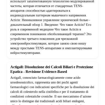
использует запатентованную технологию модулированной
частоты, которая отличается от стандартных TENS-
аппаратов способностью адаптироваться к
индивидуальным паттернам мышечного напряжения.
Acticin: Неинвазивное управление хронической болью -
доказательный обзор 1. Введение: Что такое Acticin? Его
роль в современной медицине Что такое Acticin в
современном понимании обезболивающей терапии? Это
устройство третьего поколения для чрескожной
электронейростимуляции, которое заняло свою нишу
между простыми TENS-аппаратами и имплантируемыми
нейростимуляторами.
Actigall: Dissoluzione dei Calcoli Biliari e Protezione
Epatica - Revisione Evidence-Based
Actigall, conosciuto farmacologicamente come acido
ursodesossicolico, rappresenta uno dei pochi agenti
farmacologici con indicazioni specifiche per la dissoluzione dei
calcoli di colesterolo nella cistifellea e per il trattamento di
condizioni colestatiche croniche. Il suo meccanismo d’azione
unico lo distingue dai tradizionali acidi biliari endogeni,