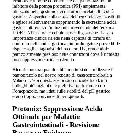
Protonix è il nome commerciale del pantoprazolo, un
inibitore della pompa protonica (PPI) ampiamente
utilizzato nella gestione dei disturbi correlati all’acidità
gastrica. Appartiene alla classe dei benzimidazoli sostituiti
e agisce selettivamente sopprimendo la secrezione acida
gastrica attraverso l’inibizione irreversibile dell’enzima
H+/K+ ATPasi nelle cellule parietali gastriche. La sua
importanza clinica risiede nella capacità di fornire un
controllo dell’acidità gastrica più prolungato e prevedibile
rispetto agli antagonisti dei recettori H2, rendendolo
particolarmente prezioso nelle condizioni dove è richiesta
una soppressione acida sostenuta.
Ricordo ancora quando abbiamo iniziato a utilizzare il
pantoprazolo nel nostro reparto di gastroenterologia a
Milano - c’era questo scetticismo iniziale tra alcuni
colleghi più anziani che preferivano rimanere con
l’omeprazolo, ma i dati sulla stabilità del pH gastrico
erano troppo convincenti per ignorarli.
Protonix: Soppressione Acida
Ottimale per Malattie
Gastrointestinali - Revisione
Basata su Evidenze