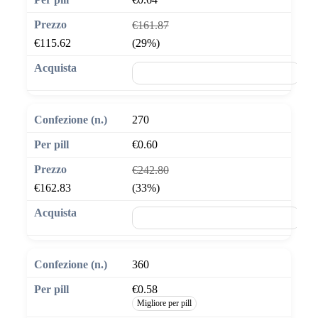
€161.87
€115.62
(29%)
🛒 Aggiungi al carrello
270
€0.60
€242.80
€162.83
(33%)
🛒 Aggiungi al carrello
360
€0.58
Migliore per pill