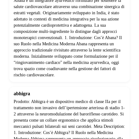
Abana è un integratore ayurvedico formulato per sostenere la
salute cardiovascolare attraverso una combinazione sinergica di
estratti vegetali. Originariamente sviluppato in India, è stato
adottato in contesti di medicina integrativa per la sua azione
potenzialmente cardioprotettiva e adattogena. La sua
composizione multi-ingrediente lo distingue dagli approcci
monoterapici convenzionali. 1. Introduzione: Cos’è Abana? Il
suo Ruolo nella Medicina Moderna Abana rappresenta un
approccio tradizionale rivisitato attraverso la lente scientifica
moderna. Inizialmente sviluppato come formulazione per il
“ringiovanimento cardiaco” nella medicina ayurvedica, oggi
trova spazio come coadiuvante nella gestione dei fattori di
rischio cardiovascolare.
abhigra
Prodotto: Abhigra è un dispositivo medico di classe IIa per il
trattamento non invasivo dell’ipertensione arteriosa di stadio 1-
2 attraverso la neuromodulazione del baroriflesso carotideo. Si
presenta come un collare ergonomico che applica stimoli
meccanici pulsati bilaterali sui seni carotidei. Meta Description:
1. Introduzione: Cos’è Abhigra? Il Ruolo nella Medicina
Moderna Abhigra rappresenta un approccio rivoluzionario alla