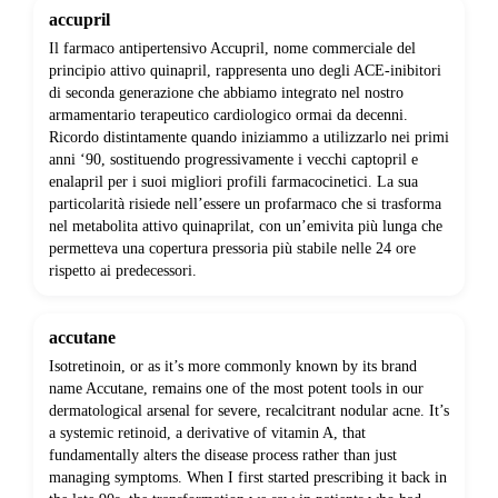
accupril
Il farmaco antipertensivo Accupril, nome commerciale del
principio attivo quinapril, rappresenta uno degli ACE-inibitori
di seconda generazione che abbiamo integrato nel nostro
armamentario terapeutico cardiologico ormai da decenni.
Ricordo distintamente quando iniziammo a utilizzarlo nei primi
anni ‘90, sostituendo progressivamente i vecchi captopril e
enalapril per i suoi migliori profili farmacocinetici. La sua
particolarità risiede nell’essere un profarmaco che si trasforma
nel metabolita attivo quinaprilat, con un’emivita più lunga che
permetteva una copertura pressoria più stabile nelle 24 ore
rispetto ai predecessori.
accutane
Isotretinoin, or as it’s more commonly known by its brand
name Accutane, remains one of the most potent tools in our
dermatological arsenal for severe, recalcitrant nodular acne. It’s
a systemic retinoid, a derivative of vitamin A, that
fundamentally alters the disease process rather than just
managing symptoms. When I first started prescribing it back in