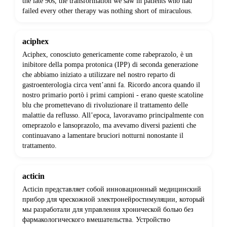
the late 90s, the transformation we saw in patients who had
failed every other therapy was nothing short of miraculous.
aciphex
Aciphex, conosciuto genericamente come rabeprazolo, è un
inibitore della pompa protonica (IPP) di seconda generazione
che abbiamo iniziato a utilizzare nel nostro reparto di
gastroenterologia circa vent’anni fa. Ricordo ancora quando il
nostro primario portò i primi campioni - erano queste scatoline
blu che promettevano di rivoluzionare il trattamento delle
malattie da reflusso. All’epoca, lavoravamo principalmente con
omeprazolo e lansoprazolo, ma avevamo diversi pazienti che
continuavano a lamentare bruciori notturni nonostante il
trattamento.
acticin
Acticin представляет собой инновационный медицинский
прибор для чрескожной электронейростимуляции, который
мы разработали для управления хронической болью без
фармакологического вмешательства. Устройство