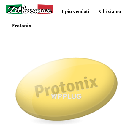
Zithromax
I più venduti
Chi siamo
Protonix