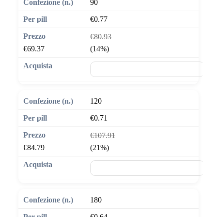
90
€0.77
€80.93
€69.37
(14%)
🛒 Aggiungi al carrello
120
€0.71
€107.91
€84.79
(21%)
🛒 Aggiungi al carrello
180
€0.64