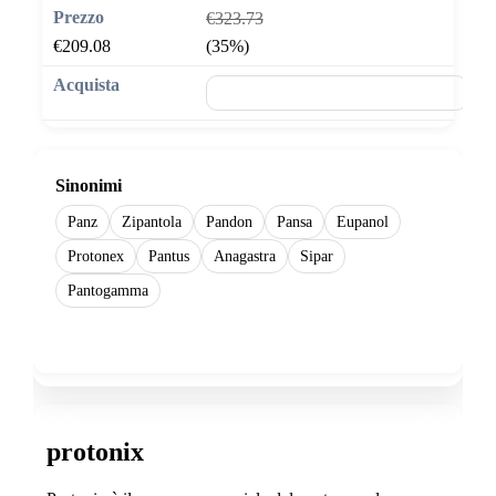
€323.73
€209.08
(35%)
🛒 Aggiungi al carrello
Sinonimi
Panz
Zipantola
Pandon
Pansa
Eupanol
Protonex
Pantus
Anagastra
Sipar
Pantogamma
Show more
protonix