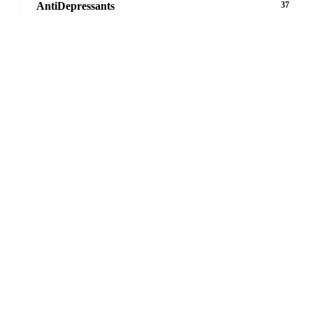
AntiDepressants
37
AntiFungals
8
AntiParasitics
11
AntiPsychotic
14
AntiVirals
27
Anxiety
16
Arthritis
29
Asthma
30
Birth Control
5
Blood Pressure
63
Cancer
20
16