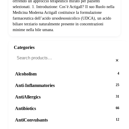
offrendo un approccio terapeutico mirato per pazienti
selezionati. 1. Introduzione: Cos’è Actigall? Il suo Ruolo nella
Medicina Moderna Actigall costituisce la formulazione
farmaceutica dell’acido ursodesossicolico (UDCA), un acido
biliare terziario naturalmente presente in concentrazioni
minime nella bile umana.
Categories
×
Alcoholism
4
Anti-Inflammatories
25
AntiAllergics
31
Antibiotics
66
AntiConvulsants
12