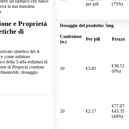
vedere un farmaco che nasce
per pill
(75%)
rova la sua massima
a.
ione e Proprietà
Dosaggio del prodotto:
5mg
tiche di
Confezione
Per pill
Prezzo
(n.)
erivato sintetico del 4-
ce come inibitore
co della 5-alfa-reduttasi di
€38.53
ione di Propecia contiene
10
€3.85
(0%)
finasteride, dosaggio
€77.07
20
€2.17
€43.35
(44%)