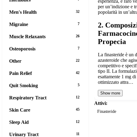
esperienza, è raro 
per un’indizione e t
Men's Health
32
popolarità in un’altr
2. Composiz
Migraine
7
Farmacocine
Muscle Relaxants
26
Propecia
Osteoporosis
7
La finasteride è un d
azasteroide che agis
Other
22
competitivo e specifi
tipo II. La formulaz
Pain Relief
42
esattamente 1 mg di 
ottimizzato attra…
Quit Smoking
5
Show more
Respiratory Tract
12
Attivi:
Skin Care
45
Finasteride
Sleep Aid
12
Urinary Tract
11