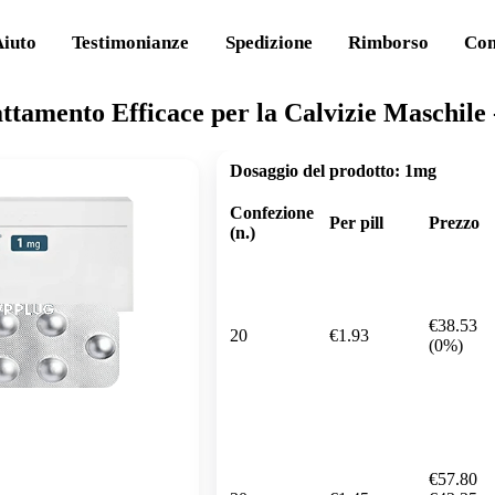
Aiuto
Testimonianze
Spedizione
Rimborso
Con
ttamento Efficace per la Calvizie Maschile
Dosaggio del prodotto:
1mg
Confezione
Per pill
Prezzo
(n.)
€38.53
20
€1.93
(0%)
€57.80