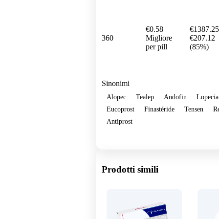
€0.58
€1387.25
360
Migliore
€207.12
per pill
(85%)
Sinonimi
Alopec
Tealep
Andofin
Lopecia
Eucoprost
Finastéride
Tensen
R
Antiprost
Show more
Prodotti simili