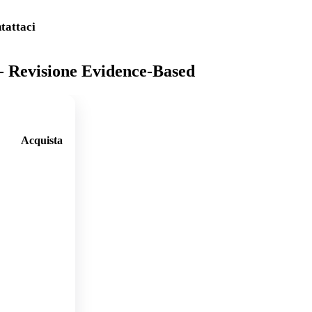
tattaci
 - Revisione Evidence-Based
Acquista
🛒
Aggi
ungi
al
carre
llo
🛒
Aggi
ungi