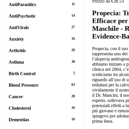
Prezzo da €38.53
AntiParasitics
11
Propecia: T
AntiPsychotic
14
Efficace per
Maschile - R
AntiVirals
27
Evidence-B
Anxiety
16
Propecia, con il suo 
Arthritis
29
rappresenta uno dei t
l’alopecia androgen
Asthma
30
abbiamo iniziato a p
clinica nel 2004, c’
Birth Control
5
scetticismo tra alcun
riguardo all’uso di u
reduttasi per la cal
Blood Pressure
63
vividamente il nost
il Dr. Mancini, il n
Cancer
20
esperto, sollevava p
potenziali effetti a 
Cholesterol
16
più giovane e entusi
spingevo per adottar
Dementias
16
prima linea.