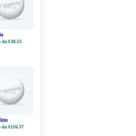
ia
 da €38.53
lpin
 da €116.57