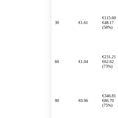
€115.60
30
€1.61
€48.17
(58%)
€231.21
60
€1.04
€62.62
(73%)
€346.81
90
€0.96
€86.70
(75%)