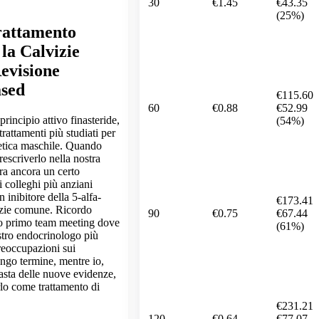
30
€1.45
€43.35
(25%)
rattamento
 la Calvizie
evisione
ased
€115.60
60
€0.88
€52.99
principio attivo finasteride,
(54%)
rattamenti più studiati per
etica maschile. Quando
rescriverlo nella nostra
era ancora un certo
i colleghi più anziani
n inibitore della 5-alfa-
€173.41
vizie comune. Ricordo
90
€0.75
€67.44
ro primo team meeting dove
(61%)
ostro endocrinologo più
reoccupazioni sui
lungo termine, mentre io,
asta delle nuove evidenze,
lo come trattamento di
€231.21
120
€0.64
€77.07