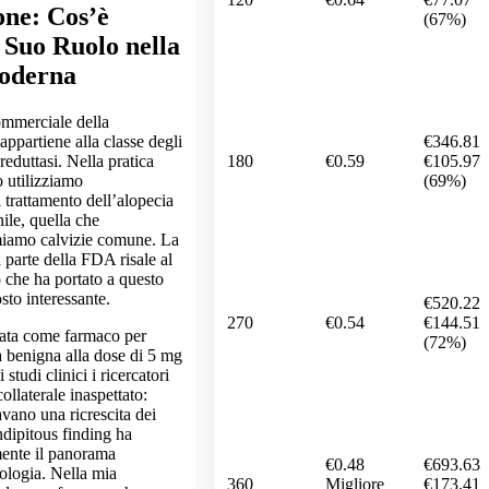
one: Cos’è
(67%)
 Suo Ruolo nella
oderna
ommerciale della
€346.81
appartiene alla classe degli
180
€0.59
€105.97
-reduttasi. Nella pratica
(69%)
o utilizziamo
l trattamento dell’alopecia
ile, quella che
iamo calvizie comune. La
parte della FDA risale al
 che ha portato a questo
osto interessante.
€520.22
270
€0.54
€144.51
pata come farmaco per
(72%)
ca benigna alla dose di 5 mg
 studi clinici i ricercatori
ollaterale inaspettato:
avano una ricrescita dei
ndipitous finding ha
ente il panorama
€0.48
€693.63
cologia. Nella mia
360
Migliore
€173.41