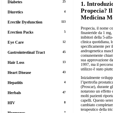
Diabetes
25
1. Introduzi
Propecia? Il
Diuretics
4
Medicina M
Erectile Dysfunction
113
Propecia, il nome c
Erection Packs
5
finasteride da 1 mg, 
inibitori della 5-alfa
clinica quotidiana, l
Eye Care
12
specificamente per i
androgenetica masch
Gastrointestinal Tract
45
comunemente chiam
sua approvazione da 
Hair Loss
13
1997, ma il percorso
utilizzo è stato piutt
Heart Disease
43
Inizialmente svilup
l’ipertrofia prostati
Hepatitis
4
(Proscar), durante gli
notarono un effetto c
Herbals
47
molti pazienti riport
capelli. Questo sere
HIV
8
cambiato completam
terapeutico della tri
Hormones
7