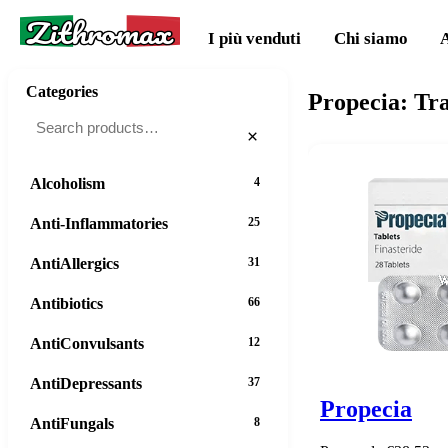
Zithromax
I più venduti
Chi siamo
Categories
Propecia: Tra
×
Alcoholism
4
Anti-Inflammatories
25
AntiAllergics
31
Antibiotics
66
AntiConvulsants
12
AntiDepressants
37
Propecia
AntiFungals
8