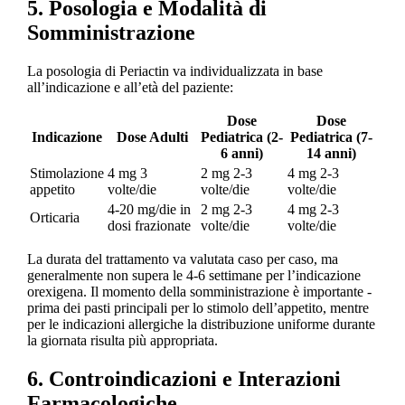
5. Posologia e Modalità di
Somministrazione
La posologia di Periactin va individualizzata in base
all’indicazione e all’età del paziente:
Dose
Dose
Indicazione
Dose Adulti
Pediatrica (2-
Pediatrica (7-
6 anni)
14 anni)
Stimolazione
4 mg 3
2 mg 2-3
4 mg 2-3
appetito
volte/die
volte/die
volte/die
4-20 mg/die in
2 mg 2-3
4 mg 2-3
Orticaria
dosi frazionate
volte/die
volte/die
La durata del trattamento va valutata caso per caso, ma
generalmente non supera le 4-6 settimane per l’indicazione
orexigena. Il momento della somministrazione è importante -
prima dei pasti principali per lo stimolo dell’appetito, mentre
per le indicazioni allergiche la distribuzione uniforme durante
la giornata risulta più appropriata.
6. Controindicazioni e Interazioni
Farmacologiche