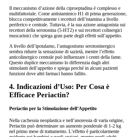
Il meccanismo d’azione della ciproeptadina è complesso e
multifattoriale. Come antistaminico H1 di prima generazione,
blocca competitivamente i recettori dell’istamina a livello
periferico e centrale. Tuttavia, è la sua azione antagonista sui
recettori della serotonina (5-HT2) e sui recettori colinergici
muscarinici che spiega gran parte degli effetti sull’appetito.
A livello dell’ipotalamo, l’antagonismo serotoninergico
sembra ridurre la sensazione di sazietà, mentre l’effetto
anticolinergico centrale può influenzare i centri della fame.
Questo duplice meccanismo lo differenzia dagli altri
stimolanti dell’appetito e spiega perché in alcuni pazienti
funzioni dove altri farmaci hanno fallito.
4. Indicazioni d’Uso: Per Cosa è
Efficace Periactin?
Periactin per la Stimolazione dell’Appetito
Nella cachessia neoplastica e nell’anoressia di varia origine,
Periactin può determinare un aumento ponderale di 1-2 kg
nel primo mese di trattamento. L’effetto è particolarmente
evidente nei bambini e negli anziani, mentre negli adulti