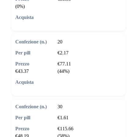
(0%)
🛒 Aggiungi al carrello
20
€2.17
€77.11
€43.37
(44%)
🛒 Aggiungi al carrello
30
€1.61
€115.66
€48.19
(58%)