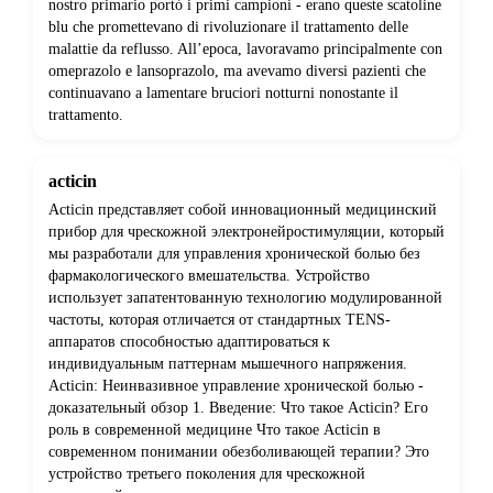
nostro primario portò i primi campioni - erano queste scatoline
blu che promettevano di rivoluzionare il trattamento delle
malattie da reflusso. All’epoca, lavoravamo principalmente con
omeprazolo e lansoprazolo, ma avevamo diversi pazienti che
continuavano a lamentare bruciori notturni nonostante il
trattamento.
acticin
Acticin представляет собой инновационный медицинский
прибор для чрескожной электронейростимуляции, который
мы разработали для управления хронической болью без
фармакологического вмешательства. Устройство
использует запатентованную технологию модулированной
частоты, которая отличается от стандартных TENS-
аппаратов способностью адаптироваться к
индивидуальным паттернам мышечного напряжения.
Acticin: Неинвазивное управление хронической болью -
доказательный обзор 1. Введение: Что такое Acticin? Его
роль в современной медицине Что такое Acticin в
современном понимании обезболивающей терапии? Это
устройство третьего поколения для чрескожной