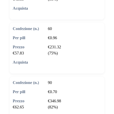
🛒 Aggiungi al carrello
60
€0.96
€231.32
€57.83
(75%)
🛒 Aggiungi al carrello
90
€0.70
€346.98
€62.65
(82%)