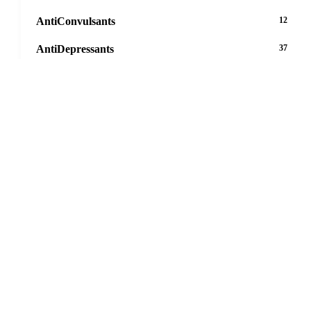
AntiConvulsants
12
AntiDepressants
37
AntiFungals
8
AntiParasitics
11
AntiPsychotic
14
AntiVirals
27
Anxiety
16
Arthritis
29
Asthma
30
Birth Control
5
Blood Pressure
63