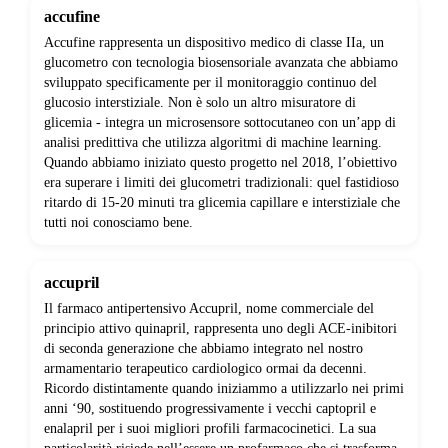
accufine
Accufine rappresenta un dispositivo medico di classe IIa, un
glucometro con tecnologia biosensoriale avanzata che abbiamo
sviluppato specificamente per il monitoraggio continuo del
glucosio interstiziale. Non è solo un altro misuratore di
glicemia - integra un microsensore sottocutaneo con un’app di
analisi predittiva che utilizza algoritmi di machine learning.
Quando abbiamo iniziato questo progetto nel 2018, l’obiettivo
era superare i limiti dei glucometri tradizionali: quel fastidioso
ritardo di 15-20 minuti tra glicemia capillare e interstiziale che
tutti noi conosciamo bene.
accupril
Il farmaco antipertensivo Accupril, nome commerciale del
principio attivo quinapril, rappresenta uno degli ACE-inibitori
di seconda generazione che abbiamo integrato nel nostro
armamentario terapeutico cardiologico ormai da decenni.
Ricordo distintamente quando iniziammo a utilizzarlo nei primi
anni ‘90, sostituendo progressivamente i vecchi captopril e
enalapril per i suoi migliori profili farmacocinetici. La sua