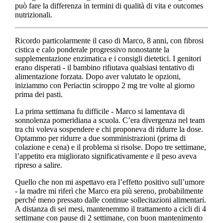
può fare la differenza in termini di qualità di vita e outcomes
nutrizionali.
Ricordo particolarmente il caso di Marco, 8 anni, con fibrosi
cistica e calo ponderale progressivo nonostante la
supplementazione enzimatica e i consigli dietetici. I genitori
erano disperati - il bambino rifiutava qualsiasi tentativo di
alimentazione forzata. Dopo aver valutato le opzioni,
iniziammo con Periactin sciroppo 2 mg tre volte al giorno
prima dei pasti.
La prima settimana fu difficile - Marco si lamentava di
sonnolenza pomeridiana a scuola. C’era divergenza nel team
tra chi voleva sospendere e chi proponeva di ridurre la dose.
Optammo per ridurre a due somministrazioni (prima di
colazione e cena) e il problema si risolse. Dopo tre settimane,
l’appetito era migliorato significativamente e il peso aveva
ripreso a salire.
Quello che non mi aspettavo era l’effetto positivo sull’umore
- la madre mi riferì che Marco era più sereno, probabilmente
perché meno pressato dalle continue sollecitazioni alimentari.
A distanza di sei mesi, mantenemmo il trattamento a cicli di 4
settimane con pause di 2 settimane, con buon mantenimento