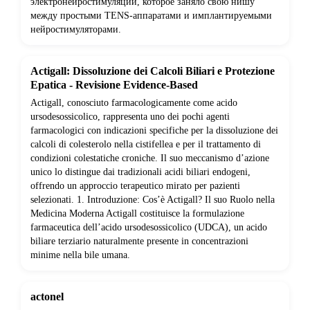
электронейростимуляции, которое заняло свою нишу
между простыми TENS-аппаратами и имплантируемыми
нейростимуляторами.
Actigall: Dissoluzione dei Calcoli Biliari e Protezione
Epatica - Revisione Evidence-Based
Actigall, conosciuto farmacologicamente come acido
ursodesossicolico, rappresenta uno dei pochi agenti
farmacologici con indicazioni specifiche per la dissoluzione dei
calcoli di colesterolo nella cistifellea e per il trattamento di
condizioni colestatiche croniche. Il suo meccanismo d’azione
unico lo distingue dai tradizionali acidi biliari endogeni,
offrendo un approccio terapeutico mirato per pazienti
selezionati. 1. Introduzione: Cos’è Actigall? Il suo Ruolo nella
Medicina Moderna Actigall costituisce la formulazione
farmaceutica dell’acido ursodesossicolico (UDCA), un acido
biliare terziario naturalmente presente in concentrazioni
minime nella bile umana.
actonel