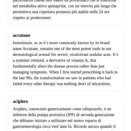
particolarità risiede nell’essere un profarmaco che si trasforma
nel metabolita attivo quinaprilat, con un’emivita più lunga che
permetteva una copertura pressoria più stabile nelle 24 ore
rispetto ai predecessori.
accutane
Isotretinoin, or as it’s more commonly known by its brand
name Accutane, remains one of the most potent tools in our
dermatological arsenal for severe, recalcitrant nodular acne. It’s
a systemic retinoid, a derivative of vitamin A, that
fundamentally alters the disease process rather than just
managing symptoms. When I first started prescribing it back in
the late 90s, the transformation we saw in patients who had
failed every other therapy was nothing short of miraculous.
aciphex
Aciphex, conosciuto genericamente come rabeprazolo, è un
inibitore della pompa protonica (IPP) di seconda generazione
che abbiamo iniziato a utilizzare nel nostro reparto di
gastroenterologia circa vent’anni fa. Ricordo ancora quando il