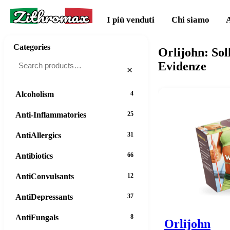
Zithromax
I più venduti
Chi siamo
Categories
Orlijohn: Sol
Evidenze
×
Alcoholism
4
Anti-Inflammatories
25
AntiAllergics
31
Antibiotics
66
AntiConvulsants
12
AntiDepressants
37
AntiFungals
8
Orlijohn