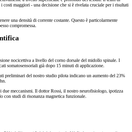
osti maggiori - una decisione che si è rivelata cruciale per i risultati
nere una densità di corrente costante. Questo è particolarmente
 spesso compromessa.
ntifica
ione nocicettiva a livello del corno dorsale del midollo spinale. I
ati somatosensoriali già dopo 15 minuti di applicazione.
ati preliminari del nostro studio pilota indicano un aumento del 23%
ohn.
ue meccanismi. Il dottor Rossi, il nostro neurofisiologo, ipotizza
ando con studi di risonanza magnetica funzionale.