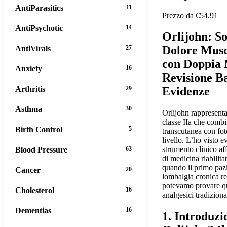
AntiParasitics
11
Prezzo da €54.91
AntiPsychotic
14
Orlijohn: So
Dolore Musc
AntiVirals
27
con Doppia 
Anxiety
16
Revisione Ba
Arthritis
29
Evidenze
Asthma
30
Orlijohn rappresenta
classe IIa che combi
Birth Control
5
transcutanea con fo
livello. L’ho visto e
strumento clinico aff
Blood Pressure
63
di medicina riabilit
quando il primo paz
Cancer
20
lombalgia cronica ref
potevamo provare qu
Cholesterol
16
analgesici tradiziona
Dementias
16
1. Introduzi