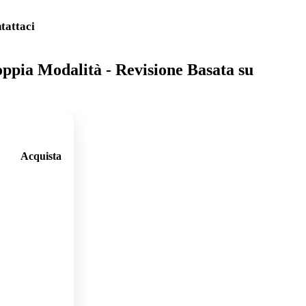
tattaci
oppia Modalità - Revisione Basata su
Acquista
🛒
Aggi
ungi
al
carre
llo
🛒