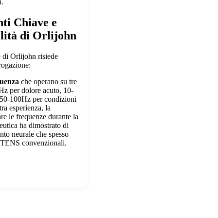
i.
ti Chiave e
lità di Orlijohn
di Orlijohn risiede
erogazione:
quenza
che operano su tre
Hz per dolore acuto, 10-
 50-100Hz per condizioni
tra esperienza, la
are le frequenze durante la
peutica ha dimostrato di
ento neurale che spesso
ei TENS convenzionali.