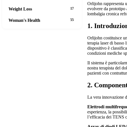
Orlijohn rappresenta u
evolvere da prototipo 
Weight Loss
17
lombalgia cronica refr
Woman's Health
55
1. Introduzio
Orlijohn costituisce u
terapia laser di basso
dispositivo è classifi
condizioni mediche sp
Il sistema è particola
nostra terapista del d
pazienti con contrattur
2. Componenti
La vera innovazione di
Elettrodi multifrequ
esperienza, la possibi
l’efficacia dei TENS 
Array di diodi LED