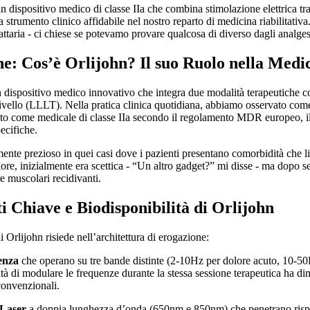
n dispositivo medico di classe IIa che combina stimolazione elettrica t
a strumento clinico affidabile nel nostro reparto di medicina riabilitat
attaria - ci chiese se potevamo provare qualcosa di diverso dagli analgesi
ne: Cos’è Orlijohn? Il suo Ruolo nella Med
n dispositivo medico innovativo che integra due modalità terapeutiche c
 livello (LLLT). Nella pratica clinica quotidiana, abbiamo osservato come
cato come medicale di classe IIa secondo il regolamento MDR europeo, il 
ecifiche.
rmente prezioso in quei casi dove i pazienti presentano comorbidità che l
olore, inizialmente era scettica - “Un altro gadget?” mi disse - ma dopo s
e muscolari recidivanti.
 Chiave e Biodisponibilità di Orlijohn
 Orlijohn risiede nell’architettura di erogazione:
enza
che operano su tre bande distinte (2-10Hz per dolore acuto, 10-50
lità di modulare le frequenze durante la stessa sessione terapeutica ha d
convenzionali.
/Laser
a doppia lunghezza d’onda (650nm e 850nm) che penetrano rispetti