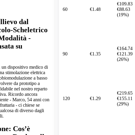
€109.83
60
€1.48
€88.63
(19%)
llievo dal
olo-Scheletrico
Modalità -
sata su
€164.74
90
€1.35
€121.39
(26%)
 un dispositivo medico di
na stimolazione elettrica
tobiomodulazione a basso
volvere da prototipo a
idabile nel nostro reparto
€219.65
ativa. Ricordo ancora
120
€1.29
€155.11
iente - Marco, 54 anni con
(29%)
rattaria - ci chiese se
alcosa di diverso dagli
li.
one: Cos’è