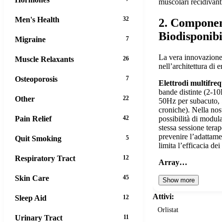
muscolari recidivant
Men's Health
32
2. Componen
Biodisponibi
Migraine
7
La vera innovazione 
Muscle Relaxants
26
nell’architettura di 
Osteoporosis
7
Elettrodi multifre
bande distinte (2-10
Other
22
50Hz per subacuto,
croniche). Nella nos
Pain Relief
42
possibilità di modul
stessa sessione tera
prevenire l’adattam
Quit Smoking
5
limita l’efficacia d
Respiratory Tract
12
Array…
Skin Care
45
Show more
Attivi:
Sleep Aid
12
Orlistat
Urinary Tract
11