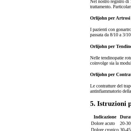
Nel nostro registro di
trattamento. Particolar
Orlijohn per Artrosi
I pazienti con gonartro
passata da 8/10 a 3/10
Orlijohn per Tendin
Nelle tendinopatie rot
coinvolge sia la modul
Orlijohn per Contra
Le contratture del tr
antinfiammatorio della
5. Istruzioni
Indicazione
Durat
Dolore acuto
20-30
Dolore cronico
30-45