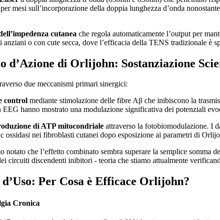
 per mesi sull’incorporazione della doppia lunghezza d’onda nonostante i c
 dell’impedenza cutanea
che regola automaticamente l’output per mante
i anziani o con cute secca, dove l’efficacia della TENS tradizionale è
 d’Azione di Orlijohn: Sostanziazione Scie
ttraverso due meccanismi primari sinergici:
 control
mediante stimolazione delle fibre Aβ che inibiscono la trasmiss
n EEG hanno mostrato una modulazione significativa dei potenziali evoc
produzione di ATP mitocondriale
attraverso la fotobiomodulazione. I d
 c ossidasi nei fibroblasti cutanei dopo esposizione ai parametri di Orlij
 notato che l’effetto combinato sembra superare la semplice somma dei d
dei circuiti discendenti inibitori - teoria che stiamo attualmente verific
i d’Uso: Per Cosa è Efficace Orlijohn?
gia Cronica