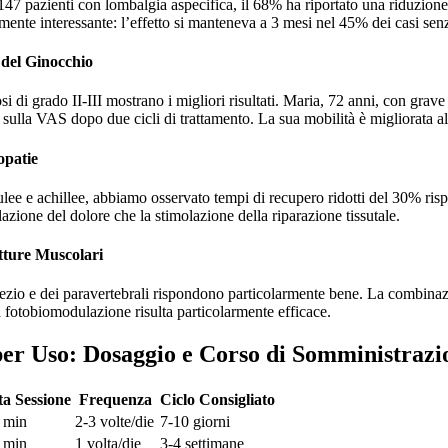
 147 pazienti con lombalgia aspecifica, il 68% ha riportato una riduzion
mente interessante: l’effetto si manteneva a 3 mesi nel 45% dei casi senza
 del Ginocchio
si di grado II-III mostrano i migliori risultati. Maria, 72 anni, con grave
 sulla VAS dopo due cicli di trattamento. La sua mobilità è migliorata al
opatie
ulee e achillee, abbiamo osservato tempi di recupero ridotti del 30% ris
azione del dolore che la stimolazione della riparazione tissutale.
tture Muscolari
apezio e dei paravertebrali rispondono particolarmente bene. La combina
 fotobiomodulazione risulta particolarmente efficace.
 per Uso: Dosaggio e Corso di Somministrazi
a Sessione
Frequenza
Ciclo Consigliato
 min
2-3 volte/die
7-10 giorni
 min
1 volta/die
3-4 settimane