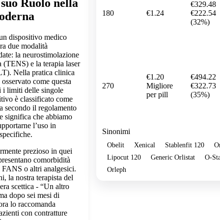
 suo Ruolo nella
€329.48
180
€1.24
€222.54
oderna
(32%)
 un dispositivo medico
gra due modalità
date: la neurostimolazione
a (TENS) e la terapia laser
T). Nella pratica clinica
€1.20
€494.22
 osservato come questa
270
Migliore
€322.73
i limiti delle singole
per pill
(35%)
itivo è classificato come
Ia secondo il regolamento
 significa che abbiamo
supportarne l’uso in
Sinonimi
specifiche.
Obelit
Xenical
Stablenfit 120
Or
larmente prezioso in quei
Lipocut 120
Generic Orlistat
O-Sta
 presentano comorbidità
i FANS o altri analgesici.
Orleph
, la nostra terapista del
era scettica - “Un altro
ma dopo sei mesi di
, ora lo raccomanda
azienti con contratture