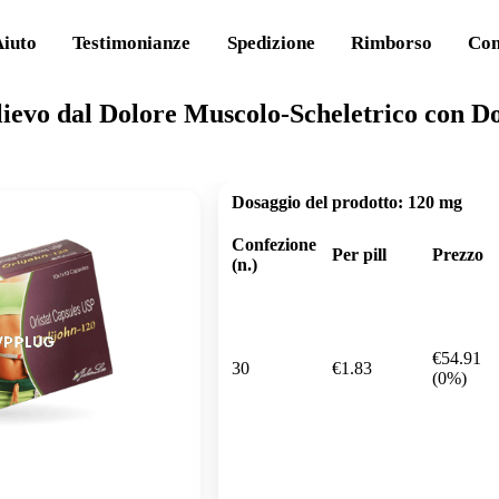
Aiuto
Testimonianze
Spedizione
Rimborso
Con
lievo dal Dolore Muscolo-Scheletrico con D
Dosaggio del prodotto:
120 mg
Confezione
Per pill
Prezzo
(n.)
€54.91
30
€1.83
(0%)