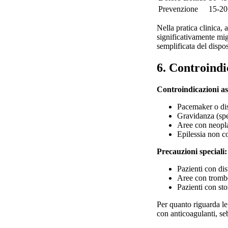
Prevenzione
15-20
Nella pratica clinica, 
significativamente mig
semplificata del dispos
6. Controindi
Controindicazioni as
Pacemaker o dis
Gravidanza (spe
Aree con neopla
Epilessia non co
Precauzioni speciali:
Pazienti con dis
Aree con trombo
Pazienti con stor
Per quanto riguarda le
con anticoagulanti, s