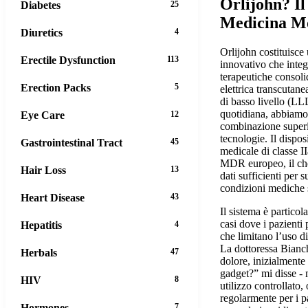
Orlijohn? Il
Diabetes
25
Medicina M
Diuretics
4
Orlijohn costituisce
Erectile Dysfunction
113
innovativo che inte
terapeutiche consoli
Erection Packs
5
elettrica transcutane
di basso livello (LLL
quotidiana, abbiamo
Eye Care
12
combinazione superi 
tecnologie. Il dispos
Gastrointestinal Tract
45
medicale di classe I
MDR europeo, il che
Hair Loss
13
dati sufficienti per 
condizioni mediche 
Heart Disease
43
Il sistema è partico
casi dove i pazienti
Hepatitis
4
che limitano l’uso d
La dottoressa Bianchi
Herbals
47
dolore, inizialmente 
gadget?” mi disse - 
HIV
8
utilizzo controllato
regolarmente per i p
Hormones
7