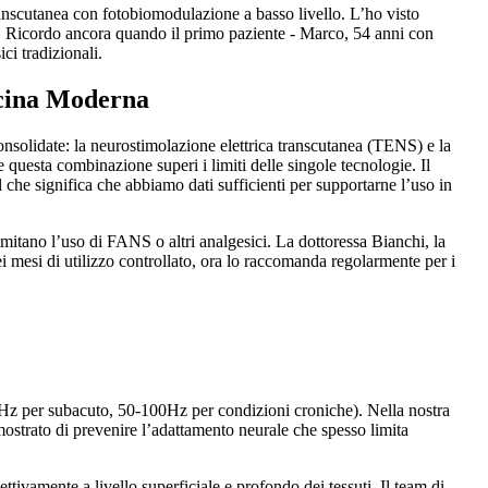
ranscutanea con fotobiomodulazione a basso livello. L’ho visto
iva. Ricordo ancora quando il primo paziente - Marco, 54 anni con
ci tradizionali.
icina Moderna
onsolidate: la neurostimolazione elettrica transcutanea (TENS) e la
 questa combinazione superi i limiti delle singole tecnologie. Il
che significa che abbiamo dati sufficienti per supportarne l’uso in
imitano l’uso di FANS o altri analgesici. La dottoressa Bianchi, la
ei mesi di utilizzo controllato, ora lo raccomanda regolarmente per i
Hz per subacuto, 50-100Hz per condizioni croniche). Nella nostra
imostrato di prevenire l’adattamento neurale che spesso limita
vamente a livello superficiale e profondo dei tessuti. Il team di