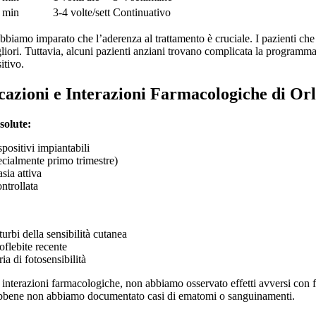
 min
3-4 volte/sett
Continuativo
abbiamo imparato che l’aderenza al trattamento è cruciale. I pazienti che 
liori. Tuttavia, alcuni pazienti anziani trovano complicata la programm
itivo.
cazioni e Interazioni Farmacologiche di Or
solute:
positivi impiantabili
cialmente primo trimestre)
sia attiva
ntrollata
turbi della sensibilità cutanea
flebite recente
ia di fotosensibilità
 interazioni farmacologiche, non abbiamo osservato effetti avversi con 
ebbene non abbiamo documentato casi di ematomi o sanguinamenti.