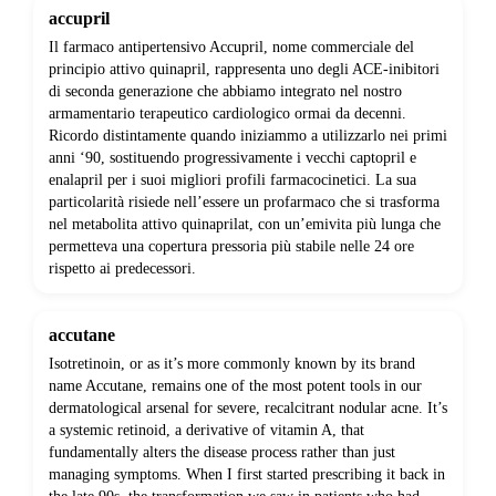
accupril
Il farmaco antipertensivo Accupril, nome commerciale del
principio attivo quinapril, rappresenta uno degli ACE-inibitori
di seconda generazione che abbiamo integrato nel nostro
armamentario terapeutico cardiologico ormai da decenni.
Ricordo distintamente quando iniziammo a utilizzarlo nei primi
anni ‘90, sostituendo progressivamente i vecchi captopril e
enalapril per i suoi migliori profili farmacocinetici. La sua
particolarità risiede nell’essere un profarmaco che si trasforma
nel metabolita attivo quinaprilat, con un’emivita più lunga che
permetteva una copertura pressoria più stabile nelle 24 ore
rispetto ai predecessori.
accutane
Isotretinoin, or as it’s more commonly known by its brand
name Accutane, remains one of the most potent tools in our
dermatological arsenal for severe, recalcitrant nodular acne. It’s
a systemic retinoid, a derivative of vitamin A, that
fundamentally alters the disease process rather than just
managing symptoms. When I first started prescribing it back in