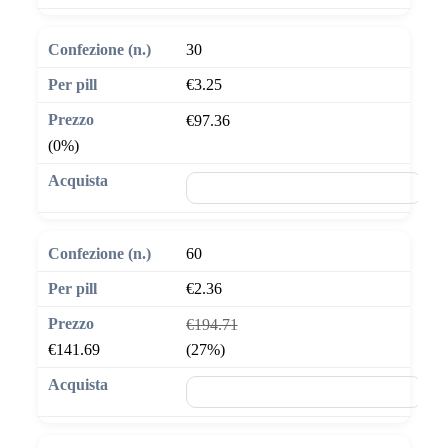
30
€3.25
€97.36
(0%)
🛒 Aggiungi al carrello
60
€2.36
€194.71
€141.69
(27%)
🛒 Aggiungi al carrello