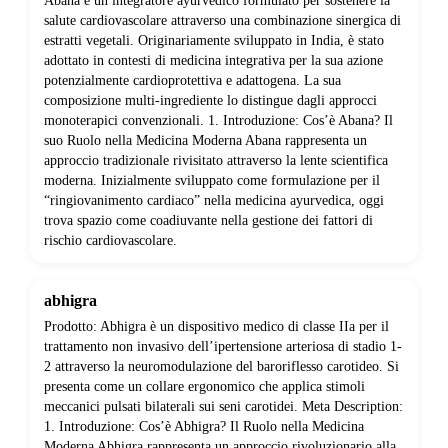
Abana è un integratore ayurvedico formulato per sostenere la
salute cardiovascolare attraverso una combinazione sinergica di
estratti vegetali. Originariamente sviluppato in India, è stato
adottato in contesti di medicina integrativa per la sua azione
potenzialmente cardioprotettiva e adattogena. La sua
composizione multi-ingrediente lo distingue dagli approcci
monoterapici convenzionali. 1. Introduzione: Cos’è Abana? Il
suo Ruolo nella Medicina Moderna Abana rappresenta un
approccio tradizionale rivisitato attraverso la lente scientifica
moderna. Inizialmente sviluppato come formulazione per il
“ringiovanimento cardiaco” nella medicina ayurvedica, oggi
trova spazio come coadiuvante nella gestione dei fattori di
rischio cardiovascolare.
abhigra
Prodotto: Abhigra è un dispositivo medico di classe IIa per il
trattamento non invasivo dell’ipertensione arteriosa di stadio 1-
2 attraverso la neuromodulazione del baroriflesso carotideo. Si
presenta come un collare ergonomico che applica stimoli
meccanici pulsati bilaterali sui seni carotidei. Meta Description:
1. Introduzione: Cos’è Abhigra? Il Ruolo nella Medicina
Moderna Abhigra rappresenta un approccio rivoluzionario alla