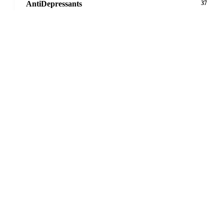
AntiDepressants
37
AntiFungals
8
AntiParasitics
11
AntiPsychotic
14
AntiVirals
27
Anxiety
16
Arthritis
29
Asthma
30
Birth Control
5
Blood Pressure
63
Cancer
20
Cholesterol
16