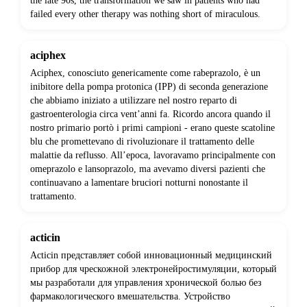
the late 90s, the transformation we saw in patients who had
failed every other therapy was nothing short of miraculous.
aciphex
Aciphex, conosciuto genericamente come rabeprazolo, è un
inibitore della pompa protonica (IPP) di seconda generazione
che abbiamo iniziato a utilizzare nel nostro reparto di
gastroenterologia circa vent’anni fa. Ricordo ancora quando il
nostro primario portò i primi campioni - erano queste scatoline
blu che promettevano di rivoluzionare il trattamento delle
malattie da reflusso. All’epoca, lavoravamo principalmente con
omeprazolo e lansoprazolo, ma avevamo diversi pazienti che
continuavano a lamentare bruciori notturni nonostante il
trattamento.
acticin
Acticin представляет собой инновационный медицинский
прибор для чрескожной электронейростимуляции, который
мы разработали для управления хронической болью без
фармакологического вмешательства. Устройство