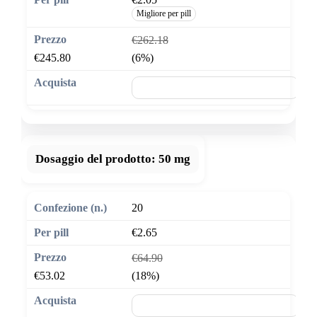
Migliore per pill
€262.18
€245.80
(6%)
🛒 Aggiungi al carrello
Dosaggio del prodotto:
50 mg
20
€2.65
€64.90
€53.02
(18%)
🛒 Aggiungi al carrello