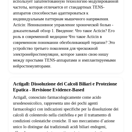
использует запатентованную технологию модулированной
частоты, которая отличается от стандартных TENS-
аппаратов способностью адаптироваться к
индивидуальным паттернам мышечного напряжения.
Acticin: Неинвазивное управление хронической болью -
доказательный обзор 1. Введение: Что такое Acticin? Его
роль в современной медицине Что такое Acticin в
современном понимании обезболивающей терапии? Это
устройство третьего поколения для чрескожной
электронейростимуляции, которое заняло свою нишу
между простыми TENS-аппаратами и имплантируемыми
нейростимуляторами.
Actigall: Dissoluzione dei Calcoli Biliari e Protezione
Epatica - Revisione Evidence-Based
Actigall, conosciuto farmacologicamente come acido
ursodesossicolico, rappresenta uno dei pochi agenti
farmacologici con indicazioni specifiche per la dissoluzione dei
calcoli di colesterolo nella cistifellea e per il trattamento di
condizioni colestatiche croniche. Il suo meccanismo d’azione
unico lo distingue dai tradizionali acidi biliari endogeni,