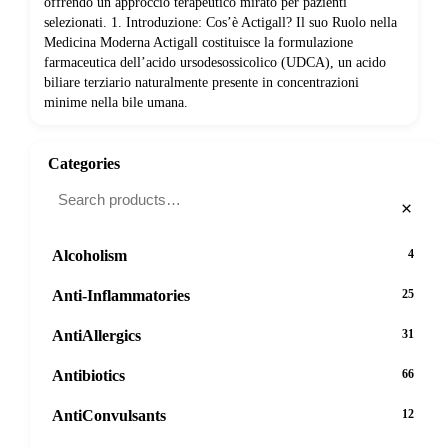
offrendo un approccio terapeutico mirato per pazienti
selezionati. 1. Introduzione: Cos’è Actigall? Il suo Ruolo nella
Medicina Moderna Actigall costituisce la formulazione
farmaceutica dell’acido ursodesossicolico (UDCA), un acido
biliare terziario naturalmente presente in concentrazioni
minime nella bile umana.
Categories
×
Alcoholism
4
Anti-Inflammatories
25
AntiAllergics
31
Antibiotics
66
AntiConvulsants
12