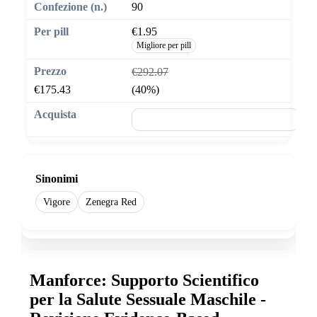
90
€1.95
Migliore per pill
€292.07
€175.43
(40%)
🛒 Aggiungi al carrello
Sinonimi
Vigore
Zenegra Red
Manforce: Supporto Scientifico
per la Salute Sessuale Maschile -