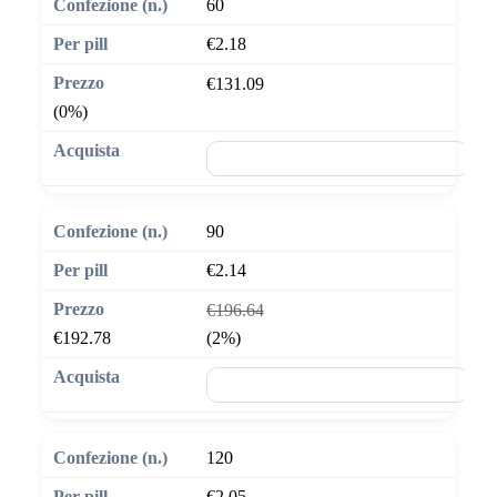
60
€2.18
€131.09
(0%)
🛒 Aggiungi al carrello
90
€2.14
€196.64
€192.78
(2%)
🛒 Aggiungi al carrello
120
€2.05