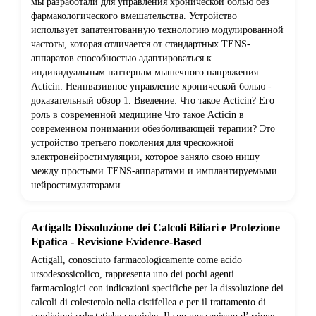
мы разработали для управления хронической болью без
фармакологического вмешательства. Устройство
использует запатентованную технологию модулированной
частоты, которая отличается от стандартных TENS-
аппаратов способностью адаптироваться к
индивидуальным паттернам мышечного напряжения.
Acticin: Неинвазивное управление хронической болью -
доказательный обзор 1. Введение: Что такое Acticin? Его
роль в современной медицине Что такое Acticin в
современном понимании обезболивающей терапии? Это
устройство третьего поколения для чрескожной
электронейростимуляции, которое заняло свою нишу
между простыми TENS-аппаратами и имплантируемыми
нейростимуляторами.
Actigall: Dissoluzione dei Calcoli Biliari e Protezione
Epatica - Revisione Evidence-Based
Actigall, conosciuto farmacologicamente come acido
ursodesossicolico, rappresenta uno dei pochi agenti
farmacologici con indicazioni specifiche per la dissoluzione dei
calcoli di colesterolo nella cistifellea e per il trattamento di