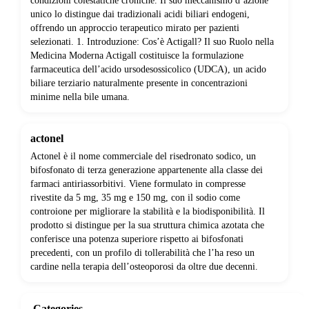
condizioni colestatiche croniche. Il suo meccanismo d’azione
unico lo distingue dai tradizionali acidi biliari endogeni,
offrendo un approccio terapeutico mirato per pazienti
selezionati. 1. Introduzione: Cos’è Actigall? Il suo Ruolo nella
Medicina Moderna Actigall costituisce la formulazione
farmaceutica dell’acido ursodesossicolico (UDCA), un acido
biliare terziario naturalmente presente in concentrazioni
minime nella bile umana.
actonel
Actonel è il nome commerciale del risedronato sodico, un
bifosfonato di terza generazione appartenente alla classe dei
farmaci antiriassorbitivi. Viene formulato in compresse
rivestite da 5 mg, 35 mg e 150 mg, con il sodio come
controione per migliorare la stabilità e la biodisponibilità. Il
prodotto si distingue per la sua struttura chimica azotata che
conferisce una potenza superiore rispetto ai bifosfonati
precedenti, con un profilo di tollerabilità che l’ha reso un
cardine nella terapia dell’osteoporosi da oltre due decenni.
Categories