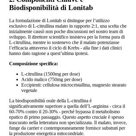
Biodisponibilità di Lonitab
La formulazione di Lonitab si distingue per l’utilizzo
esclusivo di L-citrullina malato in rapporto 2:1, una scelta che
inizialmente causò non poche discussioni nel nostro team di
sviluppo. Il direttore scientifico insisteva per la forma pura di
L-citrullina, mentre io sostenevo che il malato potenziasse
l’efficacia attraverso il ciclo di Krebs - alla fine i dati clinici
hanno dato ragione a quest’ultima ipotesi.
Composizione specifica:
L-citrullina (1500mg per dose)
Acido malico (750mg per dose)
Eccipienti: cellulosa microcristallina, magnesio stearato
vegetale
La biodisponibilità orale della L-citrullina è
significativamente superiore a quella dell’L-arginina - circa il
60-70% contro il 20-30% - perché bypassa il metabolismo
epatico di primo passaggio. Questo aspetto cruciale è spesso
trascurato nella letteratura non specializzata. Il malato, invece,
funge da carrier e contemporaneamente fornisce substrati per
la produzione energetica mitocondriale.