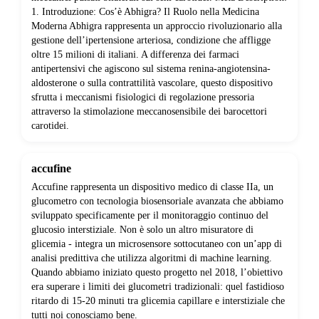
1. Introduzione: Cos’è Abhigra? Il Ruolo nella Medicina
Moderna Abhigra rappresenta un approccio rivoluzionario alla
gestione dell’ipertensione arteriosa, condizione che affligge
oltre 15 milioni di italiani. A differenza dei farmaci
antipertensivi che agiscono sul sistema renina-angiotensina-
aldosterone o sulla contrattilità vascolare, questo dispositivo
sfrutta i meccanismi fisiologici di regolazione pressoria
attraverso la stimolazione meccanosensibile dei barocettori
carotidei.
accufine
Accufine rappresenta un dispositivo medico di classe IIa, un
glucometro con tecnologia biosensoriale avanzata che abbiamo
sviluppato specificamente per il monitoraggio continuo del
glucosio interstiziale. Non è solo un altro misuratore di
glicemia - integra un microsensore sottocutaneo con un’app di
analisi predittiva che utilizza algoritmi di machine learning.
Quando abbiamo iniziato questo progetto nel 2018, l’obiettivo
era superare i limiti dei glucometri tradizionali: quel fastidioso
ritardo di 15-20 minuti tra glicemia capillare e interstiziale che
tutti noi conosciamo bene.