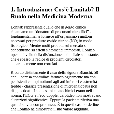
1. Introduzione: Cos’è Lonitab? Il
Ruolo nella Medicina Moderna
Lonitab rappresenta quello che in gergo clinico
chiamiamo un “donatore di precursori nitrosilici” -
fondamentalmente fornisce all’organismo i mattoni
necessari per produrre ossido nitrico (NO) in modo
fisiologico. Mentre molti prodotti sul mercato si
concentrano su effetti sintomatici immediati, Lonitab
opera a livello della disfunzione endoteliale sottostante,
che è spesso la radice di problemi circolatori
apparentemente non correlati.
Ricordo distintamente il caso della signora Bianchi, 58
anni, ipertesa controllata farmacologicamente ma con
persistenti crampi notturni agli arti inferiori e estremità
fredde - classica presentazione di microangiopatia non
diagnosticata. I suoi esami ematochimici erano nella
norma, l’ECG e l’eco-doppler carotideo non mostravano
alterazioni significative. Eppure la paziente riferiva una
qualità di vita compromessa. È in questi casi borderline
che Lonitab ha dimostrato il suo valore aggiunto.