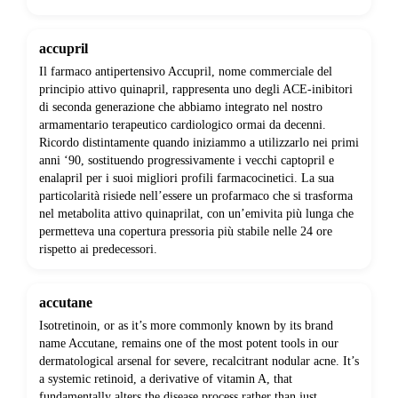
accupril
Il farmaco antipertensivo Accupril, nome commerciale del
principio attivo quinapril, rappresenta uno degli ACE-inibitori
di seconda generazione che abbiamo integrato nel nostro
armamentario terapeutico cardiologico ormai da decenni.
Ricordo distintamente quando iniziammo a utilizzarlo nei primi
anni ‘90, sostituendo progressivamente i vecchi captopril e
enalapril per i suoi migliori profili farmacocinetici. La sua
particolarità risiede nell’essere un profarmaco che si trasforma
nel metabolita attivo quinaprilat, con un’emivita più lunga che
permetteva una copertura pressoria più stabile nelle 24 ore
rispetto ai predecessori.
accutane
Isotretinoin, or as it’s more commonly known by its brand
name Accutane, remains one of the most potent tools in our
dermatological arsenal for severe, recalcitrant nodular acne. It’s
a systemic retinoid, a derivative of vitamin A, that
fundamentally alters the disease process rather than just