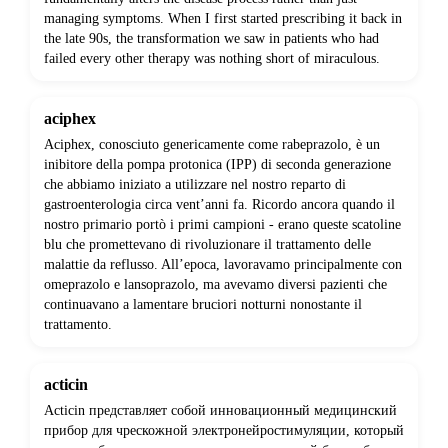
managing symptoms. When I first started prescribing it back in
the late 90s, the transformation we saw in patients who had
failed every other therapy was nothing short of miraculous.
aciphex
Aciphex, conosciuto genericamente come rabeprazolo, è un
inibitore della pompa protonica (IPP) di seconda generazione
che abbiamo iniziato a utilizzare nel nostro reparto di
gastroenterologia circa vent’anni fa. Ricordo ancora quando il
nostro primario portò i primi campioni - erano queste scatoline
blu che promettevano di rivoluzionare il trattamento delle
malattie da reflusso. All’epoca, lavoravamo principalmente con
omeprazolo e lansoprazolo, ma avevamo diversi pazienti che
continuavano a lamentare bruciori notturni nonostante il
trattamento.
acticin
Acticin представляет собой инновационный медицинский
прибор для чрескожной электронейростимуляции, который