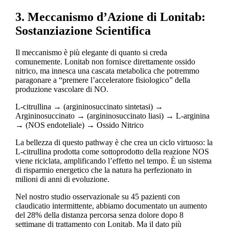
3. Meccanismo d’Azione di Lonitab:
Sostanziazione Scientifica
Il meccanismo è più elegante di quanto si creda
comunemente. Lonitab non fornisce direttamente ossido
nitrico, ma innesca una cascata metabolica che potremmo
paragonare a “premere l’acceleratore fisiologico” della
produzione vascolare di NO.
L-citrullina → (argininosuccinato sintetasi) →
Argininosuccinato → (argininosuccinato liasi) → L-arginina
→ (NOS endoteliale) → Ossido Nitrico
La bellezza di questo pathway è che crea un ciclo virtuoso: la
L-citrullina prodotta come sottoprodotto della reazione NOS
viene riciclata, amplificando l’effetto nel tempo. È un sistema
di risparmio energetico che la natura ha perfezionato in
milioni di anni di evoluzione.
Nel nostro studio osservazionale su 45 pazienti con
claudicatio intermittente, abbiamo documentato un aumento
del 28% della distanza percorsa senza dolore dopo 8
settimane di trattamento con Lonitab. Ma il dato più