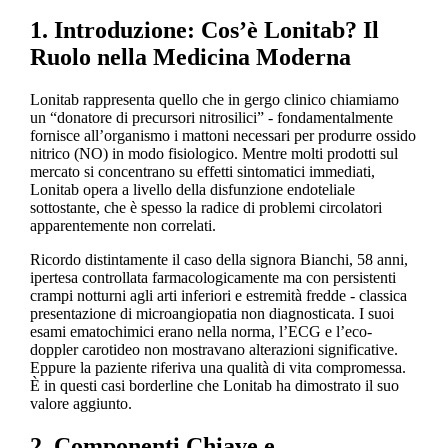
1. Introduzione: Cos’è Lonitab? Il
Ruolo nella Medicina Moderna
Lonitab rappresenta quello che in gergo clinico chiamiamo
un “donatore di precursori nitrosilici” - fondamentalmente
fornisce all’organismo i mattoni necessari per produrre ossido
nitrico (NO) in modo fisiologico. Mentre molti prodotti sul
mercato si concentrano su effetti sintomatici immediati,
Lonitab opera a livello della disfunzione endoteliale
sottostante, che è spesso la radice di problemi circolatori
apparentemente non correlati.
Ricordo distintamente il caso della signora Bianchi, 58 anni,
ipertesa controllata farmacologicamente ma con persistenti
crampi notturni agli arti inferiori e estremità fredde - classica
presentazione di microangiopatia non diagnosticata. I suoi
esami ematochimici erano nella norma, l’ECG e l’eco-
doppler carotideo non mostravano alterazioni significative.
Eppure la paziente riferiva una qualità di vita compromessa.
È in questi casi borderline che Lonitab ha dimostrato il suo
valore aggiunto.
2. Componenti Chiave e