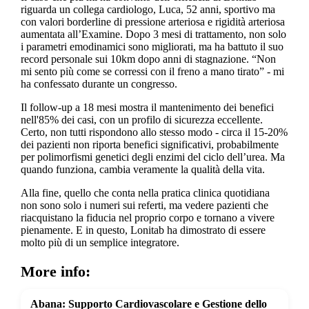
riguarda un collega cardiologo, Luca, 52 anni, sportivo ma
con valori borderline di pressione arteriosa e rigidità arteriosa
aumentata all’Examine. Dopo 3 mesi di trattamento, non solo
i parametri emodinamici sono migliorati, ma ha battuto il suo
record personale sui 10km dopo anni di stagnazione. “Non
mi sento più come se corressi con il freno a mano tirato” - mi
ha confessato durante un congresso.
Il follow-up a 18 mesi mostra il mantenimento dei benefici
nell'85% dei casi, con un profilo di sicurezza eccellente.
Certo, non tutti rispondono allo stesso modo - circa il 15-20%
dei pazienti non riporta benefici significativi, probabilmente
per polimorfismi genetici degli enzimi del ciclo dell’urea. Ma
quando funziona, cambia veramente la qualità della vita.
Alla fine, quello che conta nella pratica clinica quotidiana
non sono solo i numeri sui referti, ma vedere pazienti che
riacquistano la fiducia nel proprio corpo e tornano a vivere
pienamente. E in questo, Lonitab ha dimostrato di essere
molto più di un semplice integratore.
More info:
Abana: Supporto Cardiovascolare e Gestione dello