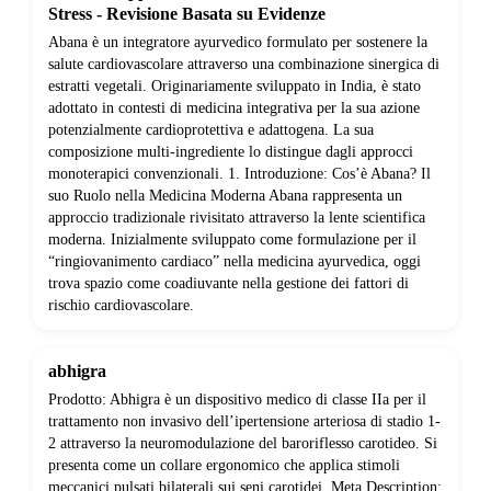
Stress - Revisione Basata su Evidenze
Abana è un integratore ayurvedico formulato per sostenere la
salute cardiovascolare attraverso una combinazione sinergica di
estratti vegetali. Originariamente sviluppato in India, è stato
adottato in contesti di medicina integrativa per la sua azione
potenzialmente cardioprotettiva e adattogena. La sua
composizione multi-ingrediente lo distingue dagli approcci
monoterapici convenzionali. 1. Introduzione: Cos’è Abana? Il
suo Ruolo nella Medicina Moderna Abana rappresenta un
approccio tradizionale rivisitato attraverso la lente scientifica
moderna. Inizialmente sviluppato come formulazione per il
“ringiovanimento cardiaco” nella medicina ayurvedica, oggi
trova spazio come coadiuvante nella gestione dei fattori di
rischio cardiovascolare.
abhigra
Prodotto: Abhigra è un dispositivo medico di classe IIa per il
trattamento non invasivo dell’ipertensione arteriosa di stadio 1-
2 attraverso la neuromodulazione del baroriflesso carotideo. Si
presenta come un collare ergonomico che applica stimoli
meccanici pulsati bilaterali sui seni carotidei. Meta Description: