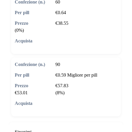
60
€0.64
€38.55
(0%)
🛒 Aggiungi al carrello
90
€0.59
Migliore per pill
€57.83
€53.01
(8%)
🛒 Aggiungi al carrello
Sinonimi