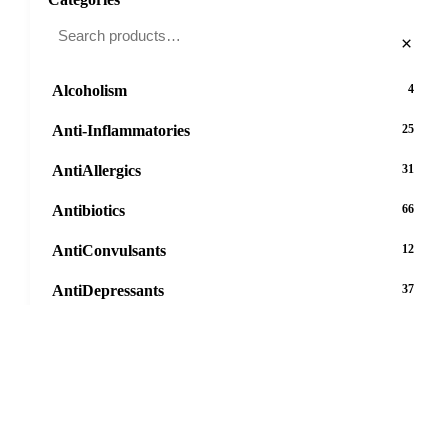
×
Alcoholism
4
Anti-Inflammatories
25
AntiAllergics
31
Antibiotics
66
AntiConvulsants
12
AntiDepressants
37
AntiFungals
8
AntiParasitics
11
AntiPsychotic
14