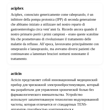
aciphex
Aciphex, conosciuto genericamente come rabeprazolo, è un
inibitore della pompa protonica (IPP) di seconda generazione
che abbiamo iniziato a utilizzare nel nostro reparto di
gastroenterologia circa vent’anni fa. Ricordo ancora quando il
nostro primario portò i primi campioni - erano queste scatoline
blu che promettevano di rivoluzionare il trattamento delle
malattie da reflusso. All’epoca, lavoravamo principalmente con
omeprazolo e lansoprazolo, ma avevamo diversi pazienti che
continuavano a lamentare bruciori notturni nonostante il
trattamento.
acticin
Acticin представляет собой инновационный медицинский
прибор для чрескожной электронейростимуляции, который
мы разработали для управления хронической болью без
фармакологического вмешательства. Устройство
использует запатентованную технологию модулированной
частоты, которая отличается от стандартных TENS-
аппаратов способностью адаптироваться к