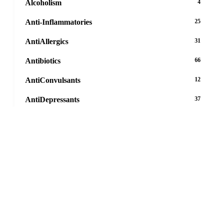
Alcoholism
4
Anti-Inflammatories
25
AntiAllergics
31
Antibiotics
66
AntiConvulsants
12
AntiDepressants
37
AntiFungals
8
AntiParasitics
11
AntiPsychotic
14
AntiVirals
27
Anxiety
16
Arthritis
29