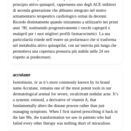
principio attivo quinapril, rappresenta uno degli ACE-inibitori
di seconda generazione che abbiamo integrato nel nostro
armamentario terapeutico cardiologico ormai da decenni.
Ricordo distintamente quando iniziammo a utilizzarlo nei primi
anni ‘90, sostituendo progressivamente i vecchi captopril e
enalapril per i suoi migliori profili farmacocinetici. La sua
particolarità risiede nell’essere un profarmaco che si trasforma
nel metabolita attivo quinaprilat, con un’emivita più lunga che
permetteva una copertura pressoria più stabile nelle 24 ore
rispetto ai predecessori.
accutane
Isotretinoin, or as it’s more commonly known by its brand
name Accutane, remains one of the most potent tools in our
dermatological arsenal for severe, recalcitrant nodular acne. It’s
a systemic retinoid, a derivative of vitamin A, that
fundamentally alters the disease process rather than just
managing symptoms. When I first started prescribing it back in
the late 90s, the transformation we saw in patients who had
failed every other therapy was nothing short of miraculous.