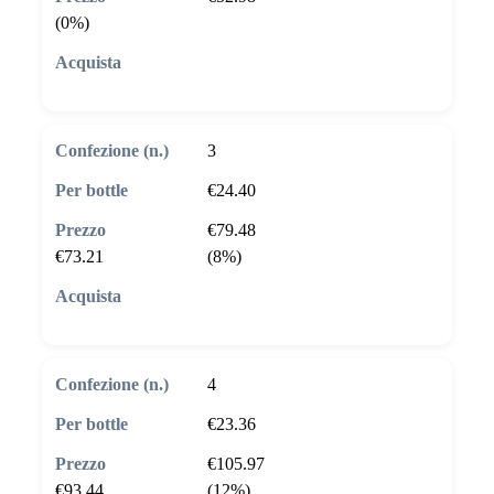
(0%)
🛒 Aggiungi al carrello
3
€24.40
€79.48
€73.21
(8%)
🛒 Aggiungi al carrello
4
€23.36
€105.97
€93.44
(12%)