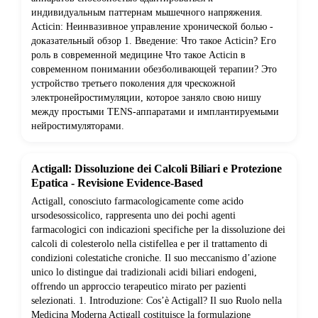
индивидуальным паттернам мышечного напряжения.
Acticin: Неинвазивное управление хронической болью -
доказательный обзор 1. Введение: Что такое Acticin? Его
роль в современной медицине Что такое Acticin в
современном понимании обезболивающей терапии? Это
устройство третьего поколения для чрескожной
электронейростимуляции, которое заняло свою нишу
между простыми TENS-аппаратами и имплантируемыми
нейростимуляторами.
Actigall: Dissoluzione dei Calcoli Biliari e Protezione
Epatica - Revisione Evidence-Based
Actigall, conosciuto farmacologicamente come acido
ursodesossicolico, rappresenta uno dei pochi agenti
farmacologici con indicazioni specifiche per la dissoluzione dei
calcoli di colesterolo nella cistifellea e per il trattamento di
condizioni colestatiche croniche. Il suo meccanismo d’azione
unico lo distingue dai tradizionali acidi biliari endogeni,
offrendo un approccio terapeutico mirato per pazienti
selezionati. 1. Introduzione: Cos’è Actigall? Il suo Ruolo nella
Medicina Moderna Actigall costituisce la formulazione