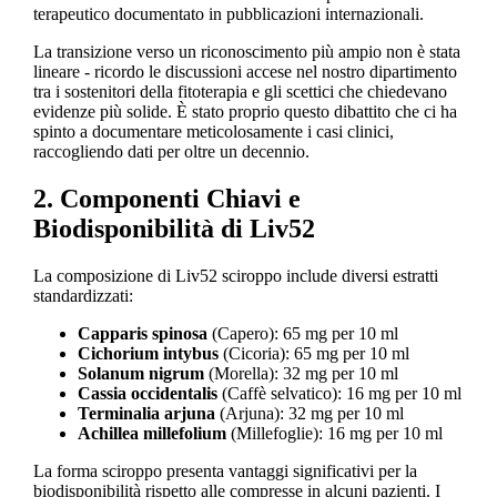
terapeutico documentato in pubblicazioni internazionali.
La transizione verso un riconoscimento più ampio non è stata
lineare - ricordo le discussioni accese nel nostro dipartimento
tra i sostenitori della fitoterapia e gli scettici che chiedevano
evidenze più solide. È stato proprio questo dibattito che ci ha
spinto a documentare meticolosamente i casi clinici,
raccogliendo dati per oltre un decennio.
2. Componenti Chiavi e
Biodisponibilità di Liv52
La composizione di Liv52 sciroppo include diversi estratti
standardizzati:
Capparis spinosa
(Capero): 65 mg per 10 ml
Cichorium intybus
(Cicoria): 65 mg per 10 ml
Solanum nigrum
(Morella): 32 mg per 10 ml
Cassia occidentalis
(Caffè selvatico): 16 mg per 10 ml
Terminalia arjuna
(Arjuna): 32 mg per 10 ml
Achillea millefolium
(Millefoglie): 16 mg per 10 ml
La forma sciroppo presenta vantaggi significativi per la
biodisponibilità rispetto alle compresse in alcuni pazienti. I