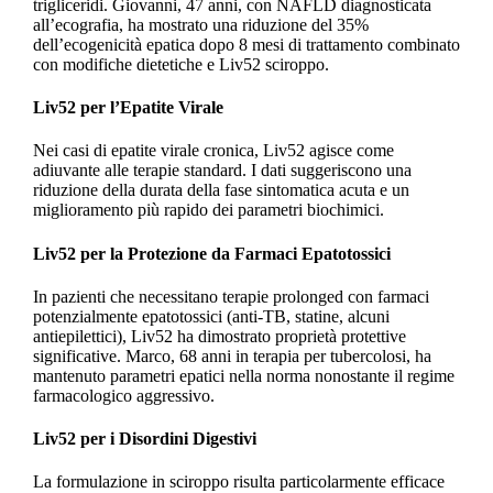
trigliceridi. Giovanni, 47 anni, con NAFLD diagnosticata
all’ecografia, ha mostrato una riduzione del 35%
dell’ecogenicità epatica dopo 8 mesi di trattamento combinato
con modifiche dietetiche e Liv52 sciroppo.
Liv52 per l’Epatite Virale
Nei casi di epatite virale cronica, Liv52 agisce come
adiuvante alle terapie standard. I dati suggeriscono una
riduzione della durata della fase sintomatica acuta e un
miglioramento più rapido dei parametri biochimici.
Liv52 per la Protezione da Farmaci Epatotossici
In pazienti che necessitano terapie prolonged con farmaci
potenzialmente epatotossici (anti-TB, statine, alcuni
antiepilettici), Liv52 ha dimostrato proprietà protettive
significative. Marco, 68 anni in terapia per tubercolosi, ha
mantenuto parametri epatici nella norma nonostante il regime
farmacologico aggressivo.
Liv52 per i Disordini Digestivi
La formulazione in sciroppo risulta particolarmente efficace