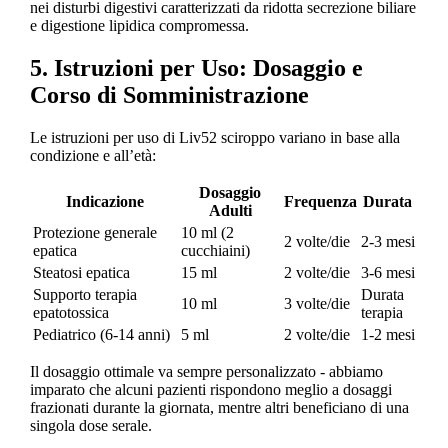
nei disturbi digestivi caratterizzati da ridotta secrezione biliare
e digestione lipidica compromessa.
5. Istruzioni per Uso: Dosaggio e
Corso di Somministrazione
Le istruzioni per uso di Liv52 sciroppo variano in base alla
condizione e all’età:
Dosaggio
Indicazione
Frequenza
Durata
Adulti
Protezione generale
10 ml (2
2 volte/die
2-3 mesi
epatica
cucchiaini)
Steatosi epatica
15 ml
2 volte/die
3-6 mesi
Supporto terapia
Durata
10 ml
3 volte/die
epatotossica
terapia
Pediatrico (6-14 anni)
5 ml
2 volte/die
1-2 mesi
Il dosaggio ottimale va sempre personalizzato - abbiamo
imparato che alcuni pazienti rispondono meglio a dosaggi
frazionati durante la giornata, mentre altri beneficiano di una
singola dose serale.