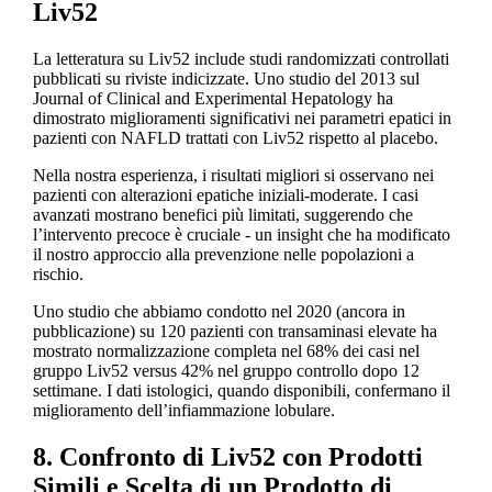
Liv52
La letteratura su Liv52 include studi randomizzati controllati
pubblicati su riviste indicizzate. Uno studio del 2013 sul
Journal of Clinical and Experimental Hepatology ha
dimostrato miglioramenti significativi nei parametri epatici in
pazienti con NAFLD trattati con Liv52 rispetto al placebo.
Nella nostra esperienza, i risultati migliori si osservano nei
pazienti con alterazioni epatiche iniziali-moderate. I casi
avanzati mostrano benefici più limitati, suggerendo che
l’intervento precoce è cruciale - un insight che ha modificato
il nostro approccio alla prevenzione nelle popolazioni a
rischio.
Uno studio che abbiamo condotto nel 2020 (ancora in
pubblicazione) su 120 pazienti con transaminasi elevate ha
mostrato normalizzazione completa nel 68% dei casi nel
gruppo Liv52 versus 42% nel gruppo controllo dopo 12
settimane. I dati istologici, quando disponibili, confermano il
miglioramento dell’infiammazione lobulare.
8. Confronto di Liv52 con Prodotti
Simili e Scelta di un Prodotto di