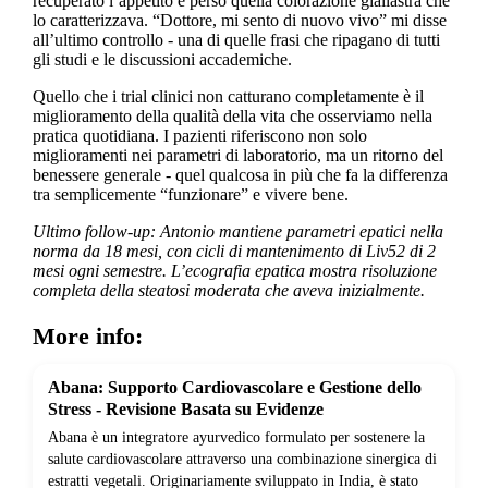
recuperato l’appetito e perso quella colorazione giallastra che
lo caratterizzava. “Dottore, mi sento di nuovo vivo” mi disse
all’ultimo controllo - una di quelle frasi che ripagano di tutti
gli studi e le discussioni accademiche.
Quello che i trial clinici non catturano completamente è il
miglioramento della qualità della vita che osserviamo nella
pratica quotidiana. I pazienti riferiscono non solo
miglioramenti nei parametri di laboratorio, ma un ritorno del
benessere generale - quel qualcosa in più che fa la differenza
tra semplicemente “funzionare” e vivere bene.
Ultimo follow-up: Antonio mantiene parametri epatici nella
norma da 18 mesi, con cicli di mantenimento di Liv52 di 2
mesi ogni semestre. L’ecografia epatica mostra risoluzione
completa della steatosi moderata che aveva inizialmente.
More info:
Abana: Supporto Cardiovascolare e Gestione dello
Stress - Revisione Basata su Evidenze
Abana è un integratore ayurvedico formulato per sostenere la
salute cardiovascolare attraverso una combinazione sinergica di
estratti vegetali. Originariamente sviluppato in India, è stato