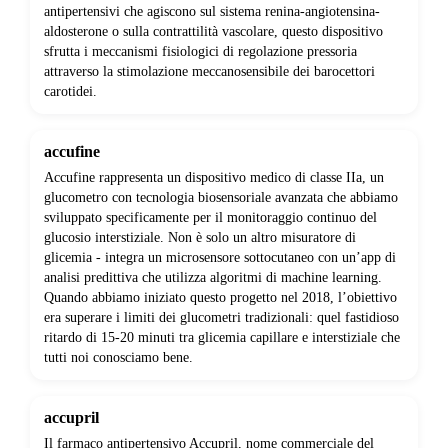
antipertensivi che agiscono sul sistema renina-angiotensina-
aldosterone o sulla contrattilità vascolare, questo dispositivo
sfrutta i meccanismi fisiologici di regolazione pressoria
attraverso la stimolazione meccanosensibile dei barocettori
carotidei.
accufine
Accufine rappresenta un dispositivo medico di classe IIa, un
glucometro con tecnologia biosensoriale avanzata che abbiamo
sviluppato specificamente per il monitoraggio continuo del
glucosio interstiziale. Non è solo un altro misuratore di
glicemia - integra un microsensore sottocutaneo con un’app di
analisi predittiva che utilizza algoritmi di machine learning.
Quando abbiamo iniziato questo progetto nel 2018, l’obiettivo
era superare i limiti dei glucometri tradizionali: quel fastidioso
ritardo di 15-20 minuti tra glicemia capillare e interstiziale che
tutti noi conosciamo bene.
accupril
Il farmaco antipertensivo Accupril, nome commerciale del