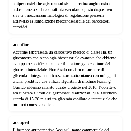
antipertensivi che agiscono sul sistema renina-angiotensina-
aldosterone o sulla contrattilità vascolare, questo dispositivo
sfrutta i meccanismi fisiologici di regolazione pressoria
attraverso la stimolazione meccanosensibile dei barocettori
carotidei.
accufine
Accufine rappresenta un dispositivo medico di classe IIa, un
glucometro con tecnologia biosensoriale avanzata che abbiamo
sviluppato specificamente per il monitoraggio continuo del
glucosio interstiziale. Non è solo un altro misuratore di
glicemia - integra un microsensore sottocutaneo con un’app di
analisi predittiva che utilizza algoritmi di machine learning.
Quando abbiamo iniziato questo progetto nel 2018, l’obiettivo
era superare i limiti dei glucometri tradizionali: quel fastidioso
ritardo di 15-20 minuti tra glicemia capillare e interstiziale che
tutti noi conosciamo bene.
accupril
Il farmaco antipertensivo Accupril, nome commerciale del