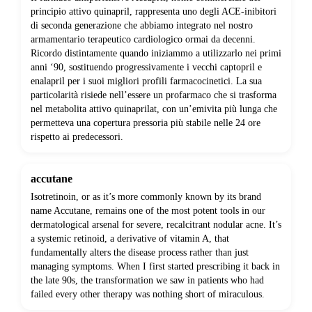
principio attivo quinapril, rappresenta uno degli ACE-inibitori
di seconda generazione che abbiamo integrato nel nostro
armamentario terapeutico cardiologico ormai da decenni.
Ricordo distintamente quando iniziammo a utilizzarlo nei primi
anni ‘90, sostituendo progressivamente i vecchi captopril e
enalapril per i suoi migliori profili farmacocinetici. La sua
particolarità risiede nell’essere un profarmaco che si trasforma
nel metabolita attivo quinaprilat, con un’emivita più lunga che
permetteva una copertura pressoria più stabile nelle 24 ore
rispetto ai predecessori.
accutane
Isotretinoin, or as it’s more commonly known by its brand
name Accutane, remains one of the most potent tools in our
dermatological arsenal for severe, recalcitrant nodular acne. It’s
a systemic retinoid, a derivative of vitamin A, that
fundamentally alters the disease process rather than just
managing symptoms. When I first started prescribing it back in
the late 90s, the transformation we saw in patients who had
failed every other therapy was nothing short of miraculous.