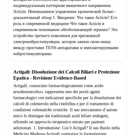
индивидуальным паттернам мышечного напряжения.
Acticin: Неинвазивное управление хронической болью -
доказательный обзор 1. Введение: Что такое Acticin? Его
роль в современной медицине Что такое Acticin в
современном понимании обезболивающей терапии? Это
устройство третьего поколения для чрескожной
электронейростимуляции, которое заняло свою нишу
между простыми TENS-аппаратами и имплантируемыми
нейростимуляторами.
Actigall: Dissoluzione dei Calcoli Biliari e Protezione
Epatica - Revisione Evidence-Based
Actigall, conosciuto farmacologicamente come acido
ursodesossicolico, rappresenta uno dei pochi agenti
farmacologici con indicazioni specifiche per la dissoluzione dei
calcoli di colesterolo nella cistifellea e per il trattamento di
condizioni colestatiche croniche. Il suo meccanismo d’azione
unico lo distingue dai tradizionali acidi biliari endogeni,
offrendo un approccio terapeutico mirato per pazienti
selezionati. 1. Introduzione: Cos’è Actigall? Il suo Ruolo nella
Medicina Moderna Actigall costituisce la formulazione