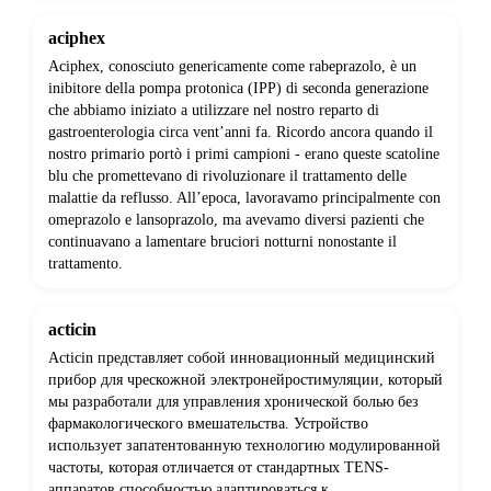
aciphex
Aciphex, conosciuto genericamente come rabeprazolo, è un
inibitore della pompa protonica (IPP) di seconda generazione
che abbiamo iniziato a utilizzare nel nostro reparto di
gastroenterologia circa vent’anni fa. Ricordo ancora quando il
nostro primario portò i primi campioni - erano queste scatoline
blu che promettevano di rivoluzionare il trattamento delle
malattie da reflusso. All’epoca, lavoravamo principalmente con
omeprazolo e lansoprazolo, ma avevamo diversi pazienti che
continuavano a lamentare bruciori notturni nonostante il
trattamento.
acticin
Acticin представляет собой инновационный медицинский
прибор для чрескожной электронейростимуляции, который
мы разработали для управления хронической болью без
фармакологического вмешательства. Устройство
использует запатентованную технологию модулированной
частоты, которая отличается от стандартных TENS-
аппаратов способностью адаптироваться к