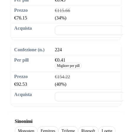
€115.66
€76.15
(34%)
🛒 Aggiungi al carrello
224
€0.41
Migliore per pill
€154.22
€92.53
(40%)
🛒 Aggiungi al carrello
Sinonimi
Monostep
Femitres
Trifeme
Rigesoft
Loette