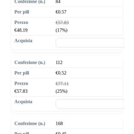
84
€0.57
€57.83
€48.19
(17%)
🛒 Aggiungi al carrello
112
€0.52
€77.11
€57.83
(25%)
🛒 Aggiungi al carrello
168
€0.45