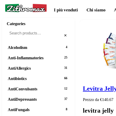
Zithromax
I più venduti
Chi siamo
Categories
×
Alcoholism
4
Anti-Inflammatories
25
AntiAllergics
31
Antibiotics
66
Levitra Jell
AntiConvulsants
12
AntiDepressants
37
Prezzo da €140.67
levitra jelly
AntiFungals
8