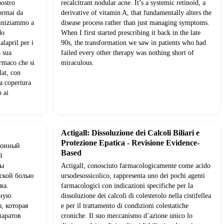
nostro
recalcitrant nodular acne. It’s a systemic retinoid, a
ormai da
derivative of vitamin A, that fundamentally alters the
 iniziammo a
disease process rather than just managing symptoms.
do
When I first started prescribing it back in the late
alapril per i
90s, the transformation we saw in patients who had
a sua
failed every other therapy was nothing short of
armaco che si
miraculous.
lat, con
a copertura
o ai
Actigall: Dissoluzione dei Calcoli Biliari e
Protezione Epatica - Revisione Evidence-
ционный
Based
й
мы
Actigall, conosciuto farmacologicamente come acido
еской болью
ursodesossicolico, rappresenta uno dei pochi agenti
ва.
farmacologici con indicazioni specifiche per la
нную
dissoluzione dei calcoli di colesterolo nella cistifellea
, которая
e per il trattamento di condizioni colestatiche
паратов
croniche. Il suo meccanismo d’azione unico lo