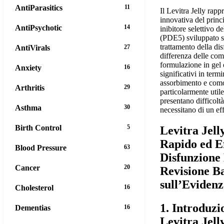
AntiParasitics
11
Il Levitra Jelly rap
innovativa del princi
AntiPsychotic
14
inibitore selettivo de
(PDE5) sviluppato s
trattamento della dis
AntiVirals
27
differenza delle com
formulazione in gel 
Anxiety
16
significativi in termi
assorbimento e como
Arthritis
29
particolarmente utile
presentano difficolt
Asthma
30
necessitano di un eff
Birth Control
5
Levitra Jell
Rapido ed Ef
Blood Pressure
63
Disfunzione 
Cancer
20
Revisione B
sull’Eviden
Cholesterol
16
1. Introduzi
Dementias
16
Levitra Jell