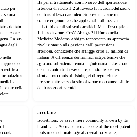
IIa per il trattamento non invasivo dell’ipertensione
ulato per
arteriosa di stadio 1-2 attraverso la neuromodulazione
verso una
del baroriflesso carotideo. Si presenta come un
li.
collare ergonomico che applica stimoli meccanici
tato adottato
pulsati bilaterali sui seni carotidei. Meta Description:
a sua azione
1. Introduzione: Cos’è Abhigra? Il Ruolo nella
ogena. La sua
Medicina Moderna Abhigra rappresenta un approccio
ngue dagli
rivoluzionario alla gestione dell’ipertensione
.
arteriosa, condizione che affligge oltre 15 milioni di
o nella
italiani. A differenza dei farmaci antipertensivi che
n approccio
agiscono sul sistema renina-angiotensina-aldosterone
 scientifica
o sulla contrattilità vascolare, questo dispositivo
 formulazione
sfrutta i meccanismi fisiologici di regolazione
 medicina
pressoria attraverso la stimolazione meccanosensibile
diuvante nella
dei barocettori carotidei.
olare.
accutane
me
Isotretinoin, or as it’s more commonly known by its
ril,
brand name Accutane, remains one of the most potent
seconda
tools in our dermatological arsenal for severe,