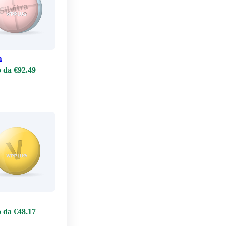
a
 da €92.49
 da €48.17