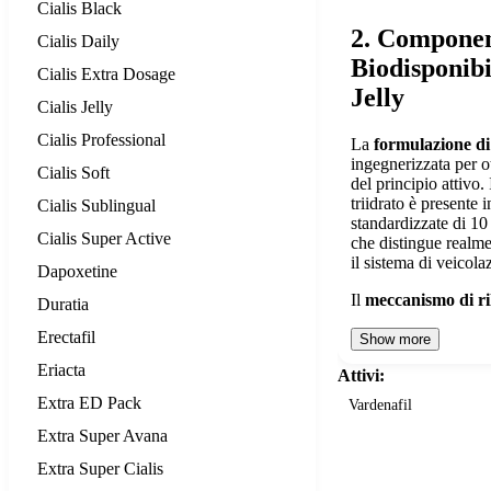
Cialis Black
2. Componen
Cialis Daily
Biodisponibi
Cialis Extra Dosage
Jelly
Cialis Jelly
Cialis Professional
La
formulazione di
ingegnerizzata per o
Cialis Soft
del principio attivo. 
triidrato è presente 
Cialis Sublingual
standardizzate di 10
Cialis Super Active
che distingue realm
il sistema di veicola
Dapoxetine
Il
meccanismo di ri
Duratia
Erectafil
Show more
Eriacta
Attivi:
Extra ED Pack
Vardenafil
Extra Super Avana
Extra Super Cialis