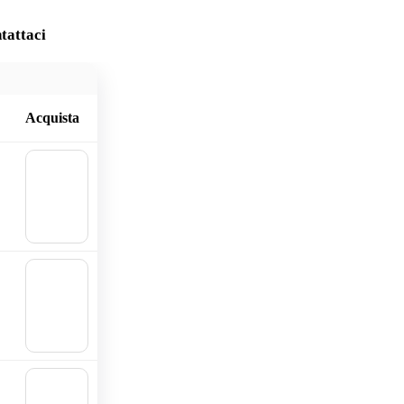
tattaci
Acquista
🛒
Aggiu
ngi al
carrell
o
🛒
Aggiu
ngi al
carrell
o
🛒
Aggiu