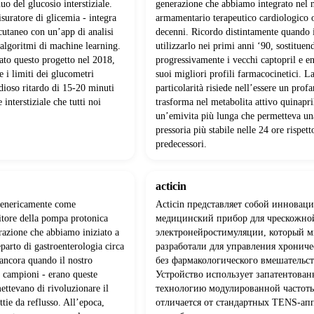
uo del glucosio interstiziale.
generazione che abbiamo integrato nel 
suratore di glicemia - integra
armamentario terapeutico cardiologico 
cutaneo con un’app di analisi
decenni. Ricordo distintamente quando
a algoritmi di machine learning.
utilizzarlo nei primi anni ‘90, sostituen
to questo progetto nel 2018,
progressivamente i vecchi captopril e en
e i limiti dei glucometri
suoi migliori profili farmacocinetici. L
idioso ritardo di 15-20 minuti
particolarità risiede nell’essere un prof
 interstiziale che tutti noi
trasforma nel metabolita attivo quinapri
un’emivita più lunga che permetteva un
pressoria più stabile nelle 24 ore rispett
predecessori.
acticin
genericamente come
Acticin представляет собой иннова
itore della pompa protonica
медицинский прибор для чрескожно
razione che abbiamo iniziato a
электронейростимуляции, который 
eparto di gastroenterologia circa
разработали для управления хронич
 ancora quando il nostro
без фармакологического вмешательст
i campioni - erano queste
Устройство использует запатентова
ettevano di rivoluzionare il
технологию модулированной частоты
ttie da reflusso. All’epoca,
отличается от стандартных TENS-ап