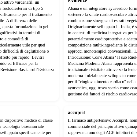
Evidenze
io attivo vardenafil, un
a fosfodiesterasi di tipo 5
Abana è un integratore ayurvedico form
cificamente per il trattamento
sostenere la salute cardiovascolare attra
ile. A differenza delle
combinazione sinergica di estratti vegeta
, questa formulazione in gel
Originariamente sviluppato in India, è s
gnificativi in termini di
in contesti di medicina integrativa per l
nto e comodità di
potenzialmente cardioprotettiva e adatt
icolarmente utile per quei
composizione multi-ingrediente lo disti
o difficoltà di deglutizione o
approcci monoterapici convenzionali. 1
effetto più rapido. Levitra
Introduzione: Cos’è Abana? Il suo Ruol
ido ed Efficace per la
Medicina Moderna Abana rappresenta u
 Revisione Basata sull’Evidenza
tradizionale rivisitato attraverso la lente
moderna. Inizialmente sviluppato come
per il “ringiovanimento cardiaco” nella
ayurvedica, oggi trova spazio come coa
gestione dei fattori di rischio cardiovasc
accupril
un dispositivo medico di classe
Il farmaco antipertensivo Accupril, no
 tecnologia biosensoriale
commerciale del principio attivo quinap
sviluppato specificamente per
rappresenta uno degli ACE-inibitori di 