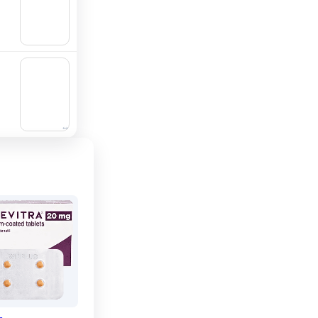
ngi al
carrell
o
🛒
Aggiu
ngi al
carrell
o