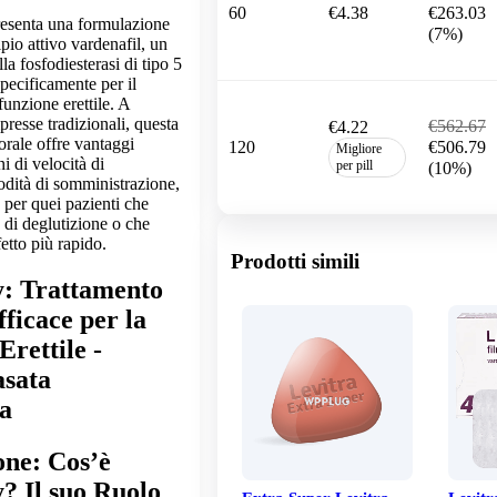
60
€4.38
€263.03
presenta una formulazione
(7%)
pio attivo vardenafil, un
lla fosfodiesterasi di tipo 5
pecificamente per il
funzione erettile. A
presse tradizionali, questa
€562.67
€4.22
orale offre vantaggi
120
€506.79
Migliore
ni di velocità di
per pill
(10%)
dità di somministrazione,
 per quei pazienti che
à di deglutizione o che
etto più rapido.
Prodotti simili
y: Trattamento
ficace per la
Erettile -
asata
za
one: Cos’è
y? Il suo Ruolo