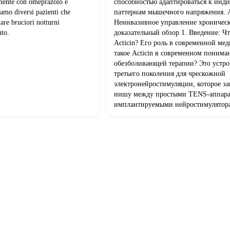
mente con omeprazolo e
способностью адаптироваться к инд
amo diversi pazienti che
паттернам мышечного напряжения. A
are bruciori notturni
Неинвазивное управление хроническ
nto.
доказательный обзор 1. Введение: Чт
Acticin? Его роль в современной ме
такое Acticin в современном понима
обезболивающей терапии? Это устро
третьего поколения для чрескожной
электронейростимуляции, которое з
нишу между простыми TENS-аппара
имплантируемыми нейростимулятор