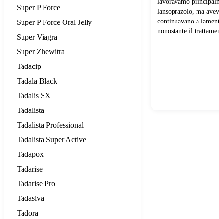
lavoravamo principal
Super P Force
lansoprazolo, ma avev
continuavano a lament
Super P Force Oral Jelly
nonostante il trattame
Super Viagra
Super Zhewitra
Tadacip
Tadala Black
Tadalis SX
Tadalista
Tadalista Professional
Tadalista Super Active
Tadapox
Tadarise
Tadarise Pro
Tadasiva
Tadora