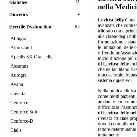
Diabetes
25
nella Medic
Diuretics
4
Levitra Jelly
è una 
avanzata che contien
Erectile Dysfunction
113
triidrato come princi
alla classe degli ini
Abhigra
formulazione è stata
le limitazioni delle
Alprostadil
offrendo un’assunzi
Apcalis SX Oral Jelly
inizio d’azione più 
di Levitra Jelly
incl
Assurans
che ne facilitano l’a
mucosa orale, bypas
Aurogra
sistema digestivo.
Avana
Nella pratica clinic
Caverta
come molti pazienti,
anziani o con comorb
Cenforce
difficoltosa l’assun
Cenforce Soft
di Levitra Jelly n
rivelato cruciale pro
Cenforce-D
dove la compliance 
fattore determinante 
Cialis
trattamento.