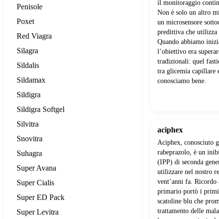
il monitoraggio contin
Penisole
Non è solo un altro mi
Poxet
un microsensore sotto
predittiva che utilizz
Red Viagra
Quando abbiamo inizia
Silagra
l’obiettivo era superar
tradizionali: quel fast
Sildalis
tra glicemia capillare e
Sildamax
conosciamo bene.
Sildigra
Sildigra Softgel
Silvitra
aciphex
Snovitra
Aciphex, conosciuto 
rabeprazolo, è un inib
Suhagra
(IPP) di seconda gene
Super Avana
utilizzare nel nostro r
vent’anni fa. Ricordo
Super Cialis
primario portò i prim
Super ED Pack
scatoline blu che prom
trattamento delle mala
Super Levitra