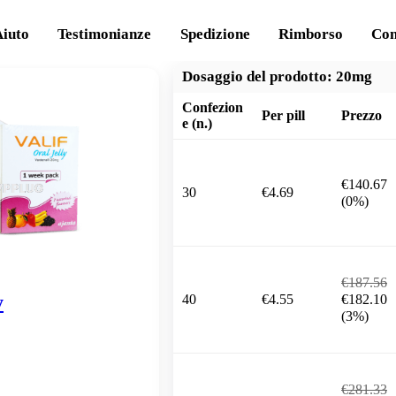
Aiuto
Testimonianze
Spedizione
Rimborso
Con
Dosaggio del prodotto:
20mg
Confezion
Per pill
Prezzo
e (n.)
€140.67
30
€4.69
(0%)
€187.56
y
40
€4.55
€182.10
(3%)
€281.33