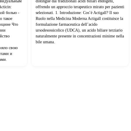
ивидуальным
distingue dai tradizionali acidi biliari endogeni,
cticin:
offrendo un approccio terapeutico mirato per pazienti
ой болью -
selezionati. 1. Introduzione: Cos’è Actigall? Il suo
о такое
Ruolo nella Medicina Moderna Actigall costituisce la
дицине Что
formulazione farmaceutica dell’acido
нии
ursodesossicolico (UDCA), un acido biliare terziario
йство
naturalmente presente in concentrazioni minime nella
bile umana.
аняло свою
тами и
ами.