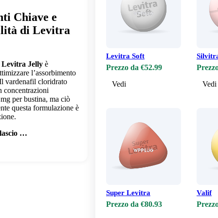
ti Chiave e
lità di Levitra
Levitra Soft
Silvitr
 Levitra Jelly
è
Prezzo da €52.99
Prezzo
ttimizzare l’assorbimento
Il vardenafil cloridrato
Vedi
Vedi
in concentrazioni
 mg per bustina, ma ciò
ente questa formulazione è
zione.
lascio …
Super Levitra
Valif
Prezzo da €80.93
Prezzo