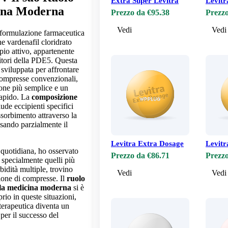
Extra Super Levitra
Levitr
ina Moderna
Prezzo da €95.38
Prezzo
Vedi
Vedi
formulazione farmaceutica
e vardenafil cloridrato
pio attivo, appartenente
bitori della PDE5. Questa
 sviluppata per affrontare
 compresse convenzionali,
one più semplice e un
rapido. La
composizione
ude eccipienti specifici
ssorbimento attraverso la
sando parzialmente il
Levitra Extra Dosage
Levitr
a quotidiana, ho osservato
Prezzo da €86.71
Prezzo
 specialmente quelli più
idità multiple, trovino
Vedi
Vedi
zione di compresse. Il
ruolo
ella medicina moderna
si è
prio in queste situazioni,
terapeutica diventa un
per il successo del