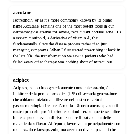
accutane
Isotretinoin, or as it’s more commonly known by its brand
name Accutane, remains one of the most potent tools in our
dermatological arsenal for severe, recalcitrant nodular acne. It’s
a systemic retinoid, a derivative of vitamin A, that
fundamentally alters the disease process rather than just
managing symptoms. When I first started prescribing it back in
the late 90s, the transformation we saw in patients who had
failed every other therapy was nothing short of miraculous.
aciphex
Aciphex, conosciuto genericamente come rabeprazolo, è un
inibitore della pompa protonica (IPP) di seconda generazione
che abbiamo iniziato a utilizzare nel nostro reparto di
gastroenterologia circa vent’anni fa. Ricordo ancora quando il
nostro primario portò i primi campioni - erano queste scatoline
blu che promettevano di rivoluzionare il trattamento delle
malattie da reflusso. All’epoca, lavoravamo principalmente con
omeprazolo e lansoprazolo, ma avevamo diversi pazienti che