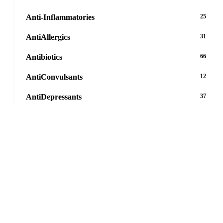
Anti-Inflammatories
25
AntiAllergics
31
Antibiotics
66
AntiConvulsants
12
AntiDepressants
37
AntiFungals
8
AntiParasitics
11
AntiPsychotic
14
AntiVirals
27
Anxiety
16
Arthritis
29