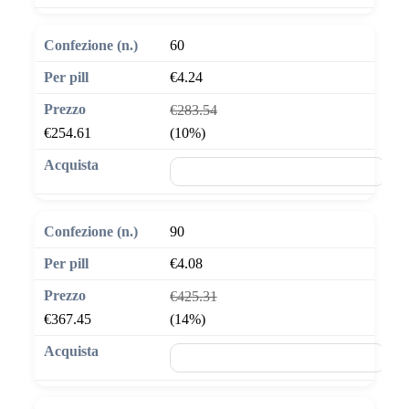
60
€4.24
€283.54
€254.61
(10%)
🛒 Aggiungi al carrello
90
€4.08
€425.31
€367.45
(14%)
🛒 Aggiungi al carrello