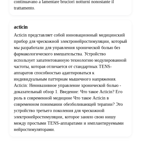
continuavano a lamentare bruciori notturni nonostante il
trattamento.
acticin
Acticin представляет собой инновационный медицинский
прибор для чрескожной электронейростимуляции, который
мы разработали для управления хронической болью без
фармакологического вмешательства. Устройство
использует запатентованную технологию модулированной
частоты, которая отличается от стандартных TENS-
аппаратов способностью адаптироваться к
индивидуальным паттернам мышечного напряжения.
Acticin: Неинвазивное управление хронической болью -
доказательный обзор 1. Введение: Что такое Acticin? Его
роль в современной медицине Что такое Acticin в
современном понимании обезболивающей терапии? Это
устройство третьего поколения для чрескожной
электронейростимуляции, которое заняло свою нишу
между простыми TENS-аппаратами и имплантируемыми
нейростимуляторами.