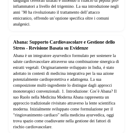
sanguigni cerebrali dilatati e inibendo il rilascio di peptidi pro-
infiammatori a livello del trigemino. La sua introduzione negli
anni ’90 ha rivoluzionato il trattamento dell’attacco
emicranico, offrendo un’opzione specifica oltre i comuni
analgesici.
Abana: Supporto Cardiovascolare e Gestione dello
Stress - Revisione Basata su Evidenze
Abana è un integratore ayurvedico formulato per sostenere la
salute cardiovascolare attraverso una combinazione sinergica di
estratti vegetali. Originariamente sviluppato in India, è stato
adottato in contesti di medicina integrativa per la sua azione
potenzialmente cardioprotettiva e adattogena. La sua
composizione multi-ingrediente lo distingue dagli approcci
monoterapici convenzionali. 1. Introduzione: Cos’è Abana? Il
suo Ruolo nella Medicina Moderna Abana rappresenta un
approccio tradizionale rivisitato attraverso la lente scientifica
moderna. Inizialmente sviluppato come formulazione per il
“ringiovanimento cardiaco” nella medicina ayurvedica, oggi
trova spazio come coadiuvante nella gestione dei fattori di
rischio cardiovascolare.