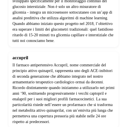
sviluppato specificamente per il monitoraggio continuo del
glucosio interstiziale. Non è solo un altro misuratore di
glicemia - integra un microsensore sottocutaneo con un’app di
analisi predittiva che utilizza algoritmi di machine learning.
Quando abbiamo iniziato questo progetto nel 2018, l’obiettivo
era superare i limiti dei glucometri tradizionali: quel fastidioso
ritardo di 15-20 minuti tra glicemia capillare e interstiziale che
tutti noi conosciamo bene.
accupril
Il farmaco antipertensivo Accupril, nome commerciale del
principio attivo quinapril, rappresenta uno degli ACE-inibitori
di seconda generazione che abbiamo integrato nel nostro
armamentario terapeutico cardiologico ormai da decenni.
Ricordo distintamente quando iniziammo a utilizzarlo nei primi
anni ‘90, sostituendo progressivamente i vecchi captopril e
enalapril per i suoi migliori profili farmacocinetici. La sua
particolarità risiede nell’essere un profarmaco che si trasforma
nel metabolita attivo quinaprilat, con un’emivita più lunga che
permetteva una copertura pressoria più stabile nelle 24 ore
rispetto ai predecessori.