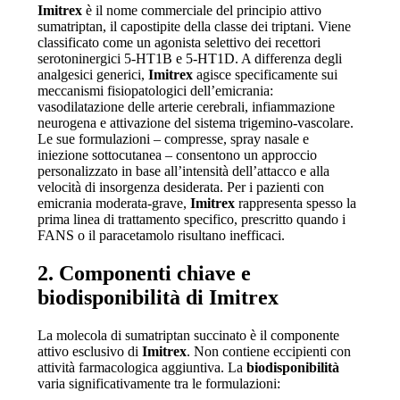
Imitrex
è il nome commerciale del principio attivo
sumatriptan, il capostipite della classe dei triptani. Viene
classificato come un agonista selettivo dei recettori
serotoninergici 5-HT1B e 5-HT1D. A differenza degli
analgesici generici,
Imitrex
agisce specificamente sui
meccanismi fisiopatologici dell’emicrania:
vasodilatazione delle arterie cerebrali, infiammazione
neurogena e attivazione del sistema trigemino-vascolare.
Le sue formulazioni – compresse, spray nasale e
iniezione sottocutanea – consentono un approccio
personalizzato in base all’intensità dell’attacco e alla
velocità di insorgenza desiderata. Per i pazienti con
emicrania moderata-grave,
Imitrex
rappresenta spesso la
prima linea di trattamento specifico, prescritto quando i
FANS o il paracetamolo risultano inefficaci.
2. Componenti chiave e
biodisponibilità di Imitrex
La molecola di sumatriptan succinato è il componente
attivo esclusivo di
Imitrex
. Non contiene eccipienti con
attività farmacologica aggiuntiva. La
biodisponibilità
varia significativamente tra le formulazioni: