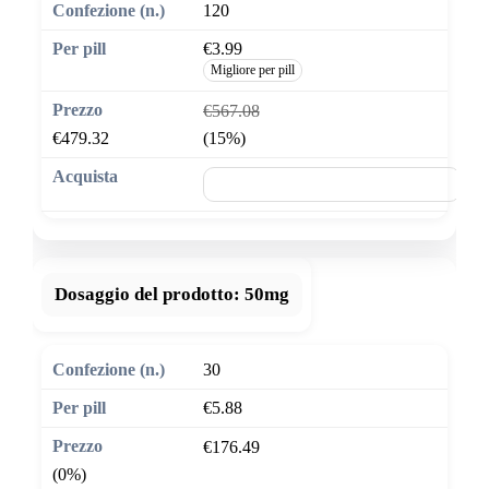
120
€3.99
Migliore per pill
€567.08
€479.32
(15%)
🛒 Aggiungi al carrello
Dosaggio del prodotto:
50mg
30
€5.88
€176.49
(0%)