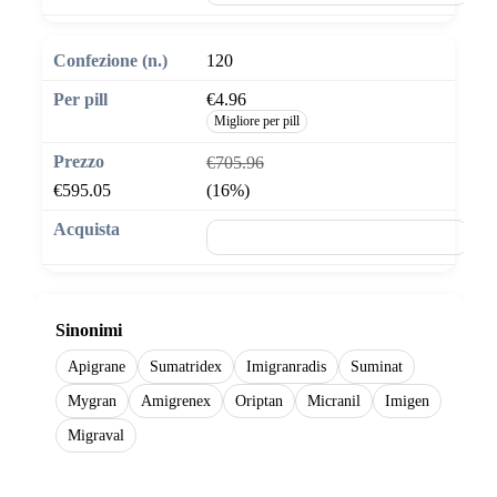
120
€4.96
Migliore per pill
€705.96
€595.05
(16%)
🛒 Aggiungi al carrello
Sinonimi
Apigrane
Sumatridex
Imigranradis
Suminat
Mygran
Amigrenex
Oriptan
Micranil
Imigen
Migraval
Show more