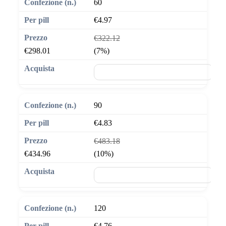
60
€4.97
€322.12
€298.01
(7%)
🛒 Aggiungi al carrello
90
€4.83
€483.18
€434.96
(10%)
🛒 Aggiungi al carrello
120
€4.76