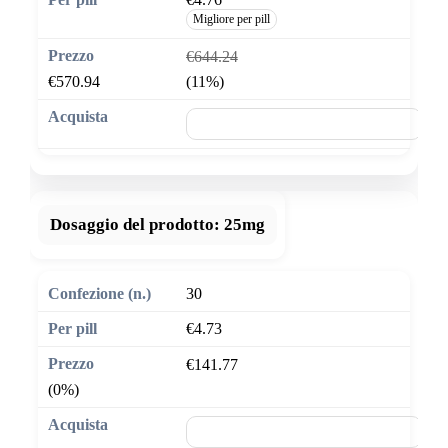
Migliore per pill
€644.24
€570.94
(11%)
🛒 Aggiungi al carrello
Dosaggio del prodotto:
25mg
30
€4.73
€141.77
(0%)
🛒 Aggiungi al carrello