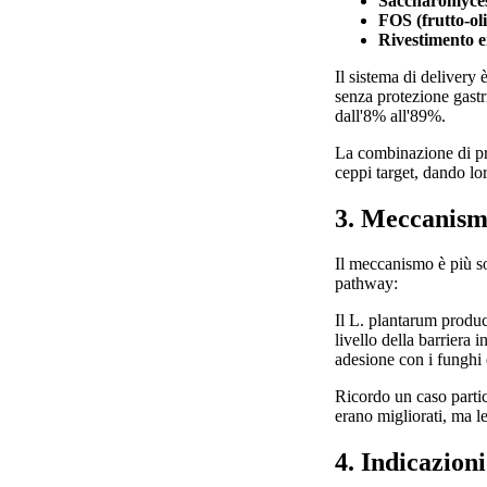
Saccharomyces
FOS (frutto-ol
Rivestimento en
Il sistema di delivery 
senza protezione gastr
dall'8% all'89%.
La combinazione di pre
ceppi target, dando lo
3. Meccanismo
Il meccanismo è più sof
pathway:
Il L. plantarum produc
livello della barriera 
adesione con i funghi 
Ricordo un caso partic
erano migliorati, ma l
4. Indicazion