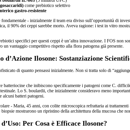
 boulardii IL-003
(5 miliardi UFC)
igosaccaridi)
come prebiotico selettivo
terico gastro-resistente
è fondamentale - inizialmente il team era diviso sull’opportunità di invest
ica, il 90% dei ceppi sarebbe morto. Aveva ragione: i test in vitro most
biotici specifici per questi ceppi è un’altra innovazione. I FOS non son
ro un vantaggio competitivo rispetto alla flora patogena già presente.
 d’Azione Ilosone: Sostanziazione Scientifi
isticato di quanto pensassi inizialmente. Non si tratta solo di “aggiunger
e batteriocine che inibiscono specificamente i patogeni come C. difficil
intestinale. Lo S. boulardii, che inizialmente consideravo meno importante,
e alcuni batteri patogeni.
olare - Maria, 45 anni, con colite microscopica refrattaria ai trattament
e biopsie mostrarono un ripristino della architettura della mucosa che no
i d’Uso: Per Cosa è Efficace Ilosone?