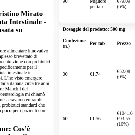
90
Migliore
€79.09
per tab
(6%)
ristino Mirato
ta Intestinale -
sata su
Dosaggio del prodotto:
500 mg
Confezione
Per tab
Prezzo
(n.)
tore alimentare innovativo
lesso brevettato di
oncentrazione con prebiotici
specificamente per il
€52.08
iota intestinale in
30
€1.74
(0%)
si. L’ho visto emergere
taria italiana circa tre anni
sor Mancini del
troenterologia mi chiamò
one - eravamo entrambi
ei probiotici standard che
 poco per i pazienti con
€104.16
60
€1.56
€93.55
(10%)
one: Cos’è