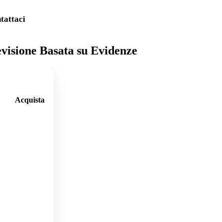
tattaci
evisione Basata su Evidenze
Acquista
🛒
Aggi
ungi
al
carre
llo
🛒
Aggi
ungi