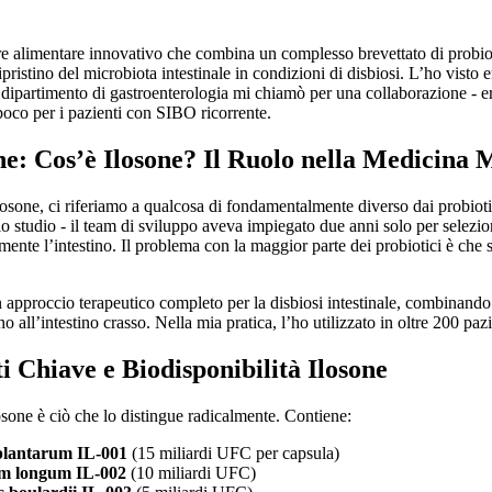
re alimentare innovativo che combina un complesso brevettato di probioti
ipristino del microbiota intestinale in condizioni di disbiosi. L’ho visto e
dipartimento di gastroenterologia mi chiamò per una collaborazione - era
oco per i pazienti con SIBO ricorrente.
ne: Cos’è Ilosone? Il Ruolo nella Medicina
osone, ci riferiamo a qualcosa di fondamentalmente diverso dai probiot
io studio - il team di sviluppo aveva impiegato due anni solo per selezio
amente l’intestino. Il problema con la maggior parte dei probiotici è c
 approccio terapeutico completo per la disbiosi intestinale, combinando 
ino all’intestino crasso. Nella mia pratica, l’ho utilizzato in oltre 200 paz
 Chiave e Biodisponibilità Ilosone
sone è ciò che lo distingue radicalmente. Contiene:
 plantarum IL-001
(15 miliardi UFC per capsula)
um longum IL-002
(10 miliardi UFC)