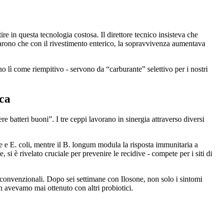
ire in questa tecnologia costosa. Il direttore tecnico insisteva che
rarono che con il rivestimento enterico, la sopravvivenza aumentava
o lì come riempitivo - servono da “carburante” selettivo per i nostri
ca
e batteri buoni”. I tre ceppi lavorano in sinergia attraverso diversi
e e E. coli, mentre il B. longum modula la risposta immunitaria a
 si è rivelato cruciale per prevenire le recidive - compete per i siti di
i convenzionali. Dopo sei settimane con Ilosone, non solo i sintomi
n avevamo mai ottenuto con altri probiotici.