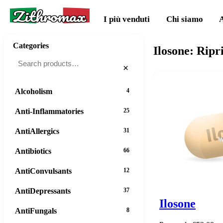
Zithromax
I più venduti
Chi siamo
Categories
Ilosone: Ripr
×
Alcoholism
4
Anti-Inflammatories
25
AntiAllergics
31
Antibiotics
66
AntiConvulsants
12
AntiDepressants
37
Ilosone
AntiFungals
8