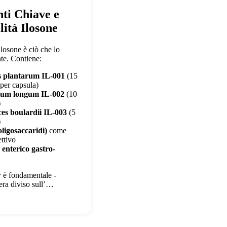
ti Chiave e
lità Ilosone
losone è ciò che lo
te. Contiene:
s plantarum IL-001
(15
per capsula)
rium longum IL-002
(10
)
s boulardii IL-003
(5
)
ligosaccaridi)
come
ettivo
 enterico gastro-
ry è fondamentale -
 era diviso sull’…