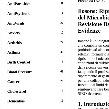
Prezzo da €52.08
AntiParasitics
11
Ilosone: Rip
AntiPsychotic
14
del Microbio
Revisione Ba
AntiVirals
27
Evidenze
Anxiety
16
Ilosone è un integra
Arthritis
29
che combina un comp
probiotici ad alta c
Asthma
30
selettivi, formulato 
ripristino del microb
Birth Control
5
condizioni di disbio
dalla ricerca universi
fa, quando il profes
Blood Pressure
63
dipartimento di gas
per una collaborazi
Cancer
20
frustrati dai limiti d
sembravano fare ben
Cholesterol
16
SIBO ricorrente.
Dementias
16
1. Introduzi