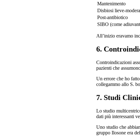
Mantenimento
Disbiosi lieve-modera
Post-antibiotico
SIBO (come adiuvant
All’inizio eravamo inc
6. Controindi
Controindicazioni ass
pazienti che assumono
Un errore che ho fatto
collegammo allo S. bou
7. Studi Clini
Lo studio multicentric
dati più interessanti 
Uno studio che abbiamo
gruppo Ilosone era de