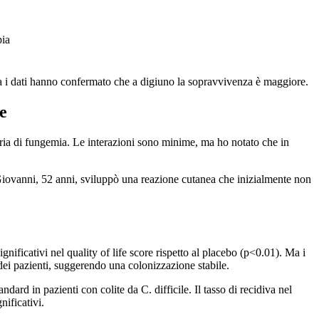
pia
 ma i dati hanno confermato che a digiuno la sopravvivenza è maggiore.
e
ria di fungemia. Le interazioni sono minime, ma ho notato che in
i. Giovanni, 52 anni, sviluppò una reazione cutanea che inizialmente non
nificativi nel quality of life score rispetto al placebo (p<0.01). Ma i
 dei pazienti, suggerendo una colonizzazione stabile.
rd in pazienti con colite da C. difficile. Il tasso di recidiva nel
ificativi.