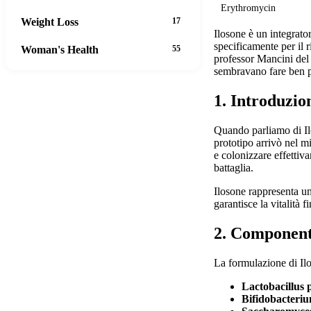
Erythromycin
Weight Loss
17
Ilosone è un integrato
specificamente per il r
Woman's Health
55
professor Mancini del 
sembravano fare ben p
1. Introduzio
Quando parliamo di Il
prototipo arrivò nel m
e colonizzare effettiv
battaglia.
Ilosone rappresenta un
garantisce la vitalità f
2. Componenti
La formulazione di Ilo
Lactobacillus
Bifidobacteri