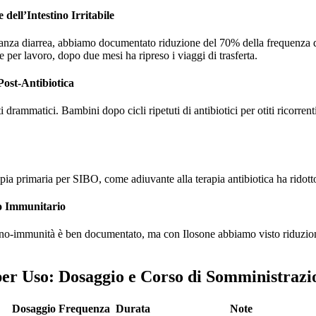
dell’Intestino Irritabile
nza diarrea, abbiamo documentato riduzione del 70% della frequenza de
e per lavoro, dopo due mesi ha ripreso i viaggi di trasferta.
Post-Antibiotica
ti drammatici. Bambini dopo cicli ripetuti di antibiotici per otiti ricorrenti
pia primaria per SIBO, come adiuvante alla terapia antibiotica ha ridott
o Immunitario
ino-immunità è ben documentato, ma con Ilosone abbiamo visto riduzioni si
 per Uso: Dosaggio e Corso di Somministrazi
Dosaggio
Frequenza
Durata
Note