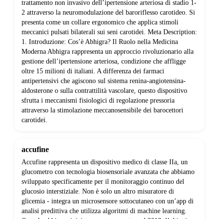
trattamento non invasivo dell’ipertensione arteriosa di stadio 1-
2 attraverso la neuromodulazione del baroriflesso carotideo. Si
presenta come un collare ergonomico che applica stimoli
meccanici pulsati bilaterali sui seni carotidei. Meta Description:
1. Introduzione: Cos’è Abhigra? Il Ruolo nella Medicina
Moderna Abhigra rappresenta un approccio rivoluzionario alla
gestione dell’ipertensione arteriosa, condizione che affligge
oltre 15 milioni di italiani. A differenza dei farmaci
antipertensivi che agiscono sul sistema renina-angiotensina-
aldosterone o sulla contrattilità vascolare, questo dispositivo
sfrutta i meccanismi fisiologici di regolazione pressoria
attraverso la stimolazione meccanosensibile dei barocettori
carotidei.
accufine
Accufine rappresenta un dispositivo medico di classe IIa, un
glucometro con tecnologia biosensoriale avanzata che abbiamo
sviluppato specificamente per il monitoraggio continuo del
glucosio interstiziale. Non è solo un altro misuratore di
glicemia - integra un microsensore sottocutaneo con un’app di
analisi predittiva che utilizza algoritmi di machine learning.