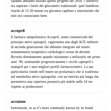
Quando abbiamo iniziato questo progetto nel 2018, l’obiettivo
era superare i limiti dei glucometri tradizionali: quel fastidioso
ritardo di 15-20 minuti tra glicemia capillare e interstiziale che
tutti noi conosciamo bene.
accupril
Il farmaco antipertensivo Accupril, nome commerciale del
principio attivo quinapril, rappresenta uno degli ACE-inibitori
di seconda generazione che abbiamo integrato nel nostro
armamentario terapeutico cardiologico ormai da decenni.
Ricordo distintamente quando iniziammo a utilizzarlo nei primi
anni ‘90, sostituendo progressivamente i vecchi captopril e
enalapril per i suoi migliori profili farmacocinetici. La sua
particolarità risiede nell’essere un profarmaco che si trasforma
nel metabolita attivo quinaprilat, con un’emivita più lunga che
permetteva una copertura pressoria più stabile nelle 24 ore
rispetto ai predecessori.
accutane
Isotretinoin, or as it’s more commonly known by its brand