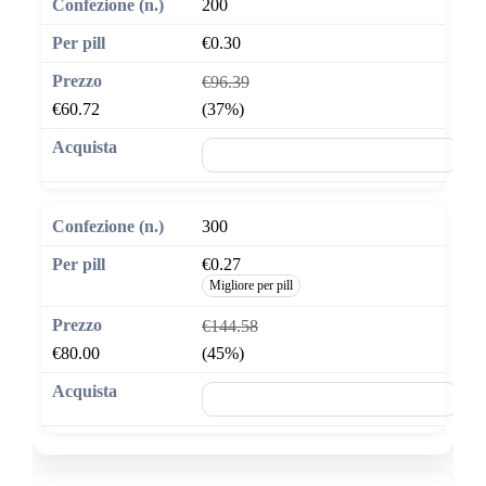
200
€0.30
€96.39
€60.72
(37%)
🛒 Aggiungi al carrello
300
€0.27
Migliore per pill
€144.58
€80.00
(45%)
🛒 Aggiungi al carrello