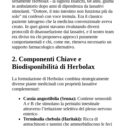
seriamente Herbolax - la signora Bianchi, 68 anni, giunta
in ambulatorio dopo anni di dipendenza da lassativi
stimolanti. “Dottore, il mio intestino non funziona più da
solo” mi confessò con voce tremula. Era il classico
paziente iatrogeno che la medicina convenzionale aveva
creato. In quei giorni stavamo rivalutando diversi
protocolli di disassuefazione dai lassativi, e il nostro team
era diviso tra chi proponeva approcci puramente
comportamentali e chi, come me, riteneva necessario un
supporto farmacologico alternativo.
2. Componenti Chiave e
Biodisponibilità di Herbolax
La formulazione di Herbolax combina strategicamente
diverse piante medicinali con proprietà lassative
complementari:
Cassia angustifolia (Senna):
Contiene sennosidi
A e B che stimolano la peristalsi intestinale
attraverso l’irritazione selettiva del plesso nervoso
enterico
Terminalia chebula (Haritaki):
Ricca di
antrachinoni e tannini che ammorbidiscono le feci