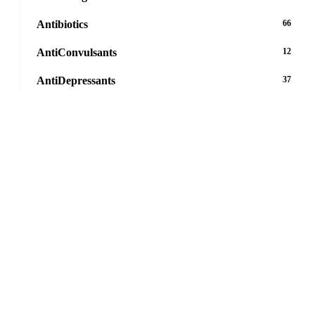
Antibiotics
66
AntiConvulsants
12
AntiDepressants
37
AntiFungals
8
AntiParasitics
11
AntiPsychotic
14
AntiVirals
27
Anxiety
16
Arthritis
29
Asthma
30
Birth Control
5