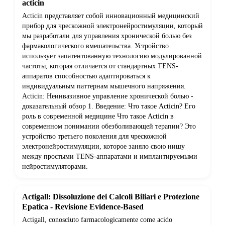
acticin
Acticin представляет собой инновационный медицинский
прибор для чрескожной электронейростимуляции, который
мы разработали для управления хронической болью без
фармакологического вмешательства. Устройство
использует запатентованную технологию модулированной
частоты, которая отличается от стандартных TENS-
аппаратов способностью адаптироваться к
индивидуальным паттернам мышечного напряжения.
Acticin: Неинвазивное управление хронической болью -
доказательный обзор 1. Введение: Что такое Acticin? Его
роль в современной медицине Что такое Acticin в
современном понимании обезболивающей терапии? Это
устройство третьего поколения для чрескожной
электронейростимуляции, которое заняло свою нишу
между простыми TENS-аппаратами и имплантируемыми
нейростимуляторами.
Actigall: Dissoluzione dei Calcoli Biliari e Protezione
Epatica - Revisione Evidence-Based
Actigall, conosciuto farmacologicamente come acido