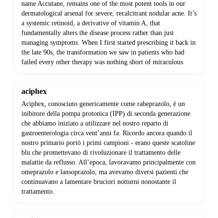
name Accutane, remains one of the most potent tools in our
dermatological arsenal for severe, recalcitrant nodular acne. It’s
a systemic retinoid, a derivative of vitamin A, that
fundamentally alters the disease process rather than just
managing symptoms. When I first started prescribing it back in
the late 90s, the transformation we saw in patients who had
failed every other therapy was nothing short of miraculous.
aciphex
Aciphex, conosciuto genericamente come rabeprazolo, è un
inibitore della pompa protonica (IPP) di seconda generazione
che abbiamo iniziato a utilizzare nel nostro reparto di
gastroenterologia circa vent’anni fa. Ricordo ancora quando il
nostro primario portò i primi campioni - erano queste scatoline
blu che promettevano di rivoluzionare il trattamento delle
malattie da reflusso. All’epoca, lavoravamo principalmente con
omeprazolo e lansoprazolo, ma avevamo diversi pazienti che
continuavano a lamentare bruciori notturni nonostante il
trattamento.