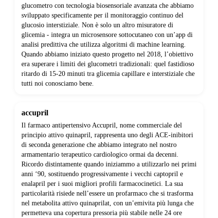
glucometro con tecnologia biosensoriale avanzata che abbiamo
sviluppato specificamente per il monitoraggio continuo del
glucosio interstiziale. Non è solo un altro misuratore di
glicemia - integra un microsensore sottocutaneo con un’app di
analisi predittiva che utilizza algoritmi di machine learning.
Quando abbiamo iniziato questo progetto nel 2018, l’obiettivo
era superare i limiti dei glucometri tradizionali: quel fastidioso
ritardo di 15-20 minuti tra glicemia capillare e interstiziale che
tutti noi conosciamo bene.
accupril
Il farmaco antipertensivo Accupril, nome commerciale del
principio attivo quinapril, rappresenta uno degli ACE-inibitori
di seconda generazione che abbiamo integrato nel nostro
armamentario terapeutico cardiologico ormai da decenni.
Ricordo distintamente quando iniziammo a utilizzarlo nei primi
anni ‘90, sostituendo progressivamente i vecchi captopril e
enalapril per i suoi migliori profili farmacocinetici. La sua
particolarità risiede nell’essere un profarmaco che si trasforma
nel metabolita attivo quinaprilat, con un’emivita più lunga che
permetteva una copertura pressoria più stabile nelle 24 ore