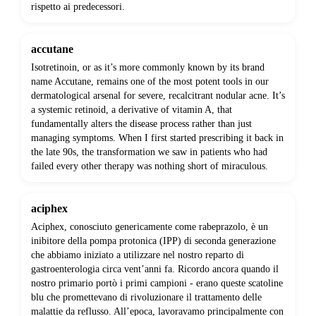
rispetto ai predecessori.
accutane
Isotretinoin, or as it’s more commonly known by its brand
name Accutane, remains one of the most potent tools in our
dermatological arsenal for severe, recalcitrant nodular acne. It’s
a systemic retinoid, a derivative of vitamin A, that
fundamentally alters the disease process rather than just
managing symptoms. When I first started prescribing it back in
the late 90s, the transformation we saw in patients who had
failed every other therapy was nothing short of miraculous.
aciphex
Aciphex, conosciuto genericamente come rabeprazolo, è un
inibitore della pompa protonica (IPP) di seconda generazione
che abbiamo iniziato a utilizzare nel nostro reparto di
gastroenterologia circa vent’anni fa. Ricordo ancora quando il
nostro primario portò i primi campioni - erano queste scatoline
blu che promettevano di rivoluzionare il trattamento delle
malattie da reflusso. All’epoca, lavoravamo principalmente con