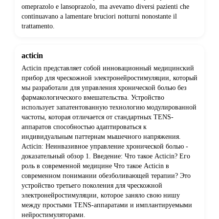
omeprazolo e lansoprazolo, ma avevamo diversi pazienti che
continuavano a lamentare bruciori notturni nonostante il
trattamento.
acticin
Acticin представляет собой инновационный медицинский
прибор для чрескожной электронейростимуляции, который
мы разработали для управления хронической болью без
фармакологического вмешательства. Устройство
использует запатентованную технологию модулированной
частоты, которая отличается от стандартных TENS-
аппаратов способностью адаптироваться к
индивидуальным паттернам мышечного напряжения.
Acticin: Неинвазивное управление хронической болью -
доказательный обзор 1. Введение: Что такое Acticin? Его
роль в современной медицине Что такое Acticin в
современном понимании обезболивающей терапии? Это
устройство третьего поколения для чрескожной
электронейростимуляции, которое заняло свою нишу
между простыми TENS-аппаратами и имплантируемыми
нейростимуляторами.