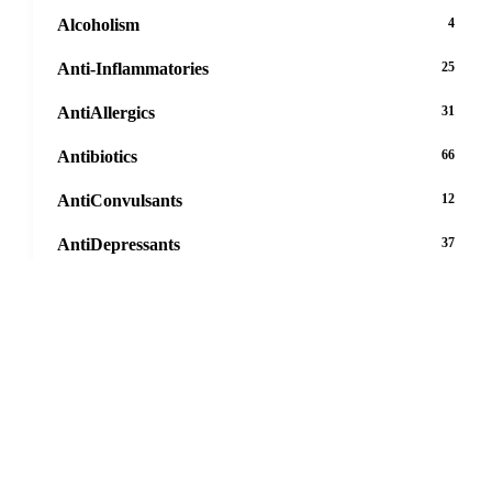
Alcoholism
4
Anti-Inflammatories
25
AntiAllergics
31
Antibiotics
66
AntiConvulsants
12
AntiDepressants
37
AntiFungals
8
AntiParasitics
11
AntiPsychotic
14
AntiVirals
27
Anxiety
16