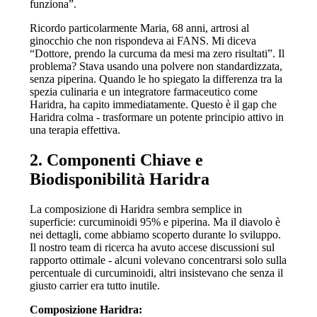
funziona”.
Ricordo particolarmente Maria, 68 anni, artrosi al
ginocchio che non rispondeva ai FANS. Mi diceva
“Dottore, prendo la curcuma da mesi ma zero risultati”. Il
problema? Stava usando una polvere non standardizzata,
senza piperina. Quando le ho spiegato la differenza tra la
spezia culinaria e un integratore farmaceutico come
Haridra, ha capito immediatamente. Questo è il gap che
Haridra colma - trasformare un potente principio attivo in
una terapia effettiva.
2. Componenti Chiave e
Biodisponibilità Haridra
La composizione di Haridra sembra semplice in
superficie: curcuminoidi 95% e piperina. Ma il diavolo è
nei dettagli, come abbiamo scoperto durante lo sviluppo.
Il nostro team di ricerca ha avuto accese discussioni sul
rapporto ottimale - alcuni volevano concentrarsi solo sulla
percentuale di curcuminoidi, altri insistevano che senza il
giusto carrier era tutto inutile.
Composizione Haridra: