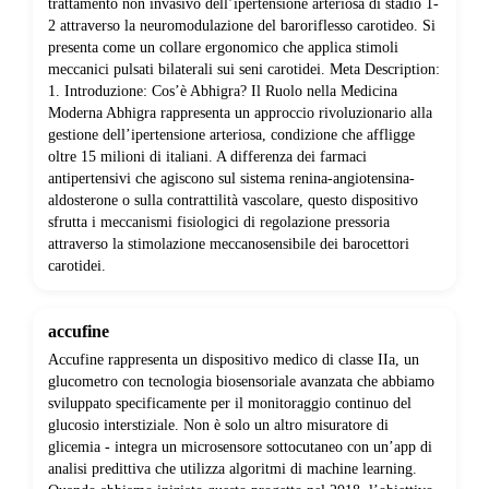
trattamento non invasivo dell’ipertensione arteriosa di stadio 1-
2 attraverso la neuromodulazione del baroriflesso carotideo. Si
presenta come un collare ergonomico che applica stimoli
meccanici pulsati bilaterali sui seni carotidei. Meta Description:
1. Introduzione: Cos’è Abhigra? Il Ruolo nella Medicina
Moderna Abhigra rappresenta un approccio rivoluzionario alla
gestione dell’ipertensione arteriosa, condizione che affligge
oltre 15 milioni di italiani. A differenza dei farmaci
antipertensivi che agiscono sul sistema renina-angiotensina-
aldosterone o sulla contrattilità vascolare, questo dispositivo
sfrutta i meccanismi fisiologici di regolazione pressoria
attraverso la stimolazione meccanosensibile dei barocettori
carotidei.
accufine
Accufine rappresenta un dispositivo medico di classe IIa, un
glucometro con tecnologia biosensoriale avanzata che abbiamo
sviluppato specificamente per il monitoraggio continuo del
glucosio interstiziale. Non è solo un altro misuratore di
glicemia - integra un microsensore sottocutaneo con un’app di
analisi predittiva che utilizza algoritmi di machine learning.