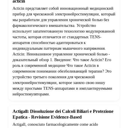
acticin
Acticin представляет собой инновационный медицинский
прибор для чрескожной электронейростимуляции, который
мы разработали для управления хронической болью без
фармакологического вмешательства. Устройство
использует запатентованную технологию модулированной
частоты, которая отличается от стандартных TENS-
аппаратов способностью адаптироваться к
индивидуальным паттернам мышечного напряжения.
Acticin: Неинвазивное управление хронической болью -
доказательный обзор 1. Введение: Что такое Acticin? Его
роль в современной медицине Что такое Acticin в
современном понимании обезболивающей терапии? Это
устройство третьего поколения для чрескожной
электронейростимуляции, которое заняло свою нишу
между простыми TENS-аппаратами и имплантируемыми
нейростимуляторами.
Actigall: Dissoluzione dei Calcoli Biliari e Protezione
Epatica - Revisione Evidence-Based
Actigall, conosciuto farmacologicamente come acido