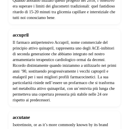
Quando abbiamo iniziato questo progetto nel 2018, l’obiettivo
era superare i limiti dei glucometri tradizionali: quel fastidioso
ritardo di 15-20 minuti tra glicemia capillare e interstiziale che
tutti noi conosciamo bene.
accupril
Il farmaco antipertensivo Accupril, nome commerciale del
principio attivo quinapril, rappresenta uno degli ACE-inibitori
di seconda generazione che abbiamo integrato nel nostro
armamentario terapeutico cardiologico ormai da decenni.
Ricordo distintamente quando iniziammo a utilizzarlo nei primi
anni ‘90, sostituendo progressivamente i vecchi captopril e
enalapril per i suoi migliori profili farmacocinetici. La sua
particolarità risiede nell’essere un profarmaco che si trasforma
nel metabolita attivo quinaprilat, con un’emivita più lunga che
permetteva una copertura pressoria più stabile nelle 24 ore
rispetto ai predecessori.
accutane
Isotretinoin, or as it’s more commonly known by its brand