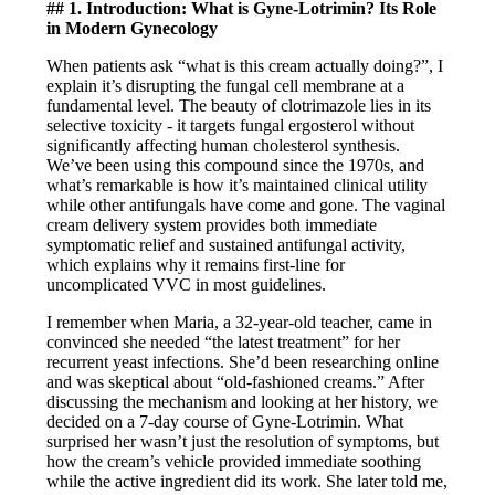
## 1. Introduction: What is Gyne-Lotrimin? Its Role
in Modern Gynecology
When patients ask “what is this cream actually doing?”, I
explain it’s disrupting the fungal cell membrane at a
fundamental level. The beauty of clotrimazole lies in its
selective toxicity - it targets fungal ergosterol without
significantly affecting human cholesterol synthesis.
We’ve been using this compound since the 1970s, and
what’s remarkable is how it’s maintained clinical utility
while other antifungals have come and gone. The vaginal
cream delivery system provides both immediate
symptomatic relief and sustained antifungal activity,
which explains why it remains first-line for
uncomplicated VVC in most guidelines.
I remember when Maria, a 32-year-old teacher, came in
convinced she needed “the latest treatment” for her
recurrent yeast infections. She’d been researching online
and was skeptical about “old-fashioned creams.” After
discussing the mechanism and looking at her history, we
decided on a 7-day course of Gyne-Lotrimin. What
surprised her wasn’t just the resolution of symptoms, but
how the cream’s vehicle provided immediate soothing
while the active ingredient did its work. She later told me,