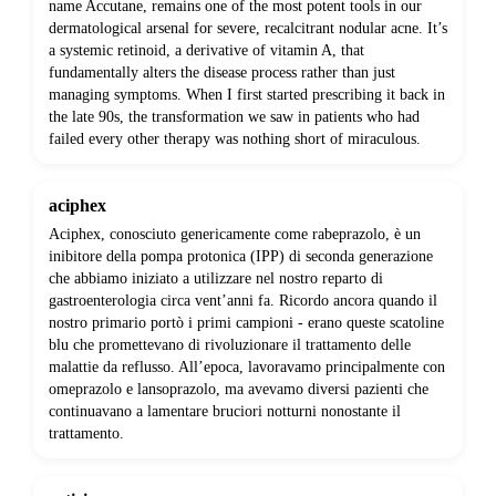
name Accutane, remains one of the most potent tools in our
dermatological arsenal for severe, recalcitrant nodular acne. It’s
a systemic retinoid, a derivative of vitamin A, that
fundamentally alters the disease process rather than just
managing symptoms. When I first started prescribing it back in
the late 90s, the transformation we saw in patients who had
failed every other therapy was nothing short of miraculous.
aciphex
Aciphex, conosciuto genericamente come rabeprazolo, è un
inibitore della pompa protonica (IPP) di seconda generazione
che abbiamo iniziato a utilizzare nel nostro reparto di
gastroenterologia circa vent’anni fa. Ricordo ancora quando il
nostro primario portò i primi campioni - erano queste scatoline
blu che promettevano di rivoluzionare il trattamento delle
malattie da reflusso. All’epoca, lavoravamo principalmente con
omeprazolo e lansoprazolo, ma avevamo diversi pazienti che
continuavano a lamentare bruciori notturni nonostante il
trattamento.