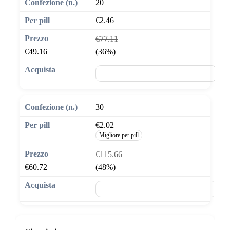
20
€2.46
€77.11
€49.16
(36%)
🛒 Aggiungi al carrello
30
€2.02
Migliore per pill
€115.66
€60.72
(48%)
🛒 Aggiungi al carrello