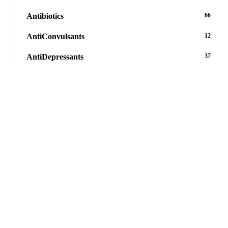
Antibiotics
66
AntiConvulsants
12
AntiDepressants
37
AntiFungals
8
AntiParasitics
11
AntiPsychotic
14
AntiVirals
27
Anxiety
16
Arthritis
29
Asthma
30
Birth Control
5