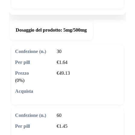
Dosaggio del prodotto:
5mg/500mg
30
€1.64
€49.13
(0%)
🛒 Aggiungi al carrello
60
€1.45