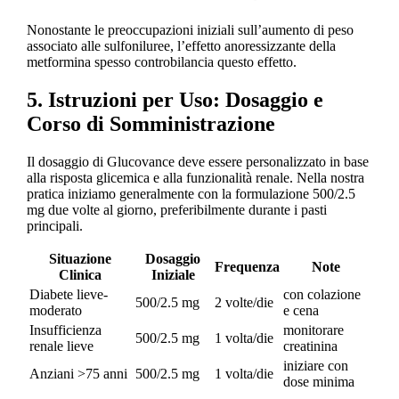
Nonostante le preoccupazioni iniziali sull’aumento di peso
associato alle sulfoniluree, l’effetto anoressizzante della
metformina spesso controbilancia questo effetto.
5. Istruzioni per Uso: Dosaggio e
Corso di Somministrazione
Il dosaggio di Glucovance deve essere personalizzato in base
alla risposta glicemica e alla funzionalità renale. Nella nostra
pratica iniziamo generalmente con la formulazione 500/2.5
mg due volte al giorno, preferibilmente durante i pasti
principali.
Situazione
Dosaggio
Frequenza
Note
Clinica
Iniziale
Diabete lieve-
con colazione
500/2.5 mg
2 volte/die
moderato
e cena
Insufficienza
monitorare
500/2.5 mg
1 volta/die
renale lieve
creatinina
iniziare con
Anziani >75 anni
500/2.5 mg
1 volta/die
dose minima