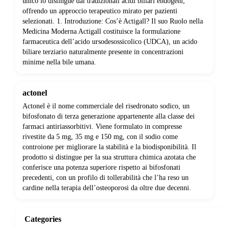
unico lo distingue dai tradizionali acidi biliari endogeni,
offrendo un approccio terapeutico mirato per pazienti
selezionati. 1. Introduzione: Cos’è Actigall? Il suo Ruolo nella
Medicina Moderna Actigall costituisce la formulazione
farmaceutica dell’acido ursodesossicolico (UDCA), un acido
biliare terziario naturalmente presente in concentrazioni
minime nella bile umana.
actonel
Actonel è il nome commerciale del risedronato sodico, un
bifosfonato di terza generazione appartenente alla classe dei
farmaci antiriassorbitivi. Viene formulato in compresse
rivestite da 5 mg, 35 mg e 150 mg, con il sodio come
controione per migliorare la stabilità e la biodisponibilità. Il
prodotto si distingue per la sua struttura chimica azotata che
conferisce una potenza superiore rispetto ai bifosfonati
precedenti, con un profilo di tollerabilità che l’ha reso un
cardine nella terapia dell’osteoporosi da oltre due decenni.
Categories