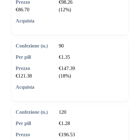
€98.26
€86.70
(12%)
🛒 Aggiungi al carrello
90
€1.35
€147.39
€121.38
(18%)
🛒 Aggiungi al carrello
120
€1.28
€196.53