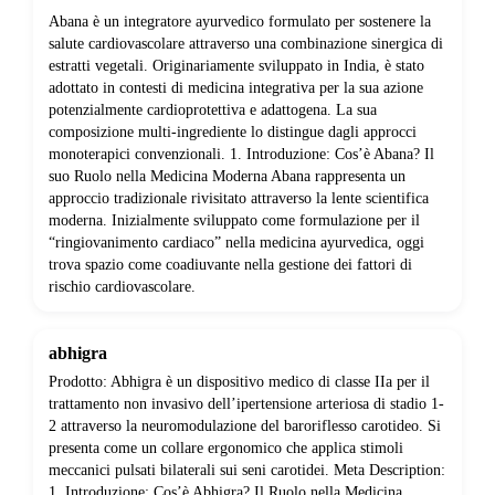
Abana è un integratore ayurvedico formulato per sostenere la
salute cardiovascolare attraverso una combinazione sinergica di
estratti vegetali. Originariamente sviluppato in India, è stato
adottato in contesti di medicina integrativa per la sua azione
potenzialmente cardioprotettiva e adattogena. La sua
composizione multi-ingrediente lo distingue dagli approcci
monoterapici convenzionali. 1. Introduzione: Cos’è Abana? Il
suo Ruolo nella Medicina Moderna Abana rappresenta un
approccio tradizionale rivisitato attraverso la lente scientifica
moderna. Inizialmente sviluppato come formulazione per il
“ringiovanimento cardiaco” nella medicina ayurvedica, oggi
trova spazio come coadiuvante nella gestione dei fattori di
rischio cardiovascolare.
abhigra
Prodotto: Abhigra è un dispositivo medico di classe IIa per il
trattamento non invasivo dell’ipertensione arteriosa di stadio 1-
2 attraverso la neuromodulazione del baroriflesso carotideo. Si
presenta come un collare ergonomico che applica stimoli
meccanici pulsati bilaterali sui seni carotidei. Meta Description:
1. Introduzione: Cos’è Abhigra? Il Ruolo nella Medicina