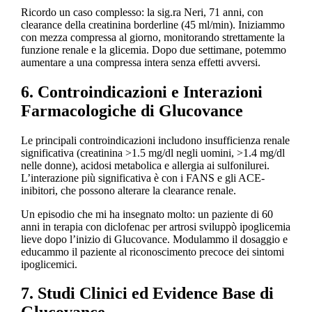
Ricordo un caso complesso: la sig.ra Neri, 71 anni, con
clearance della creatinina borderline (45 ml/min). Iniziammo
con mezza compressa al giorno, monitorando strettamente la
funzione renale e la glicemia. Dopo due settimane, potemmo
aumentare a una compressa intera senza effetti avversi.
6. Controindicazioni e Interazioni
Farmacologiche di Glucovance
Le principali controindicazioni includono insufficienza renale
significativa (creatinina >1.5 mg/dl negli uomini, >1.4 mg/dl
nelle donne), acidosi metabolica e allergia ai sulfonilurei.
L’interazione più significativa è con i FANS e gli ACE-
inibitori, che possono alterare la clearance renale.
Un episodio che mi ha insegnato molto: un paziente di 60
anni in terapia con diclofenac per artrosi sviluppò ipoglicemia
lieve dopo l’inizio di Glucovance. Modulammo il dosaggio e
educammo il paziente al riconoscimento precoce dei sintomi
ipoglicemici.
7. Studi Clinici ed Evidence Base di