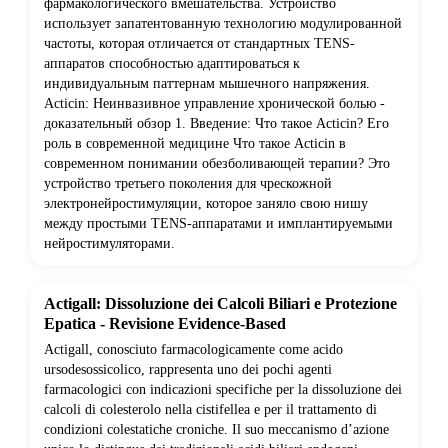
фармакологического вмешательства. Устройство
использует запатентованную технологию модулированной
частоты, которая отличается от стандартных TENS-
аппаратов способностью адаптироваться к
индивидуальным паттернам мышечного напряжения.
Acticin: Неинвазивное управление хронической болью -
доказательный обзор 1. Введение: Что такое Acticin? Его
роль в современной медицине Что такое Acticin в
современном понимании обезболивающей терапии? Это
устройство третьего поколения для чрескожной
электронейростимуляции, которое заняло свою нишу
между простыми TENS-аппаратами и имплантируемыми
нейростимуляторами.
Actigall: Dissoluzione dei Calcoli Biliari e Protezione
Epatica - Revisione Evidence-Based
Actigall, conosciuto farmacologicamente come acido
ursodesossicolico, rappresenta uno dei pochi agenti
farmacologici con indicazioni specifiche per la dissoluzione dei
calcoli di colesterolo nella cistifellea e per il trattamento di
condizioni colestatiche croniche. Il suo meccanismo d’azione