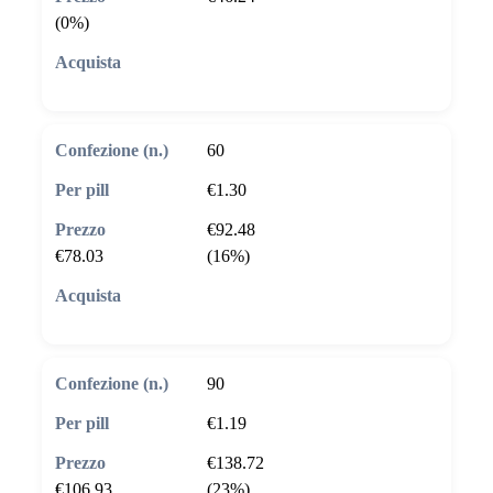
(0%)
🛒 Aggiungi al carrello
60
€1.30
€92.48
€78.03
(16%)
🛒 Aggiungi al carrello
90
€1.19
€138.72
€106.93
(23%)