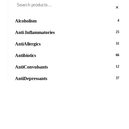
×
Alcoholism
4
Anti-Inflammatories
25
AntiAllergics
31
Antibiotics
66
AntiConvulsants
12
AntiDepressants
37
AntiFungals
8
AntiParasitics
11
AntiPsychotic
14
AntiVirals
27