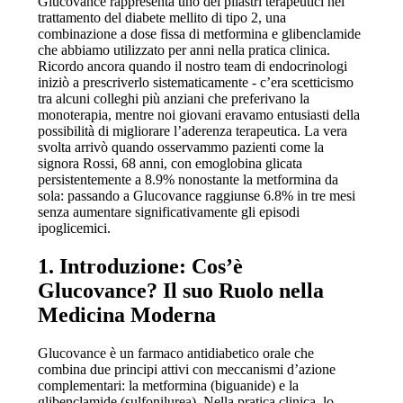
Glucovance rappresenta uno dei pilastri terapeutici nel
trattamento del diabete mellito di tipo 2, una
combinazione a dose fissa di metformina e glibenclamide
che abbiamo utilizzato per anni nella pratica clinica.
Ricordo ancora quando il nostro team di endocrinologi
iniziò a prescriverlo sistematicamente - c’era scetticismo
tra alcuni colleghi più anziani che preferivano la
monoterapia, mentre noi giovani eravamo entusiasti della
possibilità di migliorare l’aderenza terapeutica. La vera
svolta arrivò quando osservammo pazienti come la
signora Rossi, 68 anni, con emoglobina glicata
persistentemente a 8.9% nonostante la metformina da
sola: passando a Glucovance raggiunse 6.8% in tre mesi
senza aumentare significativamente gli episodi
ipoglicemici.
1. Introduzione: Cos’è
Glucovance? Il suo Ruolo nella
Medicina Moderna
Glucovance è un farmaco antidiabetico orale che
combina due principi attivi con meccanismi d’azione
complementari: la metformina (biguanide) e la
glibenclamide (sulfonilurea). Nella pratica clinica, lo