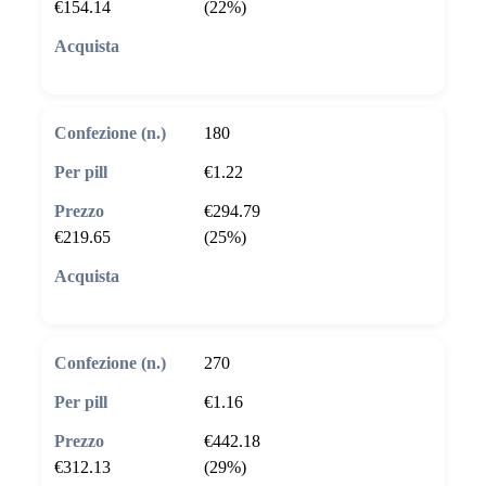
€154.14
(22%)
🛒 Aggiungi al carrello
180
€1.22
€294.79
€219.65
(25%)
🛒 Aggiungi al carrello
270
€1.16
€442.18
€312.13
(29%)