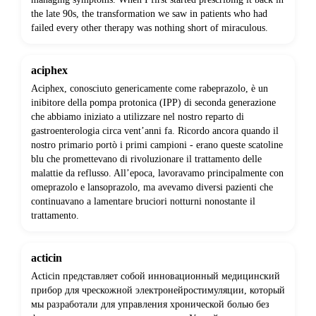
the late 90s, the transformation we saw in patients who had
failed every other therapy was nothing short of miraculous.
aciphex
Aciphex, conosciuto genericamente come rabeprazolo, è un
inibitore della pompa protonica (IPP) di seconda generazione
che abbiamo iniziato a utilizzare nel nostro reparto di
gastroenterologia circa vent’anni fa. Ricordo ancora quando il
nostro primario portò i primi campioni - erano queste scatoline
blu che promettevano di rivoluzionare il trattamento delle
malattie da reflusso. All’epoca, lavoravamo principalmente con
omeprazolo e lansoprazolo, ma avevamo diversi pazienti che
continuavano a lamentare bruciori notturni nonostante il
trattamento.
acticin
Acticin представляет собой инновационный медицинский
прибор для чрескожной электронейростимуляции, который
мы разработали для управления хронической болью без