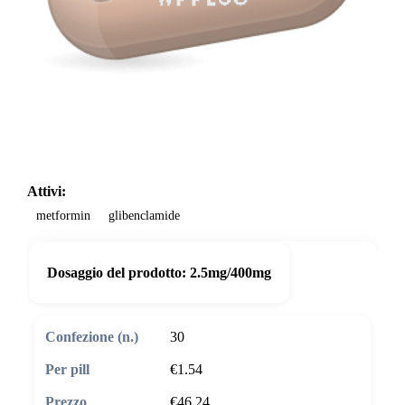
Attivi:
metformin
glibenclamide
Dosaggio del prodotto:
2.5mg/400mg
30
€1.54
€46.24