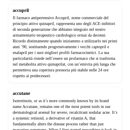
accupril
Il farmaco antipertensivo Accupril, nome commerciale del
principio attivo quinapril, rappresenta uno degli ACE-inibitori
di seconda generazione che abbiamo integrato nel nostro
armamentario terapeutico cardiologico ormai da decenni.
Ricordo distintamente quando iniziammo a utilizzarlo nei primi
anni ‘90, sostituendo progressivamente i vecchi captopril e
enalapril per i suoi migliori profili farmacocinetici. La sua
particolarità risiede nell’essere un profarmaco che si trasforma
nel metabolita attivo quinaprilat, con un’emivita più lunga che
permetteva una copertura pressoria più stabile nelle 24 ore
rispetto ai predecessori.
accutane
Isotretinoin, or as it’s more commonly known by its brand
name Accutane, remains one of the most potent tools in our
dermatological arsenal for severe, recalcitrant nodular acne. It’s
a systemic retinoid, a derivative of vitamin A, that
fundamentally alters the disease process rather than just
managing symptoms. When I first started prescribing it back in