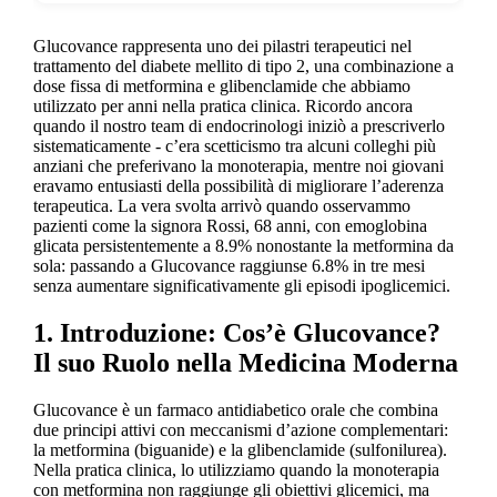
Glucovance rappresenta uno dei pilastri terapeutici nel
trattamento del diabete mellito di tipo 2, una combinazione a
dose fissa di metformina e glibenclamide che abbiamo
utilizzato per anni nella pratica clinica. Ricordo ancora
quando il nostro team di endocrinologi iniziò a prescriverlo
sistematicamente - c’era scetticismo tra alcuni colleghi più
anziani che preferivano la monoterapia, mentre noi giovani
eravamo entusiasti della possibilità di migliorare l’aderenza
terapeutica. La vera svolta arrivò quando osservammo
pazienti come la signora Rossi, 68 anni, con emoglobina
glicata persistentemente a 8.9% nonostante la metformina da
sola: passando a Glucovance raggiunse 6.8% in tre mesi
senza aumentare significativamente gli episodi ipoglicemici.
1. Introduzione: Cos’è Glucovance?
Il suo Ruolo nella Medicina Moderna
Glucovance è un farmaco antidiabetico orale che combina
due principi attivi con meccanismi d’azione complementari:
la metformina (biguanide) e la glibenclamide (sulfonilurea).
Nella pratica clinica, lo utilizziamo quando la monoterapia
con metformina non raggiunge gli obiettivi glicemici, ma