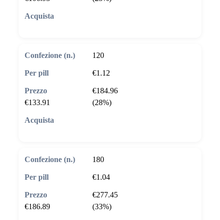
🛒 Aggiungi al carrello
120
€1.12
€184.96
€133.91
(28%)
🛒 Aggiungi al carrello
180
€1.04
€277.45
€186.89
(33%)