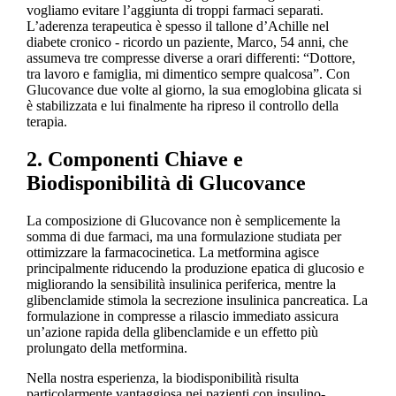
vogliamo evitare l’aggiunta di troppi farmaci separati.
L’aderenza terapeutica è spesso il tallone d’Achille nel
diabete cronico - ricordo un paziente, Marco, 54 anni, che
assumeva tre compresse diverse a orari differenti: “Dottore,
tra lavoro e famiglia, mi dimentico sempre qualcosa”. Con
Glucovance due volte al giorno, la sua emoglobina glicata si
è stabilizzata e lui finalmente ha ripreso il controllo della
terapia.
2. Componenti Chiave e
Biodisponibilità di Glucovance
La composizione di Glucovance non è semplicemente la
somma di due farmaci, ma una formulazione studiata per
ottimizzare la farmacocinetica. La metformina agisce
principalmente riducendo la produzione epatica di glucosio e
migliorando la sensibilità insulinica periferica, mentre la
glibenclamide stimola la secrezione insulinica pancreatica. La
formulazione in compresse a rilascio immediato assicura
un’azione rapida della glibenclamide e un effetto più
prolungato della metformina.
Nella nostra esperienza, la biodisponibilità risulta
particolarmente vantaggiosa nei pazienti con insulino-