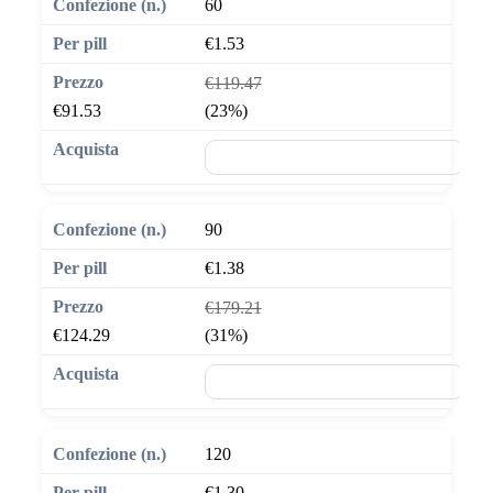
60
€1.53
€119.47
€91.53
(23%)
🛒 Aggiungi al carrello
90
€1.38
€179.21
€124.29
(31%)
🛒 Aggiungi al carrello
120
€1.30