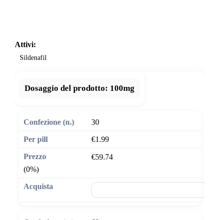
Attivi:
Sildenafil
Dosaggio del prodotto:
100mg
30
€1.99
€59.74
(0%)
🛒 Aggiungi al carrello