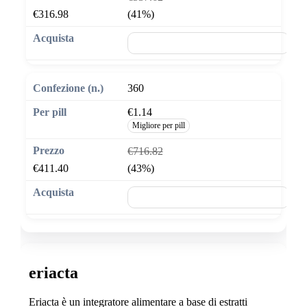
€316.98
(41%)
🛒 Aggiungi al carrello
360
€1.14
Migliore per pill
€716.82
€411.40
(43%)
🛒 Aggiungi al carrello
eriacta
Eriacta è un integratore alimentare a base di estratti