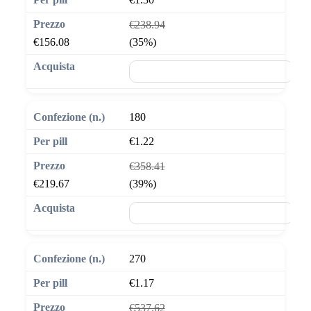
€238.94
€156.08
(35%)
🛒 Aggiungi al carrello
180
€1.22
€358.41
€219.67
(39%)
🛒 Aggiungi al carrello
270
€1.17
€537.62