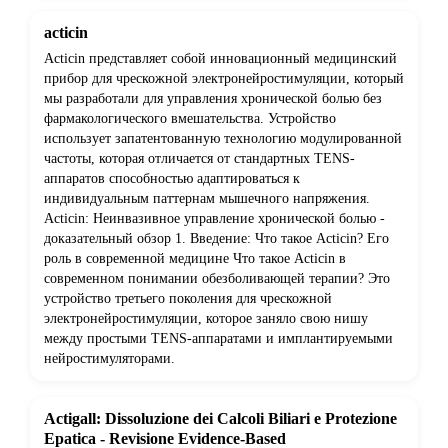
acticin
Acticin представляет собой инновационный медицинский
прибор для чрескожной электронейростимуляции, который
мы разработали для управления хронической болью без
фармакологического вмешательства. Устройство
использует запатентованную технологию модулированной
частоты, которая отличается от стандартных TENS-
аппаратов способностью адаптироваться к
индивидуальным паттернам мышечного напряжения.
Acticin: Неинвазивное управление хронической болью -
доказательный обзор 1. Введение: Что такое Acticin? Его
роль в современной медицине Что такое Acticin в
современном понимании обезболивающей терапии? Это
устройство третьего поколения для чрескожной
электронейростимуляции, которое заняло свою нишу
между простыми TENS-аппаратами и имплантируемыми
нейростимуляторами.
Actigall: Dissoluzione dei Calcoli Biliari e Protezione
Epatica - Revisione Evidence-Based