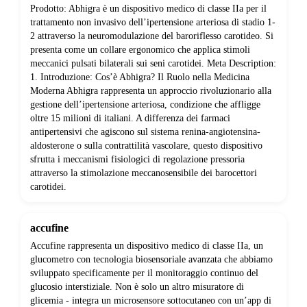
Prodotto: Abhigra è un dispositivo medico di classe IIa per il
trattamento non invasivo dell’ipertensione arteriosa di stadio 1-
2 attraverso la neuromodulazione del baroriflesso carotideo. Si
presenta come un collare ergonomico che applica stimoli
meccanici pulsati bilaterali sui seni carotidei. Meta Description:
1. Introduzione: Cos’è Abhigra? Il Ruolo nella Medicina
Moderna Abhigra rappresenta un approccio rivoluzionario alla
gestione dell’ipertensione arteriosa, condizione che affligge
oltre 15 milioni di italiani. A differenza dei farmaci
antipertensivi che agiscono sul sistema renina-angiotensina-
aldosterone o sulla contrattilità vascolare, questo dispositivo
sfrutta i meccanismi fisiologici di regolazione pressoria
attraverso la stimolazione meccanosensibile dei barocettori
carotidei.
accufine
Accufine rappresenta un dispositivo medico di classe IIa, un
glucometro con tecnologia biosensoriale avanzata che abbiamo
sviluppato specificamente per il monitoraggio continuo del
glucosio interstiziale. Non è solo un altro misuratore di
glicemia - integra un microsensore sottocutaneo con un’app di