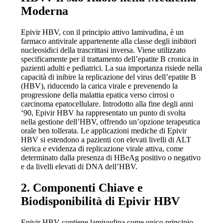
Moderna
Epivir HBV, con il principio attivo lamivudina, è un
farmaco antivirale appartenente alla classe degli inibitori
nucleosidici della trascrittasi inversa. Viene utilizzato
specificamente per il trattamento dell’epatite B cronica in
pazienti adulti e pediatrici. La sua importanza risiede nella
capacità di inibire la replicazione del virus dell’epatite B
(HBV), riducendo la carica virale e prevenendo la
progressione della malattia epatica verso cirrosi o
carcinoma epatocellulare. Introdotto alla fine degli anni
‘90, Epivir HBV ha rappresentato un punto di svolta
nella gestione dell’HBV, offrendo un’opzione terapeutica
orale ben tollerata. Le applicazioni mediche di Epivir
HBV si estendono a pazienti con elevati livelli di ALT
sierica e evidenza di replicazione virale attiva, come
determinato dalla presenza di HBeAg positivo o negativo
e da livelli elevati di DNA dell’HBV.
2. Componenti Chiave e
Biodisponibilità di Epivir HBV
Epivir HBV contiene lamivudina come unico principio