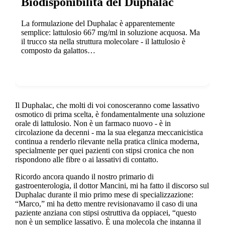
Biodisponibilità del Duphalac
La formulazione del Duphalac è apparentemente
semplice: lattulosio 667 mg/ml in soluzione acquosa. Ma
il trucco sta nella struttura molecolare - il lattulosio è
composto da galattos…
Show more
Il Duphalac, che molti di voi conosceranno come lassativo
osmotico di prima scelta, è fondamentalmente una soluzione
orale di lattulosio. Non è un farmaco nuovo - è in
circolazione da decenni - ma la sua eleganza meccanicistica
continua a renderlo rilevante nella pratica clinica moderna,
specialmente per quei pazienti con stipsi cronica che non
rispondono alle fibre o ai lassativi di contatto.
Ricordo ancora quando il nostro primario di
gastroenterologia, il dottor Mancini, mi ha fatto il discorso sul
Duphalac durante il mio primo mese di specializzazione:
“Marco,” mi ha detto mentre revisionavamo il caso di una
paziente anziana con stipsi ostruttiva da oppiacei, “questo
non è un semplice lassativo. È una molecola che inganna il