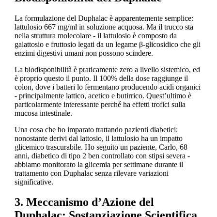
La formulazione del Duphalac è apparentemente semplice:
lattulosio 667 mg/ml in soluzione acquosa. Ma il trucco sta
nella struttura molecolare - il lattulosio è composto da
galattosio e fruttosio legati da un legame β-glicosidico che gli
enzimi digestivi umani non possono scindere.
La biodisponibilità è praticamente zero a livello sistemico, ed
è proprio questo il punto. Il 100% della dose raggiunge il
colon, dove i batteri lo fermentano producendo acidi organici
- principalmente lattico, acetico e butirrico. Quest’ultimo è
particolarmente interessante perché ha effetti trofici sulla
mucosa intestinale.
Una cosa che ho imparato trattando pazienti diabetici:
nonostante derivi dal lattosio, il lattulosio ha un impatto
glicemico trascurabile. Ho seguito un paziente, Carlo, 68
anni, diabetico di tipo 2 ben controllato con stipsi severa -
abbiamo monitorato la glicemia per settimane durante il
trattamento con Duphalac senza rilevare variazioni
significative.
3. Meccanismo d’Azione del
Duphalac: Sostanziazione Scientifica