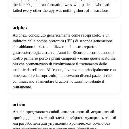
the late 90s, the transformation we saw in patients who had
failed every other therapy was nothing short of miraculous.
aciphex
Aciphex, conosciuto genericamente come rabeprazolo, è un
inibitore della pompa protonica (IPP) di seconda generazione
che abbiamo iniziato a utilizzare nel nostro reparto di
gastroenterologia circa vent’anni fa. Ricordo ancora quando il
nostro primario portò i primi campioni - erano queste scatoline
blu che promettevano di rivoluzionare il trattamento delle
malattie da reflusso. All’epoca, lavoravamo principalmente con
omeprazolo e lansoprazolo, ma avevamo diversi pazienti che
continuavano a lamentare bruciori notturni nonostante il
trattamento.
acticin
Acticin представляет собой инновационный медицинский
прибор для чрескожной электронейростимуляции, который
мы разработали для управления хронической болью без