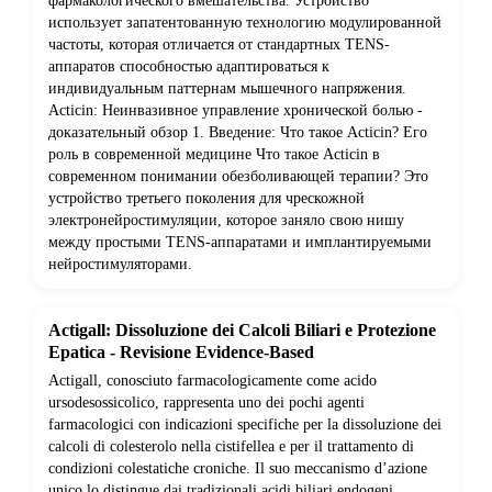
фармакологического вмешательства. Устройство
использует запатентованную технологию модулированной
частоты, которая отличается от стандартных TENS-
аппаратов способностью адаптироваться к
индивидуальным паттернам мышечного напряжения.
Acticin: Неинвазивное управление хронической болью -
доказательный обзор 1. Введение: Что такое Acticin? Его
роль в современной медицине Что такое Acticin в
современном понимании обезболивающей терапии? Это
устройство третьего поколения для чрескожной
электронейростимуляции, которое заняло свою нишу
между простыми TENS-аппаратами и имплантируемыми
нейростимуляторами.
Actigall: Dissoluzione dei Calcoli Biliari e Protezione
Epatica - Revisione Evidence-Based
Actigall, conosciuto farmacologicamente come acido
ursodesossicolico, rappresenta uno dei pochi agenti
farmacologici con indicazioni specifiche per la dissoluzione dei
calcoli di colesterolo nella cistifellea e per il trattamento di
condizioni colestatiche croniche. Il suo meccanismo d’azione
unico lo distingue dai tradizionali acidi biliari endogeni,