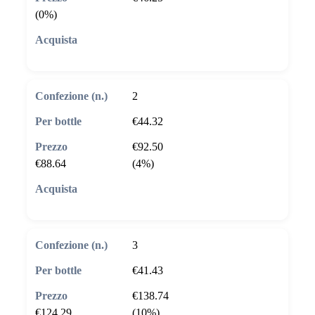
(0%)
🛒 Aggiungi al carrello
2
€44.32
€92.50
€88.64
(4%)
🛒 Aggiungi al carrello
3
€41.43
€138.74
€124.29
(10%)