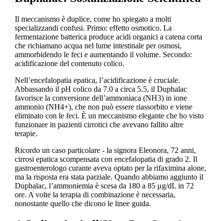
Il meccanismo è duplice, come ho spiegato a molti
specializzandi confusi. Primo: effetto osmotico. La
fermentazione batterica produce acidi organici a catena corta
che richiamano acqua nel lume intestinale per osmosi,
ammorbidendo le feci e aumentando il volume. Secondo:
acidificazione del contenuto colico.
Nell’encefalopatia epatica, l’acidificazione è cruciale.
Abbassando il pH colico da 7.0 a circa 5.5, il Duphalac
favorisce la conversione dell’ammoniaca (NH3) in ione
ammonio (NH4+), che non può essere riassorbito e viene
eliminato con le feci. È un meccanismo elegante che ho visto
funzionare in pazienti cirrotici che avevano fallito altre
terapie.
Ricordo un caso particolare - la signora Eleonora, 72 anni,
cirrosi epatica scompensata con encefalopatia di grado 2. Il
gastroenterologo curante aveva optato per la rifaximina alone,
ma la risposta era stata parziale. Quando abbiamo aggiunto il
Duphalac, l’ammoniemia è scesa da 180 a 85 μg/dL in 72
ore. A volte la terapia di combinazione è necessaria,
nonostante quello che dicono le linee guida.