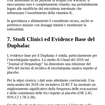
INR aumentato in un paziente in terapia con warfarin. Il
meccanismo non è completamente chiarito, ma probabilmente
legato alle modifiche del microbiota intestinale che
influenzano l’assorbimento della vitamina K.
In gravidanza e allattamento è considerato sicuro, anche se
preferisco iniziare con dosaggi minimi e monitorare la
tollerabilità.
7. Studi Clinici ed Evidence Base del
Duphalac
L’evidence base per il Duphalac è solida, particolarmente per
l’encefalopatia epatica. Lo studio di Gluud del 2016 sul
“Journal of Hepatology” ha dimostrato una riduzione del
50% del rischio di recidiva di encefalopatia epatica rispetto al
placebo.
Per la stipsi cronica, i dati sono altrettanto convincenti. Una
meta-analisi del 2018 che includeva 10 RCT ha mostrato un
miglioramento significativo della frequenza delle evacuazioni
e della consistenza delle feci rispetto al placebo (OR 2.45,
95% CI 1.78-3.38).