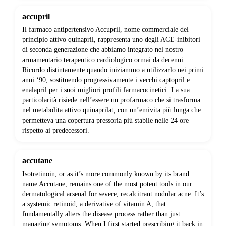
accupril
Il farmaco antipertensivo Accupril, nome commerciale del
principio attivo quinapril, rappresenta uno degli ACE-inibitori
di seconda generazione che abbiamo integrato nel nostro
armamentario terapeutico cardiologico ormai da decenni.
Ricordo distintamente quando iniziammo a utilizzarlo nei primi
anni ‘90, sostituendo progressivamente i vecchi captopril e
enalapril per i suoi migliori profili farmacocinetici. La sua
particolarità risiede nell’essere un profarmaco che si trasforma
nel metabolita attivo quinaprilat, con un’emivita più lunga che
permetteva una copertura pressoria più stabile nelle 24 ore
rispetto ai predecessori.
accutane
Isotretinoin, or as it’s more commonly known by its brand
name Accutane, remains one of the most potent tools in our
dermatological arsenal for severe, recalcitrant nodular acne. It’s
a systemic retinoid, a derivative of vitamin A, that
fundamentally alters the disease process rather than just
managing symptoms. When I first started prescribing it back in