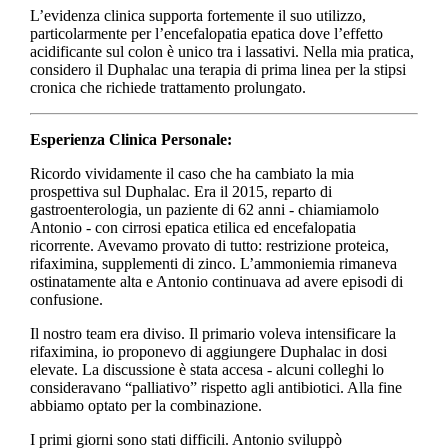
L’evidenza clinica supporta fortemente il suo utilizzo,
particolarmente per l’encefalopatia epatica dove l’effetto
acidificante sul colon è unico tra i lassativi. Nella mia pratica,
considero il Duphalac una terapia di prima linea per la stipsi
cronica che richiede trattamento prolungato.
Esperienza Clinica Personale:
Ricordo vividamente il caso che ha cambiato la mia
prospettiva sul Duphalac. Era il 2015, reparto di
gastroenterologia, un paziente di 62 anni - chiamiamolo
Antonio - con cirrosi epatica etilica ed encefalopatia
ricorrente. Avevamo provato di tutto: restrizione proteica,
rifaximina, supplementi di zinco. L’ammoniemia rimaneva
ostinatamente alta e Antonio continuava ad avere episodi di
confusione.
Il nostro team era diviso. Il primario voleva intensificare la
rifaximina, io proponevo di aggiungere Duphalac in dosi
elevate. La discussione è stata accesa - alcuni colleghi lo
consideravano “palliativo” rispetto agli antibiotici. Alla fine
abbiamo optato per la combinazione.
I primi giorni sono stati difficili. Antonio sviluppò