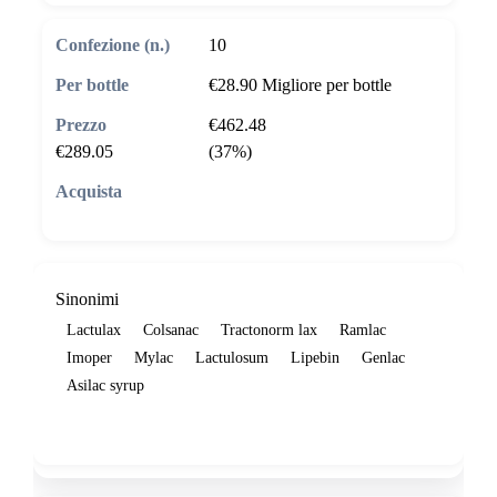
10
€28.90
Migliore per bottle
€462.48
€289.05
(37%)
🛒 Aggiungi al carrello
Sinonimi
Lactulax
Colsanac
Tractonorm lax
Ramlac
Imoper
Mylac
Lactulosum
Lipebin
Genlac
Asilac syrup
Show more