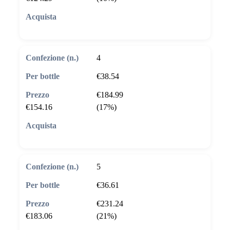
🛒 Aggiungi al carrello
4
€38.54
€184.99
€154.16
(17%)
🛒 Aggiungi al carrello
5
€36.61
€231.24
€183.06
(21%)