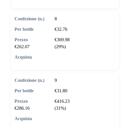
8
€32.76
€369.98
€262.07
(29%)
🛒 Aggiungi al carrello
9
€31.80
€416.23
€286.16
(31%)
🛒 Aggiungi al carrello