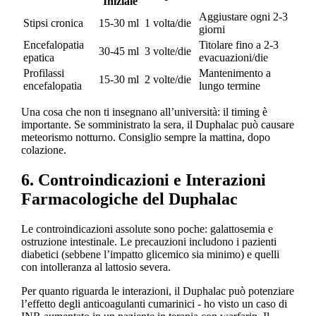
Iniziale
Aggiustare ogni 2-3
Stipsi cronica
15-30 ml
1 volta/die
giorni
Encefalopatia
Titolare fino a 2-3
30-45 ml
3 volte/die
epatica
evacuazioni/die
Profilassi
Mantenimento a
15-30 ml
2 volte/die
encefalopatia
lungo termine
Una cosa che non ti insegnano all’università: il timing è
importante. Se somministrato la sera, il Duphalac può causare
meteorismo notturno. Consiglio sempre la mattina, dopo
colazione.
6. Controindicazioni e Interazioni
Farmacologiche del Duphalac
Le controindicazioni assolute sono poche: galattosemia e
ostruzione intestinale. Le precauzioni includono i pazienti
diabetici (sebbene l’impatto glicemico sia minimo) e quelli
con intolleranza al lattosio severa.
Per quanto riguarda le interazioni, il Duphalac può potenziare
l’effetto degli anticoagulanti cumarinici - ho visto un caso di