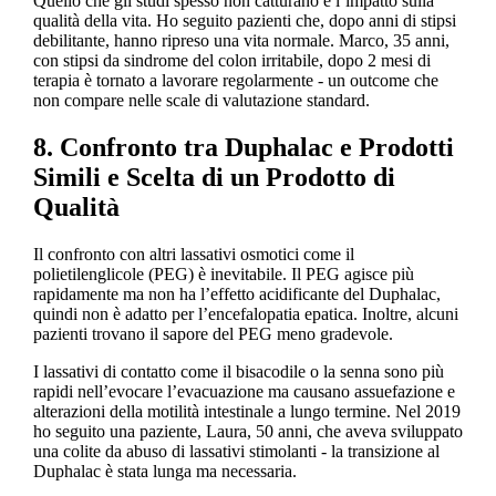
Quello che gli studi spesso non catturano è l’impatto sulla
qualità della vita. Ho seguito pazienti che, dopo anni di stipsi
debilitante, hanno ripreso una vita normale. Marco, 35 anni,
con stipsi da sindrome del colon irritabile, dopo 2 mesi di
terapia è tornato a lavorare regolarmente - un outcome che
non compare nelle scale di valutazione standard.
8. Confronto tra Duphalac e Prodotti
Simili e Scelta di un Prodotto di
Qualità
Il confronto con altri lassativi osmotici come il
polietilenglicole (PEG) è inevitabile. Il PEG agisce più
rapidamente ma non ha l’effetto acidificante del Duphalac,
quindi non è adatto per l’encefalopatia epatica. Inoltre, alcuni
pazienti trovano il sapore del PEG meno gradevole.
I lassativi di contatto come il bisacodile o la senna sono più
rapidi nell’evocare l’evacuazione ma causano assuefazione e
alterazioni della motilità intestinale a lungo termine. Nel 2019
ho seguito una paziente, Laura, 50 anni, che aveva sviluppato
una colite da abuso di lassativi stimolanti - la transizione al
Duphalac è stata lunga ma necessaria.