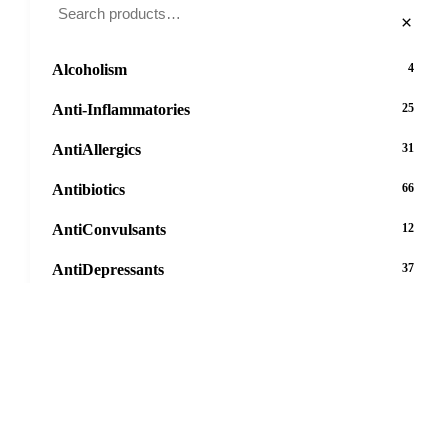
×
Alcoholism
4
Anti-Inflammatories
25
AntiAllergics
31
Antibiotics
66
AntiConvulsants
12
AntiDepressants
37
AntiFungals
8
AntiParasitics
11
AntiPsychotic
14
AntiVirals
27