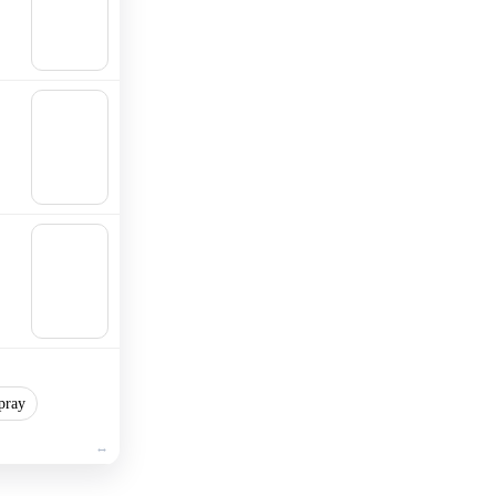
ngi al
carrell
o
🛒
Aggiu
ngi al
carrell
o
🛒
Aggiu
ngi al
carrell
o
pray