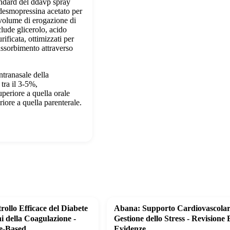
ndard del ddavp spray
desmopressina acetato per
volume di erogazione di
clude glicerolo, acido
rificata, ottimizzati per
 assorbimento attraverso
ntranasale della
tra il 3-5%,
uperiore a quella orale
riore a quella parenterale.
ollo Efficace del Diabete
Abana: Supporto Cardiovascolar
ni della Coagulazione -
Gestione dello Stress - Revisione 
e-Based
Evidenze