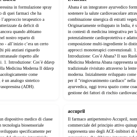
ressina in formulazione spray
Abana è un integratore ayurvedico form
o di quei farmaci che ha
sostenere la salute cardiovascolare attra
 l’approccio terapeutico a
combinazione sinergica di estratti vegeta
tterizzate da deficit di
Originariamente sviluppato in India, è s
o ancora quando abbiamo
in contesti di medicina integrativa per l
 nel nostro reparto di
potenzialmente cardioprotettiva e adatt
o - all’inizio c’era un certo
composizione multi-ingrediente lo disti
ghi più anziani riguardo
approcci monoterapici convenzionali. 1
intranasale rispetto alle
Introduzione: Cos’è Abana? Il suo Ruol
li. 1. Introduzione: Cos’è ddavp
Medicina Moderna Abana rappresenta u
ella Medicina Moderna Il ddavp
tradizionale rivisitato attraverso la lente
rmacologicamente come
moderna. Inizialmente sviluppato come
 è un analogo sintetico
per il “ringiovanimento cardiaco” nella
vasopressina (ADH).
ayurvedica, oggi trova spazio come coa
gestione dei fattori di rischio cardiovasc
accupril
un dispositivo medico di classe
Il farmaco antipertensivo Accupril, no
 tecnologia biosensoriale
commerciale del principio attivo quinap
sviluppato specificamente per
rappresenta uno degli ACE-inibitori di 