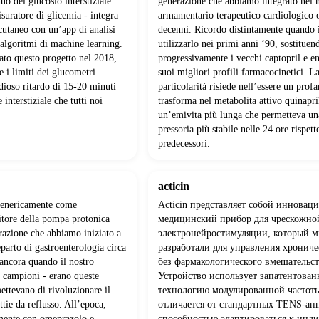
uo del glucosio interstiziale.
generazione che abbiamo integrato nel 
suratore di glicemia - integra
armamentario terapeutico cardiologico 
cutaneo con un’app di analisi
decenni. Ricordo distintamente quando
a algoritmi di machine learning.
utilizzarlo nei primi anni ‘90, sostituen
to questo progetto nel 2018,
progressivamente i vecchi captopril e en
e i limiti dei glucometri
suoi migliori profili farmacocinetici. L
idioso ritardo di 15-20 minuti
particolarità risiede nell’essere un prof
 interstiziale che tutti noi
trasforma nel metabolita attivo quinapri
un’emivita più lunga che permetteva un
pressoria più stabile nelle 24 ore rispett
predecessori.
acticin
genericamente come
Acticin представляет собой иннова
itore della pompa protonica
медицинский прибор для чрескожно
razione che abbiamo iniziato a
электронейростимуляции, который 
eparto di gastroenterologia circa
разработали для управления хронич
 ancora quando il nostro
без фармакологического вмешательст
i campioni - erano queste
Устройство использует запатентова
ettevano di rivoluzionare il
технологию модулированной частоты
ttie da reflusso. All’epoca,
отличается от стандартных TENS-ап
mente con omeprazolo e
способностью адаптироваться к инд