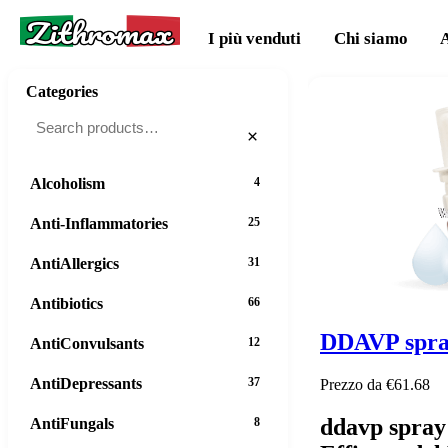
Zithromax
I più venduti
Chi siamo
Categories
×
Alcoholism
4
Anti-Inflammatories
25
AntiAllergics
31
Antibiotics
66
DDAVP spr
AntiConvulsants
12
AntiDepressants
37
Prezzo da €61.68
ddavp spray
AntiFungals
8