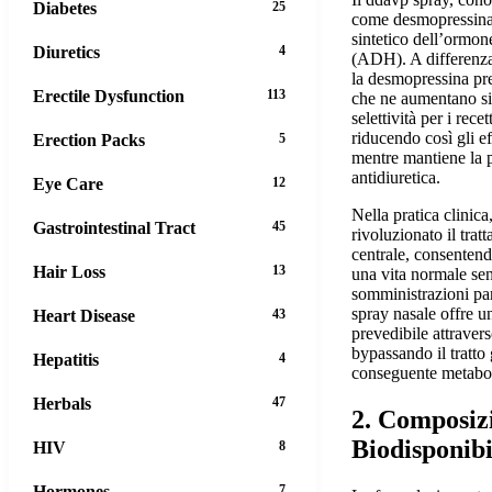
Diabetes
25
come desmopressina 
sintetico dell’ormon
Diuretics
4
(ADH). A differenza
la desmopressina pre
Erectile Dysfunction
113
che ne aumentano si
selettività per i rece
riducendo così gli ef
Erection Packs
5
mentre mantiene la p
antidiuretica.
Eye Care
12
Nella pratica clinica
Gastrointestinal Tract
45
rivoluzionato il trat
centrale, consentend
Hair Loss
13
una vita normale sen
somministrazioni pa
spray nasale offre u
Heart Disease
43
prevedibile attraver
bypassando il tratto g
Hepatitis
4
conseguente metabol
Herbals
47
2. Composiz
Biodisponibi
HIV
8
Hormones
7