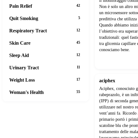
il monitoraggio contin
Pain Relief
42
Non è solo un altro mi
un microsensore sotto
Quit Smoking
5
predittiva che utilizz
Quando abbiamo inizia
Respiratory Tract
12
l’obiettivo era superar
tradizionali: quel fast
Skin Care
45
tra glicemia capillare e
conosciamo bene.
Sleep Aid
12
Urinary Tract
11
Weight Loss
17
aciphex
Aciphex, conosciuto 
Woman's Health
55
rabeprazolo, è un inib
(IPP) di seconda gene
utilizzare nel nostro r
vent’anni fa. Ricordo
primario portò i prim
scatoline blu che prom
trattamento delle mala
lavoravamo principal