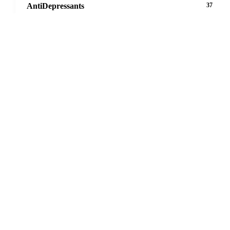
AntiDepressants
37
AntiFungals
8
AntiParasitics
11
AntiPsychotic
14
AntiVirals
27
Anxiety
16
Arthritis
29
Asthma
30
Birth Control
5
Blood Pressure
63
Cancer
20