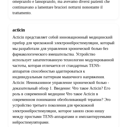
omeprazolo e lansoprazolo, ma avevamo diversi pazienti che
continuavano a lamentare bruciori notturni nonostante il
trattamento.
acticin
Acticin представляет собой инновационный медицинский
прибор для чрескожной электронейростимуляции, который
мы разработали для управления хронической болью без
фармакологического вмешательства. Устройство
использует запатентованную технологию модулированной
частоты, которая отличается от стандартных TENS-
аппаратов способностью адаптироваться к
индивидуальным паттернам мышечного напряжения.
Acticin: Неинвазивное управление хронической болью -
доказательный обзор 1. Введение: Что такое Acticin? Его
роль в современной медицине Что такое Acticin в
современном понимании обезболивающей терапии? Это
устройство третьего поколения для чрескожной
электронейростимуляции, которое заняло свою нишу
между простыми TENS-аппаратами и имплантируемыми
нейростимуляторами.