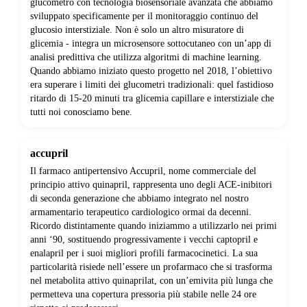
glucometro con tecnologia biosensoriale avanzata che abbiamo
sviluppato specificamente per il monitoraggio continuo del
glucosio interstiziale. Non è solo un altro misuratore di
glicemia - integra un microsensore sottocutaneo con un’app di
analisi predittiva che utilizza algoritmi di machine learning.
Quando abbiamo iniziato questo progetto nel 2018, l’obiettivo
era superare i limiti dei glucometri tradizionali: quel fastidioso
ritardo di 15-20 minuti tra glicemia capillare e interstiziale che
tutti noi conosciamo bene.
accupril
Il farmaco antipertensivo Accupril, nome commerciale del
principio attivo quinapril, rappresenta uno degli ACE-inibitori
di seconda generazione che abbiamo integrato nel nostro
armamentario terapeutico cardiologico ormai da decenni.
Ricordo distintamente quando iniziammo a utilizzarlo nei primi
anni ‘90, sostituendo progressivamente i vecchi captopril e
enalapril per i suoi migliori profili farmacocinetici. La sua
particolarità risiede nell’essere un profarmaco che si trasforma
nel metabolita attivo quinaprilat, con un’emivita più lunga che
permetteva una copertura pressoria più stabile nelle 24 ore