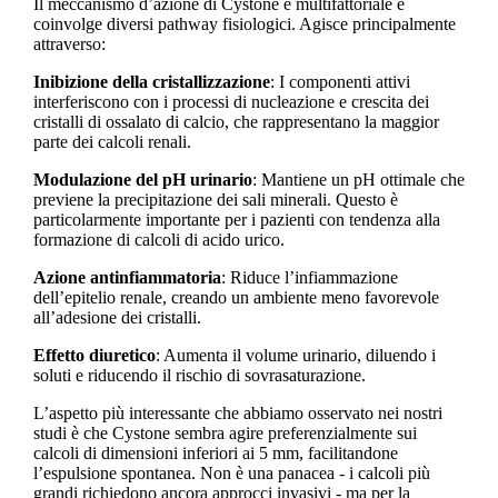
Il meccanismo d’azione di Cystone è multifattoriale e
coinvolge diversi pathway fisiologici. Agisce principalmente
attraverso:
Inibizione della cristallizzazione
: I componenti attivi
interferiscono con i processi di nucleazione e crescita dei
cristalli di ossalato di calcio, che rappresentano la maggior
parte dei calcoli renali.
Modulazione del pH urinario
: Mantiene un pH ottimale che
previene la precipitazione dei sali minerali. Questo è
particolarmente importante per i pazienti con tendenza alla
formazione di calcoli di acido urico.
Azione antinfiammatoria
: Riduce l’infiammazione
dell’epitelio renale, creando un ambiente meno favorevole
all’adesione dei cristalli.
Effetto diuretico
: Aumenta il volume urinario, diluendo i
soluti e riducendo il rischio di sovrasaturazione.
L’aspetto più interessante che abbiamo osservato nei nostri
studi è che Cystone sembra agire preferenzialmente sui
calcoli di dimensioni inferiori ai 5 mm, facilitandone
l’espulsione spontanea. Non è una panacea - i calcoli più
grandi richiedono ancora approcci invasivi - ma per la