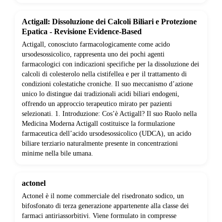
Actigall: Dissoluzione dei Calcoli Biliari e Protezione
Epatica - Revisione Evidence-Based
Actigall, conosciuto farmacologicamente come acido
ursodesossicolico, rappresenta uno dei pochi agenti
farmacologici con indicazioni specifiche per la dissoluzione dei
calcoli di colesterolo nella cistifellea e per il trattamento di
condizioni colestatiche croniche. Il suo meccanismo d’azione
unico lo distingue dai tradizionali acidi biliari endogeni,
offrendo un approccio terapeutico mirato per pazienti
selezionati. 1. Introduzione: Cos’è Actigall? Il suo Ruolo nella
Medicina Moderna Actigall costituisce la formulazione
farmaceutica dell’acido ursodesossicolico (UDCA), un acido
biliare terziario naturalmente presente in concentrazioni
minime nella bile umana.
actonel
Actonel è il nome commerciale del risedronato sodico, un
bifosfonato di terza generazione appartenente alla classe dei
farmaci antiriassorbitivi. Viene formulato in compresse