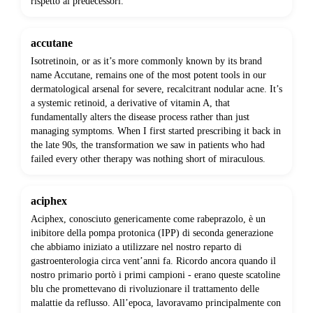
rispetto ai predecessori.
accutane
Isotretinoin, or as it’s more commonly known by its brand
name Accutane, remains one of the most potent tools in our
dermatological arsenal for severe, recalcitrant nodular acne. It’s
a systemic retinoid, a derivative of vitamin A, that
fundamentally alters the disease process rather than just
managing symptoms. When I first started prescribing it back in
the late 90s, the transformation we saw in patients who had
failed every other therapy was nothing short of miraculous.
aciphex
Aciphex, conosciuto genericamente come rabeprazolo, è un
inibitore della pompa protonica (IPP) di seconda generazione
che abbiamo iniziato a utilizzare nel nostro reparto di
gastroenterologia circa vent’anni fa. Ricordo ancora quando il
nostro primario portò i primi campioni - erano queste scatoline
blu che promettevano di rivoluzionare il trattamento delle
malattie da reflusso. All’epoca, lavoravamo principalmente con