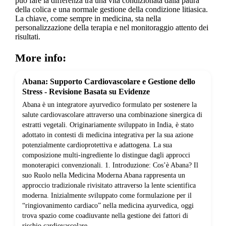
può fare la differenza tra una vita condizionata dalla paura
della colica e una normale gestione della condizione litiasica.
La chiave, come sempre in medicina, sta nella
personalizzazione della terapia e nel monitoraggio attento dei
risultati.
More info:
Abana: Supporto Cardiovascolare e Gestione dello
Stress - Revisione Basata su Evidenze
Abana è un integratore ayurvedico formulato per sostenere la
salute cardiovascolare attraverso una combinazione sinergica di
estratti vegetali. Originariamente sviluppato in India, è stato
adottato in contesti di medicina integrativa per la sua azione
potenzialmente cardioprotettiva e adattogena. La sua
composizione multi-ingrediente lo distingue dagli approcci
monoterapici convenzionali. 1. Introduzione: Cos’è Abana? Il
suo Ruolo nella Medicina Moderna Abana rappresenta un
approccio tradizionale rivisitato attraverso la lente scientifica
moderna. Inizialmente sviluppato come formulazione per il
“ringiovanimento cardiaco” nella medicina ayurvedica, oggi
trova spazio come coadiuvante nella gestione dei fattori di
rischio cardiovascolare.