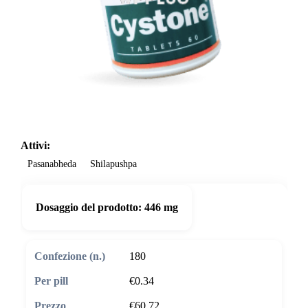
Attivi:
Pasanabheda
Shilapushpa
Dosaggio del prodotto:
446 mg
180
€0.34
€60.72