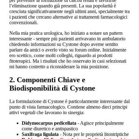
per prevenire la formazione di calcoli renali e favorirne
l’eliminazione quando già presenti. La sua popolarità è
cresciuta significativamente negli ultimi anni, specialmente tra
i pazienti che cercano alternative ai trattamenti farmacologici
convenzionali.
Nella mia pratica urologica, ho iniziato a notare un pattern
interessante - sempre più pazienti arrivavano in ambulatorio
chiedendo informazioni su Cystone dopo averne sentito
parlare da amici o averlo visto su forum online. Inizialmente
ero scettico, come molti colleghi, riguardo ai prodotti
fitoterapici. Ma i risultati che ho osservato in casi selezionati
mi hanno costretto a riconsiderare la mia posizione.
2. Componenti Chiave e
Biodisponibilità di Cystone
La formulazione di Cystone è particolarmente interessante dal
punto di vista farmacologico. Contiene almeno dieci principi
attivi vegetali che lavorano in sinergia:
Didymocarpus pedicellata
- Agisce principalmente
come diuretico e antispastico
Saxifraga ligulata
- Nota per le proprietà litontriptiche