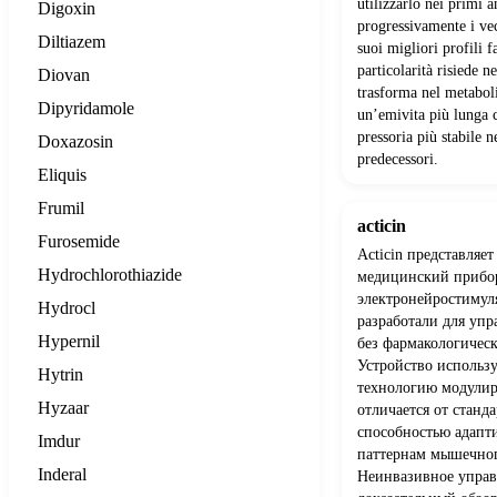
utilizzarlo nei primi a
Digoxin
progressivamente i vec
Diltiazem
suoi migliori profili 
particolarità risiede n
Diovan
trasforma nel metaboli
Dipyridamole
un’emivita più lunga 
pressoria più stabile n
Doxazosin
predecessori.
Eliquis
Frumil
acticin
Furosemide
Acticin представля
Hydrochlorothiazide
медицинский прибор
электронейростимул
Hydrocl
разработали для уп
Hypernil
без фармакологическ
Устройство использ
Hytrin
технологию модулир
Hyzaar
отличается от стан
способностью адапт
Imdur
паттернам мышечног
Inderal
Неинвазивное управ