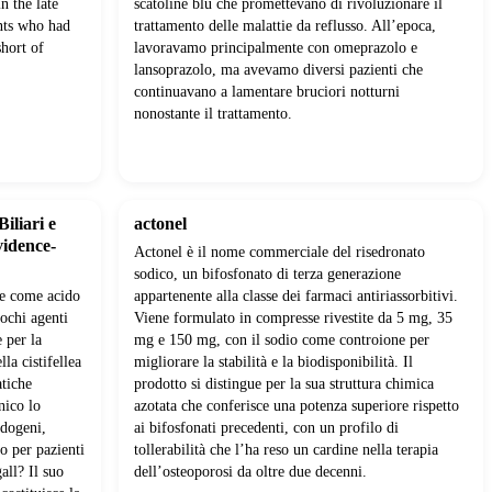
n the late
scatoline blu che promettevano di rivoluzionare il
ents who had
trattamento delle malattie da reflusso. All’epoca,
short of
lavoravamo principalmente con omeprazolo e
lansoprazolo, ma avevamo diversi pazienti che
continuavano a lamentare bruciori notturni
nonostante il trattamento.
Biliari e
actonel
vidence-
Actonel è il nome commerciale del risedronato
sodico, un bifosfonato di terza generazione
te come acido
appartenente alla classe dei farmaci antiriassorbitivi.
ochi agenti
Viene formulato in compresse rivestite da 5 mg, 35
 per la
mg e 150 mg, con il sodio come controione per
lla cistifellea
migliorare la stabilità e la biodisponibilità. Il
atiche
prodotto si distingue per la sua struttura chimica
nico lo
azotata che conferisce una potenza superiore rispetto
ndogeni,
ai bifosfonati precedenti, con un profilo di
o per pazienti
tollerabilità che l’ha reso un cardine nella terapia
all? Il suo
dell’osteoporosi da oltre due decenni.