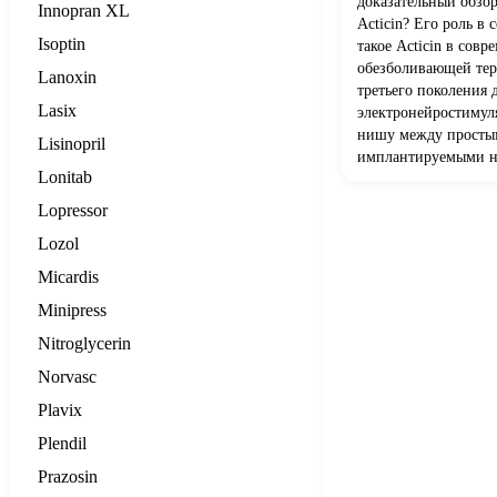
доказательный обзор
Innopran XL
Acticin? Его роль в
Isoptin
такое Acticin в сов
обезболивающей тер
Lanoxin
третьего поколения 
Lasix
электронейростимул
нишу между просты
Lisinopril
имплантируемыми н
Lonitab
Lopressor
Lozol
Micardis
Minipress
Nitroglycerin
Norvasc
Plavix
Plendil
Prazosin