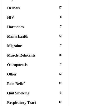
Herbals
47
HIV
8
Hormones
7
Men's Health
32
Migraine
7
Muscle Relaxants
26
Osteoporosis
7
Other
22
Pain Relief
42
Quit Smoking
5
Respiratory Tract
12