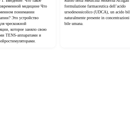
 1. Введение: Что такое
Ruolo nella Medicina Moderna Actigall c
 современной медицине Что
formulazione farmaceutica dell’acido
ременном понимании
ursodesossicolico (UDCA), un acido bili
апии? Это устройство
naturalmente presente in concentrazion
для чрескожной
bile umana.
яции, которое заняло свою
ми TENS-аппаратами и
ейростимуляторами.