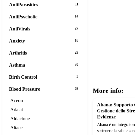
AntiParasitics
11
AntiPsychotic
14
AntiVirals
27
Anxiety
16
Arthritis
29
Asthma
30
Birth Control
5
Blood Pressure
63
More info:
Aceon
Abana: Supporto 
Adalat
Gestione dello Stre
Evidenze
Aldactone
Abana è un integrator
Altace
sostenere la salute ca