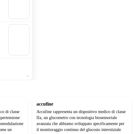
ngi al
carrell
o
🛒
Aggiu
ngi al
carrell
o
accufine
co di classe
Accufine rappresenta un dispositivo medico di classe
ipertensione
IIa, un glucometro con tecnologia biosensoriale
uromodulazione
avanzata che abbiamo sviluppato specificamente per
come un
il monitoraggio continuo del glucosio interstiziale.