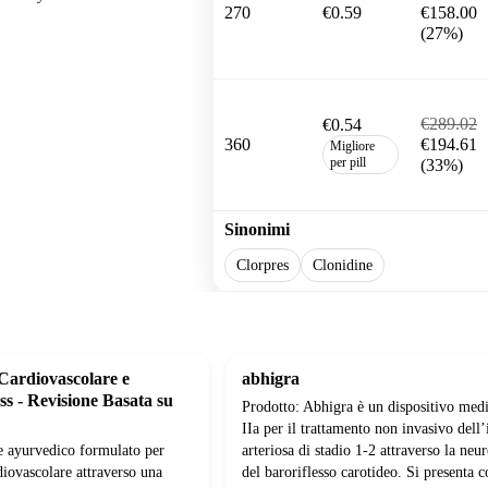
270
€0.59
€158.00
(27%)
€289.02
€0.54
360
€194.61
Migliore
per pill
(33%)
Sinonimi
Clorpres
Clonidine
Cardiovascolare e
abhigra
ss - Revisione Basata su
Prodotto: Abhigra è un dispositivo medi
IIa per il trattamento non invasivo dell’
e ayurvedico formulato per
arteriosa di stadio 1-2 attraverso la ne
rdiovascolare attraverso una
del baroriflesso carotideo. Si presenta 