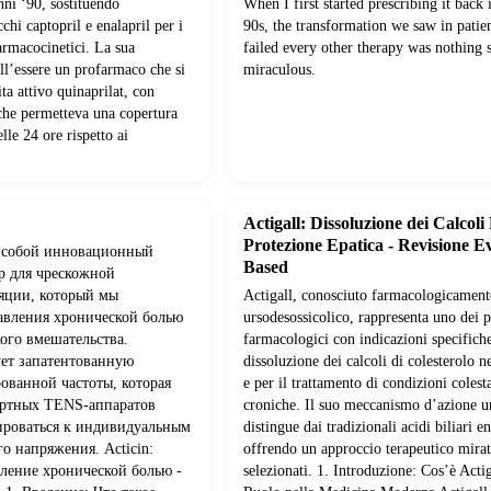
nni ‘90, sostituendo
When I first started prescribing it back i
chi captopril e enalapril per i
90s, the transformation we saw in pati
farmacocinetici. La sua
failed every other therapy was nothing 
ell’essere un profarmaco che si
miraculous.
ta attivo quinaprilat, con
che permetteva una copertura
elle 24 ore rispetto ai
Actigall: Dissoluzione dei Calcoli 
Protezione Epatica - Revisione E
ет собой инновационный
Based
 для чрескожной
яции, который мы
Actigall, conosciuto farmacologicamen
равления хронической болью
ursodesossicolico, rappresenta uno dei p
ого вмешательства.
farmacologici con indicazioni specifiche
ует запатентованную
dissoluzione dei calcoli di colesterolo ne
ованной частоты, которая
e per il trattamento di condizioni colest
дартных TENS-аппаратов
croniche. Il suo meccanismo d’azione u
ироваться к индивидуальным
distingue dai tradizionali acidi biliari e
о напряжения. Acticin:
offrendo un approccio terapeutico mirat
ление хронической болью -
selezionati. 1. Introduzione: Cos’è Actig