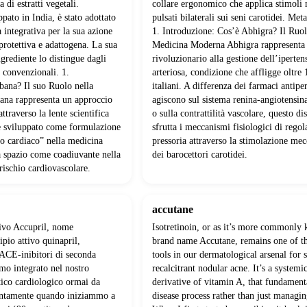
di estratti vegetali.
collare ergonomico che applica stimoli
pato in India, è stato adottato
pulsati bilaterali sui seni carotidei. Met
 integrativa per la sua azione
1. Introduzione: Cos’è Abhigra? Il Ruol
rotettiva e adattogena. La sua
Medicina Moderna Abhigra rappresenta
grediente lo distingue dagli
rivoluzionario alla gestione dell’iperten
 convenzionali. 1.
arteriosa, condizione che affligge oltre 
bana? Il suo Ruolo nella
italiani. A differenza dei farmaci antipe
na rappresenta un approccio
agiscono sul sistema renina-angiotensin
attraverso la lente scientifica
o sulla contrattilità vascolare, questo di
e sviluppato come formulazione
sfrutta i meccanismi fisiologici di regol
to cardiaco” nella medicina
pressoria attraverso la stimolazione mec
a spazio come coadiuvante nella
dei barocettori carotidei.
 rischio cardiovascolare.
accutane
sivo Accupril, nome
Isotretinoin, or as it’s more commonly 
pio attivo quinapril,
brand name Accutane, remains one of t
 ACE-inibitori di seconda
tools in our dermatological arsenal for 
mo integrato nel nostro
recalcitrant nodular acne. It’s a systemic
ico cardiologico ormai da
derivative of vitamin A, that fundamenta
intamente quando iniziammo a
disease process rather than just manag