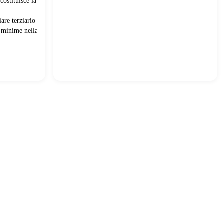
ostituisce la
are terziario
i minime nella