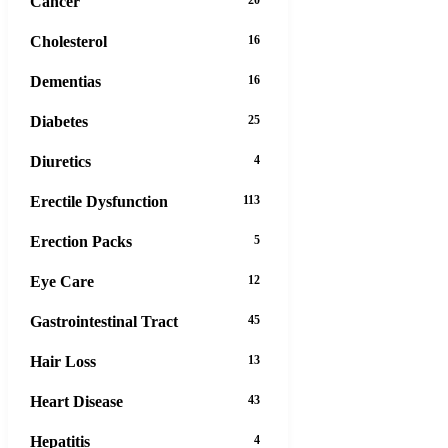
Cancer
Cholesterol
16
Dementias
16
Diabetes
25
Diuretics
4
Erectile Dysfunction
113
Erection Packs
5
Eye Care
12
Gastrointestinal Tract
45
Hair Loss
13
Heart Disease
43
Hepatitis
4