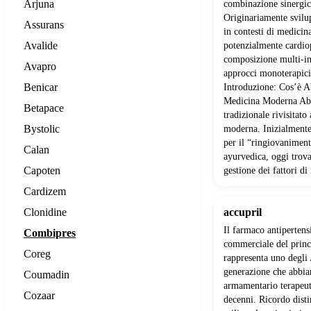
Arjuna
combinazione sinergica 
Originariamente svilup
Assurans
in contesti di medicina
Avalide
potenzialmente cardiop
composizione multi-in
Avapro
approcci monoterapici
Benicar
Introduzione: Cos’è A
Medicina Moderna Aba
Betapace
tradizionale rivisitato 
Bystolic
moderna. Inizialment
per il “ringiovanimen
Calan
ayurvedica, oggi trov
Capoten
gestione dei fattori di
Cardizem
Clonidine
accupril
Il farmaco antiperten
Combipres
commerciale del princi
Coreg
rappresenta uno degli
generazione che abbia
Coumadin
armamentario terapeut
Cozaar
decenni. Ricordo dist