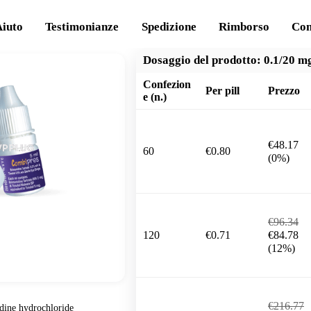
Aiuto
Testimonianze
Spedizione
Rimborso
Con
Dosaggio del prodotto:
0.1/20 m
Confezion
Per pill
Prezzo
e (n.)
€48.17
60
€0.80
(0%)
€96.34
120
€0.71
€84.78
(12%)
€216.77
idine hydrochloride