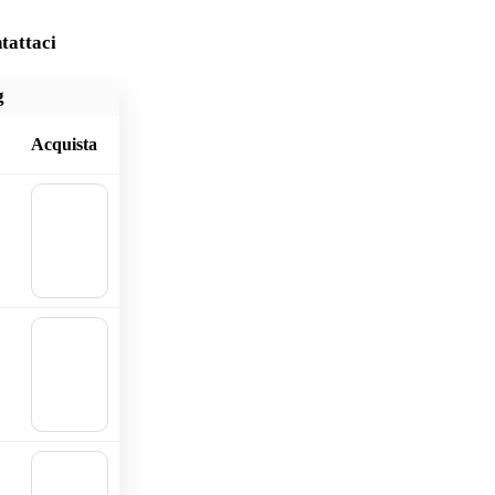
tattaci
g
Acquista
🛒
Aggiu
ngi al
carrell
o
🛒
Aggiu
ngi al
carrell
o
🛒
Aggiu