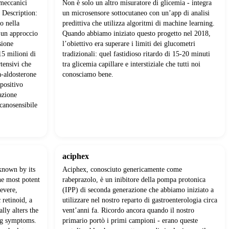
 meccanici
Non è solo un altro misuratore di glicemia - integra
a Description:
un microsensore sottocutaneo con un’app di analisi
o nella
predittiva che utilizza algoritmi di machine learning.
 un approccio
Quando abbiamo iniziato questo progetto nel 2018,
sione
l’obiettivo era superare i limiti dei glucometri
15 milioni di
tradizionali: quel fastidioso ritardo di 15-20 minuti
rtensivi che
tra glicemia capillare e interstiziale che tutti noi
a-aldosterone
conosciamo bene.
spositivo
azione
canosensibile
aciphex
known by its
Aciphex, conosciuto genericamente come
he most potent
rabeprazolo, è un inibitore della pompa protonica
severe,
(IPP) di seconda generazione che abbiamo iniziato a
 retinoid, a
utilizzare nel nostro reparto di gastroenterologia circa
lly alters the
vent’anni fa. Ricordo ancora quando il nostro
ing symptoms.
primario portò i primi campioni - erano queste