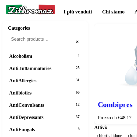
Zithromax
I più venduti
Chi siamo
Categories
×
Alcoholism
4
Anti-Inflammatories
25
AntiAllergics
31
Antibiotics
66
Combipres
AntiConvulsants
12
AntiDepressants
37
Prezzo da €48.17
Attivi:
AntiFungals
8
chlorthalidone
clon