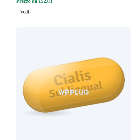
Prezzo da €52.03
Vedi