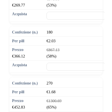
€269.77
(53%)
🛒 Aggiungi al carrello
180
€2.03
€867.13
€366.12
(58%)
🛒 Aggiungi al carrello
270
€1.68
€1300.69
€452.83
(65%)