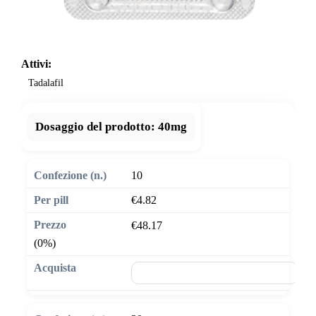
Attivi:
Tadalafil
Dosaggio del prodotto:
40mg
10
€4.82
€48.17
(0%)
🛒 Aggiungi al carrello