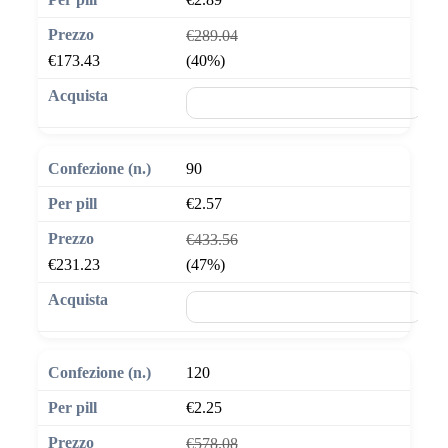
€289.04
€173.43
(40%)
🛒 Aggiungi al carrello
90
€2.57
€433.56
€231.23
(47%)
🛒 Aggiungi al carrello
120
€2.25
€578.08