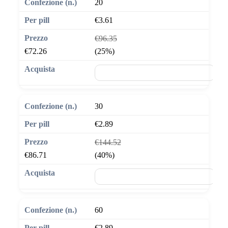
20
€3.61
€96.35
€72.26
(25%)
🛒 Aggiungi al carrello
30
€2.89
€144.52
€86.71
(40%)
🛒 Aggiungi al carrello
60
€2.89