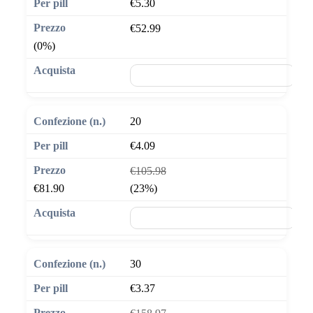
€5.30
€52.99
(0%)
🛒 Aggiungi al carrello
20
€4.09
€105.98
€81.90
(23%)
🛒 Aggiungi al carrello
30
€3.37