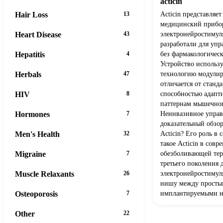
acticin
Hair Loss
13
Acticin представля
медицинский прибор
Heart Disease
43
электронейростимул
разработали для уп
Hepatitis
4
без фармакологическ
Устройство использ
Herbals
47
технологию модулир
отличается от стан
HIV
8
способностью адапт
паттернам мышечног
Hormones
7
Неинвазивное управ
доказательный обзор
Men's Health
32
Acticin? Его роль в
такое Acticin в сов
Migraine
7
обезболивающей тер
третьего поколения 
Muscle Relaxants
26
электронейростимул
нишу между просты
Osteoporosis
7
имплантируемыми н
Other
22