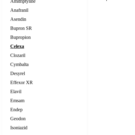
Amitriptyline
Anafranil
Asendin
Bupron SR
Bupropion
Celexa
Clozaril
Cymbalta
Desyrel
Effexor XR
Elavil
Emsam
Endep
Geodon
Isoniazid