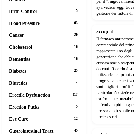
per il “ringiovanimen
ayurvedica, oggi trov
Birth Control
5
gestione dei fattori di
Blood Pressure
63
accupril
Cancer
20
Il farmaco antiperten
commerciale del princi
Cholesterol
16
rappresenta uno degli
generazione che abbia
Dementias
16
armamentario terapeut
decenni. Ricordo dist
Diabetes
25
utilizzarlo nei primi a
progressivamente i vec
Diuretics
4
suoi migliori profili 
particolarità risiede n
Erectile Dysfunction
113
trasforma nel metaboli
un’emivita più lunga 
Erection Packs
5
pressoria più stabile n
predecessori.
Eye Care
12
Gastrointestinal Tract
45