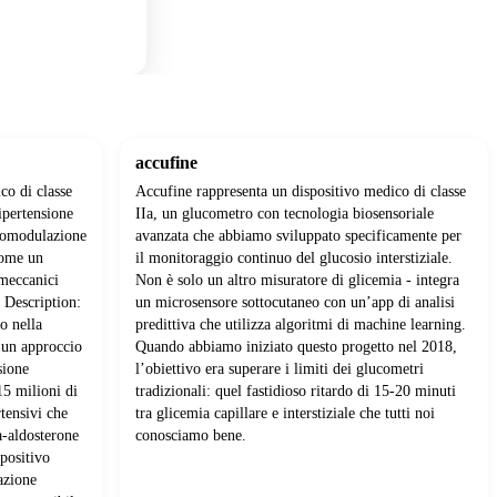
accufine
co di classe
Accufine rappresenta un dispositivo medico di classe
ipertensione
IIa, un glucometro con tecnologia biosensoriale
uromodulazione
avanzata che abbiamo sviluppato specificamente per
come un
il monitoraggio continuo del glucosio interstiziale.
 meccanici
Non è solo un altro misuratore di glicemia - integra
a Description:
un microsensore sottocutaneo con un’app di analisi
o nella
predittiva che utilizza algoritmi di machine learning.
 un approccio
Quando abbiamo iniziato questo progetto nel 2018,
sione
l’obiettivo era superare i limiti dei glucometri
15 milioni di
tradizionali: quel fastidioso ritardo di 15-20 minuti
rtensivi che
tra glicemia capillare e interstiziale che tutti noi
a-aldosterone
conosciamo bene.
spositivo
azione