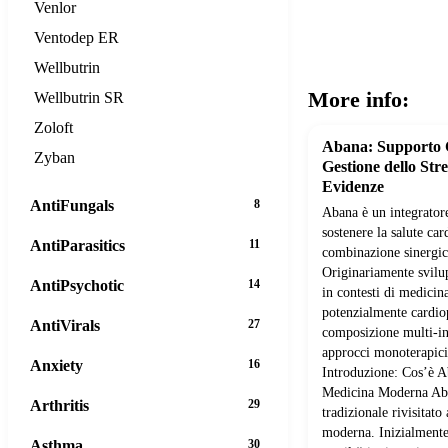
Venlor
Ventodep ER
Wellbutrin
More info:
Wellbutrin SR
Zoloft
Abana: Supporto 
Zyban
Gestione dello Stre
Evidenze
AntiFungals
8
Abana è un integrator
sostenere la salute ca
AntiParasitics
11
combinazione sinergica 
Originariamente svilup
AntiPsychotic
14
in contesti di medicina
potenzialmente cardiop
AntiVirals
27
composizione multi-in
approcci monoterapici
Anxiety
16
Introduzione: Cos’è A
Medicina Moderna Aba
Arthritis
29
tradizionale rivisitato 
moderna. Inizialment
Asthma
30