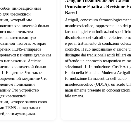
Actigall: Dissoluzione dei Calcoli 
Protezione Epatica - Revisione E
ет собой инновационный
Based
 для чрескожной
яции, который мы
Actigall, conosciuto farmacologicamen
равления хронической болью
ursodesossicolico, rappresenta uno dei p
ого вмешательства.
farmacologici con indicazioni specifiche
ует запатентованную
dissoluzione dei calcoli di colesterolo ne
ованной частоты, которая
e per il trattamento di condizioni colest
дартных TENS-аппаратов
croniche. Il suo meccanismo d’azione u
ироваться к индивидуальным
distingue dai tradizionali acidi biliari e
о напряжения. Acticin:
offrendo un approccio terapeutico mirat
ление хронической болью -
selezionati. 1. Introduzione: Cos’è Actig
 1. Введение: Что такое
Ruolo nella Medicina Moderna Actigall c
 современной медицине Что
formulazione farmaceutica dell’acido
ременном понимании
ursodesossicolico (UDCA), un acido bili
апии? Это устройство
naturalmente presente in concentrazion
для чрескожной
bile umana.
яции, которое заняло свою
ми TENS-аппаратами и
ейростимуляторами.