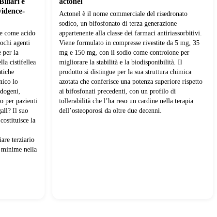
Biliari e
actonel
vidence-
Actonel è il nome commerciale del risedronato
sodico, un bifosfonato di terza generazione
te come acido
appartenente alla classe dei farmaci antiriassorbitivi.
ochi agenti
Viene formulato in compresse rivestite da 5 mg, 35
 per la
mg e 150 mg, con il sodio come controione per
lla cistifellea
migliorare la stabilità e la biodisponibilità. Il
atiche
prodotto si distingue per la sua struttura chimica
nico lo
azotata che conferisce una potenza superiore rispetto
ndogeni,
ai bifosfonati precedenti, con un profilo di
o per pazienti
tollerabilità che l’ha reso un cardine nella terapia
all? Il suo
dell’osteoporosi da oltre due decenni.
ostituisce la
are terziario
i minime nella