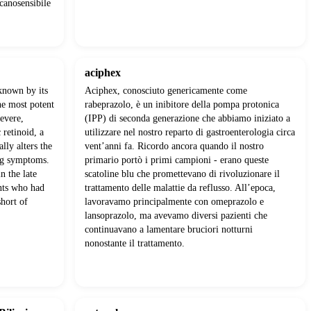
canosensibile
aciphex
known by its
Aciphex, conosciuto genericamente come
he most potent
rabeprazolo, è un inibitore della pompa protonica
severe,
(IPP) di seconda generazione che abbiamo iniziato a
 retinoid, a
utilizzare nel nostro reparto di gastroenterologia circa
lly alters the
vent’anni fa. Ricordo ancora quando il nostro
ing symptoms.
primario portò i primi campioni - erano queste
n the late
scatoline blu che promettevano di rivoluzionare il
ents who had
trattamento delle malattie da reflusso. All’epoca,
short of
lavoravamo principalmente con omeprazolo e
lansoprazolo, ma avevamo diversi pazienti che
continuavano a lamentare bruciori notturni
nonostante il trattamento.