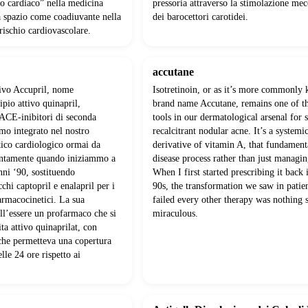
to cardiaco” nella medicina
pressoria attraverso la stimolazione mec
a spazio come coadiuvante nella
dei barocettori carotidei.
 rischio cardiovascolare.
accutane
sivo Accupril, nome
Isotretinoin, or as it’s more commonly 
pio attivo quinapril,
brand name Accutane, remains one of t
 ACE-inibitori di seconda
tools in our dermatological arsenal for 
mo integrato nel nostro
recalcitrant nodular acne. It’s a systemic
ico cardiologico ormai da
derivative of vitamin A, that fundamenta
intamente quando iniziammo a
disease process rather than just manag
nni ‘90, sostituendo
When I first started prescribing it back i
chi captopril e enalapril per i
90s, the transformation we saw in pati
farmacocinetici. La sua
failed every other therapy was nothing 
ell’essere un profarmaco che si
miraculous.
ta attivo quinaprilat, con
che permetteva una copertura
elle 24 ore rispetto ai