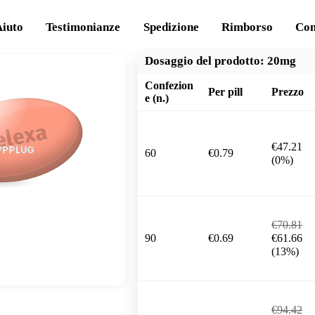
Aiuto
Testimonianze
Spedizione
Rimborso
Con
Dosaggio del prodotto:
20mg
Confezion
Per pill
Prezzo
e (n.)
€47.21
60
€0.79
(0%)
€70.81
90
€0.69
€61.66
(13%)
€94.42