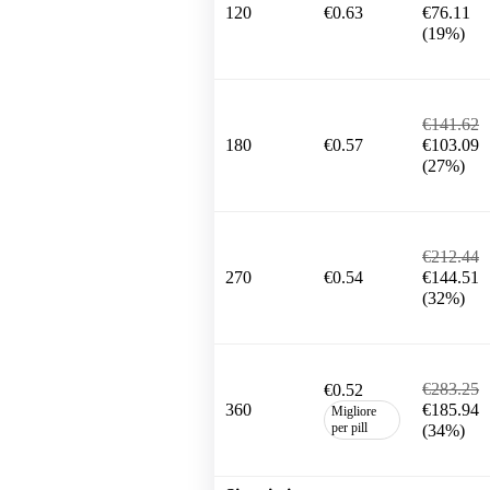
120
€0.63
€76.11
(19%)
€141.62
180
€0.57
€103.09
(27%)
€212.44
270
€0.54
€144.51
(32%)
€283.25
€0.52
360
€185.94
Migliore
per pill
(34%)