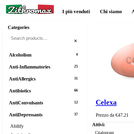
Zithromax
I più venduti
Chi siamo
Categories
×
Alcoholism
4
Anti-Inflammatories
25
AntiAllergics
31
Antibiotics
66
Celexa
AntiConvulsants
12
AntiDepressants
37
Prezzo da €47.21
Attivi:
Abilify
Citalopram