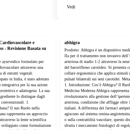
Vedi
Cardiovascolare e
abhigra
ss - Revisione Basata su
Prodotto: Abhigra è un dispositivo medi
IIa per il trattamento non invasivo dell’
e ayurvedico formulato per
arteriosa di stadio 1-2 attraverso la ne
rdiovascolare attraverso una
del baroriflesso carotideo. Si presenta 
di estratti vegetali.
collare ergonomico che applica stimoli
pato in India, è stato adottato
pulsati bilaterali sui seni carotidei. Met
 integrativa per la sua azione
1. Introduzione: Cos’è Abhigra? Il Ruol
rotettiva e adattogena. La sua
Medicina Moderna Abhigra rappresenta
grediente lo distingue dagli
rivoluzionario alla gestione dell’iperten
 convenzionali. 1.
arteriosa, condizione che affligge oltre 
bana? Il suo Ruolo nella
italiani. A differenza dei farmaci antipe
na rappresenta un approccio
agiscono sul sistema renina-angiotensin
attraverso la lente scientifica
o sulla contrattilità vascolare, questo di
e sviluppato come formulazione
sfrutta i meccanismi fisiologici di regol