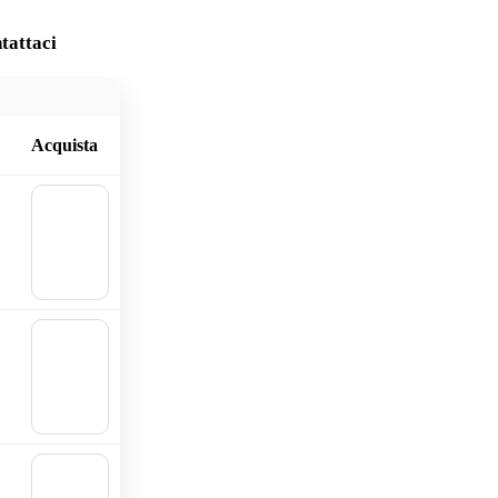
tattaci
Acquista
🛒
Aggiu
ngi al
carrell
o
🛒
Aggiu
ngi al
carrell
o
🛒
Aggiu