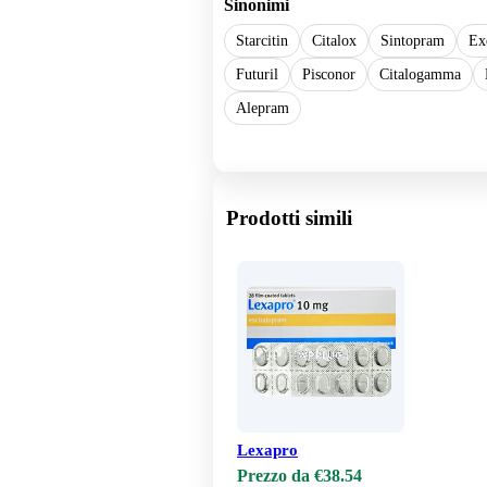
Sinonimi
Starcitin
Citalox
Sintopram
Ex
Futuril
Pisconor
Citalogamma
Alepram
Show more
Prodotti simili
Lexapro
Prezzo da €38.54