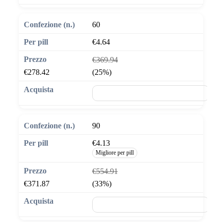
60
€4.64
€369.94
€278.42
(25%)
🛒 Aggiungi al carrello
90
€4.13
Migliore per pill
€554.91
€371.87
(33%)
🛒 Aggiungi al carrello