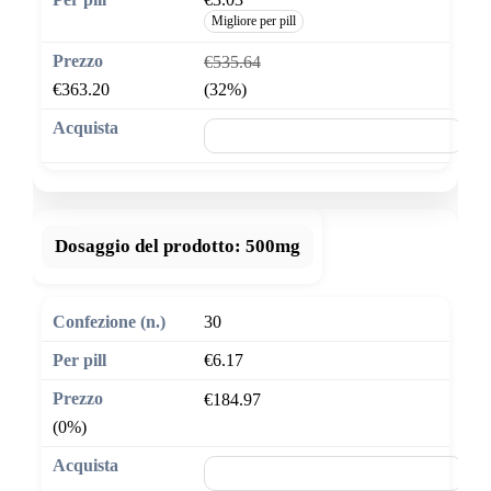
Migliore per pill
€535.64
€363.20
(32%)
🛒 Aggiungi al carrello
Dosaggio del prodotto:
500mg
30
€6.17
€184.97
(0%)
🛒 Aggiungi al carrello