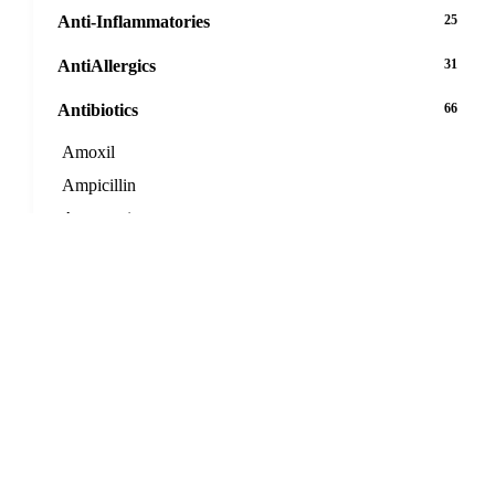
Anti-Inflammatories
25
AntiAllergics
31
Antibiotics
66
Amoxil
Ampicillin
Augmentin
Azeetop
Azipro
Azithromycin DT
Bactrim
Bactroban Ointment 5g
Biaxin
Cefaclor
Cefadroxil