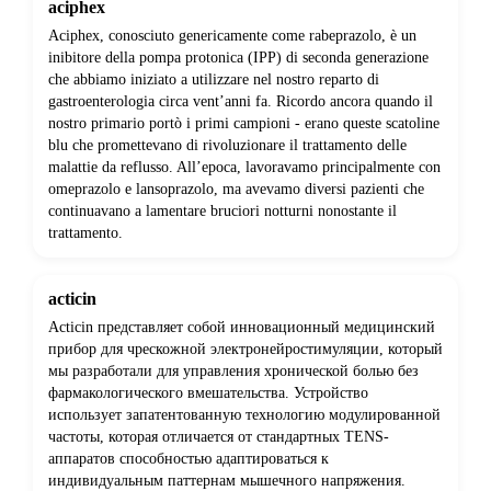
aciphex
Aciphex, conosciuto genericamente come rabeprazolo, è un
inibitore della pompa protonica (IPP) di seconda generazione
che abbiamo iniziato a utilizzare nel nostro reparto di
gastroenterologia circa vent’anni fa. Ricordo ancora quando il
nostro primario portò i primi campioni - erano queste scatoline
blu che promettevano di rivoluzionare il trattamento delle
malattie da reflusso. All’epoca, lavoravamo principalmente con
omeprazolo e lansoprazolo, ma avevamo diversi pazienti che
continuavano a lamentare bruciori notturni nonostante il
trattamento.
acticin
Acticin представляет собой инновационный медицинский
прибор для чрескожной электронейростимуляции, который
мы разработали для управления хронической болью без
фармакологического вмешательства. Устройство
использует запатентованную технологию модулированной
частоты, которая отличается от стандартных TENS-
аппаратов способностью адаптироваться к
индивидуальным паттернам мышечного напряжения.