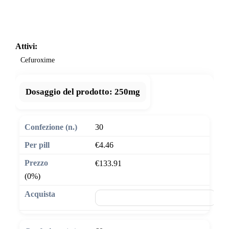
Attivi:
Cefuroxime
Dosaggio del prodotto:
250mg
30
€4.46
€133.91
(0%)
🛒 Aggiungi al carrello