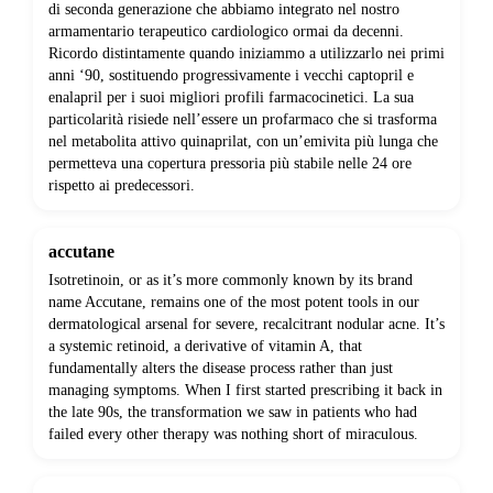
di seconda generazione che abbiamo integrato nel nostro
armamentario terapeutico cardiologico ormai da decenni.
Ricordo distintamente quando iniziammo a utilizzarlo nei primi
anni ‘90, sostituendo progressivamente i vecchi captopril e
enalapril per i suoi migliori profili farmacocinetici. La sua
particolarità risiede nell’essere un profarmaco che si trasforma
nel metabolita attivo quinaprilat, con un’emivita più lunga che
permetteva una copertura pressoria più stabile nelle 24 ore
rispetto ai predecessori.
accutane
Isotretinoin, or as it’s more commonly known by its brand
name Accutane, remains one of the most potent tools in our
dermatological arsenal for severe, recalcitrant nodular acne. It’s
a systemic retinoid, a derivative of vitamin A, that
fundamentally alters the disease process rather than just
managing symptoms. When I first started prescribing it back in
the late 90s, the transformation we saw in patients who had
failed every other therapy was nothing short of miraculous.