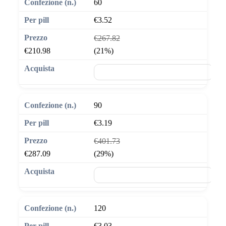
60
€3.52
€267.82
€210.98
(21%)
🛒 Aggiungi al carrello
90
€3.19
€401.73
€287.09
(29%)
🛒 Aggiungi al carrello
120
€3.03