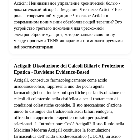
Acticin: Неинвазивное управление хронической болью -
доказательный обзор 1. Введение: Что такое Acticin? Его
роль в современной медицине Что такое Acticin в
современном понимании обезболивающей терапии? Это
устройство третьего поколения для чрескожной
электронейростимуляции, которое заняло свою нишу
между простыми TENS-аппаратами и имплантируемыми
нейростимуляторами.
Actigall: Dissoluzione dei Calcoli Biliari e Protezione
Epatica - Revisione Evidence-Based
Actigall, conosciuto farmacologicamente come acido
ursodesossicolico, rappresenta uno dei pochi agenti
farmacologici con indicazioni specifiche per la dissoluzione dei
calcoli di colesterolo nella cistifellea e per il trattamento di
condizioni colestatiche croniche. Il suo meccanismo d’azione
unico lo distingue dai tradizionali acidi biliari endogeni,
offrendo un approccio terapeutico mirato per pazienti
selezionati. 1. Introduzione: Cos’è Actigall? Il suo Ruolo nella
Medicina Moderna Actigall costituisce la formulazione
farmaceutica dell’acido ursodesossicolico (UDCA), un acido