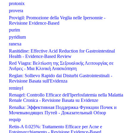
protonix
provera
Provigil: Promozione della Veglia nelle Ipersonnie -
Revisione Evidence-Based
purim
pyridium
ranexa
Ranitidine: Effective Acid Reduction for Gastrointestinal
Health - Evidence-Based Review
Red Viagra: Βελτίωση της Σεξουαλικής Λειτουργίας σε
Άνδρες - Μια Κλινική Ανασκόπηση
Reglan: Sollievo Rapido dai Disturbi Gastrointestinali -
Revisione Basata sull'Evidenza
reminyl
Renagel: Controllo Efficace dell'Iperfosfatemia nella Malattia
Renale Cronica - Revisione Basata su Evidenze
Renalka: Эффективная Поддержка Функции Почек и
Мочевыводящих Путей - Доказательный Обзор
requip
Retin-A 0.025%: Trattamento Efficace per Acne e
Fotoinvecchiamento - Revisione Evidence-Based