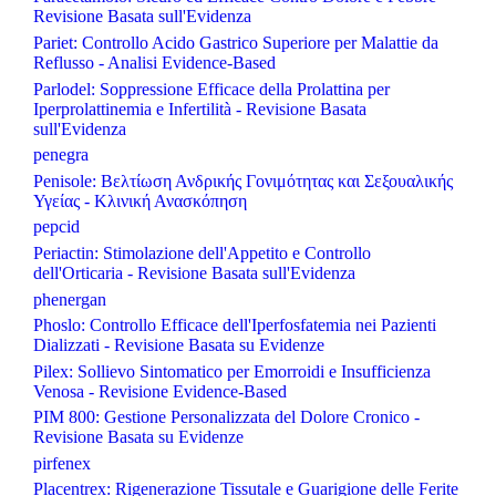
Revisione Basata sull'Evidenza
Pariet: Controllo Acido Gastrico Superiore per Malattie da
Reflusso - Analisi Evidence-Based
Parlodel: Soppressione Efficace della Prolattina per
Iperprolattinemia e Infertilità - Revisione Basata
sull'Evidenza
penegra
Penisole: Βελτίωση Ανδρικής Γονιμότητας και Σεξουαλικής
Υγείας - Κλινική Ανασκόπηση
pepcid
Periactin: Stimolazione dell'Appetito e Controllo
dell'Orticaria - Revisione Basata sull'Evidenza
phenergan
Phoslo: Controllo Efficace dell'Iperfosfatemia nei Pazienti
Dializzati - Revisione Basata su Evidenze
Pilex: Sollievo Sintomatico per Emorroidi e Insufficienza
Venosa - Revisione Evidence-Based
PIM 800: Gestione Personalizzata del Dolore Cronico -
Revisione Basata su Evidenze
pirfenex
Placentrex: Rigenerazione Tissutale e Guarigione delle Ferite