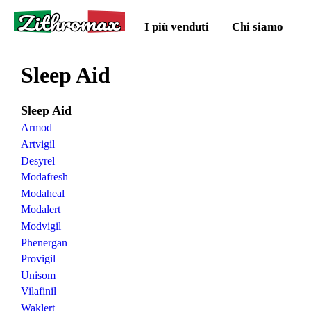
Zithromax
I più venduti
Chi siamo
Sleep Aid
Sleep Aid
Armod
Artvigil
Desyrel
Modafresh
Modaheal
Modalert
Modvigil
Phenergan
Provigil
Unisom
Vilafinil
Waklert