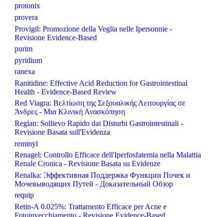
protonix
provera
Provigil: Promozione della Veglia nelle Ipersonnie -
Revisione Evidence-Based
purim
pyridium
ranexa
Ranitidine: Effective Acid Reduction for Gastrointestinal
Health - Evidence-Based Review
Red Viagra: Βελτίωση της Σεξουαλικής Λειτουργίας σε
Άνδρες - Μια Κλινική Ανασκόπηση
Reglan: Sollievo Rapido dai Disturbi Gastrointestinali -
Revisione Basata sull'Evidenza
reminyl
Renagel: Controllo Efficace dell'Iperfosfatemia nella Malattia
Renale Cronica - Revisione Basata su Evidenze
Renalka: Эффективная Поддержка Функции Почек и
Мочевыводящих Путей - Доказательный Обзор
requip
Retin-A 0.025%: Trattamento Efficace per Acne e
Fotoinvecchiamento - Revisione Evidence-Based