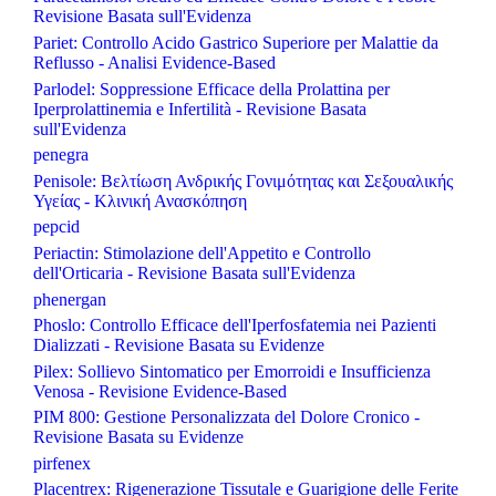
Revisione Basata sull'Evidenza
Pariet: Controllo Acido Gastrico Superiore per Malattie da
Reflusso - Analisi Evidence-Based
Parlodel: Soppressione Efficace della Prolattina per
Iperprolattinemia e Infertilità - Revisione Basata
sull'Evidenza
penegra
Penisole: Βελτίωση Ανδρικής Γονιμότητας και Σεξουαλικής
Υγείας - Κλινική Ανασκόπηση
pepcid
Periactin: Stimolazione dell'Appetito e Controllo
dell'Orticaria - Revisione Basata sull'Evidenza
phenergan
Phoslo: Controllo Efficace dell'Iperfosfatemia nei Pazienti
Dializzati - Revisione Basata su Evidenze
Pilex: Sollievo Sintomatico per Emorroidi e Insufficienza
Venosa - Revisione Evidence-Based
PIM 800: Gestione Personalizzata del Dolore Cronico -
Revisione Basata su Evidenze
pirfenex
Placentrex: Rigenerazione Tissutale e Guarigione delle Ferite