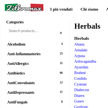
Zithromax
I più venduti
Chi siamo
Categories
Herbals
×
Herbals
Alcoholism
4
Abana
Amalaki
Anti-Inflammatories
25
Arjuna
Ashwagandha
AntiAllergics
31
Ayurslim
Brahmi
Antibiotics
66
Confido
AntiConvulsants
12
Cystone
Diabecon
AntiDepressants
37
Diarex
Gasex
AntiFungals
8
Geriforte