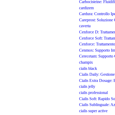
Carbocisteine: Fluidif
cardizem
Cardura: Controllo Ipe
Careprost: Soluzione 
caverta
Cenforce D: Trattamen
Cenforce Soft: Tratta
Cenforce: Trattamento
Cenmox: Supporto Imm
Cerecetam: Supporto 
champix
cialis black
Cialis Daily: Gestion
Cialis Extra Dosage:
cialis jelly
cialis professional
Cialis Soft: Rapido S
Cialis Sublinguale: A
cialis super active