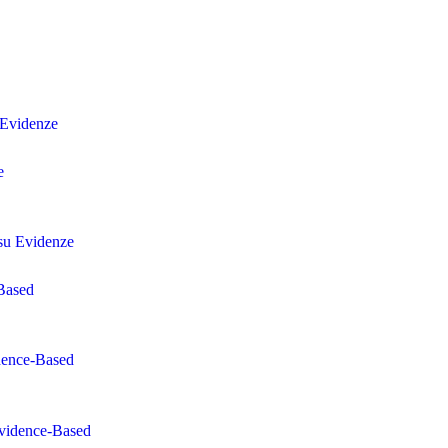
u Evidenze
e
 su Evidenze
-Based
idence-Based
Evidence-Based