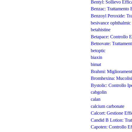
Bentyl: Sollievo Effi
Benzac: Trattamento E
Benzoyl Peroxide: Tra
besivance ophthalmic 
betahistine
Betapace: Controllo E
Betnovate: Trattament
betoptic
biaxin
bimat
Brahmi: Migliorament
Bromhexina: Mucolisi 
Bystolic: Controllo Ip
cabgolin
calan
calcium carbonate
Calcort: Gestione Eff
Candid B Lotion: Trat
Capoten: Controllo Ef