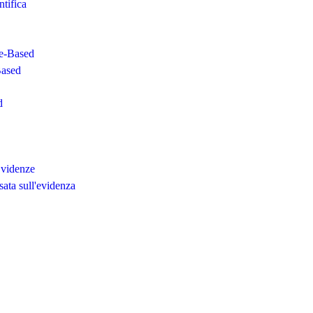
ntifica
ce-Based
Based
d
Evidenze
sata sull'evidenza