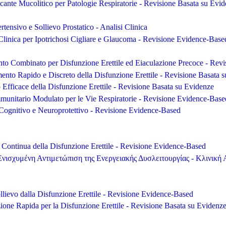
icante Mucolitico per Patologie Respiratorie - Revisione Basata su Evi
rtensivo e Sollievo Prostatico - Analisi Clinica
Clinica per Ipotrichosi Cigliare e Glaucoma - Revisione Evidence-Base
to Combinato per Disfunzione Erettile ed Eiaculazione Precoce - Rev
mento Rapido e Discreto della Disfunzione Erettile - Revisione Basata 
 Efficace della Disfunzione Erettile - Revisione Basata su Evidenze
unitario Modulato per le Vie Respiratorie - Revisione Evidence-Base
Cognitivo e Neuroprotettivo - Revisione Evidence-Based
e Continua della Disfunzione Erettile - Revisione Evidence-Based
 Ενισχυμένη Αντιμετώπιση της Ενεργειακής Δυσλειτουργίας - Κλινικ
ollievo dalla Disfunzione Erettile - Revisione Evidence-Based
zione Rapida per la Disfunzione Erettile - Revisione Basata su Evidenz