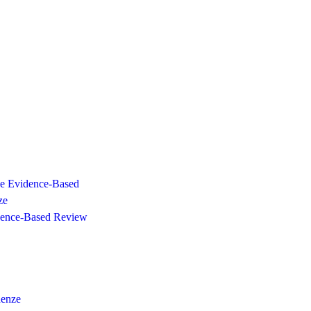
one Evidence-Based
ze
dence-Based Review
denze