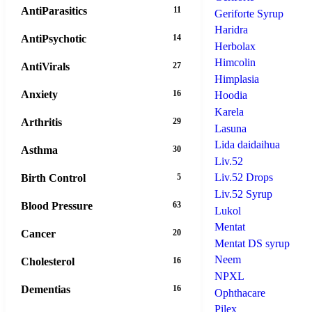
AntiParasitics
11
Geriforte Syrup
Haridra
AntiPsychotic
14
Herbolax
Himcolin
AntiVirals
27
Himplasia
Anxiety
16
Hoodia
Karela
Arthritis
29
Lasuna
Lida daidaihua
Asthma
30
Liv.52
Liv.52 Drops
Birth Control
5
Liv.52 Syrup
Blood Pressure
63
Lukol
Mentat
Cancer
20
Mentat DS syrup
Neem
Cholesterol
16
NPXL
Dementias
16
Ophthacare
Pilex