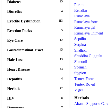
Diabetes
25
Purim
Renalka
Diuretics
4
Rumalaya
Erectile Dysfunction
113
Rumalaya forte
Rumalaya gel
Erection Packs
5
Rumalaya liniment
Septilin
Eye Care
12
Serpina
Gastrointestinal Tract
45
Shallaki
Shuddha Guggulu
Hair Loss
13
Slimonil
Speman
Heart Disease
43
Styplon
Tentex Forte
Hepatitis
4
Tentex Royal
Herbals
47
V gel
Herbals
HIV
8
Abana: Supporto Cardi
Hormones
7