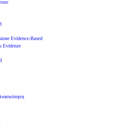
denze
d
isione Evidence-Based
su Evidenze
d
ή Ανασκόπηση
e