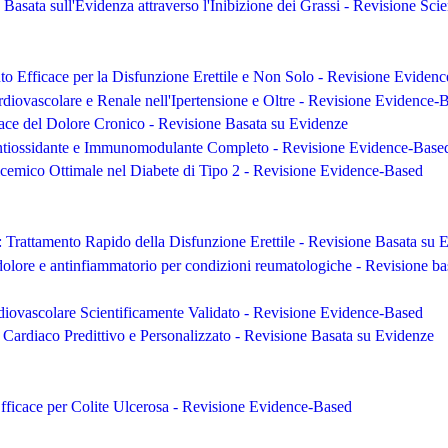
 Basata sull'Evidenza attraverso l'Inibizione dei Grassi - Revisione Scie
nto Efficace per la Disfunzione Erettile e Non Solo - Revisione Eviden
rdiovascolare e Renale nell'Ipertensione e Oltre - Revisione Evidence-
cace del Dolore Cronico - Revisione Basata su Evidenze
tiossidante e Immunomodulante Completo - Revisione Evidence-Base
cemico Ottimale nel Diabete di Tipo 2 - Revisione Evidence-Based
: Trattamento Rapido della Disfunzione Erettile - Revisione Basata su 
dolore e antinfiammatorio per condizioni reumatologiche - Revisione ba
iovascolare Scientificamente Validato - Revisione Evidence-Based
ardiaco Predittivo e Personalizzato - Revisione Basata su Evidenze
fficace per Colite Ulcerosa - Revisione Evidence-Based