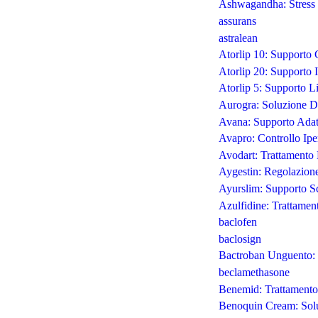
Ashwagandha: Stress 
assurans
astralean
Atorlip 10: Supporto 
Atorlip 20: Supporto 
Atorlip 5: Supporto Li
Aurogra: Soluzione Du
Avana: Supporto Adatt
Avapro: Controllo Ipe
Avodart: Trattamento 
Aygestin: Regolazione
Ayurslim: Supporto Sc
Azulfidine: Trattamen
baclofen
baclosign
Bactroban Unguento: T
beclamethasone
Benemid: Trattamento 
Benoquin Cream: Solu