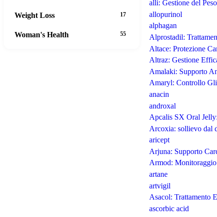
alli: Gestione del Peso
allopurinol
Weight Loss
17
alphagan
Woman's Health
55
Alprostadil: Trattame
Altace: Protezione Ca
Altraz: Gestione Effi
Amalaki: Supporto An
Amaryl: Controllo Gli
anacin
androxal
Apcalis SX Oral Jelly
Arcoxia: sollievo dal 
aricept
Arjuna: Supporto Card
Armod: Monitoraggio C
artane
artvigil
Asacol: Trattamento E
ascorbic acid