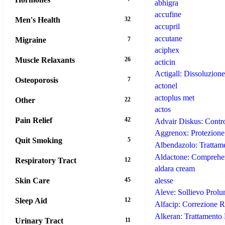
abhigra
accufine
Men's Health
32
accupril
accutane
Migraine
7
aciphex
Muscle Relaxants
26
acticin
Actigall: Dissoluzione
Osteoporosis
7
actonel
actoplus met
Other
22
actos
Pain Relief
42
Advair Diskus: Contr
Aggrenox: Protezione
Quit Smoking
5
Albendazolo: Trattame
Aldactone: Comprehen
Respiratory Tract
12
aldara cream
Skin Care
45
alesse
Aleve: Sollievo Prolu
Sleep Aid
12
Alfacip: Correzione R
Alkeran: Trattamento 
Urinary Tract
11