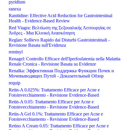
pyridium
ranexa
Ranitidine: Effective Acid Reduction for Gastrointestinal
Health - Evidence-Based Review
Red Viagra: Βελτίωση της Σεξουαλικής Λειτουργίας σε
Άνδρες - Μια Κλινική Ανασκόπηση
Reglan: Sollievo Rapido dai Disturbi Gastrointestinali -
Revisione Basata sull'Evidenza
reminyl
Renagel: Controllo Efficace dell'Iperfosfatemia nella Malattia
Renale Cronica - Revisione Basata su Evidenze
Renalka: Эффективная Поддержка Функции Почек и
Мочевыводящих Путей - Доказательный Обзор
requip
Retin-A 0.025%: Trattamento Efficace per Acne e
Fotoinvecchiamento - Revisione Evidence-Based
Retin-A 0.05: Trattamento Efficace per Acne e
Fotoinvecchiamento - Revisione Evidence-Based
Retin-A Gel 0.1%: Trattamento Efficace per Acne e
Fotoinvecchiamento - Revisione Evidence-Based
Retino A Cream 0.05: Trattamento Efficace per Acne e