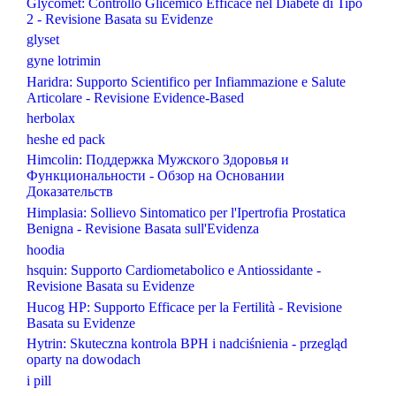
Glycomet: Controllo Glicemico Efficace nel Diabete di Tipo
2 - Revisione Basata su Evidenze
glyset
gyne lotrimin
Haridra: Supporto Scientifico per Infiammazione e Salute
Articolare - Revisione Evidence-Based
herbolax
heshe ed pack
Himcolin: Поддержка Мужского Здоровья и
Функциональности - Обзор на Основании
Доказательств
Himplasia: Sollievo Sintomatico per l'Ipertrofia Prostatica
Benigna - Revisione Basata sull'Evidenza
hoodia
hsquin: Supporto Cardiometabolico e Antiossidante -
Revisione Basata su Evidenze
Hucog HP: Supporto Efficace per la Fertilità - Revisione
Basata su Evidenze
Hytrin: Skuteczna kontrola BPH i nadciśnienia - przegląd
oparty na dowodach
i pill