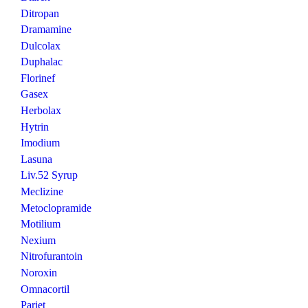
Ditropan
Dramamine
Dulcolax
Duphalac
Florinef
Gasex
Herbolax
Hytrin
Imodium
Lasuna
Liv.52 Syrup
Meclizine
Metoclopramide
Motilium
Nexium
Nitrofurantoin
Noroxin
Omnacortil
Pariet