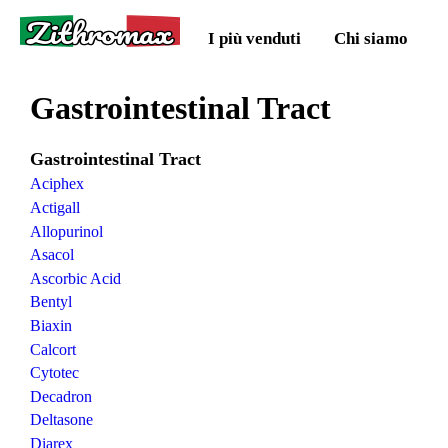
Zithromax
I più venduti
Chi siamo
Gastrointestinal Tract
Gastrointestinal Tract
Aciphex
Actigall
Allopurinol
Asacol
Ascorbic Acid
Bentyl
Biaxin
Calcort
Cytotec
Decadron
Deltasone
Diarex