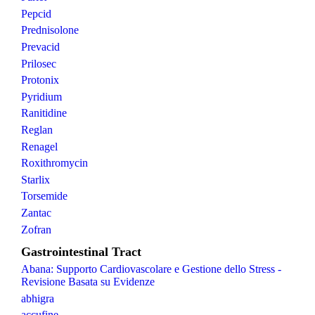
Pepcid
Prednisolone
Prevacid
Prilosec
Protonix
Pyridium
Ranitidine
Reglan
Renagel
Roxithromycin
Starlix
Torsemide
Zantac
Zofran
Gastrointestinal Tract
Abana: Supporto Cardiovascolare e Gestione dello Stress -
Revisione Basata su Evidenze
abhigra
accufine