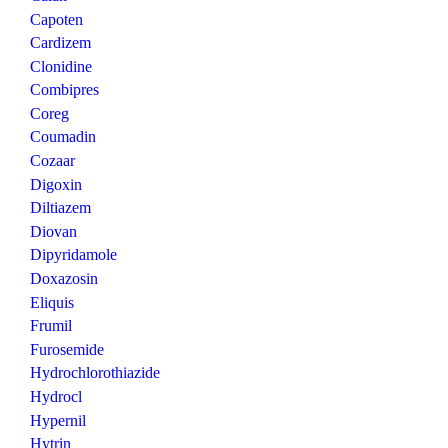
Capoten
Cardizem
Clonidine
Combipres
Coreg
Coumadin
Cozaar
Digoxin
Diltiazem
Diovan
Dipyridamole
Doxazosin
Eliquis
Frumil
Furosemide
Hydrochlorothiazide
Hydrocl
Hypernil
Hytrin