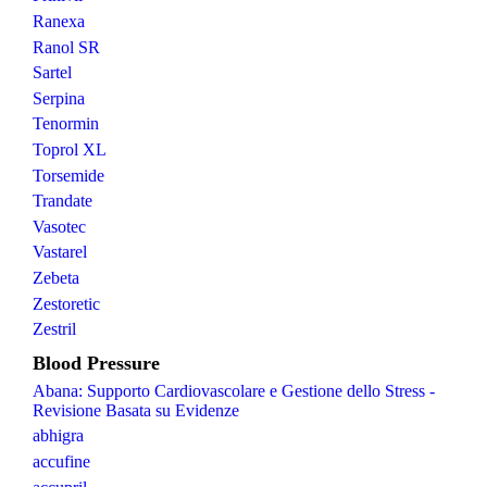
Ranexa
Ranol SR
Sartel
Serpina
Tenormin
Toprol XL
Torsemide
Trandate
Vasotec
Vastarel
Zebeta
Zestoretic
Zestril
Blood Pressure
Abana: Supporto Cardiovascolare e Gestione dello Stress -
Revisione Basata su Evidenze
abhigra
accufine