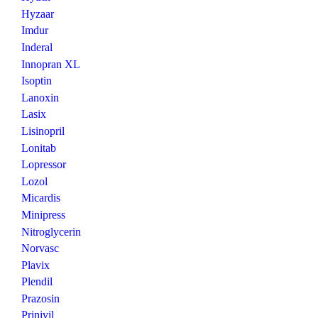
Hyzaar
Imdur
Inderal
Innopran XL
Isoptin
Lanoxin
Lasix
Lisinopril
Lonitab
Lopressor
Lozol
Micardis
Minipress
Nitroglycerin
Norvasc
Plavix
Plendil
Prazosin
Prinivil