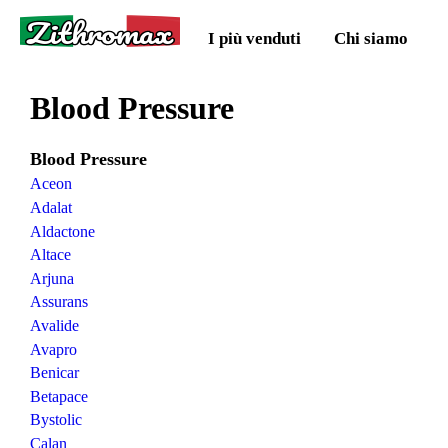
Zithromax
I più venduti
Chi siamo
Blood Pressure
Blood Pressure
Aceon
Adalat
Aldactone
Altace
Arjuna
Assurans
Avalide
Avapro
Benicar
Betapace
Bystolic
Calan