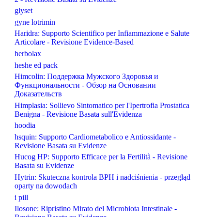
glyset
gyne lotrimin
Haridra: Supporto Scientifico per Infiammazione e Salute
Articolare - Revisione Evidence-Based
herbolax
heshe ed pack
Himcolin: Поддержка Мужского Здоровья и
Функциональности - Обзор на Основании
Доказательств
Himplasia: Sollievo Sintomatico per l'Ipertrofia Prostatica
Benigna - Revisione Basata sull'Evidenza
hoodia
hsquin: Supporto Cardiometabolico e Antiossidante -
Revisione Basata su Evidenze
Hucog HP: Supporto Efficace per la Fertilità - Revisione
Basata su Evidenze
Hytrin: Skuteczna kontrola BPH i nadciśnienia - przegląd
oparty na dowodach
i pill
Ilosone: Ripristino Mirato del Microbiota Intestinale -