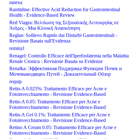
ranexa
Ranitidine: Effective Acid Reduction for Gastrointestinal
Health - Evidence-Based Review
Red Viagra: Βελτίωση της Σεξουαλικής Λειτουργίας σε
Άνδρες - Μια Κλινική Ανασκόπηση
Reglan: Sollievo Rapido dai Disturbi Gastrointestinali -
Revisione Basata sull'Evidenza
reminyl
Renagel: Controllo Efficace dell'Iperfosfatemia nella Malattia
Renale Cronica - Revisione Basata su Evidenze
Renalka: Эффективная Поддержка Функции Почек и
Мочевыводящих Путей - Доказательный Обзор
requip
Retin-A 0.025%: Trattamento Efficace per Acne e
Fotoinvecchiamento - Revisione Evidence-Based
Retin-A 0.05: Trattamento Efficace per Acne e
Fotoinvecchiamento - Revisione Evidence-Based
Retin-A Gel 0.1%: Trattamento Efficace per Acne e
Fotoinvecchiamento - Revisione Evidence-Based
Retino A Cream 0.05: Trattamento Efficace per Acne e
Fotoinvecchiamento - Revisione Evidence-Based