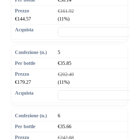
€161.92
€144.57
(11%)
🛒 Aggiungi al carrello
5
€35.85
€202.40
€179.27
(11%)
🛒 Aggiungi al carrello
6
€35.66
€242.88