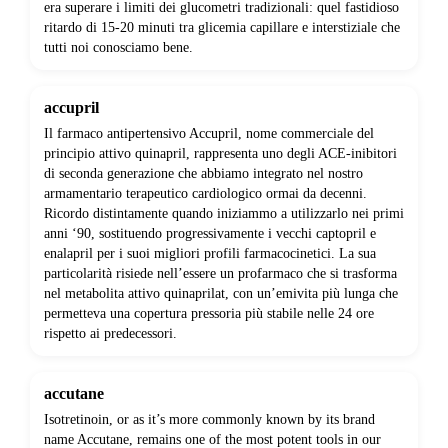
era superare i limiti dei glucometri tradizionali: quel fastidioso
ritardo di 15-20 minuti tra glicemia capillare e interstiziale che
tutti noi conosciamo bene.
accupril
Il farmaco antipertensivo Accupril, nome commerciale del
principio attivo quinapril, rappresenta uno degli ACE-inibitori
di seconda generazione che abbiamo integrato nel nostro
armamentario terapeutico cardiologico ormai da decenni.
Ricordo distintamente quando iniziammo a utilizzarlo nei primi
anni ‘90, sostituendo progressivamente i vecchi captopril e
enalapril per i suoi migliori profili farmacocinetici. La sua
particolarità risiede nell’essere un profarmaco che si trasforma
nel metabolita attivo quinaprilat, con un’emivita più lunga che
permetteva una copertura pressoria più stabile nelle 24 ore
rispetto ai predecessori.
accutane
Isotretinoin, or as it’s more commonly known by its brand
name Accutane, remains one of the most potent tools in our