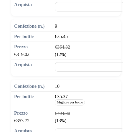
🛒 Aggiungi al carrello
9
€35.45
€364.32
€319.02
(12%)
🛒 Aggiungi al carrello
10
€35.37
Migliore per bottle
€404.80
€353.72
(13%)