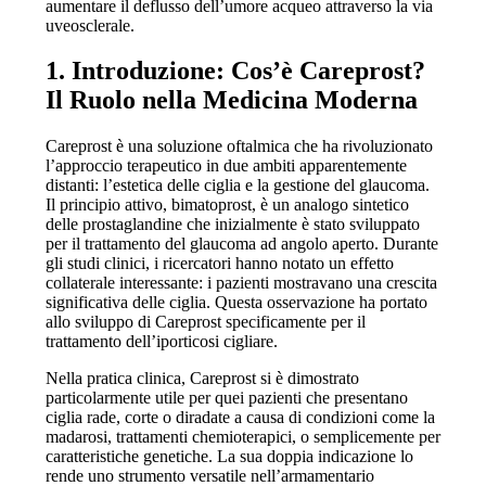
aumentare il deflusso dell’umore acqueo attraverso la via
uveosclerale.
1. Introduzione: Cos’è Careprost?
Il Ruolo nella Medicina Moderna
Careprost è una soluzione oftalmica che ha rivoluzionato
l’approccio terapeutico in due ambiti apparentemente
distanti: l’estetica delle ciglia e la gestione del glaucoma.
Il principio attivo, bimatoprost, è un analogo sintetico
delle prostaglandine che inizialmente è stato sviluppato
per il trattamento del glaucoma ad angolo aperto. Durante
gli studi clinici, i ricercatori hanno notato un effetto
collaterale interessante: i pazienti mostravano una crescita
significativa delle ciglia. Questa osservazione ha portato
allo sviluppo di Careprost specificamente per il
trattamento dell’iporticosi cigliare.
Nella pratica clinica, Careprost si è dimostrato
particolarmente utile per quei pazienti che presentano
ciglia rade, corte o diradate a causa di condizioni come la
madarosi, trattamenti chemioterapici, o semplicemente per
caratteristiche genetiche. La sua doppia indicazione lo
rende uno strumento versatile nell’armamentario