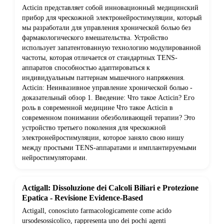
Acticin представляет собой инновационный медицинский
прибор для чрескожной электронейростимуляции, который
мы разработали для управления хронической болью без
фармакологического вмешательства. Устройство
использует запатентованную технологию модулированной
частоты, которая отличается от стандартных TENS-
аппаратов способностью адаптироваться к
индивидуальным паттернам мышечного напряжения.
Acticin: Неинвазивное управление хронической болью -
доказательный обзор 1. Введение: Что такое Acticin? Его
роль в современной медицине Что такое Acticin в
современном понимании обезболивающей терапии? Это
устройство третьего поколения для чрескожной
электронейростимуляции, которое заняло свою нишу
между простыми TENS-аппаратами и имплантируемыми
нейростимуляторами.
Actigall: Dissoluzione dei Calcoli Biliari e Protezione
Epatica - Revisione Evidence-Based
Actigall, conosciuto farmacologicamente come acido
ursodesossicolico, rappresenta uno dei pochi agenti