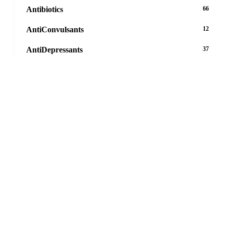
Antibiotics
66
AntiConvulsants
12
AntiDepressants
37
AntiFungals
8
AntiParasitics
11
AntiPsychotic
14
AntiVirals
27
Anxiety
16
Arthritis
29
Asthma
30
Birth Control
5