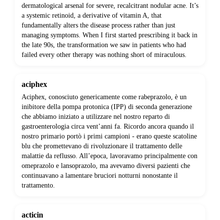
dermatological arsenal for severe, recalcitrant nodular acne. It’s
a systemic retinoid, a derivative of vitamin A, that
fundamentally alters the disease process rather than just
managing symptoms. When I first started prescribing it back in
the late 90s, the transformation we saw in patients who had
failed every other therapy was nothing short of miraculous.
aciphex
Aciphex, conosciuto genericamente come rabeprazolo, è un
inibitore della pompa protonica (IPP) di seconda generazione
che abbiamo iniziato a utilizzare nel nostro reparto di
gastroenterologia circa vent’anni fa. Ricordo ancora quando il
nostro primario portò i primi campioni - erano queste scatoline
blu che promettevano di rivoluzionare il trattamento delle
malattie da reflusso. All’epoca, lavoravamo principalmente con
omeprazolo e lansoprazolo, ma avevamo diversi pazienti che
continuavano a lamentare bruciori notturni nonostante il
trattamento.
acticin