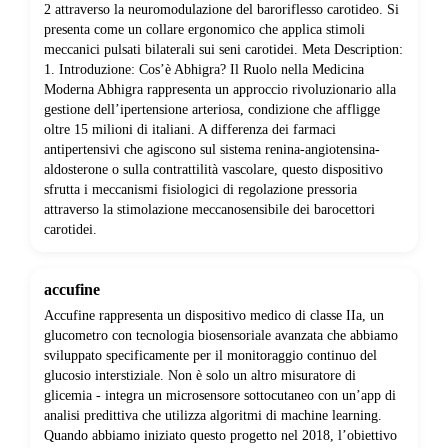
2 attraverso la neuromodulazione del baroriflesso carotideo. Si
presenta come un collare ergonomico che applica stimoli
meccanici pulsati bilaterali sui seni carotidei. Meta Description:
1. Introduzione: Cos’è Abhigra? Il Ruolo nella Medicina
Moderna Abhigra rappresenta un approccio rivoluzionario alla
gestione dell’ipertensione arteriosa, condizione che affligge
oltre 15 milioni di italiani. A differenza dei farmaci
antipertensivi che agiscono sul sistema renina-angiotensina-
aldosterone o sulla contrattilità vascolare, questo dispositivo
sfrutta i meccanismi fisiologici di regolazione pressoria
attraverso la stimolazione meccanosensibile dei barocettori
carotidei.
accufine
Accufine rappresenta un dispositivo medico di classe IIa, un
glucometro con tecnologia biosensoriale avanzata che abbiamo
sviluppato specificamente per il monitoraggio continuo del
glucosio interstiziale. Non è solo un altro misuratore di
glicemia - integra un microsensore sottocutaneo con un’app di
analisi predittiva che utilizza algoritmi di machine learning.
Quando abbiamo iniziato questo progetto nel 2018, l’obiettivo