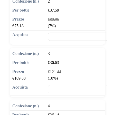
2
€37.59
€80.96
€75.18
(7%)
🛒 Aggiungi al carrello
3
€36.63
€121.44
€109.88
(10%)
🛒 Aggiungi al carrello
4
€36.14