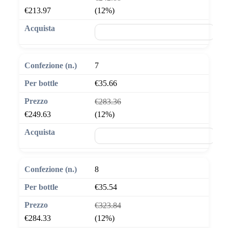
€213.97
(12%)
🛒 Aggiungi al carrello
7
€35.66
€283.36
€249.63
(12%)
🛒 Aggiungi al carrello
8
€35.54
€323.84
€284.33
(12%)