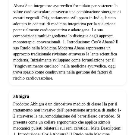
Abana è un integratore ayurvedico formulato per sostenere la
salute cardiovascolare attraverso una combinazione sinergica di
estratti vegetali. Originariamente sviluppato in India, è stato
adottato in contesti di medicina integrativa per la sua azione
potenzialmente cardioprotettiva e adattogena. La sua
composizione multi-ingrediente lo distingue dagli approcci
monoterapici convenzionali. 1. Introduzione: Cos’è Abana? Il
suo Ruolo nella Medicina Moderna Abana rappresenta un
approccio tradizionale rivisitato attraverso la lente scientifica
moderna. Inizialmente sviluppato come formulazione per il
“ringiovanimento cardiaco” nella medicina ayurvedica, oggi
trova spazio come coadiuvante nella gestione dei fattori di
rischio cardiovascolare.
abhigra
Prodotto: Abhigra è un dispositivo medico di classe IIa per il
trattamento non invasivo dell’ipertensione arteriosa di stadio 1-
2 attraverso la neuromodulazione del baroriflesso carotideo. Si
presenta come un collare ergonomico che applica stimoli
meccanici pulsati bilaterali sui seni carotidei. Meta Description:
1. Introduzione: Cos’è Abhigra? Il Ruolo nella Medicina