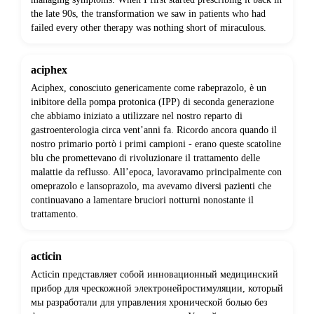
the late 90s, the transformation we saw in patients who had
failed every other therapy was nothing short of miraculous.
aciphex
Aciphex, conosciuto genericamente come rabeprazolo, è un
inibitore della pompa protonica (IPP) di seconda generazione
che abbiamo iniziato a utilizzare nel nostro reparto di
gastroenterologia circa vent’anni fa. Ricordo ancora quando il
nostro primario portò i primi campioni - erano queste scatoline
blu che promettevano di rivoluzionare il trattamento delle
malattie da reflusso. All’epoca, lavoravamo principalmente con
omeprazolo e lansoprazolo, ma avevamo diversi pazienti che
continuavano a lamentare bruciori notturni nonostante il
trattamento.
acticin
Acticin представляет собой инновационный медицинский
прибор для чрескожной электронейростимуляции, который
мы разработали для управления хронической болью без