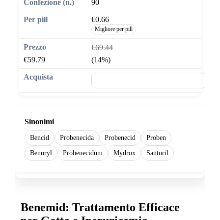
90
€0.66
Migliore per pill
€69.44
€59.79
(14%)
🛒 Aggiungi al carrello
Sinonimi
Bencid
Probenecida
Probenecid
Proben
Benuryl
Probenecidum
Mydrox
Santuril
Benemid: Trattamento Efficace