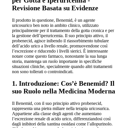
per Gotta e Iperuricemia -
Revisione Basata su Evidenze
Il prodotto in questione, Benemid, è un agente
uricosurico ben noto in ambito clinico, utilizzato
principalmente per il trattamento della gotta cronica e per
la gestione dell’iperuricemia. Il suo principio attivo, il
probenecid, agisce inibendo il riassorbimento tubulare
dell’acido urico a livello renale, promuovendone così
l’escrezione e riducendo i livelli sierici. È interessante
notare come questo farmaco, nonostante la sua lunga
storia, mantenga un ruolo importante in specifiche
situazioni cliniche, specialmente quando altri trattamenti
non sono tollerati o controindicati.
1. Introduzione: Cos’è Benemid? Il
suo Ruolo nella Medicina Moderna
Il Benemid, con il suo principio attivo probenecid,
rappresenta una pietra miliare nella terapia uricosurica.
Appartiene alla classe degli agenti che aumentano
l’escrezione renale di acido urico, differenziandosi così
dagli inibitori della xantina ossidasi come l’allopurinolo.