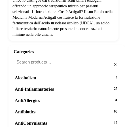
unico lo distingue dai tradizionali acidi biliari endogeni,
offrendo un approccio terapeutico mirato per pazienti
selezionati. 1. Introduzione: Cos’è Actigall? Il suo Ruolo nella
Medicina Moderna Actigall costituisce la formulazione
farmaceutica dell’acido ursodesossicolico (UDCA), un acido
biliare terziario naturalmente presente in concentrazioni
minime nella bile umana.
Categories
×
Alcoholism
4
Anti-Inflammatories
25
AntiAllergics
31
Antibiotics
66
AntiConvulsants
12