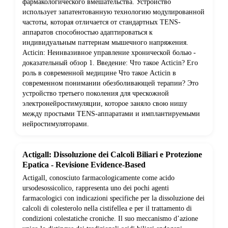
фармакологического вмешательства. Устройство
использует запатентованную технологию модулированной
частоты, которая отличается от стандартных TENS-
аппаратов способностью адаптироваться к
индивидуальным паттернам мышечного напряжения.
Acticin: Неинвазивное управление хронической болью -
доказательный обзор 1. Введение: Что такое Acticin? Его
роль в современной медицине Что такое Acticin в
современном понимании обезболивающей терапии? Это
устройство третьего поколения для чрескожной
электронейростимуляции, которое заняло свою нишу
между простыми TENS-аппаратами и имплантируемыми
нейростимуляторами.
Actigall: Dissoluzione dei Calcoli Biliari e Protezione
Epatica - Revisione Evidence-Based
Actigall, conosciuto farmacologicamente come acido
ursodesossicolico, rappresenta uno dei pochi agenti
farmacologici con indicazioni specifiche per la dissoluzione dei
calcoli di colesterolo nella cistifellea e per il trattamento di
condizioni colestatiche croniche. Il suo meccanismo d’azione