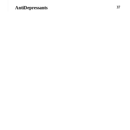
AntiDepressants
37
AntiFungals
8
AntiParasitics
11
AntiPsychotic
14
AntiVirals
27
Anxiety
16
Arthritis
29
Asthma
30
Birth Control
5
Blood Pressure
63
Cancer
20