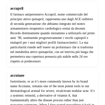
accupril
Il farmaco antipertensivo Accupril, nome commerciale del
principio attivo quinapril, rappresenta uno degli ACE-inibitori
di seconda generazione che abbiamo integrato nel nostro
armamentario terapeutico cardiologico ormai da decenni.
Ricordo distintamente quando iniziammo a utilizzarlo nei primi
anni ‘90, sostituendo progressivamente i vecchi captopril e
enalapril per i suoi migliori profili farmacocinetici. La sua
particolarità risiede nell’essere un profarmaco che si trasforma
nel metabolita attivo quinaprilat, con un’emivita più lunga che
permetteva una copertura pressoria più stabile nelle 24 ore
rispetto ai predecessori.
accutane
Isotretinoin, or as it’s more commonly known by its brand
name Accutane, remains one of the most potent tools in our
dermatological arsenal for severe, recalcitrant nodular acne. It’s
a systemic retinoid, a derivative of vitamin A, that
fundamentally alters the disease process rather than just
managing symptoms. When I first started prescribing it back in