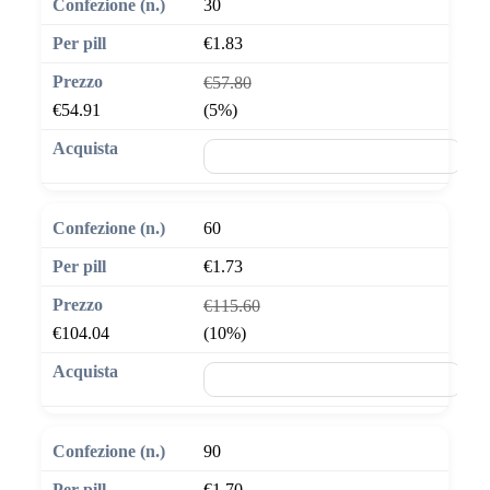
30
€1.83
€57.80
€54.91
(5%)
🛒 Aggiungi al carrello
60
€1.73
€115.60
€104.04
(10%)
🛒 Aggiungi al carrello
90
€1.70