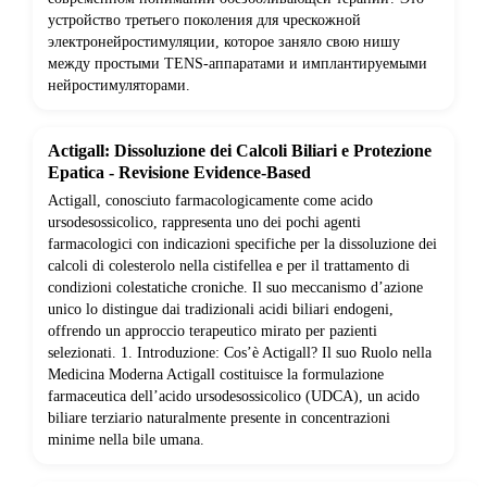
устройство третьего поколения для чрескожной
электронейростимуляции, которое заняло свою нишу
между простыми TENS-аппаратами и имплантируемыми
нейростимуляторами.
Actigall: Dissoluzione dei Calcoli Biliari e Protezione
Epatica - Revisione Evidence-Based
Actigall, conosciuto farmacologicamente come acido
ursodesossicolico, rappresenta uno dei pochi agenti
farmacologici con indicazioni specifiche per la dissoluzione dei
calcoli di colesterolo nella cistifellea e per il trattamento di
condizioni colestatiche croniche. Il suo meccanismo d’azione
unico lo distingue dai tradizionali acidi biliari endogeni,
offrendo un approccio terapeutico mirato per pazienti
selezionati. 1. Introduzione: Cos’è Actigall? Il suo Ruolo nella
Medicina Moderna Actigall costituisce la formulazione
farmaceutica dell’acido ursodesossicolico (UDCA), un acido
biliare terziario naturalmente presente in concentrazioni
minime nella bile umana.