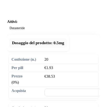
Attivi:
Dutasteride
Dosaggio del prodotto:
0.5mg
20
€1.93
€38.53
(0%)
🛒 Aggiungi al carrello