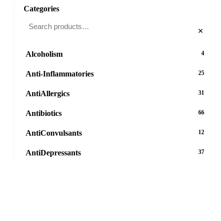
Categories
×
Alcoholism
4
Anti-Inflammatories
25
AntiAllergics
31
Antibiotics
66
AntiConvulsants
12
AntiDepressants
37
AntiFungals
8
AntiParasitics
11
AntiPsychotic
14