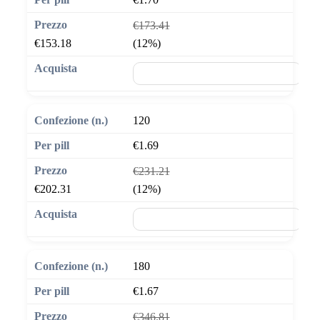
€173.41
€153.18
(12%)
🛒 Aggiungi al carrello
120
€1.69
€231.21
€202.31
(12%)
🛒 Aggiungi al carrello
180
€1.67
€346.81