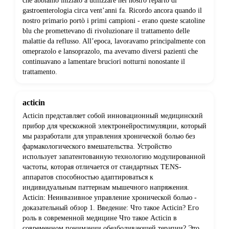
che abbiamo iniziato a utilizzare nel nostro reparto di
gastroenterologia circa vent’anni fa. Ricordo ancora quando il
nostro primario portò i primi campioni - erano queste scatoline
blu che promettevano di rivoluzionare il trattamento delle
malattie da reflusso. All’epoca, lavoravamo principalmente con
omeprazolo e lansoprazolo, ma avevamo diversi pazienti che
continuavano a lamentare bruciori notturni nonostante il
trattamento.
acticin
Acticin представляет собой инновационный медицинский
прибор для чрескожной электронейростимуляции, который
мы разработали для управления хронической болью без
фармакологического вмешательства. Устройство
использует запатентованную технологию модулированной
частоты, которая отличается от стандартных TENS-
аппаратов способностью адаптироваться к
индивидуальным паттернам мышечного напряжения.
Acticin: Неинвазивное управление хронической болью -
доказательный обзор 1. Введение: Что такое Acticin? Его
роль в современной медицине Что такое Acticin в
современном понимании обезболивающей терапии? Это