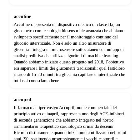
accufine
Accufine rappresenta un dispositivo medico di classe IIa, un
glucometro con tecnologia biosensoriale avanzata che abbiamo
sviluppato specificamente per il monitoraggio continuo del
glucosio interstiziale. Non è solo un altro misuratore di
glicemia - integra un microsensore sottocutaneo con un’app di
analisi predittiva che utilizza algoritmi di machine learning.
Quando abbiamo iniziato questo progetto nel 2018, l’obiettivo
era superare i limiti dei glucometri tradizionali: quel fastidioso
ritardo di 15-20 minuti tra glicemia capillare e interstiziale che
tutti noi conosciamo bene.
accupril
Il farmaco antipertensivo Accupril, nome commerciale del
principio attivo quinapril, rappresenta uno degli ACE-inibitori
di seconda generazione che abbiamo integrato nel nostro
armamentario terapeutico cardiologico ormai da decenni.
Ricordo distintamente quando iniziammo a utilizzarlo nei primi
anni ‘90, sostituendo progressivamente i vecchi captopril e