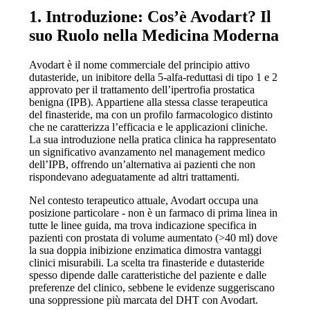
1. Introduzione: Cos’è Avodart? Il
suo Ruolo nella Medicina Moderna
Avodart è il nome commerciale del principio attivo
dutasteride, un inibitore della 5-alfa-reduttasi di tipo 1 e 2
approvato per il trattamento dell’ipertrofia prostatica
benigna (IPB). Appartiene alla stessa classe terapeutica
del finasteride, ma con un profilo farmacologico distinto
che ne caratterizza l’efficacia e le applicazioni cliniche.
La sua introduzione nella pratica clinica ha rappresentato
un significativo avanzamento nel management medico
dell’IPB, offrendo un’alternativa ai pazienti che non
rispondevano adeguatamente ad altri trattamenti.
Nel contesto terapeutico attuale, Avodart occupa una
posizione particolare - non è un farmaco di prima linea in
tutte le linee guida, ma trova indicazione specifica in
pazienti con prostata di volume aumentato (>40 ml) dove
la sua doppia inibizione enzimatica dimostra vantaggi
clinici misurabili. La scelta tra finasteride e dutasteride
spesso dipende dalle caratteristiche del paziente e dalle
preferenze del clinico, sebbene le evidenze suggeriscano
una soppressione più marcata del DHT con Avodart.