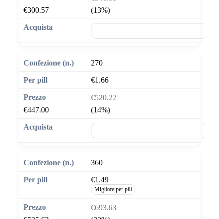
€300.57
(13%)
🛒 Aggiungi al carrello
270
€1.66
€520.22
€447.00
(14%)
🛒 Aggiungi al carrello
360
€1.49
Migliore per pill
€693.63